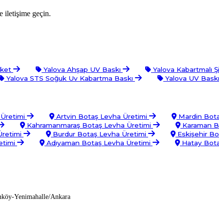
 iletişime geçin.
iket
Yalova Ahşap UV Baskı
Yalova Kabartmalı Ş
Yalova STS Soğuk Uv Kabartma Baskı
Yalova UV Bask
 Üretimi
Artvin Botaş Levha Üretimi
Mardin Bota
Kahramanmaraş Botaş Levha Üretimi
Karaman Bo
Üretimi
Burdur Botaş Levha Üretimi
Eskişehir Bo
etimi
Adıyaman Botaş Levha Üretimi
Hatay Bota
nköy-Yenimahalle/Ankara