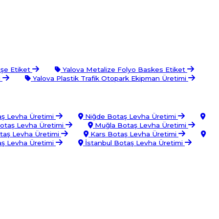
işe Etiket
Yalova Metalize Folyo Baskes Etiket
ı
Yalova Plastik Trafik Otopark Ekipman Üretimi
ş Levha Üretimi
Niğde Botaş Levha Üretimi
taş Levha Üretimi
Muğla Botaş Levha Üretimi
taş Levha Üretimi
Kars Botaş Levha Üretimi
ş Levha Üretimi
İstanbul Botaş Levha Üretimi