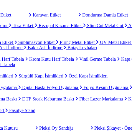
Etiket
Karavan Etiket
Dondurma Damla Etiket
kımı
Tesa Etiket
Rezopal Kazıma Etiket
Slim Cut Metal Cut
Al
 Etiket
Sublimasyon Etiket
Pirinç Metal Etiket
UV Metal Etiket
sit İndirme
Bakır Asit İndirme
Botaş Levhaları
u Harf Tabela
Krom Kutu Harf Tabela
Vinil Germe Tabela
Kapı 
t Tabela
mlikleri
Sürgülü Kapı İsimlikleri
Özel Kapı İsimlikleri
Uygulama
Dijital Baskı Folyo Uygulama
Folyo Kesim Uygulama
ma Baskı
DTF Sıcak Kabartma Baskı
Fiber Lazer Markalama
Ka
and
Fasülye Stand
aka Kutusu
Pleksi Oy Sandığı
Pleksi Şikayet - Ön