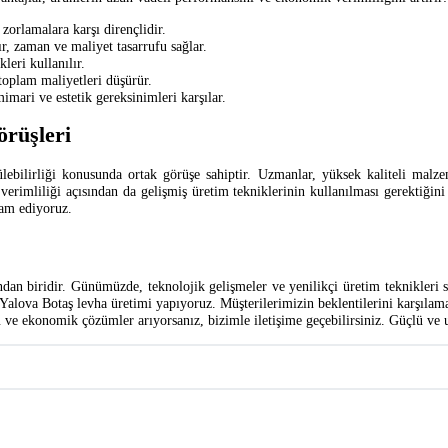
zorlamalara karşı dirençlidir.
r, zaman ve maliyet tasarrufu sağlar.
leri kullanılır.
oplam maliyetleri düşürür.
imari ve estetik gereksinimleri karşılar.
rüşleri
lebilirliği konusunda ortak görüşe sahiptir. Uzmanlar, yüksek kaliteli malz
i verimliliği açısından da gelişmiş üretim tekniklerinin kullanılması gerektiği
vam ediyoruz.
ından biridir. Günümüzde, teknolojik gelişmeler ve yenilikçi üretim teknikleri
 Yalova Botaş levha üretimi yapıyoruz. Müşterilerimizin beklentilerini karşılam
stu ve ekonomik çözümler arıyorsanız, bizimle iletişime geçebilirsiniz. Güçlü v