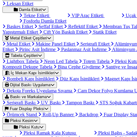
Leksan Etiket
Damla Etiket
Tekne Etiketi
VIP Araç Etiketi
Uçak 
Fosforlu Damla Etiket
Baskes Etiket
Şeffaf Etiket
Reflektif Etiket
Membran Tuş Ta
Yapıştırmalı Etiket
Çift Yön Baskılı Etiket
Statik Etiket
Metal Etiket Çeşitleri
Metal Etiket
Makine Panel Etiket
Serigrafi Etiket
Alüminyum
Etiket
Pirinç Asit İndirme
Paslanmaz Asit İndirme
Alüminyum A
Tabela Çeşitleri
Lightbox Tabela
Neon Led Tabela
Totem Tabela
Pleksi Kut
Kompozit Dekupe Tabela
Bina Cephe Giydirme
Şantiye ve İnşaa
İç Mekan Kapı İsimlikleri
Bombeli Kapı İsimlikleri
Düz Kapı İsimlikleri
Magnet Kapı İsi
Dijital Baskı Uygulama
Dekota Foreks Uygulama Sıvama
Cam Dekor Folyo Kumlama 
Baskı ve Markalama
Serigrafi Baskı
UV Baskı
Tampon Baskı
STS Soğuk Kabart
Fuar Display Pleksi
Örümcek Stand
Roll-Up Banner
Backdrop
Fuar Display St
Pleksi Kesim
Pleksi Kutu
Pleksi Ramak Kala Kutusu
Pleksi Bağış - Sad