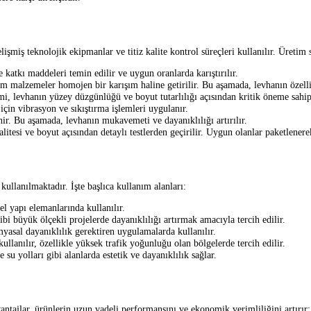
işmiş teknolojik ekipmanlar ve titiz kalite kontrol süreçleri kullanılır. Üretim 
 katkı maddeleri temin edilir ve uygun oranlarda karıştırılır.
tüm malzemeler homojen bir karışım haline getirilir. Bu aşamada, levhanın özelli
mi, levhanın yüzey düzgünlüğü ve boyut tutarlılığı açısından kritik öneme sahip
çin vibrasyon ve sıkıştırma işlemleri uygulanır.
ir. Bu aşamada, levhanın mukavemeti ve dayanıklılığı artırılır.
alitesi ve boyut açısından detaylı testlerden geçirilir. Uygun olanlar paketlenere
kullanılmaktadır. İşte başlıca kullanım alanları:
el yapı elemanlarında kullanılır.
ibi büyük ölçekli projelerde dayanıklılığı artırmak amacıyla tercih edilir.
yasal dayanıklılık gerektiren uygulamalarda kullanılır.
ullanılır, özellikle yüksek trafik yoğunluğu olan bölgelerde tercih edilir.
su yolları gibi alanlarda estetik ve dayanıklılık sağlar.
antajlar, ürünlerin uzun vadeli performansını ve ekonomik verimliliğini artırır: