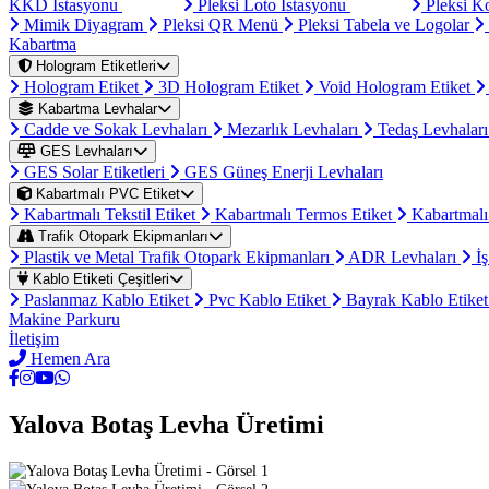
KKD İstasyonu
Pleksi Loto İstasyonu
Pleksi K
Mimik Diyagram
Pleksi QR Menü
Pleksi Tabela ve Logolar
Kabartma
Hologram Etiketleri
Hologram Etiket
3D Hologram Etiket
Void Hologram Etiket
Kabartma Levhalar
Cadde ve Sokak Levhaları
Mezarlık Levhaları
Tedaş Levhalar
GES Levhaları
GES Solar Etiketleri
GES Güneş Enerji Levhaları
Kabartmalı PVC Etiket
Kabartmalı Tekstil Etiket
Kabartmalı Termos Etiket
Kabartmalı
Trafik Otopark Ekipmanları
Plastik ve Metal Trafik Otopark Ekipmanları
ADR Levhaları
İş
Kablo Etiketi Çeşitleri
Paslanmaz Kablo Etiket
Pvc Kablo Etiket
Bayrak Kablo Etike
Makine Parkuru
İletişim
Hemen Ara
Yalova Botaş Levha Üretimi