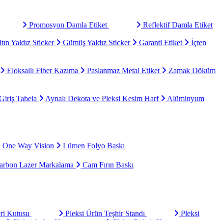
Promosyon Damla Etiket
Reflektif Damla Etiket
tın Yaldız Sticker
Gümüş Yaldız Sticker
Garanti Etiket
İçten
Eloksallı Fiber Kazıma
Paslanmaz Metal Etiket
Zamak Döküm
Giriş Tabela
Aynalı Dekota ve Pleksi Kesim Harf
Alüminyum
One Way Vision
Lümen Folyo Baskı
rbon Lazer Markalama
Cam Fırın Baskı
eri Kutusu
Pleksi Ürün Teşhir Standı
Pleksi