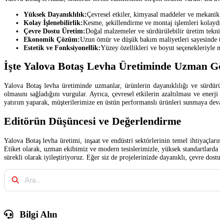
Yüksek Dayanıklılık:
Çevresel etkiler, kimyasal maddeler ve mekanik 
Kolay İşlenebilirlik:
Kesme, şekillendirme ve montaj işlemleri kolaydı
Çevre Dostu Üretim:
Doğal malzemeler ve sürdürülebilir üretim teknik
Ekonomik Çözüm:
Uzun ömür ve düşük bakım maliyetleri sayesinde t
Estetik ve Fonksiyonellik:
Yüzey özellikleri ve boyut seçenekleriyle m
İşte Yalova Botaş Levha Üretiminde Uzman Gö
Yalova Botaş levha üretiminde uzmanlar, ürünlerin dayanıklılığı ve sürdürü
olmasını sağladığını vurgular. Ayrıca, çevresel etkilerin azaltılması ve enerj
yatırım yaparak, müşterilerimize en üstün performanslı ürünleri sunmaya de
Editörün Düşüncesi ve Değerlendirme
Yalova Botaş levha üretimi, inşaat ve endüstri sektörlerinin temel ihtiyaçlar
Etiket olarak, uzman ekibimiz ve modern tesislerimizle, yüksek standartlarda
sürekli olarak iyileştiriyoruz. Eğer siz de projelerinizde dayanıklı, çevre do
Bilgi Alın