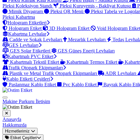
Pleksi Ramak Kala Kutusu
Pleksi Bağış - Sadaka Kutusu
Pl
Pleksi Koleksiyon Standı
Pleksi Kuruyemiş - Bakliyat Kutusu
P
Mimik Diyagram
Pleksi QR Menü
Pleksi Tabela ve Logola
Pleksi Kabartma
Hologram Etiketleri
Hologram Etiket
3D Hologram Etiket
Void Hologram Etike
Kabartma Levhalar
Cadde ve Sokak Levhaları
Mezarlık Levhaları
Tedaş Levhal
GES Levhaları
GES Solar Etiketleri
GES Güneş Enerji Levhaları
Kabartmalı PVC Etiket
Kabartmalı Tekstil Etiket
Kabartmalı Termos Etiket
Kabartm
Trafik Otopark Ekipmanları
Plastik ve Metal Trafik Otopark Ekipmanları
ADR Levhaları
Kablo Etiketi Çeşitleri
Paslanmaz Kablo Etiket
Pvc Kablo Etiket
Bayrak Kablo Eti
Makine Parkuru
İletişim
Anasayfa
Hakkımızda
Hizmetlerimiz
Etiket Çeşitleri