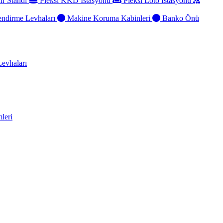
ir Standı
Pleksi KKD İstasyonu
Pleksi Loto İstasyonu
ndirme Levhaları
Makine Koruma Kabinleri
Banko Önü
evhaları
leri