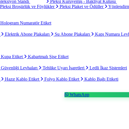
oleksiyon Standı
Pleksi Kuruyemiş - Bakliyat Kutusu
Pleksi Broşürlük ve Föylükler
Pleksi Plaket ve Ödüller
Yönlendirm
Hologram Numaratör Etiket
ı
Elektrik Abone Plakaları
Su Abone Plakaları
Kapı Numara Levh
 Kupa Etiket
Kabartmalı Şişe Etiket
 Güvenliği Levhaları
Tehlike Uyarı İşaretleri
Ledli İkaz Sistemleri
t
Hazır Kablo Etiket
Folyo Kablo Etiket
Kablo Bağı Etiketi
WhatsApp