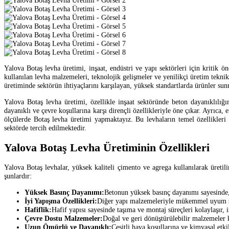
Yalova Botaş levha üretimi, inşaat, endüstri ve yapı sektörleri için kritik ö
kullanılan levha malzemeleri, teknolojik gelişmeler ve yenilikçi üretim tekn
üretiminde sektörün ihtiyaçlarını karşılayan, yüksek standartlarda ürünler su
Yalova Botaş levha üretimi, özellikle inşaat sektöründe beton dayanıklılı
dayanıklı ve çevre koşullarına karşı dirençli özellikleriyle öne çıkar. Ayrıca, 
ölçülerde Botaş levha üretimi yapmaktayız. Bu levhaların temel özellikleri 
sektörde tercih edilmektedir.
Yalova Botaş Levha Üretiminin Özellikleri
Yalova Botaş levhalar, yüksek kaliteli çimento ve agrega kullanılarak üretil
şunlardır:
Yüksek Basınç Dayanımı:
Betonun yüksek basınç dayanımı sayesinde, 
İyi Yapışma Özellikleri:
Diğer yapı malzemeleriyle mükemmel uyum sağ
Hafiflik:
Hafif yapısı sayesinde taşıma ve montaj süreçleri kolaylaşır, in
Çevre Dostu Malzemeler:
Doğal ve geri dönüştürülebilir malzemeler ku
Uzun Ömürlü ve Dayanıklı:
Çeşitli hava koşullarına ve kimyasal etkil