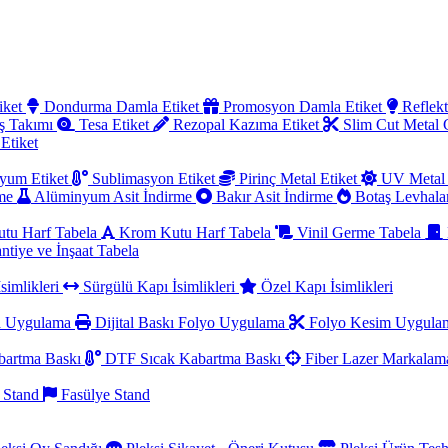
iket
Dondurma Damla Etiket
Promosyon Damla Etiket
Reflekt
ş Takımı
Tesa Etiket
Rezopal Kazıma Etiket
Slim Cut Metal
 Etiket
yum Etiket
Sublimasyon Etiket
Pirinç Metal Etiket
UV Metal 
rme
Alüminyum Asit İndirme
Bakır Asit İndirme
Botaş Levhala
utu Harf Tabela
Krom Kutu Harf Tabela
Vinil Germe Tabela
ntiye ve İnşaat Tabela
simlikleri
Sürgülü Kapı İsimlikleri
Özel Kapı İsimlikleri
a Uygulama
Dijital Baskı Folyo Uygulama
Folyo Kesim Uygul
artma Baskı
DTF Sıcak Kabartma Baskı
Fiber Lazer Markala
 Stand
Fasülye Stand