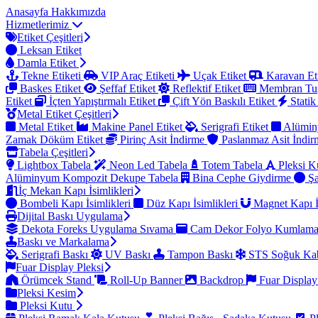
Anasayfa
Hakkımızda
Hizmetlerimiz
Etiket Çeşitleri
Leksan Etiket
Damla Etiket
Tekne Etiketi
VIP Araç Etiketi
Uçak Etiket
Karavan Et
Baskes Etiket
Şeffaf Etiket
Reflektif Etiket
Membran Tu
Etiket
İçten Yapıştırmalı Etiket
Çift Yön Baskılı Etiket
Statik
Metal Etiket Çeşitleri
Metal Etiket
Makine Panel Etiket
Serigrafi Etiket
Alümin
Zamak Döküm Etiket
Pirinç Asit İndirme
Paslanmaz Asit İndi
Tabela Çeşitleri
Lightbox Tabela
Neon Led Tabela
Totem Tabela
Pleksi K
Alüminyum Kompozit Dekupe Tabela
Bina Cephe Giydirme
Şa
İç Mekan Kapı İsimlikleri
Bombeli Kapı İsimlikleri
Düz Kapı İsimlikleri
Magnet Kapı İ
Dijital Baskı Uygulama
Dekota Foreks Uygulama Sıvama
Cam Dekor Folyo Kumlam
Baskı ve Markalama
Serigrafi Baskı
UV Baskı
Tampon Baskı
STS Soğuk Kab
Fuar Display Pleksi
Örümcek Stand
Roll-Up Banner
Backdrop
Fuar Display
Pleksi Kesim
Pleksi Kutu