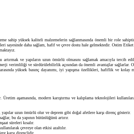
neme sahip yüksek kaliteli malzemelerin sağlanmasında önemli bir role sahiptir
ikleri sayesinde daha sağlam, hafif ve çevre dostu hale gelmektedir. Ostim Etik
nmaktayız.
ğını artırmak ve yapıların uzun ömürlü olmasını sağlamak amacıyla tercih ed
enerji verimliliği ve sürdürülebilirlik açısından da önemli avantajlar sağlarlar. 
arasında yüksek basınç dayanımı, iyi yapışma özellikleri, hafiflik ve kolay m
ir. Üretim aşamasında, modern karıştırma ve kalıplama teknolojileri kullanılara
yapılar uzun ömürlü olur ve deprem gibi doğal afetlere karşı direnç gösterir.
lar, bu da yapının bütünlüğünü artırır.
şaat süreleri kısalır.
llanılarak çevreye olan etkisi azaltılır.
ere karşı dirençlidir.