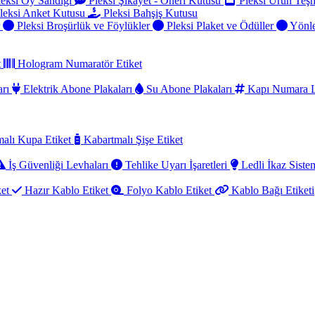
eksi Oy Sandığı
Pleksi Şikayet - Öneri Kutusu
Pleksi Ürün Teşh
leksi Anket Kutusu
Pleksi Bahşiş Kutusu
r
Pleksi Broşürlük ve Föylükler
Pleksi Plaket ve Ödüller
Yönle
t
Hologram Numaratör Etiket
arı
Elektrik Abone Plakaları
Su Abone Plakaları
Kapı Numara L
alı Kupa Etiket
Kabartmalı Şişe Etiket
İş Güvenliği Levhaları
Tehlike Uyarı İşaretleri
Ledli İkaz Sistem
ket
Hazır Kablo Etiket
Folyo Kablo Etiket
Kablo Bağı Etiketi