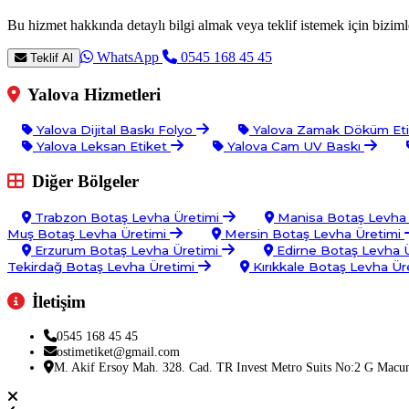
Bu hizmet hakkında detaylı bilgi almak veya teklif istemek için bizimle
WhatsApp
0545 168 45 45
Teklif Al
Yalova Hizmetleri
Yalova Dijital Baskı Folyo
Yalova Zamak Döküm Et
Yalova Leksan Etiket
Yalova Cam UV Baskı
Diğer Bölgeler
Trabzon Botaş Levha Üretimi
Manisa Botaş Levha
Muş Botaş Levha Üretimi
Mersin Botaş Levha Üretimi
Erzurum Botaş Levha Üretimi
Edirne Botaş Levha 
Tekirdağ Botaş Levha Üretimi
Kırıkkale Botaş Levha Ür
İletişim
0545 168 45 45
ostimetiket@gmail.com
M. Akif Ersoy Mah. 328. Cad. TR Invest Metro Suits No:2 G Macu