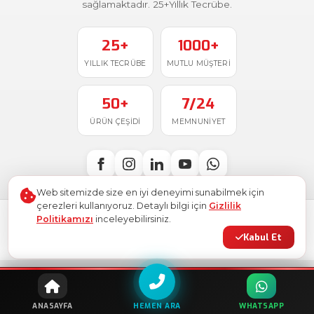
sağlamaktadır. 25+Yıllık Tecrübe.
25+
1000+
YILLIK TECRÜBE
MUTLU MÜŞTERI
50+
7/24
ÜRÜN ÇEŞIDI
MEMNUNIYET
Web sitemizde size en iyi deneyimi sunabilmek için
çerezleri kullanıyoruz. Detaylı bilgi için
Gizlilik
Politikamızı
inceleyebilirsiniz.
Türkiye'de
ile üretildi
© 2026
Ostim Etiket
. Tüm hakları saklıdır.
Kabul Et
Gizlilik Politikası
Kullanım Şartları
KVKK
Site Haritası
HEMEN ARA
ANASAYFA
WHATSAPP