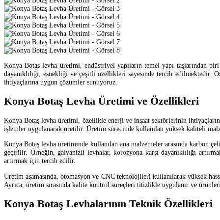
Konya Botaş levha üretimi, endüstriyel yapıların temel yapı taşlarından biri
dayanıklılığı, esnekliği ve çeşitli özellikleri sayesinde tercih edilmektedi
ihtiyaçlarına uygun çözümler sunuyoruz.
Konya Botaş Levha Üretimi ve Özellikleri
Konya Botaş levha üretimi, özellikle enerji ve inşaat sektörlerinin ihtiyaçları
işlemler uygulanarak üretilir. Üretim sürecinde kullanılan yüksek kaliteli ma
Konya Botaş levha üretiminde kullanılan ana malzemeler arasında karbon çeliğ
geçirilir. Örneğin, galvanizli levhalar, korozyona karşı dayanıklılığı art
artırmak için tercih edilir.
Üretim aşamasında, otomasyon ve CNC teknolojileri kullanılarak yüksek hassasi
Ayrıca, üretim sırasında kalite kontrol süreçleri titizlikle uygulanır ve ürünler
Konya Botaş Levhalarının Teknik Özellikleri