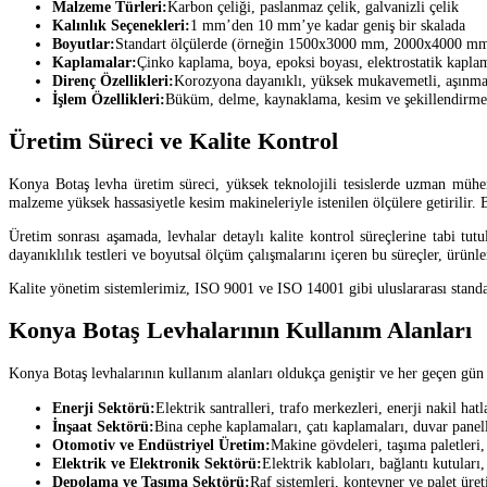
Malzeme Türleri:
Karbon çeliği, paslanmaz çelik, galvanizli çelik
Kalınlık Seçenekleri:
1 mm’den 10 mm’ye kadar geniş bir skalada
Boyutlar:
Standart ölçülerde (örneğin 1500x3000 mm, 2000x4000 mm) v
Kaplamalar:
Çinko kaplama, boya, epoksi boyası, elektrostatik kapla
Direnç Özellikleri:
Korozyona dayanıklı, yüksek mukavemetli, aşınmay
İşlem Özellikleri:
Büküm, delme, kaynaklama, kesim ve şekillendirme
Üretim Süreci ve Kalite Kontrol
Konya Botaş levha üretim süreci, yüksek teknolojili tesislerde uzman mühend
malzeme yüksek hassasiyetle kesim makineleriyle istenilen ölçülere getirilir. 
Üretim sonrası aşamada, levhalar detaylı kalite kontrol süreçlerine tabi tut
dayanıklılık testleri ve boyutsal ölçüm çalışmalarını içeren bu süreçler, ürünl
Kalite yönetim sistemlerimiz, ISO 9001 ve ISO 14001 gibi uluslararası standa
Konya Botaş Levhalarının Kullanım Alanları
Konya Botaş levhalarının kullanım alanları oldukça geniştir ve her geçen gün y
Enerji Sektörü:
Elektrik santralleri, trafo merkezleri, enerji nakil hat
İnşaat Sektörü:
Bina cephe kaplamaları, çatı kaplamaları, duvar panelle
Otomotiv ve Endüstriyel Üretim:
Makine gövdeleri, taşıma paletleri, 
Elektrik ve Elektronik Sektörü:
Elektrik kabloları, bağlantı kutuları,
Depolama ve Taşıma Sektörü:
Raf sistemleri, konteyner ve palet üret