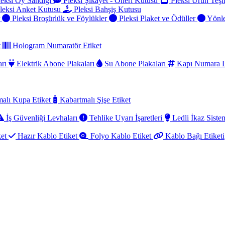
eksi Oy Sandığı
Pleksi Şikayet - Öneri Kutusu
Pleksi Ürün Teşh
leksi Anket Kutusu
Pleksi Bahşiş Kutusu
r
Pleksi Broşürlük ve Föylükler
Pleksi Plaket ve Ödüller
Yönle
t
Hologram Numaratör Etiket
arı
Elektrik Abone Plakaları
Su Abone Plakaları
Kapı Numara L
alı Kupa Etiket
Kabartmalı Şişe Etiket
İş Güvenliği Levhaları
Tehlike Uyarı İşaretleri
Ledli İkaz Sistem
ket
Hazır Kablo Etiket
Folyo Kablo Etiket
Kablo Bağı Etiketi