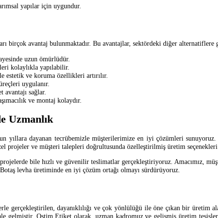
arımsal yapılar için uygundur.
rı birçok avantaj bulunmaktadır. Bu avantajlar, sektördeki diğer alternatiflere 
sayesinde uzun ömürlüdür.
i kolaylıkla yapılabilir.
 estetik ve koruma özellikleri artırılır.
reçleri uygulanır.
 avantajı sağlar.
taşımacılık ve montaj kolaydır.
de Uzmanlık
 yıllara dayanan tecrübemizle müşterilerimize en iyi çözümleri sunuyoruz. Ür
l projeler ve müşteri talepleri doğrultusunda özelleştirilmiş üretim seçenekler
ojelerde bile hızlı ve güvenilir teslimatlar gerçekleştiriyoruz. Amacımız, müşt
a Botaş levha üretiminde en iyi çözüm ortağı olmayı sürdürüyoruz.
 gerçekleştirilen, dayanıklılığı ve çok yönlülüğü ile öne çıkan bir üretim alan
hale gelmiştir. Ostim Etiket olarak, uzman kadromuz ve gelişmiş üretim tesisle