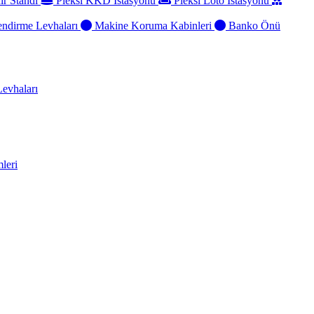
ir Standı
Pleksi KKD İstasyonu
Pleksi Loto İstasyonu
ndirme Levhaları
Makine Koruma Kabinleri
Banko Önü
evhaları
leri