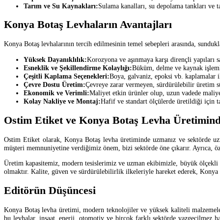
Tarım ve Su Kaynakları:
Sulama kanalları, su depolama tankları ve t
Konya Botaş Levhaların Avantajları
Konya Botaş levhalarının tercih edilmesinin temel sebepleri arasında, sundukla
Yüksek Dayanıklılık:
Korozyona ve aşınmaya karşı dirençli yapıları 
Esneklik ve Şekillendirme Kolaylığı:
Büküm, delme ve kaynak işlemler
Çeşitli Kaplama Seçenekleri:
Boya, galvaniz, epoksi vb. kaplamalar ile
Çevre Dostu Üretim:
Çevreye zarar vermeyen, sürdürülebilir üretim sü
Ekonomik ve Verimli:
Maliyet etkin ürünler olup, uzun vadede maliyet
Kolay Nakliye ve Montaj:
Hafif ve standart ölçülerde üretildiği için 
Ostim Etiket ve Konya Botaş Levha Üretimin
Ostim Etiket olarak, Konya Botaş levha üretiminde uzmanız ve sektörde uzun
müşteri memnuniyetine verdiğimiz önem, bizi sektörde öne çıkarır. Ayrıca, öze
Üretim kapasitemiz, modern tesislerimiz ve uzman ekibimizle, büyük ölçekli pr
olmaktır. Kalite, güven ve sürdürülebilirlik ilkeleriyle hareket ederek, Kony
Editörün Düşüncesi
Konya Botaş levha üretimi, modern teknolojiler ve yüksek kaliteli malzemelerle
bu levhalar, inşaat, enerji, otomotiv ve birçok farklı sektörde vazgeçilmez 