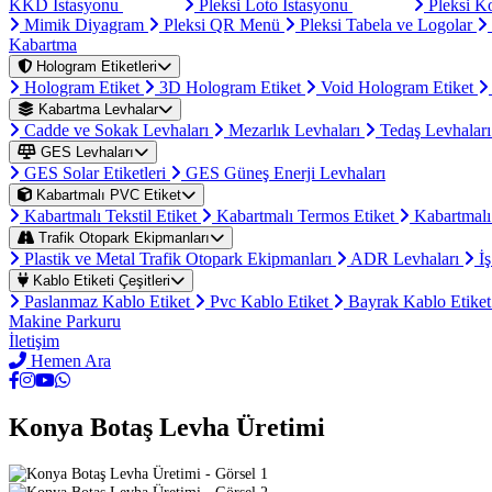
KKD İstasyonu
Pleksi Loto İstasyonu
Pleksi K
Mimik Diyagram
Pleksi QR Menü
Pleksi Tabela ve Logolar
Kabartma
Hologram Etiketleri
Hologram Etiket
3D Hologram Etiket
Void Hologram Etiket
Kabartma Levhalar
Cadde ve Sokak Levhaları
Mezarlık Levhaları
Tedaş Levhalar
GES Levhaları
GES Solar Etiketleri
GES Güneş Enerji Levhaları
Kabartmalı PVC Etiket
Kabartmalı Tekstil Etiket
Kabartmalı Termos Etiket
Kabartmalı
Trafik Otopark Ekipmanları
Plastik ve Metal Trafik Otopark Ekipmanları
ADR Levhaları
İş
Kablo Etiketi Çeşitleri
Paslanmaz Kablo Etiket
Pvc Kablo Etiket
Bayrak Kablo Etike
Makine Parkuru
İletişim
Hemen Ara
Konya Botaş Levha Üretimi