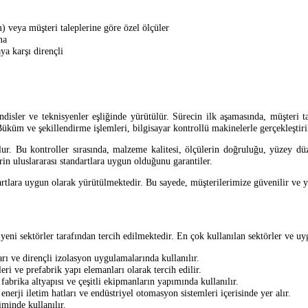
eya müşteri taleplerine göre özel ölçüler
ma
a karşı dirençli
isler ve teknisyenler eşliğinde yürütülür. Sürecin ilk aşamasında, müşteri t
Büküm ve şekillendirme işlemleri, bilgisayar kontrollü makinelerle gerçekleştiri
ulur. Bu kontroller sırasında, malzeme kalitesi, ölçülerin doğruluğu, yüzey düz
erin uluslararası standartlara uygun olduğunu garantiler.
rtlara uygun olarak yürütülmektedir. Bu sayede, müşterilerimize güvenilir ve 
eni sektörler tarafından tercih edilmektedir. En çok kullanılan sektörler ve uy
ları ve dirençli izolasyon uygulamalarında kullanılır.
ri ve prefabrik yapı elemanları olarak tercih edilir.
fabrika altyapısı ve çeşitli ekipmanların yapımında kullanılır.
 enerji iletim hatları ve endüstriyel otomasyon sistemleri içerisinde yer alır.
iminde kullanılır.