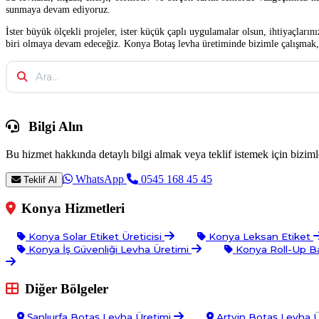
sunmaya devam ediyoruz.
İster büyük ölçekli projeler, ister küçük çaplı uygulamalar olsun, ihtiyaçlar
biri olmaya devam edeceğiz. Konya Botaş levha üretiminde bizimle çalışmak, s
Bilgi Alın
Bu hizmet hakkında detaylı bilgi almak veya teklif istemek için bizimle
WhatsApp
0545 168 45 45
Teklif Al
Konya Hizmetleri
Konya Solar Etiket Üreticisi
Konya Leksan Etiket
Konya İş Güvenliği Levha Üretimi
Konya Roll-Up 
Diğer Bölgeler
Şanlıurfa Botaş Levha Üretimi
Artvin Botaş Levha 