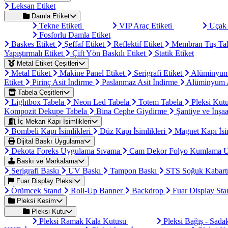
Leksan Etiket
Damla Etiket
Tekne Etiketi
VIP Araç Etiketi
Uçak 
Fosforlu Damla Etiket
Baskes Etiket
Şeffaf Etiket
Reflektif Etiket
Membran Tuş Ta
Yapıştırmalı Etiket
Çift Yön Baskılı Etiket
Statik Etiket
Metal Etiket Çeşitleri
Metal Etiket
Makine Panel Etiket
Serigrafi Etiket
Alüminyum
Etiket
Pirinç Asit İndirme
Paslanmaz Asit İndirme
Alüminyum A
Tabela Çeşitleri
Lightbox Tabela
Neon Led Tabela
Totem Tabela
Pleksi Kut
Kompozit Dekupe Tabela
Bina Cephe Giydirme
Şantiye ve İnşaa
İç Mekan Kapı İsimlikleri
Bombeli Kapı İsimlikleri
Düz Kapı İsimlikleri
Magnet Kapı İsi
Dijital Baskı Uygulama
Dekota Foreks Uygulama Sıvama
Cam Dekor Folyo Kumlama 
Baskı ve Markalama
Serigrafi Baskı
UV Baskı
Tampon Baskı
STS Soğuk Kabart
Fuar Display Pleksi
Örümcek Stand
Roll-Up Banner
Backdrop
Fuar Display St
Pleksi Kesim
Pleksi Kutu
Pleksi Ramak Kala Kutusu
Pleksi Bağış - Sad