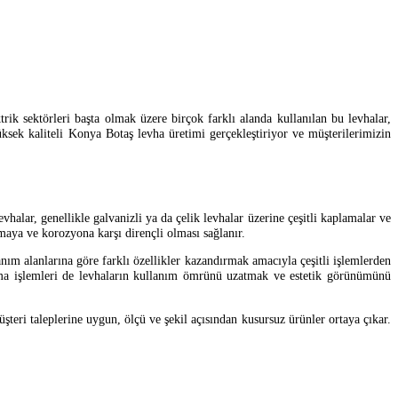
rik sektörleri başta olmak üzere birçok farklı alanda kullanılan bu levhalar,
üksek kaliteli Konya Botaş levha üretimi gerçekleştiriyor ve müşterilerimizin
vhalar, genellikle galvanizli ya da çelik levhalar üzerine çeşitli kaplamalar ve
maya ve korozyona karşı dirençli olması sağlanır.
ım alanlarına göre farklı özellikler kazandırmak amacıyla çeşitli işlemlerden
plama işlemleri de levhaların kullanım ömrünü uzatmak ve estetik görünümünü
teri taleplerine uygun, ölçü ve şekil açısından kusursuz ürünler ortaya çıkar.