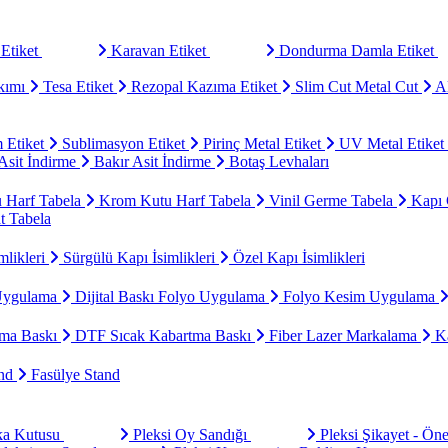
Etiket
Karavan Etiket
Dondurma Damla Etiket
kımı
Tesa Etiket
Rezopal Kazıma Etiket
Slim Cut Metal Cut
Al
 Etiket
Sublimasyon Etiket
Pirinç Metal Etiket
UV Metal Etiket
sit İndirme
Bakır Asit İndirme
Botaş Levhaları
u Harf Tabela
Krom Kutu Harf Tabela
Vinil Germe Tabela
Kapı 
t Tabela
mlikleri
Sürgülü Kapı İsimlikleri
Özel Kapı İsimlikleri
Uygulama
Dijital Baskı Folyo Uygulama
Folyo Kesim Uygulama
ma Baskı
DTF Sıcak Kabartma Baskı
Fiber Lazer Markalama
Ka
and
Fasülye Stand
aka Kutusu
Pleksi Oy Sandığı
Pleksi Şikayet - Ön