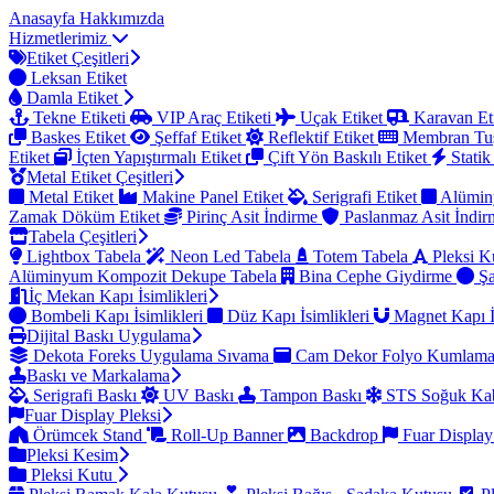
Anasayfa
Hakkımızda
Hizmetlerimiz
Etiket Çeşitleri
Leksan Etiket
Damla Etiket
Tekne Etiketi
VIP Araç Etiketi
Uçak Etiket
Karavan Et
Baskes Etiket
Şeffaf Etiket
Reflektif Etiket
Membran Tu
Etiket
İçten Yapıştırmalı Etiket
Çift Yön Baskılı Etiket
Statik
Metal Etiket Çeşitleri
Metal Etiket
Makine Panel Etiket
Serigrafi Etiket
Alümin
Zamak Döküm Etiket
Pirinç Asit İndirme
Paslanmaz Asit İndi
Tabela Çeşitleri
Lightbox Tabela
Neon Led Tabela
Totem Tabela
Pleksi K
Alüminyum Kompozit Dekupe Tabela
Bina Cephe Giydirme
Şa
İç Mekan Kapı İsimlikleri
Bombeli Kapı İsimlikleri
Düz Kapı İsimlikleri
Magnet Kapı İ
Dijital Baskı Uygulama
Dekota Foreks Uygulama Sıvama
Cam Dekor Folyo Kumlam
Baskı ve Markalama
Serigrafi Baskı
UV Baskı
Tampon Baskı
STS Soğuk Kab
Fuar Display Pleksi
Örümcek Stand
Roll-Up Banner
Backdrop
Fuar Display
Pleksi Kesim
Pleksi Kutu