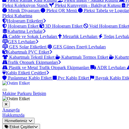
Pleksi Ramak Kala Kutusu
Pleksi Bağış - Sadaka Kutusu
Pl
Pleksi Koleksiyon Standı
Pleksi Kuruyemiş - Bakliyat Kutusu
P
Mimik Diyagram
Pleksi QR Menü
Pleksi Tabela ve Logola
Pleksi Kabartma
Hologram Etiketleri
Hologram Etiket
3D Hologram Etiket
Void Hologram Etike
Kabartma Levhalar
Cadde ve Sokak Levhaları
Mezarlık Levhaları
Tedaş Levhal
GES Levhaları
GES Solar Etiketleri
GES Güneş Enerji Levhaları
Kabartmalı PVC Etiket
Kabartmalı Tekstil Etiket
Kabartmalı Termos Etiket
Kabartm
Trafik Otopark Ekipmanları
Plastik ve Metal Trafik Otopark Ekipmanları
ADR Levhaları
Kablo Etiketi Çeşitleri
Paslanmaz Kablo Etiket
Pvc Kablo Etiket
Bayrak Kablo Eti
Makine Parkuru
İletişim
Anasayfa
Hakkımızda
Hizmetlerimiz
Etiket Çeşitleri