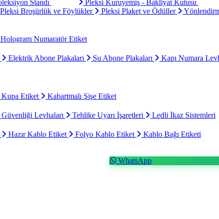
oleksiyon Standı
Pleksi Kuruyemiş - Bakliyat Kutusu
Pleksi Broşürlük ve Föylükler
Pleksi Plaket ve Ödüller
Yönlendirm
Hologram Numaratör Etiket
ı
Elektrik Abone Plakaları
Su Abone Plakaları
Kapı Numara Levh
 Kupa Etiket
Kabartmalı Şişe Etiket
 Güvenliği Levhaları
Tehlike Uyarı İşaretleri
Ledli İkaz Sistemleri
t
Hazır Kablo Etiket
Folyo Kablo Etiket
Kablo Bağı Etiketi
WhatsApp