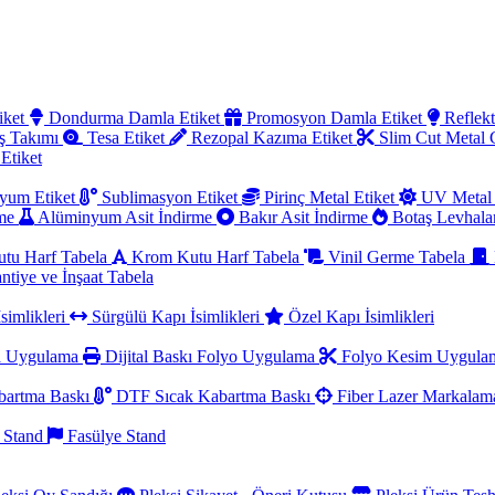
iket
Dondurma Damla Etiket
Promosyon Damla Etiket
Reflekt
ş Takımı
Tesa Etiket
Rezopal Kazıma Etiket
Slim Cut Metal
 Etiket
yum Etiket
Sublimasyon Etiket
Pirinç Metal Etiket
UV Metal 
rme
Alüminyum Asit İndirme
Bakır Asit İndirme
Botaş Levhala
utu Harf Tabela
Krom Kutu Harf Tabela
Vinil Germe Tabela
ntiye ve İnşaat Tabela
simlikleri
Sürgülü Kapı İsimlikleri
Özel Kapı İsimlikleri
a Uygulama
Dijital Baskı Folyo Uygulama
Folyo Kesim Uygul
artma Baskı
DTF Sıcak Kabartma Baskı
Fiber Lazer Markala
 Stand
Fasülye Stand