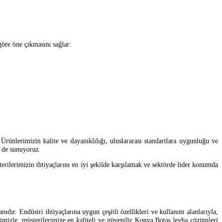
göre öne çıkmasını sağlar:
ünlerimizin kalite ve dayanıklılığı, uluslararası standartlara uygunluğu ve
i de sunuyoruz.
erilerimizin ihtiyaçlarını en iyi şekilde karşılamak ve sektörde lider konumda
ıdır. Endüstri ihtiyaçlarına uygun çeşitli özellikleri ve kullanım alanlarıyla,
rimizle, müşterilerimize en kaliteli ve güvenilir Konya Botaş levha çözümleri