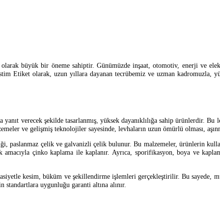
 olarak büyük bir öneme sahiptir. Günümüzde inşaat, otomotiv, enerji ve elekt
r. Ostim Etiket olarak, uzun yıllara dayanan tecrübemiz ve uzman kadromuzla, y
na yanıt verecek şekilde tasarlanmış, yüksek dayanıklılığa sahip ürünlerdir. Bu le
lzemeler ve gelişmiş teknolojiler sayesinde, levhaların uzun ömürlü olması, aşın
i, paslanmaz çelik ve galvanizli çelik bulunur. Bu malzemeler, ürünlerin kullan
ırmak amacıyla çinko kaplama ile kaplanır. Ayrıca, sporifikasyon, boya ve ka
yetle kesim, büküm ve şekillendirme işlemleri gerçekleştirilir. Bu sayede, müş
in standartlara uygunluğu garanti altına alınır.