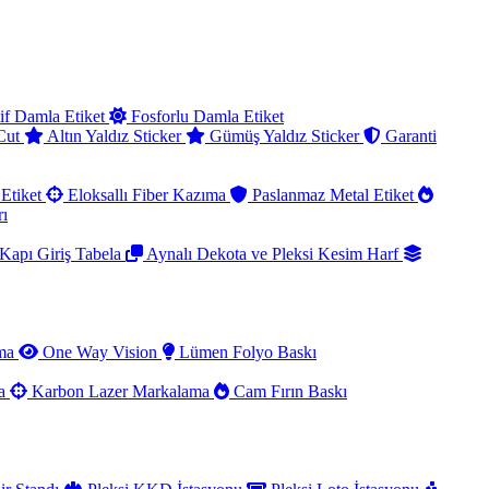
if Damla Etiket
Fosforlu Damla Etiket
 Cut
Altın Yaldız Sticker
Gümüş Yaldız Sticker
Garanti
Etiket
Eloksallı Fiber Kazıma
Paslanmaz Metal Etiket
rı
Kapı Giriş Tabela
Aynalı Dekota ve Pleksi Kesim Harf
ama
One Way Vision
Lümen Folyo Baskı
ma
Karbon Lazer Markalama
Cam Fırın Baskı