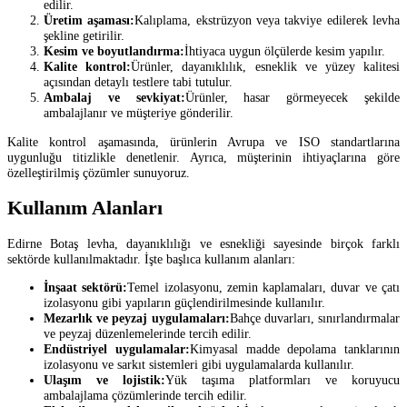
edilir.
Üretim aşaması:
Kalıplama, ekstrüzyon veya takviye edilerek levha
şekline getirilir.
Kesim ve boyutlandırma:
İhtiyaca uygun ölçülerde kesim yapılır.
Kalite kontrol:
Ürünler, dayanıklılık, esneklik ve yüzey kalitesi
açısından detaylı testlere tabi tutulur.
Ambalaj ve sevkiyat:
Ürünler, hasar görmeyecek şekilde
ambalajlanır ve müşteriye gönderilir.
Kalite kontrol aşamasında, ürünlerin Avrupa ve ISO standartlarına
uygunluğu titizlikle denetlenir. Ayrıca, müşterinin ihtiyaçlarına göre
özelleştirilmiş çözümler sunuyoruz.
Kullanım Alanları
Edirne Botaş levha, dayanıklılığı ve esnekliği sayesinde birçok farklı
sektörde kullanılmaktadır. İşte başlıca kullanım alanları:
İnşaat sektörü:
Temel izolasyonu, zemin kaplamaları, duvar ve çatı
izolasyonu gibi yapıların güçlendirilmesinde kullanılır.
Mezarlık ve peyzaj uygulamaları:
Bahçe duvarları, sınırlandırmalar
ve peyzaj düzenlemelerinde tercih edilir.
Endüstriyel uygulamalar:
Kimyasal madde depolama tanklarının
izolasyonu ve sarkıt sistemleri gibi uygulamalarda kullanılır.
Ulaşım ve lojistik:
Yük taşıma platformları ve koruyucu
ambalajlama çözümlerinde tercih edilir.