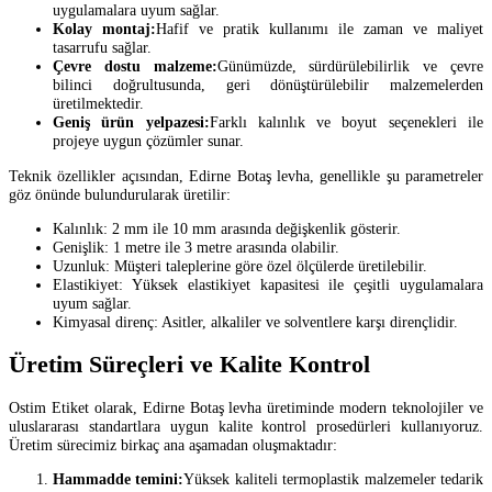
uygulamalara uyum sağlar.
Kolay montaj:
Hafif ve pratik kullanımı ile zaman ve maliyet
tasarrufu sağlar.
Çevre dostu malzeme:
Günümüzde, sürdürülebilirlik ve çevre
bilinci doğrultusunda, geri dönüştürülebilir malzemelerden
üretilmektedir.
Geniş ürün yelpazesi:
Farklı kalınlık ve boyut seçenekleri ile
projeye uygun çözümler sunar.
Teknik özellikler açısından, Edirne Botaş levha, genellikle şu parametreler
göz önünde bulundurularak üretilir:
Kalınlık: 2 mm ile 10 mm arasında değişkenlik gösterir.
Genişlik: 1 metre ile 3 metre arasında olabilir.
Uzunluk: Müşteri taleplerine göre özel ölçülerde üretilebilir.
Elastikiyet: Yüksek elastikiyet kapasitesi ile çeşitli uygulamalara
uyum sağlar.
Kimyasal direnç: Asitler, alkaliler ve solventlere karşı dirençlidir.
Üretim Süreçleri ve Kalite Kontrol
Ostim Etiket olarak, Edirne Botaş levha üretiminde modern teknolojiler ve
uluslararası standartlara uygun kalite kontrol prosedürleri kullanıyoruz.
Üretim sürecimiz birkaç ana aşamadan oluşmaktadır:
Hammadde temini:
Yüksek kaliteli termoplastik malzemeler tedarik