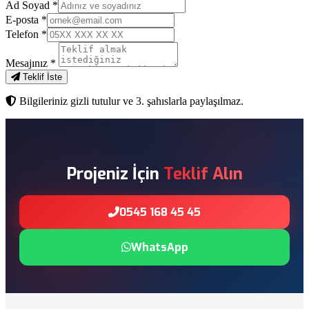
Ad Soyad
*
E-posta
*
Telefon
*
Mesajınız
*
Teklif İste
Bilgileriniz gizli tutulur ve 3. şahıslarla paylaşılmaz.
Projeniz İçin
Teklif Alın
0545 168 45 45
WhatsApp