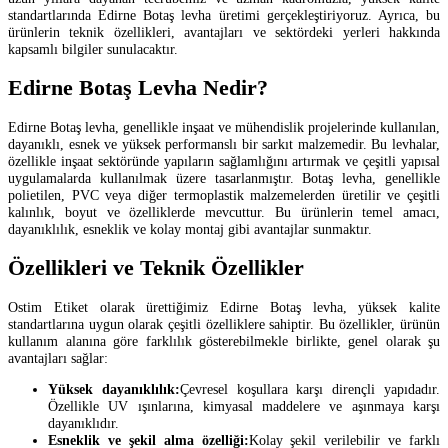
standartlarında Edirne Botaş levha üretimi gerçekleştiriyoruz. Ayrıca, bu
ürünlerin teknik özellikleri, avantajları ve sektördeki yerleri hakkında
kapsamlı bilgiler sunulacaktır.
Edirne Botaş Levha Nedir?
Edirne Botaş levha, genellikle inşaat ve mühendislik projelerinde kullanılan,
dayanıklı, esnek ve yüksek performanslı bir sarkıt malzemedir. Bu levhalar,
özellikle inşaat sektöründe yapıların sağlamlığını artırmak ve çeşitli yapısal
uygulamalarda kullanılmak üzere tasarlanmıştır. Botaş levha, genellikle
polietilen, PVC veya diğer termoplastik malzemelerden üretilir ve çeşitli
kalınlık, boyut ve özelliklerde mevcuttur. Bu ürünlerin temel amacı,
dayanıklılık, esneklik ve kolay montaj gibi avantajlar sunmaktır.
Özellikleri ve Teknik Özellikler
Ostim Etiket olarak ürettiğimiz Edirne Botaş levha, yüksek kalite
standartlarına uygun olarak çeşitli özelliklere sahiptir. Bu özellikler, ürünün
kullanım alanına göre farklılık gösterebilmekle birlikte, genel olarak şu
avantajları sağlar:
Yüksek dayanıklılık:
Çevresel koşullara karşı dirençli yapıdadır.
Özellikle UV ışınlarına, kimyasal maddelere ve aşınmaya karşı
dayanıklıdır.
Esneklik ve şekil alma özelliği:
Kolay şekil verilebilir ve farklı