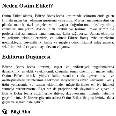
Neden Ostim Etiket?
Ostim Etiket olarak, Edirne Botaş levha üretiminde sektörün önde gelen
firmalarından biri olmanın gururunu yaşıyoruz. Müşteri memnuniyetini ön
planda tutarak, özel projeler ve ihtiyaçlar doğrultusunda özelleştirilmiş
çözümler sunuyoruz. Ayrıca, hızlı üretim ve teslimat imkanlarımız ile
projelerinizi zamanında tamamlamanıza katkı sağlıyoruz. Uzman ekibimiz
ve gelişmiş teknolojilerimizle, en kaliteli Edirne Botaş levha ürünlerini
üretmekteyiz. Güvenilirlik, kalite ve müşteri odaklı hizmet anlayışımızla,
sektörümüzde fark yaratmaya devam ediyoruz.
Editörün Düşüncesi
Edirne Botaş levha üretimi, inşaat ve endüstriyel uygulamalarda
dayanıklılık, esneklik ve ekonomik çözümler sunan önemli bir malzemedir.
Ostim Etiket olarak, yüksek kalite standartlarında, çevre dostu ve
özelleştirilebilir ürünlerimizle sektörün ihtiyaçlarına cevap veriyoruz. Geniş
ürün yelpazemiz ve uzman ekibimizle, müşterilerimize en iyi hizmeti
sunmayı sürdürüyoruz. Eğer siz de projelerinizde dayanıklı ve güvenilir
Edirne Botaş levha çözümlerine ihtiyaç duyuyorsanız, bizimle iletişime
geçebilirsiniz. Kalite ve güvenin adresi Ostim Etiket ile projelerinizi daha
güçlü ve sağlam hale getirin.
Bilgi Alın