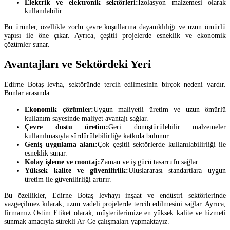
Elektrik ve elektronik sektörleri:
İzolasyon malzemesi olarak
kullanılabilir.
Bu ürünler, özellikle zorlu çevre koşullarına dayanıklılığı ve uzun ömürlü
yapısı ile öne çıkar. Ayrıca, çeşitli projelerde esneklik ve ekonomik
çözümler sunar.
Avantajları ve Sektördeki Yeri
Edirne Botaş levha, sektöründe tercih edilmesinin birçok nedeni vardır.
Bunlar arasında:
Ekonomik çözümler:
Uygun maliyetli üretim ve uzun ömürlü
kullanım sayesinde maliyet avantajı sağlar.
Çevre dostu üretim:
Geri dönüştürülebilir malzemeler
kullanılmasıyla sürdürülebilirliğe katkıda bulunur.
Geniş uygulama alanı:
Çok çeşitli sektörlerde kullanılabilirliği ile
esneklik sunar.
Kolay işleme ve montaj:
Zaman ve iş gücü tasarrufu sağlar.
Yüksek kalite ve güvenilirlik:
Uluslararası standartlara uygun
üretim ile güvenilirliği artırır.
Bu özellikler, Edirne Botaş levhayı inşaat ve endüstri sektörlerinde
vazgeçilmez kılarak, uzun vadeli projelerde tercih edilmesini sağlar. Ayrıca,
firmamız Ostim Etiket olarak, müşterilerimize en yüksek kalite ve hizmeti
sunmak amacıyla sürekli Ar-Ge çalışmaları yapmaktayız.