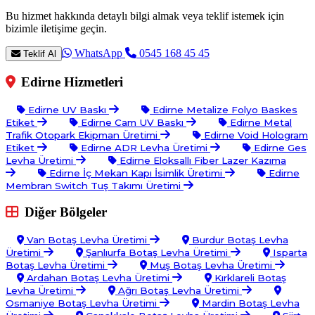
Bu hizmet hakkında detaylı bilgi almak veya teklif istemek için
bizimle iletişime geçin.
WhatsApp
0545 168 45 45
Teklif Al
Edirne Hizmetleri
Edirne UV Baskı
Edirne Metalize Folyo Baskes
Etiket
Edirne Cam UV Baskı
Edirne Metal
Trafik Otopark Ekipman Üretimi
Edirne Void Hologram
Etiket
Edirne ADR Levha Üretimi
Edirne Ges
Levha Üretimi
Edirne Eloksallı Fiber Lazer Kazıma
Edirne İç Mekan Kapı İsimlik Üretimi
Edirne
Membran Switch Tuş Takımı Üretimi
Diğer Bölgeler
Van Botaş Levha Üretimi
Burdur Botaş Levha
Üretimi
Şanlıurfa Botaş Levha Üretimi
Isparta
Botaş Levha Üretimi
Muş Botaş Levha Üretimi
Ardahan Botaş Levha Üretimi
Kırklareli Botaş
Levha Üretimi
Ağrı Botaş Levha Üretimi
Osmaniye Botaş Levha Üretimi
Mardin Botaş Levha