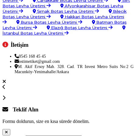
Üretimi
Çanakkale Botaş Levha Üretimi
Siirt
Botaş Levha Üretimi
Afyonkarahisar Botaş Levha
Üretimi
Şırnak Botaş Levha Üretimi
Bilecik
Botaş Levha Üretimi
Hakkari Botaş Levha Üretimi
Bursa Botaş Levha Üretimi
Batman Botaş
Levha Üretimi
Elazığ Botaş Levha Üretimi
İstanbul Botaş Levha Üretimi
İletişim
0545 168 45 45
ostimetiket@gmail.com
M. Akif Ersoy Mah. 328. Cad. TR Invest Metro Suits No:2 G
Macunköy-Yenimahalle/Ankara
Teklif Alın
Formu doldurun, size en kısa sürede dönelim.