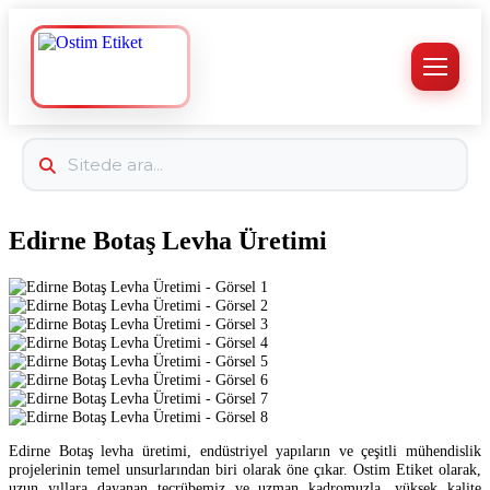
Edirne Botaş Levha Üretimi
Edirne Botaş levha üretimi, endüstriyel yapıların ve çeşitli mühendislik
projelerinin temel unsurlarından biri olarak öne çıkar. Ostim Etiket olarak,
uzun yıllara dayanan tecrübemiz ve uzman kadromuzla, yüksek kalite