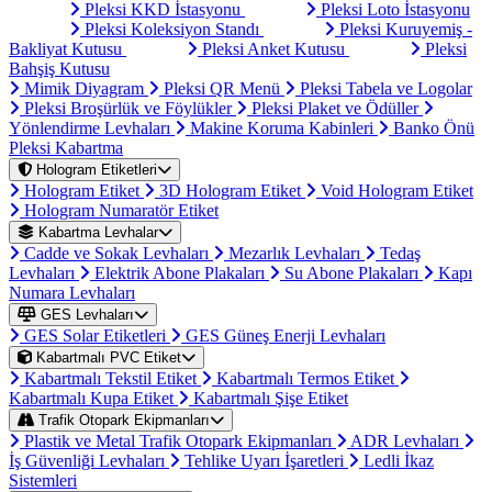
Pleksi KKD İstasyonu
Pleksi Loto İstasyonu
Pleksi Koleksiyon Standı
Pleksi Kuruyemiş -
Bakliyat Kutusu
Pleksi Anket Kutusu
Pleksi
Bahşiş Kutusu
Mimik Diyagram
Pleksi QR Menü
Pleksi Tabela ve Logolar
Pleksi Broşürlük ve Föylükler
Pleksi Plaket ve Ödüller
Yönlendirme Levhaları
Makine Koruma Kabinleri
Banko Önü
Pleksi Kabartma
Hologram Etiketleri
Hologram Etiket
3D Hologram Etiket
Void Hologram Etiket
Hologram Numaratör Etiket
Kabartma Levhalar
Cadde ve Sokak Levhaları
Mezarlık Levhaları
Tedaş
Levhaları
Elektrik Abone Plakaları
Su Abone Plakaları
Kapı
Numara Levhaları
GES Levhaları
GES Solar Etiketleri
GES Güneş Enerji Levhaları
Kabartmalı PVC Etiket
Kabartmalı Tekstil Etiket
Kabartmalı Termos Etiket
Kabartmalı Kupa Etiket
Kabartmalı Şişe Etiket
Trafik Otopark Ekipmanları
Plastik ve Metal Trafik Otopark Ekipmanları
ADR Levhaları
İş Güvenliği Levhaları
Tehlike Uyarı İşaretleri
Ledli İkaz
Sistemleri