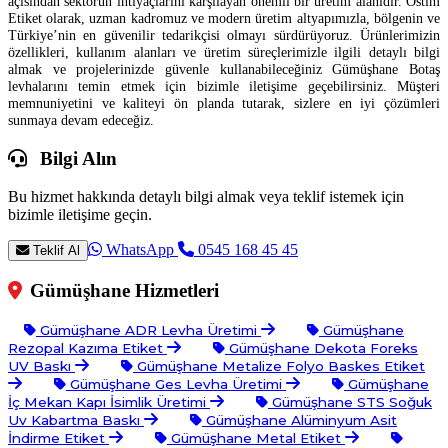
açısından sektörün ihtiyaçlarını karşılayan önemli bir üretim alanıdır. Ostim
Etiket olarak, uzman kadromuz ve modern üretim altyapımızla, bölgenin ve
Türkiye’nin en güvenilir tedarikçisi olmayı sürdürüyoruz. Ürünlerimizin
özellikleri, kullanım alanları ve üretim süreçlerimizle ilgili detaylı bilgi
almak ve projelerinizde güvenle kullanabileceğiniz Gümüşhane Botaş
levhalarını temin etmek için bizimle iletişime geçebilirsiniz. Müşteri
memnuniyetini ve kaliteyi ön planda tutarak, sizlere en iyi çözümleri
sunmaya devam edeceğiz.
Bilgi Alın
Bu hizmet hakkında detaylı bilgi almak veya teklif istemek için
bizimle iletişime geçin.
WhatsApp
0545 168 45 45
Teklif Al
Gümüşhane Hizmetleri
Gümüşhane ADR Levha Üretimi
Gümüşhane
Rezopal Kazıma Etiket
Gümüşhane Dekota Foreks
UV Baskı
Gümüşhane Metalize Folyo Baskes Etiket
Gümüşhane Ges Levha Üretimi
Gümüşhane
İç Mekan Kapı İsimlik Üretimi
Gümüşhane STS Soğuk
Uv Kabartma Baskı
Gümüşhane Alüminyum Asit
İndirme Etiket
Gümüşhane Metal Etiket