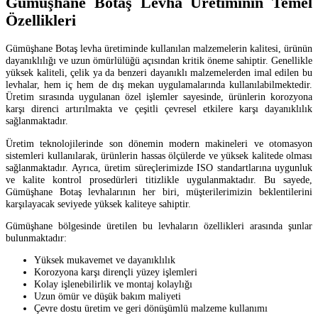
Gümüşhane Botaş Levha Üretiminin Temel
Özellikleri
Gümüşhane Botaş levha üretiminde kullanılan malzemelerin kalitesi, ürünün
dayanıklılığı ve uzun ömürlülüğü açısından kritik öneme sahiptir. Genellikle
yüksek kaliteli, çelik ya da benzeri dayanıklı malzemelerden imal edilen bu
levhalar, hem iç hem de dış mekan uygulamalarında kullanılabilmektedir.
Üretim sırasında uygulanan özel işlemler sayesinde, ürünlerin korozyona
karşı direnci artırılmakta ve çeşitli çevresel etkilere karşı dayanıklılık
sağlanmaktadır.
Üretim teknolojilerinde son dönemin modern makineleri ve otomasyon
sistemleri kullanılarak, ürünlerin hassas ölçülerde ve yüksek kalitede olması
sağlanmaktadır. Ayrıca, üretim süreçlerimizde ISO standartlarına uygunluk
ve kalite kontrol prosedürleri titizlikle uygulanmaktadır. Bu sayede,
Gümüşhane Botaş levhalarının her biri, müşterilerimizin beklentilerini
karşılayacak seviyede yüksek kaliteye sahiptir.
Gümüşhane bölgesinde üretilen bu levhaların özellikleri arasında şunlar
bulunmaktadır:
Yüksek mukavemet ve dayanıklılık
Korozyona karşı dirençli yüzey işlemleri
Kolay işlenebilirlik ve montaj kolaylığı
Uzun ömür ve düşük bakım maliyeti
Çevre dostu üretim ve geri dönüşümlü malzeme kullanımı