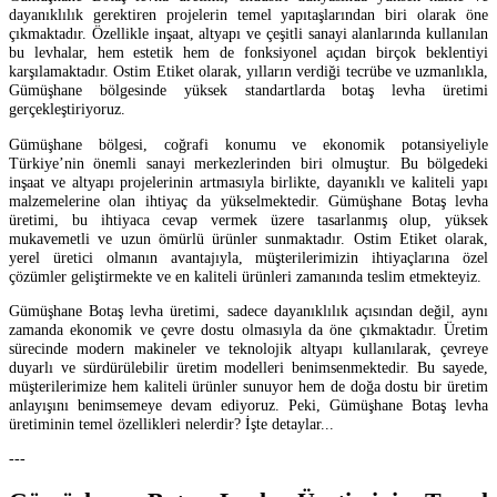
dayanıklılık gerektiren projelerin temel yapıtaşlarından biri olarak öne
çıkmaktadır. Özellikle inşaat, altyapı ve çeşitli sanayi alanlarında kullanılan
bu levhalar, hem estetik hem de fonksiyonel açıdan birçok beklentiyi
karşılamaktadır. Ostim Etiket olarak, yılların verdiği tecrübe ve uzmanlıkla,
Gümüşhane bölgesinde yüksek standartlarda botaş levha üretimi
gerçekleştiriyoruz.
Gümüşhane bölgesi, coğrafi konumu ve ekonomik potansiyeliyle
Türkiye’nin önemli sanayi merkezlerinden biri olmuştur. Bu bölgedeki
inşaat ve altyapı projelerinin artmasıyla birlikte, dayanıklı ve kaliteli yapı
malzemelerine olan ihtiyaç da yükselmektedir. Gümüşhane Botaş levha
üretimi, bu ihtiyaca cevap vermek üzere tasarlanmış olup, yüksek
mukavemetli ve uzun ömürlü ürünler sunmaktadır. Ostim Etiket olarak,
yerel üretici olmanın avantajıyla, müşterilerimizin ihtiyaçlarına özel
çözümler geliştirmekte ve en kaliteli ürünleri zamanında teslim etmekteyiz.
Gümüşhane Botaş levha üretimi, sadece dayanıklılık açısından değil, aynı
zamanda ekonomik ve çevre dostu olmasıyla da öne çıkmaktadır. Üretim
sürecinde modern makineler ve teknolojik altyapı kullanılarak, çevreye
duyarlı ve sürdürülebilir üretim modelleri benimsenmektedir. Bu sayede,
müşterilerimize hem kaliteli ürünler sunuyor hem de doğa dostu bir üretim
anlayışını benimsemeye devam ediyoruz. Peki, Gümüşhane Botaş levha
üretiminin temel özellikleri nelerdir? İşte detaylar...
---