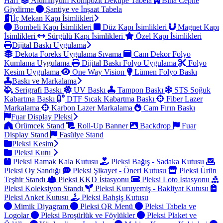
Harf
Alüminyum Kompozit Dekupe Tabela
Bina Cephe
Giydirme
Şantiye ve İnşaat Tabela
İç Mekan Kapı İsimlikleri
Bombeli Kapı İsimlikleri
Düz Kapı İsimlikleri
Magnet Kapı
İsimlikleri
Sürgülü Kapı İsimlikleri
Özel Kapı İsimlikleri
Dijital Baskı Uygulama
Dekota Foreks Uygulama Sıvama
Cam Dekor Folyo
Kumlama Uygulama
Dijital Baskı Folyo Uygulama
Folyo
Kesim Uygulama
One Way Vision
Lümen Folyo Baskı
Baskı ve Markalama
Serigrafi Baskı
UV Baskı
Tampon Baskı
STS Soğuk
Kabartma Baskı
DTF Sıcak Kabartma Baskı
Fiber Lazer
Markalama
Karbon Lazer Markalama
Cam Fırın Baskı
Fuar Display Pleksi
Örümcek Stand
Roll-Up Banner
Backdrop
Fuar
Display Stand
Fasülye Stand
Pleksi Kesim
Pleksi Kutu
Pleksi Ramak Kala Kutusu
Pleksi Bağış - Sadaka Kutusu
Pleksi Oy Sandığı
Pleksi Şikayet - Öneri Kutusu
Pleksi Ürün
Teşhir Standı
Pleksi KKD İstasyonu
Pleksi Loto İstasyonu
Pleksi Koleksiyon Standı
Pleksi Kuruyemiş - Bakliyat Kutusu
Pleksi Anket Kutusu
Pleksi Bahşiş Kutusu
Mimik Diyagram
Pleksi QR Menü
Pleksi Tabela ve
Logolar
Pleksi Broşürlük ve Föylükler
Pleksi Plaket ve