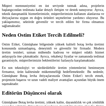
Müşteri memnuniyetini en üst seviyede tutmak adına, projelerin
başlangıcından teslimata kadar detaylı iletişim ve destek sunuyoruz. Ayrıca,
teknik danışmanlık hizmetlerimizle, müşterilerimizin kullanım alanlarına ve
ihtiyaçlarına uygun en doğru ürünleri seçmelerine yardımcı oluyoruz. Bu
yaklaşımımız, sektörde güvenilir ve tercih edilen bir firma olmamızı
sağlamaktadır.
Neden Ostim Etiket Tercih Edilmeli?
Ostim Etiket, Gümüşhane bölgesinde yüksek kaliteli botaş levha üretimi
konusunda uzmanlaşmış, deneyimli ve güvenilir bir firmadır. Modern
üretim tesisleri, uzman mühendis kadrosu ve müşteri odaklı hizmet
anlayışıyla öne çıkmaktadır. Ayrıca, rekabetçi fiyatlar ve zamanında teslimat
garantisiyle, müşterilerimizin beklentilerini fazlasıyla karşılamaktadır.
En son teknolojiyi ve sürdürülebilir üretim yöntemlerini benimseyen
firmamız, ürün kalitesinde mükemmelliği hedeflemektedir. Bu nedenle,
Gümüşhane Botaş levha ihtiyaçlarınızda Ostim Etiket'i tercih etmek,
projenizin başarısı ve uzun vadeli maliyet avantajları açısından büyük önem
taşımaktadır.
Editörün Düşüncesi olarak
Gümüşhane Botaş levha üretimi, yüksek kalite, dayanıklılık ve çok yönlülük