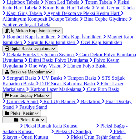
Lightbox Tabela
Neon Led Tabela
Totem Tabela
Pleksi
Kutu Harf Tabela
Krom Kutu Harf Tabela
Vinil Germe Tabela
Kapı Giriş Tabela
Aynalı Dekota ve Pleksi Kesim Harf
Alüminyum Kompozit Dekupe Tabela
Bina Cephe Giydirme
Şantiye ve İnşaat Tabela
İç Mekan Kapı İsimlikleri
Bombeli Kapı İsimlikleri
Düz Kapı İsimlikleri
Magnet Kapı
İsimlikleri
Sürgülü Kapı İsimlikleri
Özel Kapı İsimlikleri
Dijital Baskı Uygulama
Dekota Foreks Uygulama Sıvama
Cam Dekor Folyo Kumlama
Uygulama
Dijital Baskı Folyo Uygulama
Folyo Kesim
Uygulama
One Way Vision
Lümen Folyo Baskı
Baskı ve Markalama
Serigrafi Baskı
UV Baskı
Tampon Baskı
STS Soğuk
Kabartma Baskı
DTF Sıcak Kabartma Baskı
Fiber Lazer
Markalama
Karbon Lazer Markalama
Cam Fırın Baskı
Fuar Display Pleksi
Örümcek Stand
Roll-Up Banner
Backdrop
Fuar Display
Stand
Fasülye Stand
Pleksi Kesim
Pleksi Kutu
Pleksi Ramak Kala Kutusu
Pleksi Bağış -
Sadaka Kutusu
Pleksi Oy Sandığı
Pleksi
Şikayet - Öneri Kutusu
Pleksi Ürün Teşhir Standı