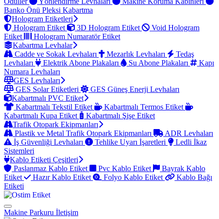
Ödüller
Yönlendirme Levhaları
Makine Koruma Kabinleri
Banko Önü Pleksi Kabartma
Hologram Etiketleri
Hologram Etiket
3D Hologram Etiket
Void Hologram
Etiket
Hologram Numaratör Etiket
Kabartma Levhalar
Cadde ve Sokak Levhaları
Mezarlık Levhaları
Tedaş
Levhaları
Elektrik Abone Plakaları
Su Abone Plakaları
Kapı
Numara Levhaları
GES Levhaları
GES Solar Etiketleri
GES Güneş Enerji Levhaları
Kabartmalı PVC Etiket
Kabartmalı Tekstil Etiket
Kabartmalı Termos Etiket
Kabartmalı Kupa Etiket
Kabartmalı Şişe Etiket
Trafik Otopark Ekipmanları
Plastik ve Metal Trafik Otopark Ekipmanları
ADR Levhaları
İş Güvenliği Levhaları
Tehlike Uyarı İşaretleri
Ledli İkaz
Sistemleri
Kablo Etiketi Çeşitleri
Paslanmaz Kablo Etiket
Pvc Kablo Etiket
Bayrak Kablo
Etiket
Hazır Kablo Etiket
Folyo Kablo Etiket
Kablo Bağı
Etiketi
Makine Parkuru
İletişim