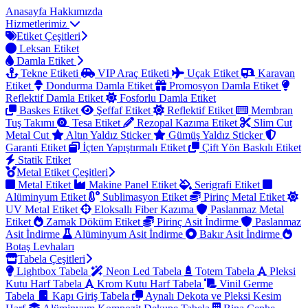
Anasayfa
Hakkımızda
Hizmetlerimiz
Etiket Çeşitleri
Leksan Etiket
Damla Etiket
Tekne Etiketi
VIP Araç Etiketi
Uçak Etiket
Karavan
Etiket
Dondurma Damla Etiket
Promosyon Damla Etiket
Reflektif Damla Etiket
Fosforlu Damla Etiket
Baskes Etiket
Şeffaf Etiket
Reflektif Etiket
Membran
Tuş Takımı
Tesa Etiket
Rezopal Kazıma Etiket
Slim Cut
Metal Cut
Altın Yaldız Sticker
Gümüş Yaldız Sticker
Garanti Etiket
İçten Yapıştırmalı Etiket
Çift Yön Baskılı Etiket
Statik Etiket
Metal Etiket Çeşitleri
Metal Etiket
Makine Panel Etiket
Serigrafi Etiket
Alüminyum Etiket
Sublimasyon Etiket
Pirinç Metal Etiket
UV Metal Etiket
Eloksallı Fiber Kazıma
Paslanmaz Metal
Etiket
Zamak Döküm Etiket
Pirinç Asit İndirme
Paslanmaz
Asit İndirme
Alüminyum Asit İndirme
Bakır Asit İndirme
Botaş Levhaları
Tabela Çeşitleri
Lightbox Tabela
Neon Led Tabela
Totem Tabela
Pleksi
Kutu Harf Tabela
Krom Kutu Harf Tabela
Vinil Germe
Tabela
Kapı Giriş Tabela
Aynalı Dekota ve Pleksi Kesim