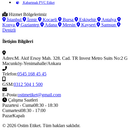
Kabartmalı PVC Etiket
Hizmet Bölgelerimiz
İstanbul
İzmir
Kocaeli
Bursa
Eskişehir
Antalya
Konya
Gaziantep
Adana
Mersin
Kayseri
Samsun
Denizli
İletişim Bilgileri
Adres:
M. Akif Ersoy Mah. 328. Cad. TR Invest Metro Suits No:2 G
Macunköy-Yenimahalle/Ankara
Telefon:
0545 168 45 45
GSM:
0312 504 1 500
E-Posta:
ostimetiket@gmail.com
Çalışma Saatleri
Pazartesi - Cuma
08:30 - 18:30
Cumartesi
08:30 - 17:00
Pazar
Kapalı
© 2026
Ostim Etiket
. Tüm hakları saklıdır.