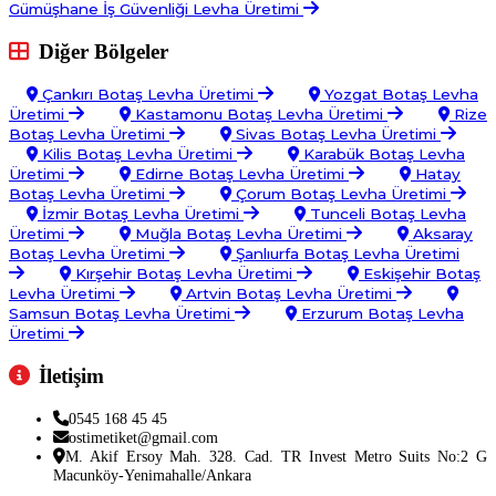
Gümüşhane İş Güvenliği Levha Üretimi
Diğer Bölgeler
Çankırı Botaş Levha Üretimi
Yozgat Botaş Levha
Üretimi
Kastamonu Botaş Levha Üretimi
Rize
Botaş Levha Üretimi
Sivas Botaş Levha Üretimi
Kilis Botaş Levha Üretimi
Karabük Botaş Levha
Üretimi
Edirne Botaş Levha Üretimi
Hatay
Botaş Levha Üretimi
Çorum Botaş Levha Üretimi
İzmir Botaş Levha Üretimi
Tunceli Botaş Levha
Üretimi
Muğla Botaş Levha Üretimi
Aksaray
Botaş Levha Üretimi
Şanlıurfa Botaş Levha Üretimi
Kırşehir Botaş Levha Üretimi
Eskişehir Botaş
Levha Üretimi
Artvin Botaş Levha Üretimi
Samsun Botaş Levha Üretimi
Erzurum Botaş Levha
Üretimi
İletişim
0545 168 45 45
ostimetiket@gmail.com
M. Akif Ersoy Mah. 328. Cad. TR Invest Metro Suits No:2 G
Macunköy-Yenimahalle/Ankara