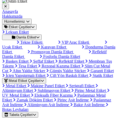
Anasayfa
Hakkımızda
Hizmetlerimiz
Etiket Çeşitleri
Leksan Etiket
Damla Etiket
Tekne Etiketi
VIP Araç Etiketi
Uçak Etiket
Karavan Etiket
Dondurma Damla
Etiket
Promosyon Damla Etiket
Reflektif
Damla Etiket
Fosforlu Damla Etiket
Baskes Etiket
Şeffaf Etiket
Reflektif Etiket
Membran Tuş
Takımı
Tesa Etiket
Rezopal Kazıma Etiket
Slim Cut Metal
Cut
Altın Yaldız Sticker
Gümüş Yaldız Sticker
Garanti Etiket
İçten Yapıştırmalı Etiket
Çift Yön Baskılı Etiket
Statik Etiket
Metal Etiket Çeşitleri
Metal Etiket
Makine Panel Etiket
Serigrafi Etiket
Alüminyum Etiket
Sublimasyon Etiket
Pirinç Metal Etiket
UV Metal Etiket
Eloksallı Fiber Kazıma
Paslanmaz Metal
Etiket
Zamak Döküm Etiket
Pirinç Asit İndirme
Paslanmaz
Asit İndirme
Alüminyum Asit İndirme
Bakır Asit İndirme
Botaş Levhaları
Tabela Çeşitleri