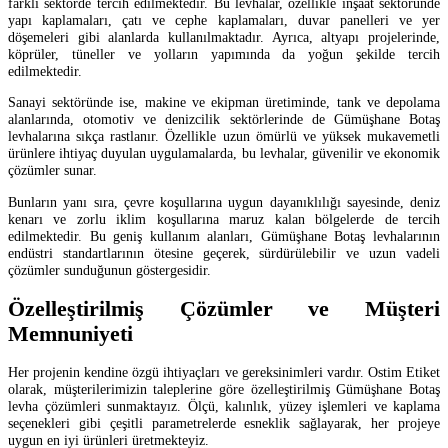
farklı sektörde tercih edilmektedir. Bu levhalar, özellikle inşaat sektöründe
yapı kaplamaları, çatı ve cephe kaplamaları, duvar panelleri ve yer
döşemeleri gibi alanlarda kullanılmaktadır. Ayrıca, altyapı projelerinde,
köprüler, tüneller ve yolların yapımında da yoğun şekilde tercih
edilmektedir.
Sanayi sektöründe ise, makine ve ekipman üretiminde, tank ve depolama
alanlarında, otomotiv ve denizcilik sektörlerinde de Gümüşhane Botaş
levhalarına sıkça rastlanır. Özellikle uzun ömürlü ve yüksek mukavemetli
ürünlere ihtiyaç duyulan uygulamalarda, bu levhalar, güvenilir ve ekonomik
çözümler sunar.
Bunların yanı sıra, çevre koşullarına uygun dayanıklılığı sayesinde, deniz
kenarı ve zorlu iklim koşullarına maruz kalan bölgelerde de tercih
edilmektedir. Bu geniş kullanım alanları, Gümüşhane Botaş levhalarının
endüstri standartlarının ötesine geçerek, sürdürülebilir ve uzun vadeli
çözümler sunduğunun göstergesidir.
Özelleştirilmiş Çözümler ve Müşteri
Memnuniyeti
Her projenin kendine özgü ihtiyaçları ve gereksinimleri vardır. Ostim Etiket
olarak, müşterilerimizin taleplerine göre özelleştirilmiş Gümüşhane Botaş
levha çözümleri sunmaktayız. Ölçü, kalınlık, yüzey işlemleri ve kaplama
seçenekleri gibi çeşitli parametrelerde esneklik sağlayarak, her projeye
uygun en iyi ürünleri üretmekteyiz.