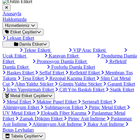
Anasayfa
Hakkımızda
Hizmetlerimiz
Etiket Çeşitleri
Leksan Etiket
Damla Etiket
Tekne Etiketi
VIP Araç Etiketi
Uçak Etiket
Karavan Etiket
Dondurma Damla
Etiket
Promosyon Damla Etiket
Reflektif
Damla Etiket
Fosforlu Damla Etiket
Baskes Etiket
Şeffaf Etiket
Reflektif Etiket
Membran Tuş
Takımı
Tesa Etiket
Rezopal Kazıma Etiket
Slim Cut Metal
Cut
Altın Yaldız Sticker
Gümüş Yaldız Sticker
Garanti Etiket
İçten Yapıştırmalı Etiket
Çift Yön Baskılı Etiket
Statik Etiket
Metal Etiket Çeşitleri
Metal Etiket
Makine Panel Etiket
Serigrafi Etiket
Alüminyum Etiket
Sublimasyon Etiket
Pirinç Metal Etiket
UV Metal Etiket
Eloksallı Fiber Kazıma
Paslanmaz Metal
Etiket
Zamak Döküm Etiket
Pirinç Asit İndirme
Paslanmaz
Asit İndirme
Alüminyum Asit İndirme
Bakır Asit İndirme
Botaş Levhaları
Tabela Çeşitleri