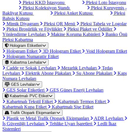
Pleksi KKD İstasyonu
Pleksi Loto İstasyonu
Pleksi Koleksiyon Standı
Pleksi Kuruyemiş -
Bakliyat Kutusu
Pleksi Anket Kutusu
Pleksi
Bahşiş Kutusu
Mimik Diyagram
Pleksi QR Menü
Pleksi Tabela ve Logolar
Pleksi Broşürlük ve Föylükler
Pleksi Plaket ve Ödüller
Yönlendirme Levhaları
Makine Koruma Kabinleri
Banko Önü
Pleksi Kabartma
Hologram Etiketleri
Hologram Etiket
3D Hologram Etiket
Void Hologram Etiket
Hologram Numaratör Etiket
Kabartma Levhalar
Cadde ve Sokak Levhaları
Mezarlık Levhaları
Tedaş
Levhaları
Elektrik Abone Plakaları
Su Abone Plakaları
Kapı
Numara Levhaları
GES Levhaları
GES Solar Etiketleri
GES Güneş Enerji Levhaları
Kabartmalı PVC Etiket
Kabartmalı Tekstil Etiket
Kabartmalı Termos Etiket
Kabartmalı Kupa Etiket
Kabartmalı Şişe Etiket
Trafik Otopark Ekipmanları
Plastik ve Metal Trafik Otopark Ekipmanları
ADR Levhaları
İş Güvenliği Levhaları
Tehlike Uyarı İşaretleri
Ledli İkaz
Sistemleri