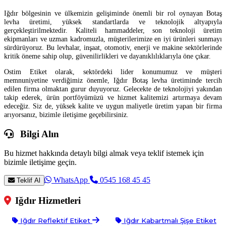
Iğdır bölgesinin ve ülkemizin gelişiminde önemli bir rol oynayan Botaş
levha üretimi, yüksek standartlarda ve teknolojik altyapıyla
gerçekleştirilmektedir. Kaliteli hammaddeler, son teknoloji üretim
ekipmanları ve uzman kadromuzla, müşterilerimize en iyi ürünleri sunmayı
sürdürüyoruz. Bu levhalar, inşaat, otomotiv, enerji ve makine sektörlerinde
kritik öneme sahip olup, güvenilirlikleri ve dayanıklılıklarıyla öne çıkar.
Ostim Etiket olarak, sektördeki lider konumumuz ve müşteri
memnuniyetine verdiğimiz önemle, Iğdır Botaş levha üretiminde tercih
edilen firma olmaktan gurur duyuyoruz. Gelecekte de teknolojiyi yakından
takip ederek, ürün portföyümüzü ve hizmet kalitemizi artırmaya devam
edeceğiz. Siz de, yüksek kalite ve uygun maliyetle üretim yapan bir firma
arıyorsanız, bizimle iletişime geçebilirsiniz.
Bilgi Alın
Bu hizmet hakkında detaylı bilgi almak veya teklif istemek için
bizimle iletişime geçin.
WhatsApp
0545 168 45 45
Teklif Al
Iğdır Hizmetleri
Iğdır Reflektif Etiket
Iğdır Kabartmalı Şişe Etiket