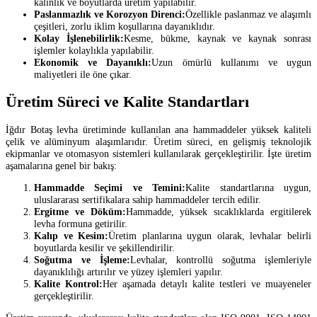
kalınlık ve boyutlarda üretim yapılabilir.
Paslanmazlık ve Korozyon Direnci:
Özellikle paslanmaz ve alaşımlı
çeşitleri, zorlu iklim koşullarına dayanıklıdır.
Kolay İşlenebilirlik:
Kesme, bükme, kaynak ve kaynak sonrası
işlemler kolaylıkla yapılabilir.
Ekonomik ve Dayanıklı:
Uzun ömürlü kullanımı ve uygun
maliyetleri ile öne çıkar.
Üretim Süreci ve Kalite Standartları
İğdır Botaş levha üretiminde kullanılan ana hammaddeler yüksek kaliteli
çelik ve alüminyum alaşımlarıdır. Üretim süreci, en gelişmiş teknolojik
ekipmanlar ve otomasyon sistemleri kullanılarak gerçekleştirilir. İşte üretim
aşamalarına genel bir bakış:
Hammadde Seçimi ve Temini:
Kalite standartlarına uygun,
uluslararası sertifikalara sahip hammaddeler tercih edilir.
Ergitme ve Döküm:
Hammadde, yüksek sıcaklıklarda ergitilerek
levha formuna getirilir.
Kalıp ve Kesim:
Üretim planlarına uygun olarak, levhalar belirli
boyutlarda kesilir ve şekillendirilir.
Soğutma ve İşleme:
Levhalar, kontrollü soğutma işlemleriyle
dayanıklılığı artırılır ve yüzey işlemleri yapılır.
Kalite Kontrol:
Her aşamada detaylı kalite testleri ve muayeneler
gerçekleştirilir.