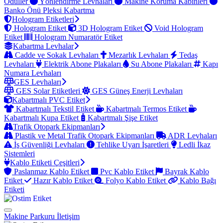
Ödüller
Yönlendirme Levhaları
Makine Koruma Kabinleri
Banko Önü Pleksi Kabartma
Hologram Etiketleri
Hologram Etiket
3D Hologram Etiket
Void Hologram
Etiket
Hologram Numaratör Etiket
Kabartma Levhalar
Cadde ve Sokak Levhaları
Mezarlık Levhaları
Tedaş
Levhaları
Elektrik Abone Plakaları
Su Abone Plakaları
Kapı
Numara Levhaları
GES Levhaları
GES Solar Etiketleri
GES Güneş Enerji Levhaları
Kabartmalı PVC Etiket
Kabartmalı Tekstil Etiket
Kabartmalı Termos Etiket
Kabartmalı Kupa Etiket
Kabartmalı Şişe Etiket
Trafik Otopark Ekipmanları
Plastik ve Metal Trafik Otopark Ekipmanları
ADR Levhaları
İş Güvenliği Levhaları
Tehlike Uyarı İşaretleri
Ledli İkaz
Sistemleri
Kablo Etiketi Çeşitleri
Paslanmaz Kablo Etiket
Pvc Kablo Etiket
Bayrak Kablo
Etiket
Hazır Kablo Etiket
Folyo Kablo Etiket
Kablo Bağı
Etiketi
Makine Parkuru
İletişim