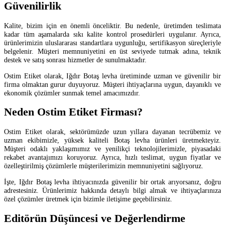
Güvenilirlik
Kalite, bizim için en önemli önceliktir. Bu nedenle, üretimden teslimata
kadar tüm aşamalarda sıkı kalite kontrol prosedürleri uygulanır. Ayrıca,
ürünlerimizin uluslararası standartlara uygunluğu, sertifikasyon süreçleriyle
belgelenir. Müşteri memnuniyetini en üst seviyede tutmak adına, teknik
destek ve satış sonrası hizmetler de sunulmaktadır.
Ostim Etiket olarak, Iğdır Botaş levha üretiminde uzman ve güvenilir bir
firma olmaktan gurur duyuyoruz. Müşteri ihtiyaçlarına uygun, dayanıklı ve
ekonomik çözümler sunmak temel amacımızdır.
Neden Ostim Etiket Firması?
Ostim Etiket olarak, sektörümüzde uzun yıllara dayanan tecrübemiz ve
uzman ekibimizle, yüksek kaliteli Botaş levha ürünleri üretmekteyiz.
Müşteri odaklı yaklaşımımız ve yenilikçi teknolojilerimizle, piyasadaki
rekabet avantajımızı koruyoruz. Ayrıca, hızlı teslimat, uygun fiyatlar ve
özelleştirilmiş çözümlerle müşterilerimizin memnuniyetini sağlıyoruz.
İşte, Iğdır Botaş levha ihtiyacınızda güvenilir bir ortak arıyorsanız, doğru
adrestesiniz. Ürünlerimiz hakkında detaylı bilgi almak ve ihtiyaçlarınıza
özel çözümler üretmek için bizimle iletişime geçebilirsiniz.
Editörün Düşüncesi ve Değerlendirme