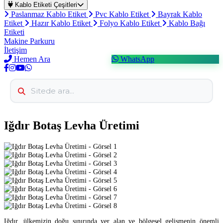
Kablo Etiketi Çeşitleri
Paslanmaz Kablo Etiket
Pvc Kablo Etiket
Bayrak Kablo
Etiket
Hazır Kablo Etiket
Folyo Kablo Etiket
Kablo Bağı
Etiketi
Makine Parkuru
İletişim
Hemen Ara
WhatsApp
Iğdır Botaş Levha Üretimi
Iğdır, ülkemizin doğu sınırında yer alan ve bölgesel gelişmenin önemli