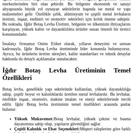
merkezlerinden biri olan şehirdir. Bu bölgenin ekonomik ve sanayi
altyapısında büyük rol oynayan sektörlerin başında ise metal ve yapı
malzemeleri gelir. Özellikle çelik, alüminyum ve çeşitli metal levhaların
üretimi, inşaat, endüstri ve otomotiv sektörleri için kritik öneme sahiptir.
Bu noktada, Iğdır Botaş Levha Üretimi, bölgenin ve ülkemizin ihtiyaçlarını
karşılayan, yüksek kalite ve dayanıklılıkta ürünler sunan önemli bir üretici
konumundadır.
İmalatçı firmamız Ostim Etiket olarak, yılların deneyimi ve uzman
kadrosuyla, Iğdır Botaş Levha üretiminde lider konumda bulunuyoruz.
Ayrıca, bu ürünlerin üretim süreçleri, kalite standartları ve teknik detaylar
hakkında da detaylı açıklamalar sunulacaktır.
İğdır Botaş Levha Üretiminin Temel
Özellikleri
Botaş levha, genellikle yapı sektöründe kullanılan, yüksek dayanıklılığa
sahip, çeşitli boyut ve kalınlıklarda üretilen metal levhalardır. Bu levhalar,
özellikle inşaat, otomotiv, makine imalatı ve enerji sektörlerinde tercih
edilir. Iğdır Botaş levha üretiminin temel özellikleri arasında şunlar
bulunur:
Yüksek Mukavemet:
Botaş levhalar, yüksek çekme ve basma
dayanımına sahip olup, yapıların güvenliğini sağlar.
Çeşitli Kalınlık ve Ebat Seçenekleri:
Müşteri taleplerine göre farklı