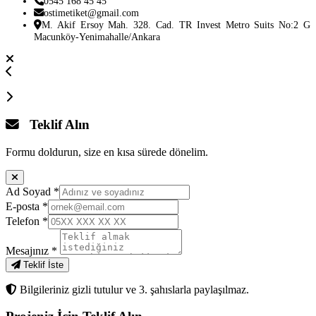
0545 168 45 45
ostimetiket@gmail.com
M. Akif Ersoy Mah. 328. Cad. TR Invest Metro Suits No:2 G
Macunköy-Yenimahalle/Ankara
Teklif Alın
Formu doldurun, size en kısa sürede dönelim.
Ad Soyad
*
E-posta
*
Telefon
*
Mesajınız
*
Teklif İste
Bilgileriniz gizli tutulur ve 3. şahıslarla paylaşılmaz.