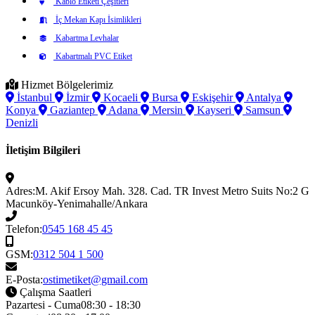
Kablo Etiketi Çeşitleri
İç Mekan Kapı İsimlikleri
Kabartma Levhalar
Kabartmalı PVC Etiket
Hizmet Bölgelerimiz
İstanbul
İzmir
Kocaeli
Bursa
Eskişehir
Antalya
Konya
Gaziantep
Adana
Mersin
Kayseri
Samsun
Denizli
İletişim Bilgileri
Adres:
M. Akif Ersoy Mah. 328. Cad. TR Invest Metro Suits No:2 G
Macunköy-Yenimahalle/Ankara
Telefon:
0545 168 45 45
GSM:
0312 504 1 500
E-Posta:
ostimetiket@gmail.com
Çalışma Saatleri
Pazartesi - Cuma
08:30 - 18:30