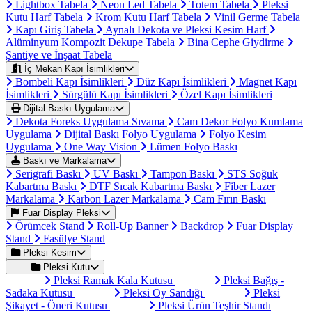
Lightbox Tabela
Neon Led Tabela
Totem Tabela
Pleksi
Kutu Harf Tabela
Krom Kutu Harf Tabela
Vinil Germe Tabela
Kapı Giriş Tabela
Aynalı Dekota ve Pleksi Kesim Harf
Alüminyum Kompozit Dekupe Tabela
Bina Cephe Giydirme
Şantiye ve İnşaat Tabela
İç Mekan Kapı İsimlikleri
Bombeli Kapı İsimlikleri
Düz Kapı İsimlikleri
Magnet Kapı
İsimlikleri
Sürgülü Kapı İsimlikleri
Özel Kapı İsimlikleri
Dijital Baskı Uygulama
Dekota Foreks Uygulama Sıvama
Cam Dekor Folyo Kumlama
Uygulama
Dijital Baskı Folyo Uygulama
Folyo Kesim
Uygulama
One Way Vision
Lümen Folyo Baskı
Baskı ve Markalama
Serigrafi Baskı
UV Baskı
Tampon Baskı
STS Soğuk
Kabartma Baskı
DTF Sıcak Kabartma Baskı
Fiber Lazer
Markalama
Karbon Lazer Markalama
Cam Fırın Baskı
Fuar Display Pleksi
Örümcek Stand
Roll-Up Banner
Backdrop
Fuar Display
Stand
Fasülye Stand
Pleksi Kesim
Pleksi Kutu
Pleksi Ramak Kala Kutusu
Pleksi Bağış -
Sadaka Kutusu
Pleksi Oy Sandığı
Pleksi
Şikayet - Öneri Kutusu
Pleksi Ürün Teşhir Standı