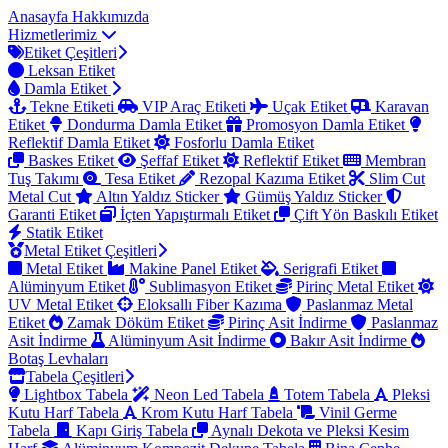
Anasayfa
Hakkımızda
Hizmetlerimiz
Etiket Çeşitleri
Leksan Etiket
Damla Etiket
Tekne Etiketi
VIP Araç Etiketi
Uçak Etiket
Karavan
Etiket
Dondurma Damla Etiket
Promosyon Damla Etiket
Reflektif Damla Etiket
Fosforlu Damla Etiket
Baskes Etiket
Şeffaf Etiket
Reflektif Etiket
Membran
Tuş Takımı
Tesa Etiket
Rezopal Kazıma Etiket
Slim Cut
Metal Cut
Altın Yaldız Sticker
Gümüş Yaldız Sticker
Garanti Etiket
İçten Yapıştırmalı Etiket
Çift Yön Baskılı Etiket
Statik Etiket
Metal Etiket Çeşitleri
Metal Etiket
Makine Panel Etiket
Serigrafi Etiket
Alüminyum Etiket
Sublimasyon Etiket
Pirinç Metal Etiket
UV Metal Etiket
Eloksallı Fiber Kazıma
Paslanmaz Metal
Etiket
Zamak Döküm Etiket
Pirinç Asit İndirme
Paslanmaz
Asit İndirme
Alüminyum Asit İndirme
Bakır Asit İndirme
Botaş Levhaları
Tabela Çeşitleri
Lightbox Tabela
Neon Led Tabela
Totem Tabela
Pleksi
Kutu Harf Tabela
Krom Kutu Harf Tabela
Vinil Germe
Tabela
Kapı Giriş Tabela
Aynalı Dekota ve Pleksi Kesim