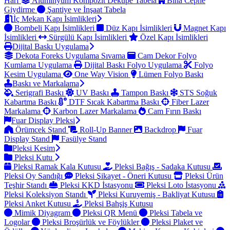
Harf
Alüminyum Kompozit Dekupe Tabela
Bina Cephe
Giydirme
Şantiye ve İnşaat Tabela
İç Mekan Kapı İsimlikleri
Bombeli Kapı İsimlikleri
Düz Kapı İsimlikleri
Magnet Kapı
İsimlikleri
Sürgülü Kapı İsimlikleri
Özel Kapı İsimlikleri
Dijital Baskı Uygulama
Dekota Foreks Uygulama Sıvama
Cam Dekor Folyo
Kumlama Uygulama
Dijital Baskı Folyo Uygulama
Folyo
Kesim Uygulama
One Way Vision
Lümen Folyo Baskı
Baskı ve Markalama
Serigrafi Baskı
UV Baskı
Tampon Baskı
STS Soğuk
Kabartma Baskı
DTF Sıcak Kabartma Baskı
Fiber Lazer
Markalama
Karbon Lazer Markalama
Cam Fırın Baskı
Fuar Display Pleksi
Örümcek Stand
Roll-Up Banner
Backdrop
Fuar
Display Stand
Fasülye Stand
Pleksi Kesim
Pleksi Kutu
Pleksi Ramak Kala Kutusu
Pleksi Bağış - Sadaka Kutusu
Pleksi Oy Sandığı
Pleksi Şikayet - Öneri Kutusu
Pleksi Ürün
Teşhir Standı
Pleksi KKD İstasyonu
Pleksi Loto İstasyonu
Pleksi Koleksiyon Standı
Pleksi Kuruyemiş - Bakliyat Kutusu
Pleksi Anket Kutusu
Pleksi Bahşiş Kutusu
Mimik Diyagram
Pleksi QR Menü
Pleksi Tabela ve
Logolar
Pleksi Broşürlük ve Föylükler
Pleksi Plaket ve