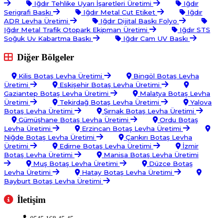
Iğdır Tehlike Uyarı İşaretleri Üretimi
Iğdır
Serigrafi Baskı
Iğdır Metal Cut Etiket
Iğdır
ADR Levha Üretimi
Iğdır Dijital Baskı Folyo
Iğdır Metal Trafik Otopark Ekipman Üretimi
Iğdır STS
Soğuk Uv Kabartma Baskı
Iğdır Cam UV Baskı
Diğer Bölgeler
Kilis Botaş Levha Üretimi
Bingöl Botaş Levha
Üretimi
Eskişehir Botaş Levha Üretimi
Gaziantep Botaş Levha Üretimi
Malatya Botaş Levha
Üretimi
Tekirdağ Botaş Levha Üretimi
Yalova
Botaş Levha Üretimi
Şırnak Botaş Levha Üretimi
Gümüşhane Botaş Levha Üretimi
Ordu Botaş
Levha Üretimi
Erzincan Botaş Levha Üretimi
Niğde Botaş Levha Üretimi
Çankırı Botaş Levha
Üretimi
Edirne Botaş Levha Üretimi
İzmir
Botaş Levha Üretimi
Manisa Botaş Levha Üretimi
Muş Botaş Levha Üretimi
Düzce Botaş
Levha Üretimi
Hatay Botaş Levha Üretimi
Bayburt Botaş Levha Üretimi
İletişim