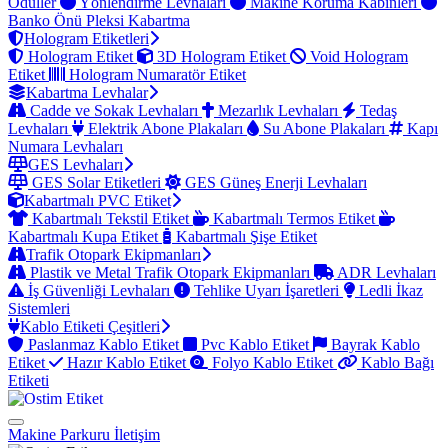
Ödüller
Yönlendirme Levhaları
Makine Koruma Kabinleri
Banko Önü Pleksi Kabartma
Hologram Etiketleri
Hologram Etiket
3D Hologram Etiket
Void Hologram
Etiket
Hologram Numaratör Etiket
Kabartma Levhalar
Cadde ve Sokak Levhaları
Mezarlık Levhaları
Tedaş
Levhaları
Elektrik Abone Plakaları
Su Abone Plakaları
Kapı
Numara Levhaları
GES Levhaları
GES Solar Etiketleri
GES Güneş Enerji Levhaları
Kabartmalı PVC Etiket
Kabartmalı Tekstil Etiket
Kabartmalı Termos Etiket
Kabartmalı Kupa Etiket
Kabartmalı Şişe Etiket
Trafik Otopark Ekipmanları
Plastik ve Metal Trafik Otopark Ekipmanları
ADR Levhaları
İş Güvenliği Levhaları
Tehlike Uyarı İşaretleri
Ledli İkaz
Sistemleri
Kablo Etiketi Çeşitleri
Paslanmaz Kablo Etiket
Pvc Kablo Etiket
Bayrak Kablo
Etiket
Hazır Kablo Etiket
Folyo Kablo Etiket
Kablo Bağı
Etiketi
Makine Parkuru
İletişim