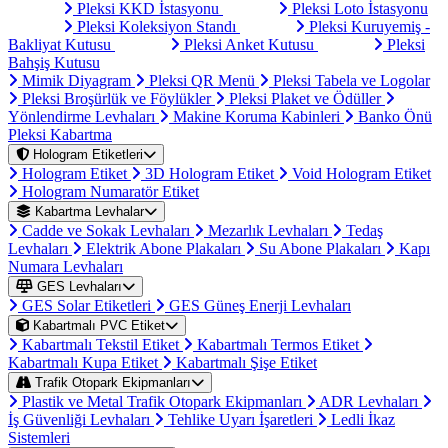
Pleksi KKD İstasyonu
Pleksi Loto İstasyonu
Pleksi Koleksiyon Standı
Pleksi Kuruyemiş -
Bakliyat Kutusu
Pleksi Anket Kutusu
Pleksi
Bahşiş Kutusu
Mimik Diyagram
Pleksi QR Menü
Pleksi Tabela ve Logolar
Pleksi Broşürlük ve Föylükler
Pleksi Plaket ve Ödüller
Yönlendirme Levhaları
Makine Koruma Kabinleri
Banko Önü
Pleksi Kabartma
Hologram Etiketleri
Hologram Etiket
3D Hologram Etiket
Void Hologram Etiket
Hologram Numaratör Etiket
Kabartma Levhalar
Cadde ve Sokak Levhaları
Mezarlık Levhaları
Tedaş
Levhaları
Elektrik Abone Plakaları
Su Abone Plakaları
Kapı
Numara Levhaları
GES Levhaları
GES Solar Etiketleri
GES Güneş Enerji Levhaları
Kabartmalı PVC Etiket
Kabartmalı Tekstil Etiket
Kabartmalı Termos Etiket
Kabartmalı Kupa Etiket
Kabartmalı Şişe Etiket
Trafik Otopark Ekipmanları
Plastik ve Metal Trafik Otopark Ekipmanları
ADR Levhaları
İş Güvenliği Levhaları
Tehlike Uyarı İşaretleri
Ledli İkaz
Sistemleri