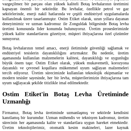
vazgeçilmez bir parçası olan yüksek kaliteli Botaş levhalarının üretimini
kapsayan önemli bir sektördür. Bu levhalar, özellikle petrol ve gaz
sektörlerinde, enerji nakil hatlarında ve çeşitli endüstriyel uygulamalarda
kullanılmak üzere tasarlanmıştır. Ostim Etiket olarak, uzun yıllara dayanan
deneyimimiz ve uzman kadromuz ile Zonguldak bölgesinde Botaş levha
üretimi konusunda lider konumda bulunuyoruz. Üretim proseslerimizde
yüksek kalite standartlarını gözetiyor, müşteri ihtiyaçlarına özel çözümler
sunuyoruz.
Botaş levhalarının temel amacı, enerji iletiminde güvenliği sağlamak ve
endüstriyel tesislerin dayanıklılığını artırmaktır. Bu nedenle, üretim
aşamasında kullanılan malzemelerin kalitesi, dayanıklılığı ve uygunluğu
büyük önem taşır. Ostim Etiket olarak, yüksek mukavemetli, korozyona
dayanıklı ve çevresel koşullara mükemmel uyum sağlayan malzemeleri
tercih ediyoruz. Üretim sürecimizde kullanılan teknolojik ekipmanlar ve
modern tesisler sayesinde, her bir levha, müşterilerimizin ihtiyaçlarına tam
uyum sağlayacak şekilde titizlikle imal edilmektedir.
Ostim Etiket'in Botaş Levha Üretiminde
Uzmanlığı
Firmamız, Botaş levha üretiminde uzmanlaşmış ve sektörde kendisini
kanıtlamış bir kurumdur. Uzman mühendis ve teknisyen kadromuz, üretim
sürecinin her aşamasında kalite ve standartlara uygun hareket etmektedir.
Üretim teknolojilerimiz, otomatik kesim makineleri, lazer kaynak