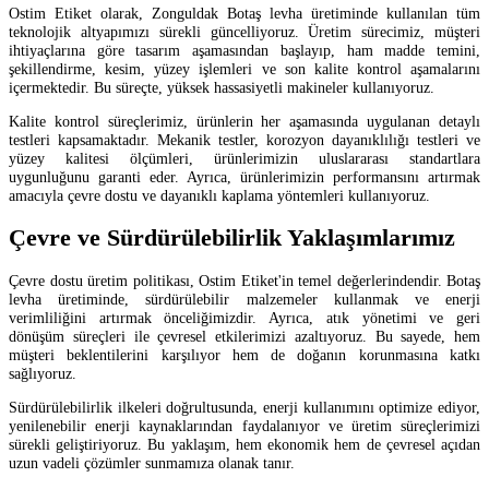
Ostim Etiket olarak, Zonguldak Botaş levha üretiminde kullanılan tüm
teknolojik altyapımızı sürekli güncelliyoruz. Üretim sürecimiz, müşteri
ihtiyaçlarına göre tasarım aşamasından başlayıp, ham madde temini,
şekillendirme, kesim, yüzey işlemleri ve son kalite kontrol aşamalarını
içermektedir. Bu süreçte, yüksek hassasiyetli makineler kullanıyoruz.
Kalite kontrol süreçlerimiz, ürünlerin her aşamasında uygulanan detaylı
testleri kapsamaktadır. Mekanik testler, korozyon dayanıklılığı testleri ve
yüzey kalitesi ölçümleri, ürünlerimizin uluslararası standartlara
uygunluğunu garanti eder. Ayrıca, ürünlerimizin performansını artırmak
amacıyla çevre dostu ve dayanıklı kaplama yöntemleri kullanıyoruz.
Çevre ve Sürdürülebilirlik Yaklaşımlarımız
Çevre dostu üretim politikası, Ostim Etiket'in temel değerlerindendir. Botaş
levha üretiminde, sürdürülebilir malzemeler kullanmak ve enerji
verimliliğini artırmak önceliğimizdir. Ayrıca, atık yönetimi ve geri
dönüşüm süreçleri ile çevresel etkilerimizi azaltıyoruz. Bu sayede, hem
müşteri beklentilerini karşılıyor hem de doğanın korunmasına katkı
sağlıyoruz.
Sürdürülebilirlik ilkeleri doğrultusunda, enerji kullanımını optimize ediyor,
yenilenebilir enerji kaynaklarından faydalanıyor ve üretim süreçlerimizi
sürekli geliştiriyoruz. Bu yaklaşım, hem ekonomik hem de çevresel açıdan
uzun vadeli çözümler sunmamıza olanak tanır.