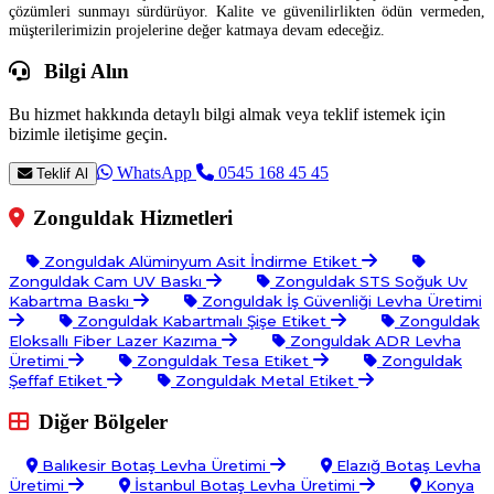
çözümleri sunmayı sürdürüyor. Kalite ve güvenilirlikten ödün vermeden,
müşterilerimizin projelerine değer katmaya devam edeceğiz.
Bilgi Alın
Bu hizmet hakkında detaylı bilgi almak veya teklif istemek için
bizimle iletişime geçin.
WhatsApp
0545 168 45 45
Teklif Al
Zonguldak Hizmetleri
Zonguldak Alüminyum Asit İndirme Etiket
Zonguldak Cam UV Baskı
Zonguldak STS Soğuk Uv
Kabartma Baskı
Zonguldak İş Güvenliği Levha Üretimi
Zonguldak Kabartmalı Şişe Etiket
Zonguldak
Eloksallı Fiber Lazer Kazıma
Zonguldak ADR Levha
Üretimi
Zonguldak Tesa Etiket
Zonguldak
Şeffaf Etiket
Zonguldak Metal Etiket
Diğer Bölgeler
Balıkesir Botaş Levha Üretimi
Elazığ Botaş Levha
Üretimi
İstanbul Botaş Levha Üretimi
Konya