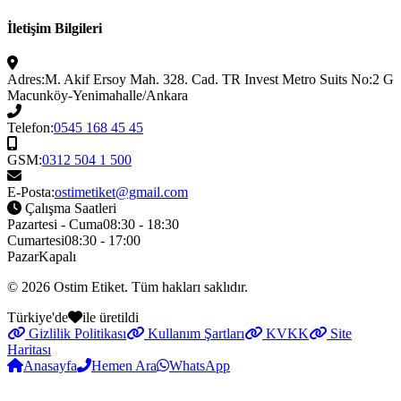
İletişim Bilgileri
Adres:
M. Akif Ersoy Mah. 328. Cad. TR Invest Metro Suits No:2 G
Macunköy-Yenimahalle/Ankara
Telefon:
0545 168 45 45
GSM:
0312 504 1 500
E-Posta:
ostimetiket@gmail.com
Çalışma Saatleri
Pazartesi - Cuma
08:30 - 18:30
Cumartesi
08:30 - 17:00
Pazar
Kapalı
© 2026
Ostim Etiket
. Tüm hakları saklıdır.
Türkiye'de
ile üretildi
Gizlilik Politikası
Kullanım Şartları
KVKK
Site
Haritası
Anasayfa
Hemen Ara
WhatsApp