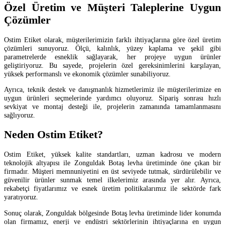
Özel Üretim ve Müşteri Taleplerine Uygun
Çözümler
Ostim Etiket olarak, müşterilerimizin farklı ihtiyaçlarına göre özel üretim
çözümleri sunuyoruz. Ölçü, kalınlık, yüzey kaplama ve şekil gibi
parametrelerde esneklik sağlayarak, her projeye uygun ürünler
geliştiriyoruz. Bu sayede, projelerin özel gereksinimlerini karşılayan,
yüksek performanslı ve ekonomik çözümler sunabiliyoruz.
Ayrıca, teknik destek ve danışmanlık hizmetlerimiz ile müşterilerimize en
uygun ürünleri seçmelerinde yardımcı oluyoruz. Sipariş sonrası hızlı
sevkiyat ve montaj desteği ile, projelerin zamanında tamamlanmasını
sağlıyoruz.
Neden Ostim Etiket?
Ostim Etiket, yüksek kalite standartları, uzman kadrosu ve modern
teknolojik altyapısı ile Zonguldak Botaş levha üretiminde öne çıkan bir
firmadır. Müşteri memnuniyetini en üst seviyede tutmak, sürdürülebilir ve
güvenilir ürünler sunmak temel ilkelerimiz arasında yer alır. Ayrıca,
rekabetçi fiyatlarımız ve esnek üretim politikalarımız ile sektörde fark
yaratıyoruz.
Sonuç olarak, Zonguldak bölgesinde Botaş levha üretiminde lider konumda
olan firmamız, enerji ve endüstri sektörlerinin ihtiyaçlarına en uygun