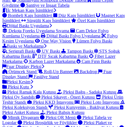
Harf
Alüminyum Kompozit Dekupe Tabela
Bina Cephe
Giydirme
Şantiye ve İnşaat Tabela
İç Mekan Kapı İsimlikleri
Bombeli Kapı İsimlikleri
Düz Kapı İsimlikleri
Magnet Kapı
İsimlikleri
Sürgülü Kapı İsimlikleri
Özel Kapı İsimlikleri
Dijital Baskı Uygulama
Dekota Foreks Uygulama Sıvama
Cam Dekor Folyo
Kumlama Uygulama
Dijital Baskı Folyo Uygulama
Folyo
Kesim Uygulama
One Way Vision
Lümen Folyo Baskı
Baskı ve Markalama
Serigrafi Baskı
UV Baskı
Tampon Baskı
STS Soğuk
Kabartma Baskı
DTF Sıcak Kabartma Baskı
Fiber Lazer
Markalama
Karbon Lazer Markalama
Cam Fırın Baskı
Fuar Display Pleksi
Örümcek Stand
Roll-Up Banner
Backdrop
Fuar
Display Stand
Fasülye Stand
Pleksi Kesim
Pleksi Kutu
Pleksi Ramak Kala Kutusu
Pleksi Bağış - Sadaka Kutusu
Pleksi Oy Sandığı
Pleksi Şikayet - Öneri Kutusu
Pleksi Ürün
Teşhir Standı
Pleksi KKD İstasyonu
Pleksi Loto İstasyonu
Pleksi Koleksiyon Standı
Pleksi Kuruyemiş - Bakliyat Kutusu
Pleksi Anket Kutusu
Pleksi Bahşiş Kutusu
Mimik Diyagram
Pleksi QR Menü
Pleksi Tabela ve
Logolar
Pleksi Broşürlük ve Föylükler
Pleksi Plaket ve