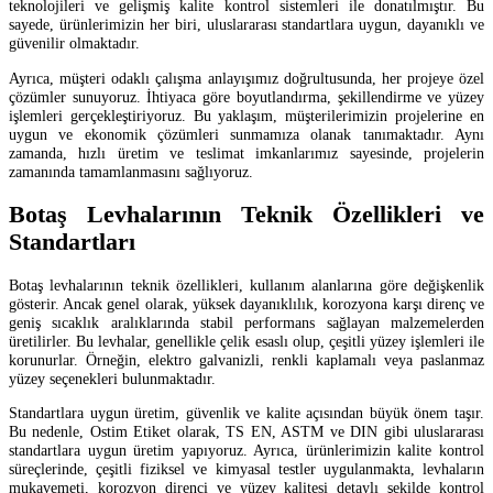
teknolojileri ve gelişmiş kalite kontrol sistemleri ile donatılmıştır. Bu
sayede, ürünlerimizin her biri, uluslararası standartlara uygun, dayanıklı ve
güvenilir olmaktadır.
Ayrıca, müşteri odaklı çalışma anlayışımız doğrultusunda, her projeye özel
çözümler sunuyoruz. İhtiyaca göre boyutlandırma, şekillendirme ve yüzey
işlemleri gerçekleştiriyoruz. Bu yaklaşım, müşterilerimizin projelerine en
uygun ve ekonomik çözümleri sunmamıza olanak tanımaktadır. Aynı
zamanda, hızlı üretim ve teslimat imkanlarımız sayesinde, projelerin
zamanında tamamlanmasını sağlıyoruz.
Botaş Levhalarının Teknik Özellikleri ve
Standartları
Botaş levhalarının teknik özellikleri, kullanım alanlarına göre değişkenlik
gösterir. Ancak genel olarak, yüksek dayanıklılık, korozyona karşı direnç ve
geniş sıcaklık aralıklarında stabil performans sağlayan malzemelerden
üretilirler. Bu levhalar, genellikle çelik esaslı olup, çeşitli yüzey işlemleri ile
korunurlar. Örneğin, elektro galvanizli, renkli kaplamalı veya paslanmaz
yüzey seçenekleri bulunmaktadır.
Standartlara uygun üretim, güvenlik ve kalite açısından büyük önem taşır.
Bu nedenle, Ostim Etiket olarak, TS EN, ASTM ve DIN gibi uluslararası
standartlara uygun üretim yapıyoruz. Ayrıca, ürünlerimizin kalite kontrol
süreçlerinde, çeşitli fiziksel ve kimyasal testler uygulanmakta, levhaların
mukavemeti, korozyon direnci ve yüzey kalitesi detaylı şekilde kontrol