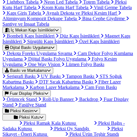
Lightbox Tabela
Neon Led Tabela
Totem Tabela
Pleksi
Kutu Harf Tabela
Krom Kutu Harf Tabela
Vinil Germe Tabela
Kapı Giriş Tabela
Aynalı Dekota ve Pleksi Kesim Harf
Alüminyum Kompozit Dekupe Tabela
Bina Cephe Giydirme
Şantiye ve İnşaat Tabela
İç Mekan Kapı İsimlikleri
Bombeli Kapı İsimlikleri
Düz Kapı İsimlikleri
Magnet Kapı
İsimlikleri
Sürgülü Kapı İsimlikleri
Özel Kapı İsimlikleri
Dijital Baskı Uygulama
Dekota Foreks Uygulama Sıvama
Cam Dekor Folyo Kumlama
Uygulama
Dijital Baskı Folyo Uygulama
Folyo Kesim
Uygulama
One Way Vision
Lümen Folyo Baskı
Baskı ve Markalama
Serigrafi Baskı
UV Baskı
Tampon Baskı
STS Soğuk
Kabartma Baskı
DTF Sıcak Kabartma Baskı
Fiber Lazer
Markalama
Karbon Lazer Markalama
Cam Fırın Baskı
Fuar Display Pleksi
Örümcek Stand
Roll-Up Banner
Backdrop
Fuar Display
Stand
Fasülye Stand
Pleksi Kesim
Pleksi Kutu
Pleksi Ramak Kala Kutusu
Pleksi Bağış -
Sadaka Kutusu
Pleksi Oy Sandığı
Pleksi
Şikayet - Öneri Kutusu
Pleksi Ürün Teşhir Standı