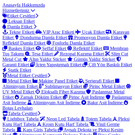
Anasayfa
Hakkımızda
Hizmetlerimiz
Etiket Çeşitleri
Leksan Etiket
Damla Etiket
Tekne Etiketi
VIP Araç Etiketi
Uçak Etiket
Karavan
Etiket
Dondurma Damla Etiket
Promosyon Damla Etiket
Reflektif Damla Etiket
Fosforlu Damla Etiket
Baskes Etiket
Şeffaf Etiket
Reflektif Etiket
Membran
Tuş Takımı
Tesa Etiket
Rezopal Kazıma Etiket
Slim Cut
Metal Cut
Altın Yaldız Sticker
Gümüş Yaldız Sticker
Garanti Etiket
İçten Yapıştırmalı Etiket
Çift Yön Baskılı Etiket
Statik Etiket
Metal Etiket Çeşitleri
Metal Etiket
Makine Panel Etiket
Serigrafi Etiket
Alüminyum Etiket
Sublimasyon Etiket
Pirinç Metal Etiket
UV Metal Etiket
Eloksallı Fiber Kazıma
Paslanmaz Metal
Etiket
Zamak Döküm Etiket
Pirinç Asit İndirme
Paslanmaz
Asit İndirme
Alüminyum Asit İndirme
Bakır Asit İndirme
Botaş Levhaları
Tabela Çeşitleri
Lightbox Tabela
Neon Led Tabela
Totem Tabela
Pleksi
Kutu Harf Tabela
Krom Kutu Harf Tabela
Vinil Germe
Tabela
Kapı Giriş Tabela
Aynalı Dekota ve Pleksi Kesim