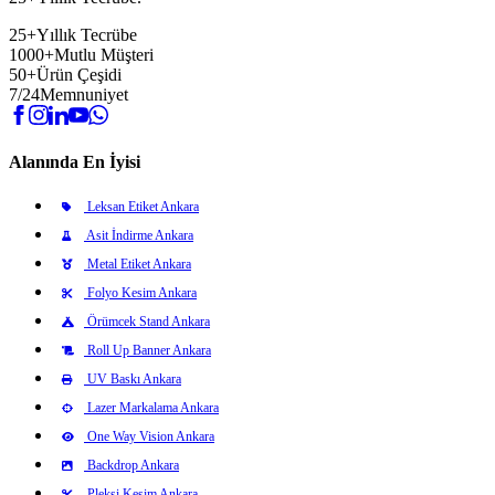
25+
Yıllık Tecrübe
1000+
Mutlu Müşteri
50+
Ürün Çeşidi
7/24
Memnuniyet
Alanında En İyisi
Leksan Etiket Ankara
Asit İndirme Ankara
Metal Etiket Ankara
Folyo Kesim Ankara
Örümcek Stand Ankara
Roll Up Banner Ankara
UV Baskı Ankara
Lazer Markalama Ankara
One Way Vision Ankara
Backdrop Ankara
Pleksi Kesim Ankara