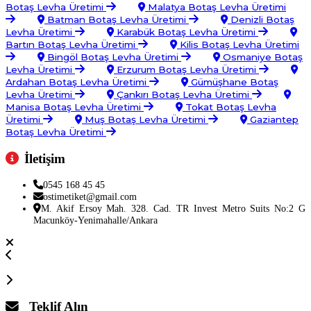
Botaş Levha Üretimi
Malatya Botaş Levha Üretimi
Batman Botaş Levha Üretimi
Denizli Botaş
Levha Üretimi
Karabük Botaş Levha Üretimi
Bartın Botaş Levha Üretimi
Kilis Botaş Levha Üretimi
Bingöl Botaş Levha Üretimi
Osmaniye Botaş
Levha Üretimi
Erzurum Botaş Levha Üretimi
Ardahan Botaş Levha Üretimi
Gümüşhane Botaş
Levha Üretimi
Çankırı Botaş Levha Üretimi
Manisa Botaş Levha Üretimi
Tokat Botaş Levha
Üretimi
Muş Botaş Levha Üretimi
Gaziantep
Botaş Levha Üretimi
İletişim
0545 168 45 45
ostimetiket@gmail.com
M. Akif Ersoy Mah. 328. Cad. TR Invest Metro Suits No:2 G
Macunköy-Yenimahalle/Ankara
Teklif Alın