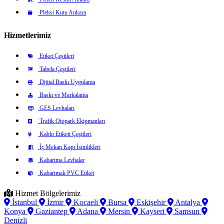
Pleksi Kutu Ankara
Hizmetlerimiz
Etiket Çeşitleri
Tabela Çeşitleri
Dijital Baskı Uygulama
Baskı ve Markalama
GES Levhaları
Trafik Otopark Ekipmanları
Kablo Etiketi Çeşitleri
İç Mekan Kapı İsimlikleri
Kabartma Levhalar
Kabartmalı PVC Etiket
Hizmet Bölgelerimiz
İstanbul
İzmir
Kocaeli
Bursa
Eskişehir
Antalya
Konya
Gaziantep
Adana
Mersin
Kayseri
Samsun
Denizli