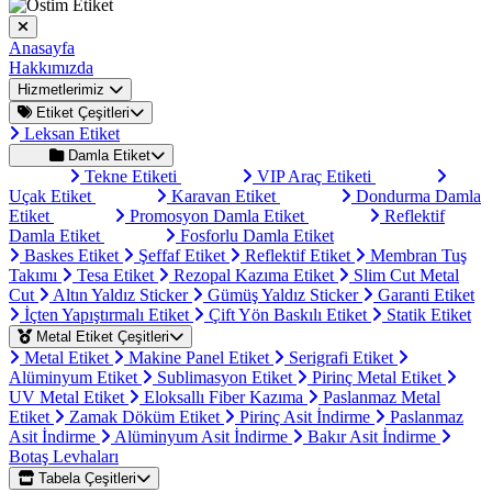
Anasayfa
Hakkımızda
Hizmetlerimiz
Etiket Çeşitleri
Leksan Etiket
Damla Etiket
Tekne Etiketi
VIP Araç Etiketi
Uçak Etiket
Karavan Etiket
Dondurma Damla
Etiket
Promosyon Damla Etiket
Reflektif
Damla Etiket
Fosforlu Damla Etiket
Baskes Etiket
Şeffaf Etiket
Reflektif Etiket
Membran Tuş
Takımı
Tesa Etiket
Rezopal Kazıma Etiket
Slim Cut Metal
Cut
Altın Yaldız Sticker
Gümüş Yaldız Sticker
Garanti Etiket
İçten Yapıştırmalı Etiket
Çift Yön Baskılı Etiket
Statik Etiket
Metal Etiket Çeşitleri
Metal Etiket
Makine Panel Etiket
Serigrafi Etiket
Alüminyum Etiket
Sublimasyon Etiket
Pirinç Metal Etiket
UV Metal Etiket
Eloksallı Fiber Kazıma
Paslanmaz Metal
Etiket
Zamak Döküm Etiket
Pirinç Asit İndirme
Paslanmaz
Asit İndirme
Alüminyum Asit İndirme
Bakır Asit İndirme
Botaş Levhaları
Tabela Çeşitleri