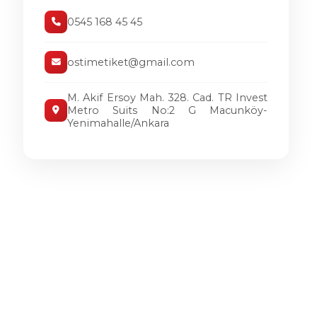
0545 168 45 45
ostimetiket@gmail.com
M. Akif Ersoy Mah. 328. Cad. TR Invest
Metro Suits No:2 G Macunköy-
Yenimahalle/Ankara