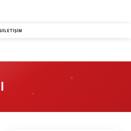
RU
İLETIŞIM
I