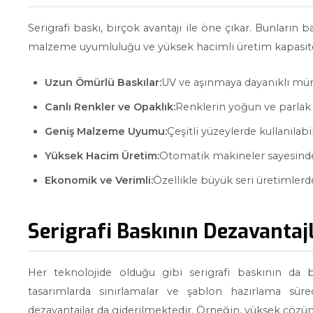
Serigrafi baskı, birçok avantajı ile öne çıkar. Bunların b
malzeme uyumluluğu ve yüksek hacimli üretim kapasites
Uzun Ömürlü Baskılar:
UV ve aşınmaya dayanıklı mür
Canlı Renkler ve Opaklık:
Renklerin yoğun ve parlak ol
Geniş Malzeme Uyumu:
Çeşitli yüzeylerde kullanılabi
Yüksek Hacim Üretim:
Otomatik makineler sayesinde
Ekonomik ve Verimli:
Özellikle büyük seri üretimlerde
Serigrafi Baskının Dezavantaj
Her teknolojide olduğu gibi serigrafi baskının da b
tasarımlarda sınırlamalar ve şablon hazırlama süreci
dezavantajlar da giderilmektedir. Örneğin, yüksek çözün