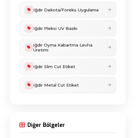
Iğdır Dekota/Foreks Uygulama
Iğdır Pleksi UV Baskı
Iğdır Oyma Kabartma Levha
Üretimi
Iğdır Slim Cut Etiket
Iğdır Metal Cut Etiket
Diğer Bölgeler