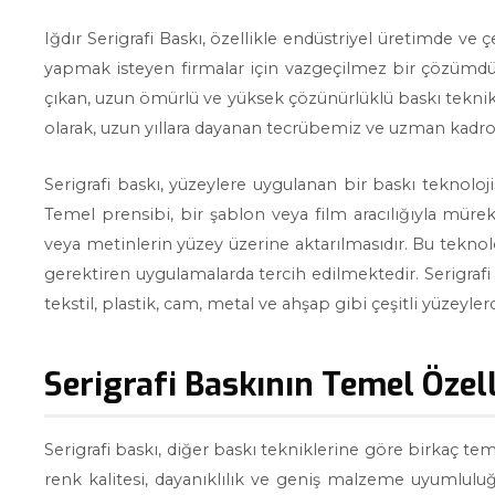
Iğdır Serigrafi Baskı, özellikle endüstriyel üretimde ve 
yapmak isteyen firmalar için vazgeçilmez bir çözümdür.
çıkan, uzun ömürlü ve yüksek çözünürlüklü baskı teknikl
olarak, uzun yıllara dayanan tecrübemiz ve uzman kadrom
Serigrafi baskı, yüzeylere uygulanan bir baskı teknolojis
Temel prensibi, bir şablon veya film aracılığıyla mürek
veya metinlerin yüzey üzerine aktarılmasıdır. Bu teknolo
gerektiren uygulamalarda tercih edilmektedir. Serigrafi
tekstil, plastik, cam, metal ve ahşap gibi çeşitli yüzeyl
Serigrafi Baskının Temel Özell
Serigrafi baskı, diğer baskı tekniklerine göre birkaç teme
renk kalitesi, dayanıklılık ve geniş malzeme uyumluluğ