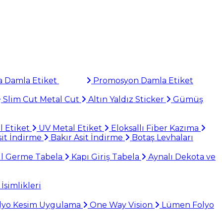
 Damla Etiket
Promosyon Damla Etiket
Slim Cut Metal Cut
Altın Yaldız Sticker
Gümüş
l Etiket
UV Metal Etiket
Eloksallı Fiber Kazıma
it İndirme
Bakır Asit İndirme
Botaş Levhaları
il Germe Tabela
Kapı Giriş Tabela
Aynalı Dekota ve
İsimlikleri
lyo Kesim Uygulama
One Way Vision
Lümen Folyo