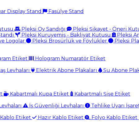
ar Display Stand
Fasülye Stand
Kutusu
Pleksi Oy Sandığı
Pleksi Şikayet - Öneri Ku
Standı
Pleksi Kuruyemiş - Bakliyat Kutusu
Pleksi A
ve Logolar
Pleksi Broşürlük ve Föylükler
Pleksi Pl
gram Etiket
Hologram Numaratör Etiket
aş Levhaları
Elektrik Abone Plakaları
Su Abone Plak
et
Kabartmalı Kupa Etiket
Kabartmalı Şişe Etiket
evhaları
İş Güvenliği Levhaları
Tehlike Uyarı İşare
Kablo Etiket
Hazır Kablo Etiket
Folyo Kablo Etiket