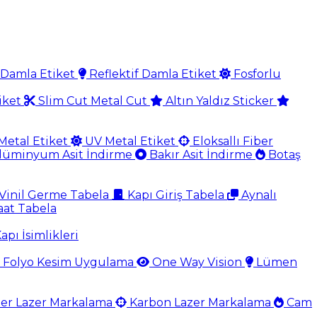
Damla Etiket
Reflektif Damla Etiket
Fosforlu
iket
Slim Cut Metal Cut
Altın Yaldız Sticker
Metal Etiket
UV Metal Etiket
Eloksallı Fiber
lüminyum Asit İndirme
Bakır Asit İndirme
Botaş
Vinil Germe Tabela
Kapı Giriş Tabela
Aynalı
aat Tabela
apı İsimlikleri
Folyo Kesim Uygulama
One Way Vision
Lümen
er Lazer Markalama
Karbon Lazer Markalama
Cam