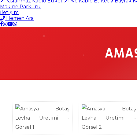
Paslanmaz Kablo Etiket
Pvc Kablo Etiket
Bayrak K
Makine Parkuru
İletişim
Hemen Ara
AMAS