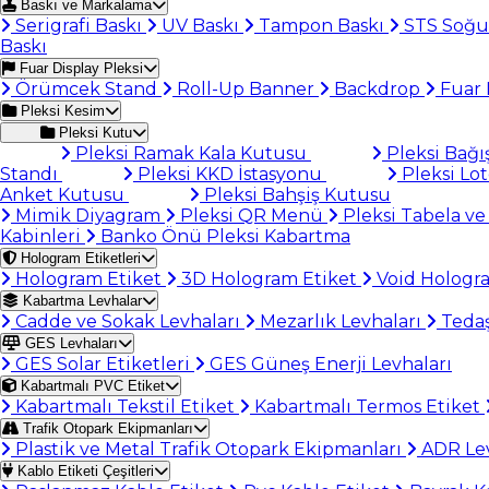
Baskı ve Markalama
Serigrafi Baskı
UV Baskı
Tampon Baskı
STS Soğu
Baskı
Fuar Display Pleksi
Örümcek Stand
Roll-Up Banner
Backdrop
Fuar 
Pleksi Kesim
Pleksi Kutu
Pleksi Ramak Kala Kutusu
Pleksi Bağı
Standı
Pleksi KKD İstasyonu
Pleksi Lo
Anket Kutusu
Pleksi Bahşiş Kutusu
Mimik Diyagram
Pleksi QR Menü
Pleksi Tabela ve
Kabinleri
Banko Önü Pleksi Kabartma
Hologram Etiketleri
Hologram Etiket
3D Hologram Etiket
Void Hologr
Kabartma Levhalar
Cadde ve Sokak Levhaları
Mezarlık Levhaları
Tedaş
GES Levhaları
GES Solar Etiketleri
GES Güneş Enerji Levhaları
Kabartmalı PVC Etiket
Kabartmalı Tekstil Etiket
Kabartmalı Termos Etiket
Trafik Otopark Ekipmanları
Plastik ve Metal Trafik Otopark Ekipmanları
ADR Lev
Kablo Etiketi Çeşitleri