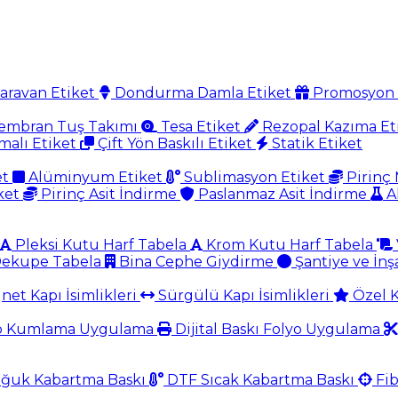
aravan Etiket
Dondurma Damla Etiket
Promosyon 
mbran Tuş Takımı
Tesa Etiket
Rezopal Kazıma Et
malı Etiket
Çift Yön Baskılı Etiket
Statik Etiket
et
Alüminyum Etiket
Sublimasyon Etiket
Pirinç 
ket
Pirinç Asit İndirme
Paslanmaz Asit İndirme
A
Pleksi Kutu Harf Tabela
Krom Kutu Harf Tabela
ekupe Tabela
Bina Cephe Giydirme
Şantiye ve İnş
et Kapı İsimlikleri
Sürgülü Kapı İsimlikleri
Özel K
o Kumlama Uygulama
Dijital Baskı Folyo Uygulama
ğuk Kabartma Baskı
DTF Sıcak Kabartma Baskı
Fib