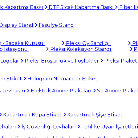
k Kabartma Baskı
DTF Sıcak Kabartma Baskı
Fiber L
Display Stand
Fasülye Stand
ş - Sadaka Kutusu
Pleksi Oy Sandığı
Pl
to İstasyonu
Pleksi Koleksiyon Standı
Pl
 Logolar
Pleksi Broşürlük ve Föylükler
Pleksi Plaket
am Etiket
Hologram Numaratör Etiket
 Levhaları
Elektrik Abone Plakaları
Su Abone Plakal
Kabartmalı Kupa Etiket
Kabartmalı Şişe Etiket
haları
İş Güvenliği Levhaları
Tehlike Uyarı İşaretler