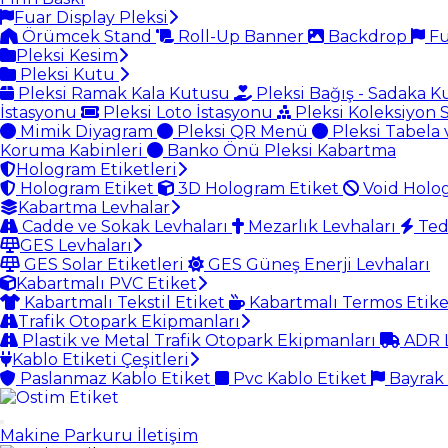
Fuar Display Pleksi
Örümcek Stand
Roll-Up Banner
Backdrop
Fu
Pleksi Kesim
Pleksi Kutu
Pleksi Ramak Kala Kutusu
Pleksi Bağış - Sadaka 
İstasyonu
Pleksi Loto İstasyonu
Pleksi Koleksiyon 
Mimik Diyagram
Pleksi QR Menü
Pleksi Tabela 
Koruma Kabinleri
Banko Önü Pleksi Kabartma
Hologram Etiketleri
Hologram Etiket
3D Hologram Etiket
Void Holo
Kabartma Levhalar
Cadde ve Sokak Levhaları
Mezarlık Levhaları
Ted
GES Levhaları
GES Solar Etiketleri
GES Güneş Enerji Levhaları
Kabartmalı PVC Etiket
Kabartmalı Tekstil Etiket
Kabartmalı Termos Etik
Trafik Otopark Ekipmanları
Plastik ve Metal Trafik Otopark Ekipmanları
ADR L
Kablo Etiketi Çeşitleri
Paslanmaz Kablo Etiket
Pvc Kablo Etiket
Bayrak 
Makine Parkuru
İletişim