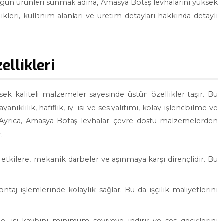
uygun ürünleri sunmak adına, Amasya Botaş levhalarını yüksek
ikleri, kullanım alanları ve üretim detayları hakkında detaylı
ellikleri
sek kaliteli malzemeler sayesinde üstün özellikler taşır. Bu
nıklılık, hafiflik, iyi ısı ve ses yalıtımı, kolay işlenebilme ve
. Ayrıca, Amasya Botaş levhalar, çevre dostu malzemelerden
.
etkilere, mekanik darbeler ve aşınmaya karşı dirençlidir. Bu
aj işlemlerinde kolaylık sağlar. Bu da işçilik maliyetlerini
le, ısı kaybını minimum seviyeye indirir ve ses geçişlerini