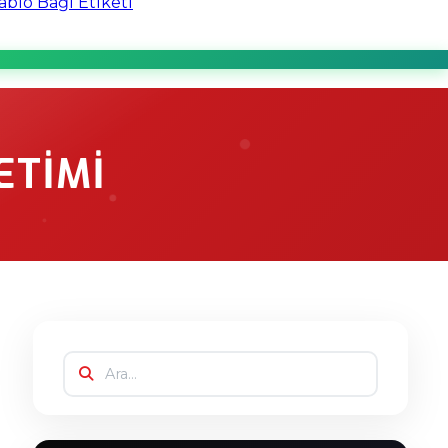
blo Bağı Etiketi
ETIMI