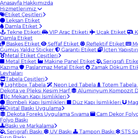
Anasayfa
Hakkımızda
Hizmetlerimiz
Etiket Çeşitleri
Leksan Etiket
Damla Etiket
Tekne Etiketi
VIP Araç Etiketi
Uçak Etiket
K
Damla Etiket
Baskes Etiket
Şeffaf Etiket
Reflektif Etiket
Me
Gümüş Yaldız Sticker
Garanti Etiket
İçten Yapıştır
Metal Etiket Çeşitleri
Metal Etiket
Makine Panel Etiket
Serigrafi Etik
Kazıma
Paslanmaz Metal Etiket
Zamak Döküm Eti
Levhaları
Tabela Çeşitleri
Lightbox Tabela
Neon Led Tabela
Totem Tabela
Dekota ve Pleksi Kesim Harf
Alüminyum Kompozit D
İç Mekan Kapı İsimlikleri
Bombeli Kapı İsimlikleri
Düz Kapı İsimlikleri
Magn
Dijital Baskı Uygulama
Dekota Foreks Uygulama Sıvama
Cam Dekor Foly
Folyo Baskı
Baskı ve Markalama
Serigrafi Baskı
UV Baskı
Tampon Baskı
STS So
Fırın Baskı