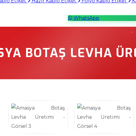
ablo Etiket
Hazır Kablo Etiket
Folyo Kablo Etiket
Ka
WhatsApp
YA BOTAŞ LEVHA ÜR