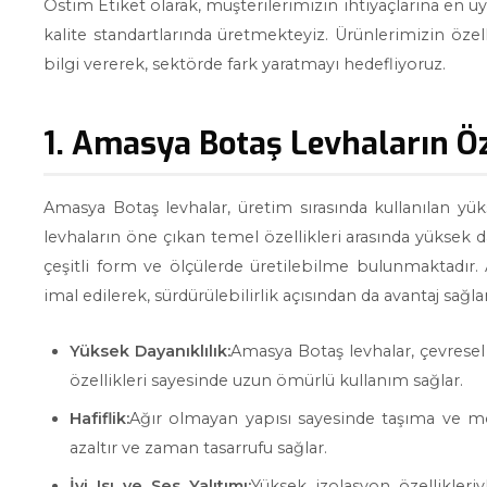
Ostim Etiket olarak, müşterilerimizin ihtiyaçlarına en 
kalite standartlarında üretmekteyiz. Ürünlerimizin özell
bilgi vererek, sektörde fark yaratmayı hedefliyoruz.
1. Amasya Botaş Levhaların Öz
Amasya Botaş levhalar, üretim sırasında kullanılan yük
levhaların öne çıkan temel özellikleri arasında yüksek daya
çeşitli form ve ölçülerde üretilebilme bulunmaktadır
imal edilerek, sürdürülebilirlik açısından da avantaj sağlar
Yüksek Dayanıklılık:
Amasya Botaş levhalar, çevresel 
özellikleri sayesinde uzun ömürlü kullanım sağlar.
Hafiflik:
Ağır olmayan yapısı sayesinde taşıma ve mont
azaltır ve zaman tasarrufu sağlar.
İyi Isı ve Ses Yalıtımı:
Yüksek izolasyon özellikleriy