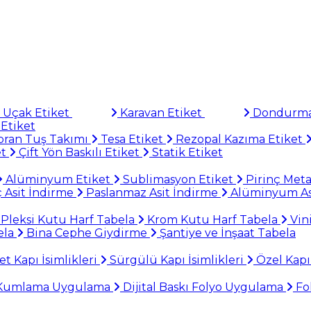
Uçak Etiket
Karavan Etiket
Dondurma
Etiket
ran Tuş Takımı
Tesa Etiket
Rezopal Kazıma Etiket
et
Çift Yön Baskılı Etiket
Statik Etiket
Alüminyum Etiket
Sublimasyon Etiket
Pirinç Meta
 Asit İndirme
Paslanmaz Asit İndirme
Alüminyum As
Pleksi Kutu Harf Tabela
Krom Kutu Harf Tabela
Vin
ela
Bina Cephe Giydirme
Şantiye ve İnşaat Tabela
 Kapı İsimlikleri
Sürgülü Kapı İsimlikleri
Özel Kapı 
 Kumlama Uygulama
Dijital Baskı Folyo Uygulama
Fo