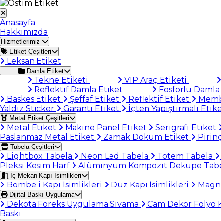
Anasayfa
Hakkımızda
Hizmetlerimiz
Etiket Çeşitleri
Leksan Etiket
Damla Etiket
Tekne Etiketi
VIP Araç Etiketi
Reflektif Damla Etiket
Fosforlu Damla 
Baskes Etiket
Şeffaf Etiket
Reflektif Etiket
Memb
Yaldız Sticker
Garanti Etiket
İçten Yapıştırmalı Etik
Metal Etiket Çeşitleri
Metal Etiket
Makine Panel Etiket
Serigrafi Etiket
Paslanmaz Metal Etiket
Zamak Döküm Etiket
Pirinç
Tabela Çeşitleri
Lightbox Tabela
Neon Led Tabela
Totem Tabela
Pleksi Kesim Harf
Alüminyum Kompozit Dekupe Tab
İç Mekan Kapı İsimlikleri
Bombeli Kapı İsimlikleri
Düz Kapı İsimlikleri
Magnet
Dijital Baskı Uygulama
Dekota Foreks Uygulama Sıvama
Cam Dekor Folyo
Baskı