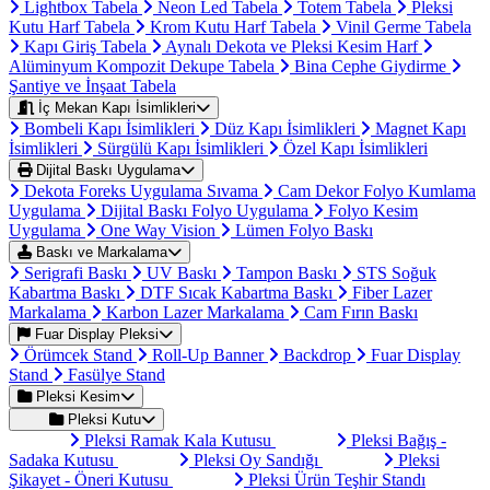
Lightbox Tabela
Neon Led Tabela
Totem Tabela
Pleksi
Kutu Harf Tabela
Krom Kutu Harf Tabela
Vinil Germe Tabela
Kapı Giriş Tabela
Aynalı Dekota ve Pleksi Kesim Harf
Alüminyum Kompozit Dekupe Tabela
Bina Cephe Giydirme
Şantiye ve İnşaat Tabela
İç Mekan Kapı İsimlikleri
Bombeli Kapı İsimlikleri
Düz Kapı İsimlikleri
Magnet Kapı
İsimlikleri
Sürgülü Kapı İsimlikleri
Özel Kapı İsimlikleri
Dijital Baskı Uygulama
Dekota Foreks Uygulama Sıvama
Cam Dekor Folyo Kumlama
Uygulama
Dijital Baskı Folyo Uygulama
Folyo Kesim
Uygulama
One Way Vision
Lümen Folyo Baskı
Baskı ve Markalama
Serigrafi Baskı
UV Baskı
Tampon Baskı
STS Soğuk
Kabartma Baskı
DTF Sıcak Kabartma Baskı
Fiber Lazer
Markalama
Karbon Lazer Markalama
Cam Fırın Baskı
Fuar Display Pleksi
Örümcek Stand
Roll-Up Banner
Backdrop
Fuar Display
Stand
Fasülye Stand
Pleksi Kesim
Pleksi Kutu
Pleksi Ramak Kala Kutusu
Pleksi Bağış -
Sadaka Kutusu
Pleksi Oy Sandığı
Pleksi
Şikayet - Öneri Kutusu
Pleksi Ürün Teşhir Standı