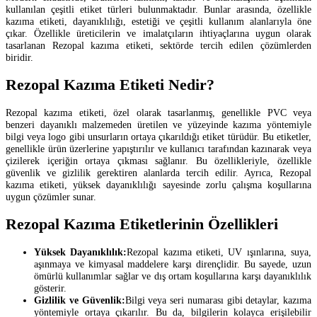
kullanılan çeşitli etiket türleri bulunmaktadır. Bunlar arasında, özellikle
kazıma etiketi, dayanıklılığı, estetiği ve çeşitli kullanım alanlarıyla öne
çıkar. Özellikle üreticilerin ve imalatçıların ihtiyaçlarına uygun olarak
tasarlanan Rezopal kazıma etiketi, sektörde tercih edilen çözümlerden
biridir.
Rezopal Kazıma Etiketi Nedir?
Rezopal kazıma etiketi, özel olarak tasarlanmış, genellikle PVC veya
benzeri dayanıklı malzemeden üretilen ve yüzeyinde kazıma yöntemiyle
bilgi veya logo gibi unsurların ortaya çıkarıldığı etiket türüdür. Bu etiketler,
genellikle ürün üzerlerine yapıştırılır ve kullanıcı tarafından kazınarak veya
çizilerek içeriğin ortaya çıkması sağlanır. Bu özellikleriyle, özellikle
güvenlik ve gizlilik gerektiren alanlarda tercih edilir. Ayrıca, Rezopal
kazıma etiketi, yüksek dayanıklılığı sayesinde zorlu çalışma koşullarına
uygun çözümler sunar.
Rezopal Kazıma Etiketlerinin Özellikleri
Yüksek Dayanıklılık:
Rezopal kazıma etiketi, UV ışınlarına, suya,
aşınmaya ve kimyasal maddelere karşı dirençlidir. Bu sayede, uzun
ömürlü kullanımlar sağlar ve dış ortam koşullarına karşı dayanıklılık
gösterir.
Gizlilik ve Güvenlik:
Bilgi veya seri numarası gibi detaylar, kazıma
yöntemiyle ortaya çıkarılır. Bu da, bilgilerin kolayca erişilebilir