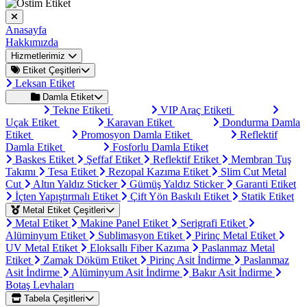
Anasayfa
Hakkımızda
Hizmetlerimiz
Etiket Çeşitleri
Leksan Etiket
Damla Etiket
Tekne Etiketi
VIP Araç Etiketi
Uçak Etiket
Karavan Etiket
Dondurma Damla
Etiket
Promosyon Damla Etiket
Reflektif
Damla Etiket
Fosforlu Damla Etiket
Baskes Etiket
Şeffaf Etiket
Reflektif Etiket
Membran Tuş
Takımı
Tesa Etiket
Rezopal Kazıma Etiket
Slim Cut Metal
Cut
Altın Yaldız Sticker
Gümüş Yaldız Sticker
Garanti Etiket
İçten Yapıştırmalı Etiket
Çift Yön Baskılı Etiket
Statik Etiket
Metal Etiket Çeşitleri
Metal Etiket
Makine Panel Etiket
Serigrafi Etiket
Alüminyum Etiket
Sublimasyon Etiket
Pirinç Metal Etiket
UV Metal Etiket
Eloksallı Fiber Kazıma
Paslanmaz Metal
Etiket
Zamak Döküm Etiket
Pirinç Asit İndirme
Paslanmaz
Asit İndirme
Alüminyum Asit İndirme
Bakır Asit İndirme
Botaş Levhaları
Tabela Çeşitleri