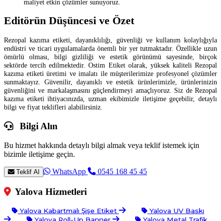
maliyet etkin çözümler sunuyoruz.
Editörün Düşüncesi ve Özet
Rezopal kazıma etiketi, dayanıklılığı, güvenliği ve kullanım kolaylığıyla
endüstri ve ticari uygulamalarda önemli bir yer tutmaktadır. Özellikle uzun
ömürlü olması, bilgi gizliliği ve estetik görünümü sayesinde, birçok
sektörde tercih edilmektedir. Ostim Etiket olarak, yüksek kaliteli Rezopal
kazıma etiketi üretimi ve imalatı ile müşterilerimize profesyonel çözümler
sunmaktayız. Güvenilir, dayanıklı ve estetik ürünlerimizle, ürünlerinizin
güvenliğini ve markalaşmasını güçlendirmeyi amaçlıyoruz. Siz de Rezopal
kazıma etiketi ihtiyacınızda, uzman ekibimizle iletişime geçebilir, detaylı
bilgi ve fiyat teklifleri alabilirsiniz.
Bilgi Alın
Bu hizmet hakkında detaylı bilgi almak veya teklif istemek için
bizimle iletişime geçin.
WhatsApp
0545 168 45 45
Teklif Al
Yalova Hizmetleri
Yalova Kabartmalı Şişe Etiket
Yalova UV Baskı
Yalova Roll-Up Banner
Yalova Metal Trafik