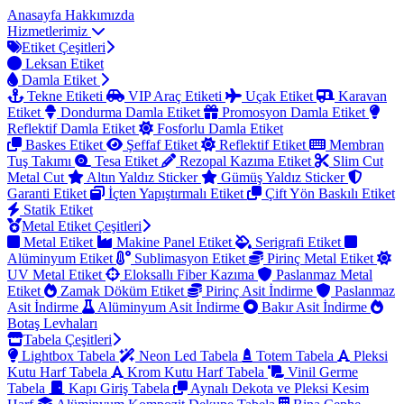
Anasayfa
Hakkımızda
Hizmetlerimiz
Etiket Çeşitleri
Leksan Etiket
Damla Etiket
Tekne Etiketi
VIP Araç Etiketi
Uçak Etiket
Karavan
Etiket
Dondurma Damla Etiket
Promosyon Damla Etiket
Reflektif Damla Etiket
Fosforlu Damla Etiket
Baskes Etiket
Şeffaf Etiket
Reflektif Etiket
Membran
Tuş Takımı
Tesa Etiket
Rezopal Kazıma Etiket
Slim Cut
Metal Cut
Altın Yaldız Sticker
Gümüş Yaldız Sticker
Garanti Etiket
İçten Yapıştırmalı Etiket
Çift Yön Baskılı Etiket
Statik Etiket
Metal Etiket Çeşitleri
Metal Etiket
Makine Panel Etiket
Serigrafi Etiket
Alüminyum Etiket
Sublimasyon Etiket
Pirinç Metal Etiket
UV Metal Etiket
Eloksallı Fiber Kazıma
Paslanmaz Metal
Etiket
Zamak Döküm Etiket
Pirinç Asit İndirme
Paslanmaz
Asit İndirme
Alüminyum Asit İndirme
Bakır Asit İndirme
Botaş Levhaları
Tabela Çeşitleri
Lightbox Tabela
Neon Led Tabela
Totem Tabela
Pleksi
Kutu Harf Tabela
Krom Kutu Harf Tabela
Vinil Germe
Tabela
Kapı Giriş Tabela
Aynalı Dekota ve Pleksi Kesim