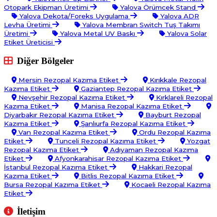
Otopark Ekipman Üretimi
Yalova Örümcek Stand
Yalova Dekota/Foreks Uygulama
Yalova ADR
Levha Üretimi
Yalova Membran Switch Tuş Takımı
Üretimi
Yalova Metal UV Baskı
Yalova Solar
Etiket Üreticisi
Diğer Bölgeler
Mersin Rezopal Kazıma Etiket
Kırıkkale Rezopal
Kazıma Etiket
Gaziantep Rezopal Kazıma Etiket
Nevşehir Rezopal Kazıma Etiket
Kırklareli Rezopal
Kazıma Etiket
Manisa Rezopal Kazıma Etiket
Diyarbakır Rezopal Kazıma Etiket
Bayburt Rezopal
Kazıma Etiket
Şanlıurfa Rezopal Kazıma Etiket
Van Rezopal Kazıma Etiket
Ordu Rezopal Kazıma
Etiket
Tunceli Rezopal Kazıma Etiket
Yozgat
Rezopal Kazıma Etiket
Adıyaman Rezopal Kazıma
Etiket
Afyonkarahisar Rezopal Kazıma Etiket
İstanbul Rezopal Kazıma Etiket
Hakkari Rezopal
Kazıma Etiket
Bitlis Rezopal Kazıma Etiket
Bursa Rezopal Kazıma Etiket
Kocaeli Rezopal Kazıma
Etiket
İletişim