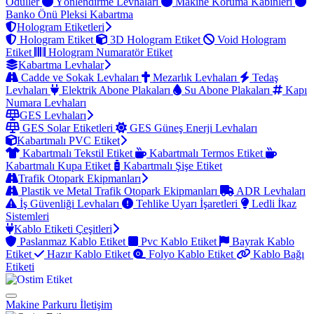
Ödüller
Yönlendirme Levhaları
Makine Koruma Kabinleri
Banko Önü Pleksi Kabartma
Hologram Etiketleri
Hologram Etiket
3D Hologram Etiket
Void Hologram
Etiket
Hologram Numaratör Etiket
Kabartma Levhalar
Cadde ve Sokak Levhaları
Mezarlık Levhaları
Tedaş
Levhaları
Elektrik Abone Plakaları
Su Abone Plakaları
Kapı
Numara Levhaları
GES Levhaları
GES Solar Etiketleri
GES Güneş Enerji Levhaları
Kabartmalı PVC Etiket
Kabartmalı Tekstil Etiket
Kabartmalı Termos Etiket
Kabartmalı Kupa Etiket
Kabartmalı Şişe Etiket
Trafik Otopark Ekipmanları
Plastik ve Metal Trafik Otopark Ekipmanları
ADR Levhaları
İş Güvenliği Levhaları
Tehlike Uyarı İşaretleri
Ledli İkaz
Sistemleri
Kablo Etiketi Çeşitleri
Paslanmaz Kablo Etiket
Pvc Kablo Etiket
Bayrak Kablo
Etiket
Hazır Kablo Etiket
Folyo Kablo Etiket
Kablo Bağı
Etiketi
Makine Parkuru
İletişim