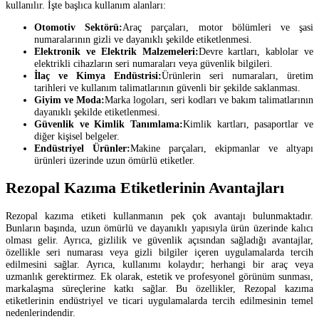
kullanılır. İşte başlıca kullanım alanları:
Otomotiv Sektörü:
Araç parçaları, motor bölümleri ve şasi
numaralarının gizli ve dayanıklı şekilde etiketlenmesi.
Elektronik ve Elektrik Malzemeleri:
Devre kartları, kablolar ve
elektrikli cihazların seri numaraları veya güvenlik bilgileri.
İlaç ve Kimya Endüstrisi:
Ürünlerin seri numaraları, üretim
tarihleri ve kullanım talimatlarının güvenli bir şekilde saklanması.
Giyim ve Moda:
Marka logoları, seri kodları ve bakım talimatlarının
dayanıklı şekilde etiketlenmesi.
Güvenlik ve Kimlik Tanımlama:
Kimlik kartları, pasaportlar ve
diğer kişisel belgeler.
Endüstriyel Ürünler:
Makine parçaları, ekipmanlar ve altyapı
ürünleri üzerinde uzun ömürlü etiketler.
Rezopal Kazıma Etiketlerinin Avantajları
Rezopal kazıma etiketi kullanmanın pek çok avantajı bulunmaktadır.
Bunların başında, uzun ömürlü ve dayanıklı yapısıyla ürün üzerinde kalıcı
olması gelir. Ayrıca, gizlilik ve güvenlik açısından sağladığı avantajlar,
özellikle seri numarası veya gizli bilgiler içeren uygulamalarda tercih
edilmesini sağlar. Ayrıca, kullanımı kolaydır; herhangi bir araç veya
uzmanlık gerektirmez. Ek olarak, estetik ve profesyonel görünüm sunması,
markalaşma süreçlerine katkı sağlar. Bu özellikler, Rezopal kazıma
etiketlerinin endüstriyel ve ticari uygulamalarda tercih edilmesinin temel
nedenlerindendir.