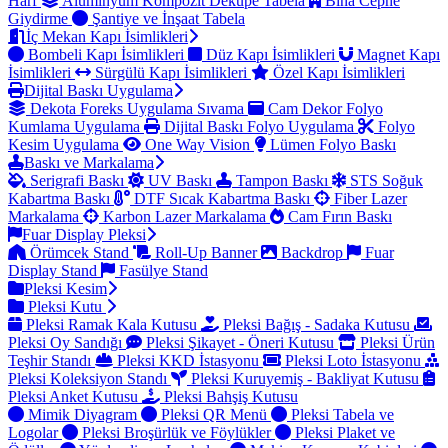
Harf
Alüminyum Kompozit Dekupe Tabela
Bina Cephe
Giydirme
Şantiye ve İnşaat Tabela
İç Mekan Kapı İsimlikleri
Bombeli Kapı İsimlikleri
Düz Kapı İsimlikleri
Magnet Kapı
İsimlikleri
Sürgülü Kapı İsimlikleri
Özel Kapı İsimlikleri
Dijital Baskı Uygulama
Dekota Foreks Uygulama Sıvama
Cam Dekor Folyo
Kumlama Uygulama
Dijital Baskı Folyo Uygulama
Folyo
Kesim Uygulama
One Way Vision
Lümen Folyo Baskı
Baskı ve Markalama
Serigrafi Baskı
UV Baskı
Tampon Baskı
STS Soğuk
Kabartma Baskı
DTF Sıcak Kabartma Baskı
Fiber Lazer
Markalama
Karbon Lazer Markalama
Cam Fırın Baskı
Fuar Display Pleksi
Örümcek Stand
Roll-Up Banner
Backdrop
Fuar
Display Stand
Fasülye Stand
Pleksi Kesim
Pleksi Kutu
Pleksi Ramak Kala Kutusu
Pleksi Bağış - Sadaka Kutusu
Pleksi Oy Sandığı
Pleksi Şikayet - Öneri Kutusu
Pleksi Ürün
Teşhir Standı
Pleksi KKD İstasyonu
Pleksi Loto İstasyonu
Pleksi Koleksiyon Standı
Pleksi Kuruyemiş - Bakliyat Kutusu
Pleksi Anket Kutusu
Pleksi Bahşiş Kutusu
Mimik Diyagram
Pleksi QR Menü
Pleksi Tabela ve
Logolar
Pleksi Broşürlük ve Föylükler
Pleksi Plaket ve