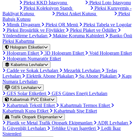
Pleksi KKD İstasyonu
Pleksi Loto İstasyonu
Pleksi Koleksiyon Standı
Pleksi Kuruyemiş -
Bakliyat Kutusu
Pleksi Anket Kutusu
Pleksi
Bahşiş Kutusu
Mimik Diyagram
Pleksi QR Menü
Pleksi Tabela ve Logolar
Pleksi Broşürlük ve Föylükler
Pleksi Plaket ve Ödüller
Yönlendirme Levhaları
Makine Koruma Kabinleri
Banko Önü
Pleksi Kabartma
Hologram Etiketleri
Hologram Etiket
3D Hologram Etiket
Void Hologram Etiket
Hologram Numaratör Etiket
Kabartma Levhalar
Cadde ve Sokak Levhaları
Mezarlık Levhaları
Tedaş
Levhaları
Elektrik Abone Plakaları
Su Abone Plakaları
Kapı
Numara Levhaları
GES Levhaları
GES Solar Etiketleri
GES Güneş Enerji Levhaları
Kabartmalı PVC Etiket
Kabartmalı Tekstil Etiket
Kabartmalı Termos Etiket
Kabartmalı Kupa Etiket
Kabartmalı Şişe Etiket
Trafik Otopark Ekipmanları
Plastik ve Metal Trafik Otopark Ekipmanları
ADR Levhaları
İş Güvenliği Levhaları
Tehlike Uyarı İşaretleri
Ledli İkaz
Sistemleri