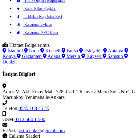
Trafik Otopark Ekipmanları
Kablo Etiketi Çeşitleri
İç Mekan Kapı İsimlikleri
Kabartma Levhalar
Kabartmalı PVC Etiket
Hizmet Bölgelerimiz
İstanbul
İzmir
Kocaeli
Bursa
Eskişehir
Antalya
Konya
Gaziantep
Adana
Mersin
Kayseri
Samsun
Denizli
İletişim Bilgileri
Adres:
M. Akif Ersoy Mah. 328. Cad. TR Invest Metro Suits No:2 G
Macunköy-Yenimahalle/Ankara
Telefon:
0545 168 45 45
GSM:
0312 504 1 500
E-Posta:
ostimetiket@gmail.com
Çalışma Saatleri