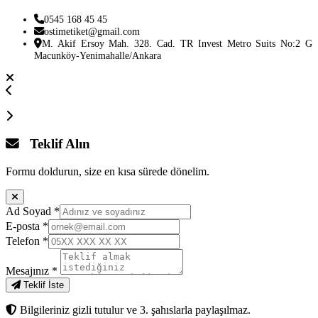
0545 168 45 45
ostimetiket@gmail.com
M. Akif Ersoy Mah. 328. Cad. TR Invest Metro Suits No:2 G
Macunköy-Yenimahalle/Ankara
Teklif Alın
Formu doldurun, size en kısa sürede dönelim.
Ad Soyad
*
E-posta
*
Telefon
*
Mesajınız
*
Teklif İste
Bilgileriniz gizli tutulur ve 3. şahıslarla paylaşılmaz.