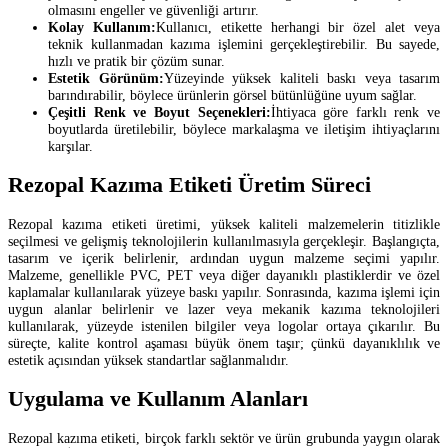
olmasını engeller ve güvenliği artırır.
Kolay Kullanım:
Kullanıcı, etikette herhangi bir özel alet veya
teknik kullanmadan kazıma işlemini gerçekleştirebilir. Bu sayede,
hızlı ve pratik bir çözüm sunar.
Estetik Görünüm:
Yüzeyinde yüksek kaliteli baskı veya tasarım
barındırabilir, böylece ürünlerin görsel bütünlüğüne uyum sağlar.
Çeşitli Renk ve Boyut Seçenekleri:
İhtiyaca göre farklı renk ve
boyutlarda üretilebilir, böylece markalaşma ve iletişim ihtiyaçlarını
karşılar.
Rezopal Kazıma Etiketi Üretim Süreci
Rezopal kazıma etiketi üretimi, yüksek kaliteli malzemelerin titizlikle
seçilmesi ve gelişmiş teknolojilerin kullanılmasıyla gerçekleşir. Başlangıçta,
tasarım ve içerik belirlenir, ardından uygun malzeme seçimi yapılır.
Malzeme, genellikle PVC, PET veya diğer dayanıklı plastiklerdir ve özel
kaplamalar kullanılarak yüzeye baskı yapılır. Sonrasında, kazıma işlemi için
uygun alanlar belirlenir ve lazer veya mekanik kazıma teknolojileri
kullanılarak, yüzeyde istenilen bilgiler veya logolar ortaya çıkarılır. Bu
süreçte, kalite kontrol aşaması büyük önem taşır; çünkü dayanıklılık ve
estetik açısından yüksek standartlar sağlanmalıdır.
Uygulama ve Kullanım Alanları
Rezopal kazıma etiketi, birçok farklı sektör ve ürün grubunda yaygın olarak