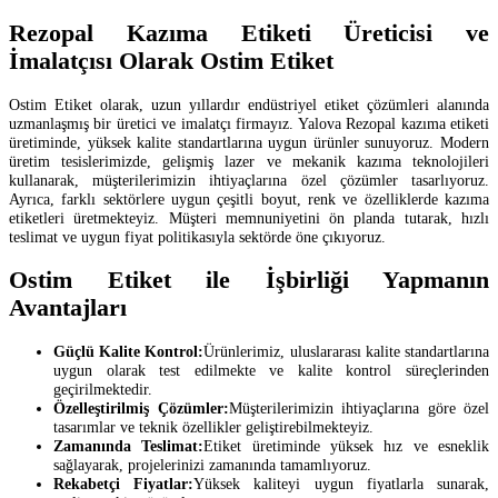
Rezopal Kazıma Etiketi Üreticisi ve
İmalatçısı Olarak Ostim Etiket
Ostim Etiket olarak, uzun yıllardır endüstriyel etiket çözümleri alanında
uzmanlaşmış bir üretici ve imalatçı firmayız. Yalova Rezopal kazıma etiketi
üretiminde, yüksek kalite standartlarına uygun ürünler sunuyoruz. Modern
üretim tesislerimizde, gelişmiş lazer ve mekanik kazıma teknolojileri
kullanarak, müşterilerimizin ihtiyaçlarına özel çözümler tasarlıyoruz.
Ayrıca, farklı sektörlere uygun çeşitli boyut, renk ve özelliklerde kazıma
etiketleri üretmekteyiz. Müşteri memnuniyetini ön planda tutarak, hızlı
teslimat ve uygun fiyat politikasıyla sektörde öne çıkıyoruz.
Ostim Etiket ile İşbirliği Yapmanın
Avantajları
Güçlü Kalite Kontrol:
Ürünlerimiz, uluslararası kalite standartlarına
uygun olarak test edilmekte ve kalite kontrol süreçlerinden
geçirilmektedir.
Özelleştirilmiş Çözümler:
Müşterilerimizin ihtiyaçlarına göre özel
tasarımlar ve teknik özellikler geliştirebilmekteyiz.
Zamanında Teslimat:
Etiket üretiminde yüksek hız ve esneklik
sağlayarak, projelerinizi zamanında tamamlıyoruz.
Rekabetçi Fiyatlar:
Yüksek kaliteyi uygun fiyatlarla sunarak,