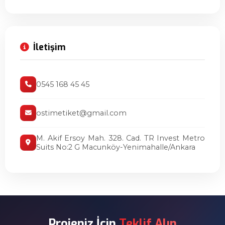
İletişim
0545 168 45 45
ostimetiket@gmail.com
M. Akif Ersoy Mah. 328. Cad. TR Invest Metro
Suits No:2 G Macunköy-Yenimahalle/Ankara
Projeniz İçin
Teklif Alın