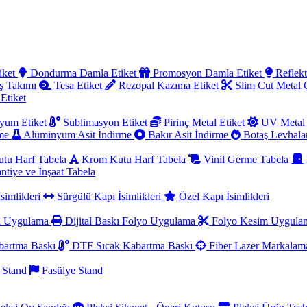
iket
Dondurma Damla Etiket
Promosyon Damla Etiket
Reflekt
ş Takımı
Tesa Etiket
Rezopal Kazıma Etiket
Slim Cut Metal
 Etiket
yum Etiket
Sublimasyon Etiket
Pirinç Metal Etiket
UV Metal 
rme
Alüminyum Asit İndirme
Bakır Asit İndirme
Botaş Levhala
utu Harf Tabela
Krom Kutu Harf Tabela
Vinil Germe Tabela
ntiye ve İnşaat Tabela
simlikleri
Sürgülü Kapı İsimlikleri
Özel Kapı İsimlikleri
a Uygulama
Dijital Baskı Folyo Uygulama
Folyo Kesim Uygul
artma Baskı
DTF Sıcak Kabartma Baskı
Fiber Lazer Markala
 Stand
Fasülye Stand