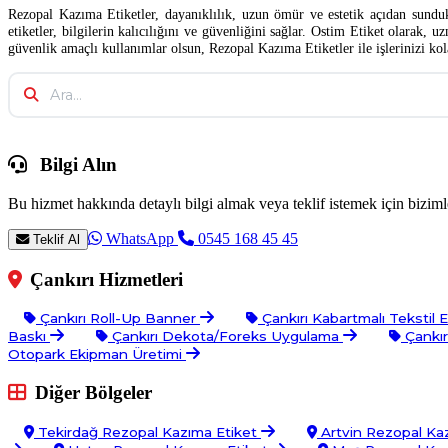
Rezopal Kazıma Etiketler, dayanıklılık, uzun ömür ve estetik açıdan sunduk
etiketler, bilgilerin kalıcılığını ve güvenliğini sağlar. Ostim Etiket olarak
güvenlik amaçlı kullanımlar olsun, Rezopal Kazıma Etiketler ile işlerinizi kol
Bilgi Alın
Bu hizmet hakkında detaylı bilgi almak veya teklif istemek için bizimle
WhatsApp
0545 168 45 45
Teklif Al
Çankırı Hizmetleri
Çankırı Roll-Up Banner
Çankırı Kabartmalı Tekstil 
Baskı
Çankırı Dekota/Foreks Uygulama
Çankır
Otopark Ekipman Üretimi
Diğer Bölgeler
Tekirdağ Rezopal Kazıma Etiket
Artvin Rezopal Ka