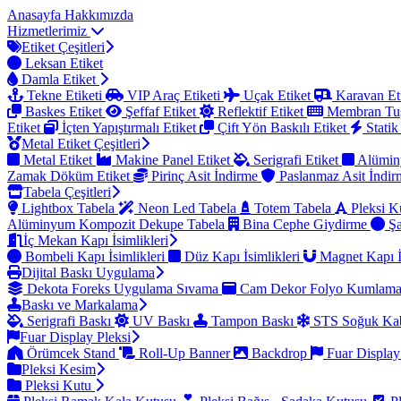
Anasayfa
Hakkımızda
Hizmetlerimiz
Etiket Çeşitleri
Leksan Etiket
Damla Etiket
Tekne Etiketi
VIP Araç Etiketi
Uçak Etiket
Karavan Et
Baskes Etiket
Şeffaf Etiket
Reflektif Etiket
Membran Tu
Etiket
İçten Yapıştırmalı Etiket
Çift Yön Baskılı Etiket
Statik
Metal Etiket Çeşitleri
Metal Etiket
Makine Panel Etiket
Serigrafi Etiket
Alümin
Zamak Döküm Etiket
Pirinç Asit İndirme
Paslanmaz Asit İndi
Tabela Çeşitleri
Lightbox Tabela
Neon Led Tabela
Totem Tabela
Pleksi K
Alüminyum Kompozit Dekupe Tabela
Bina Cephe Giydirme
Şa
İç Mekan Kapı İsimlikleri
Bombeli Kapı İsimlikleri
Düz Kapı İsimlikleri
Magnet Kapı İ
Dijital Baskı Uygulama
Dekota Foreks Uygulama Sıvama
Cam Dekor Folyo Kumlam
Baskı ve Markalama
Serigrafi Baskı
UV Baskı
Tampon Baskı
STS Soğuk Kab
Fuar Display Pleksi
Örümcek Stand
Roll-Up Banner
Backdrop
Fuar Display
Pleksi Kesim
Pleksi Kutu