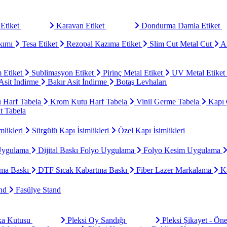
Etiket
Karavan Etiket
Dondurma Damla Etiket
kımı
Tesa Etiket
Rezopal Kazıma Etiket
Slim Cut Metal Cut
Al
 Etiket
Sublimasyon Etiket
Pirinç Metal Etiket
UV Metal Etiket
sit İndirme
Bakır Asit İndirme
Botaş Levhaları
u Harf Tabela
Krom Kutu Harf Tabela
Vinil Germe Tabela
Kapı 
t Tabela
mlikleri
Sürgülü Kapı İsimlikleri
Özel Kapı İsimlikleri
Uygulama
Dijital Baskı Folyo Uygulama
Folyo Kesim Uygulama
ma Baskı
DTF Sıcak Kabartma Baskı
Fiber Lazer Markalama
Ka
and
Fasülye Stand
aka Kutusu
Pleksi Oy Sandığı
Pleksi Şikayet - Ön