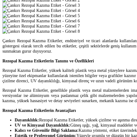
Çankırı Rezopal Kazıma Etiketler, endüstriyel ve ticari alanlarda kullanıla
göstergesi olarak tercih edilen bu etiketler, çeşitli sektörlerde geniş kullan
sunmaktan gurur duyuyoruz.
Rezopal Kazıma Etiketlerin Tanımı ve Özellikleri
Rezopal Kazıma Etiketler, yüksek kaliteli plastik veya metal yüzeylere kazıma
yüzeyine özel ekipmanlar kullanılarak istenilen bilgiler veya grafikler kazınır
çizilme direnci, UV dayanıklılığı, kimyasal direnç ve uzun vadeli görünüm ko
Rezopal Kazıma Etiketler, genellikle plastik veya metal malzemelerden imal e
versiyonlar ise alüminyum veya paslanmaz çelik gibi malzemelerden yapılır
kazıma, yüksek hassasiyet ve detay seviyeleri sunarken, mekanik kazıma ise 
Rezopal Kazıma Etiketlerin Avantajları
Dayanıklılık:
Rezopal Kazıma Etiketler, yüksek çizilme ve aşınma dir
UV ve Kimyasal Dayanıklılık:
Güneş ışığı, yağ, kimyasal maddeler v
Kalıcı ve Güvenilir Bilgi Saklama:
Kazıma yöntemi, etiket üzerindeki
Estetik ve Profesyonel Görünüm:
Yüzeyle uyumlu ve düzgün bir kazı