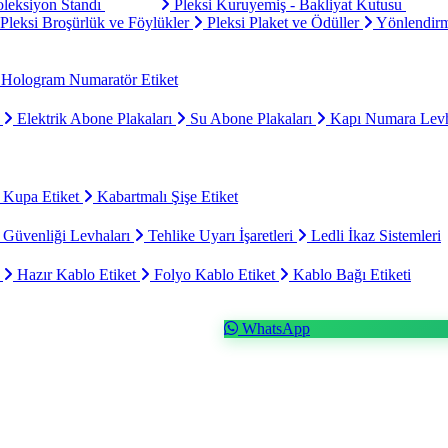
oleksiyon Standı
Pleksi Kuruyemiş - Bakliyat Kutusu
Pleksi Broşürlük ve Föylükler
Pleksi Plaket ve Ödüller
Yönlendirm
Hologram Numaratör Etiket
ı
Elektrik Abone Plakaları
Su Abone Plakaları
Kapı Numara Levh
 Kupa Etiket
Kabartmalı Şişe Etiket
 Güvenliği Levhaları
Tehlike Uyarı İşaretleri
Ledli İkaz Sistemleri
t
Hazır Kablo Etiket
Folyo Kablo Etiket
Kablo Bağı Etiketi
WhatsApp