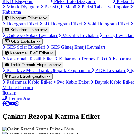
KKD İstasyonu
Pleksi Loto İstasyonu
Pleksi K
Mimik Diyagram
Pleksi QR Menü
Pleksi Tabela ve Logolar
Kabartma
Hologram Etiketleri
Hologram Etiket
3D Hologram Etiket
Void Hologram Etiket
Kabartma Levhalar
Cadde ve Sokak Levhaları
Mezarlık Levhaları
Tedaş Levhalar
GES Levhaları
GES Solar Etiketleri
GES Güneş Enerji Levhaları
Kabartmalı PVC Etiket
Kabartmalı Tekstil Etiket
Kabartmalı Termos Etiket
Kabartmalı
Trafik Otopark Ekipmanları
Plastik ve Metal Trafik Otopark Ekipmanları
ADR Levhaları
İş
Kablo Etiketi Çeşitleri
Paslanmaz Kablo Etiket
Pvc Kablo Etiket
Bayrak Kablo Etike
Makine Parkuru
İletişim
Hemen Ara
Çankırı Rezopal Kazıma Etiket