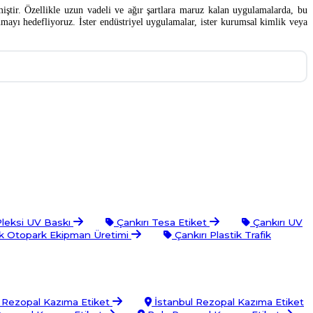
iştir. Özellikle uzun vadeli ve ağır şartlara maruz kalan uygulamalarda, bu
unmayı hedefliyoruz. İster endüstriyel uygulamalar, ister kurumsal kimlik veya
Pleksi UV Baskı
Çankırı Tesa Etiket
Çankırı UV
fik Otopark Ekipman Üretimi
Çankırı Plastik Trafik
 Rezopal Kazıma Etiket
İstanbul Rezopal Kazıma Etiket