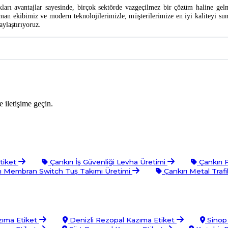
ları avantajlar sayesinde, birçok sektörde vazgeçilmez bir çözüm haline gelm
, uzman ekibimiz ve modern teknolojilerimizle, müşterilerimize en iyi kaliteyi s
aylaştırıyoruz.
 iletişime geçin.
Etiket
Çankırı İş Güvenliği Levha Üretimi
Çankırı 
ı Membran Switch Tuş Takımı Üretimi
Çankırı Metal Tra
zıma Etiket
Denizli Rezopal Kazıma Etiket
Sinop