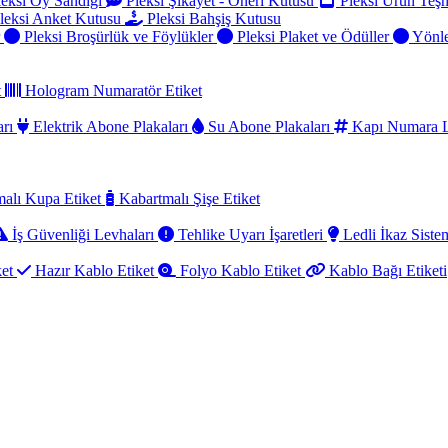
eksi Oy Sandığı
Pleksi Şikayet - Öneri Kutusu
Pleksi Ürün Teşh
leksi Anket Kutusu
Pleksi Bahşiş Kutusu
r
Pleksi Broşürlük ve Föylükler
Pleksi Plaket ve Ödüller
Yönle
t
Hologram Numaratör Etiket
arı
Elektrik Abone Plakaları
Su Abone Plakaları
Kapı Numara L
alı Kupa Etiket
Kabartmalı Şişe Etiket
İş Güvenliği Levhaları
Tehlike Uyarı İşaretleri
Ledli İkaz Sistem
ket
Hazır Kablo Etiket
Folyo Kablo Etiket
Kablo Bağı Etiketi