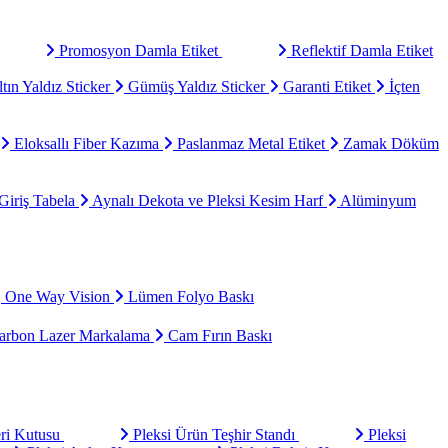
Promosyon Damla Etiket
Reflektif Damla Etiket
tın Yaldız Sticker
Gümüş Yaldız Sticker
Garanti Etiket
İçten
Eloksallı Fiber Kazıma
Paslanmaz Metal Etiket
Zamak Döküm
Giriş Tabela
Aynalı Dekota ve Pleksi Kesim Harf
Alüminyum
One Way Vision
Lümen Folyo Baskı
rbon Lazer Markalama
Cam Fırın Baskı
eri Kutusu
Pleksi Ürün Teşhir Standı
Pleksi