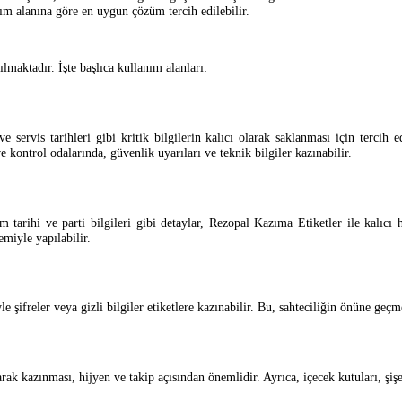
nım alanına göre en uygun çözüm tercih edilebilir.
maktadır. İşte başlıca kullanım alanları:
servis tarihleri gibi kritik bilgilerin kalıcı olarak saklanması için tercih ed
e kontrol odalarında, güvenlik uyarıları ve teknik bilgiler kazınabilir.
m tarihi ve parti bilgileri gibi detaylar, Rezopal Kazıma Etiketler ile kalıcı h
miyle yapılabilir.
şifreler veya gizli bilgiler etiketlere kazınabilir. Bu, sahteciliğin önüne geçme
rak kazınması, hijyen ve takip açısından önemlidir. Ayrıca, içecek kutuları, şişel