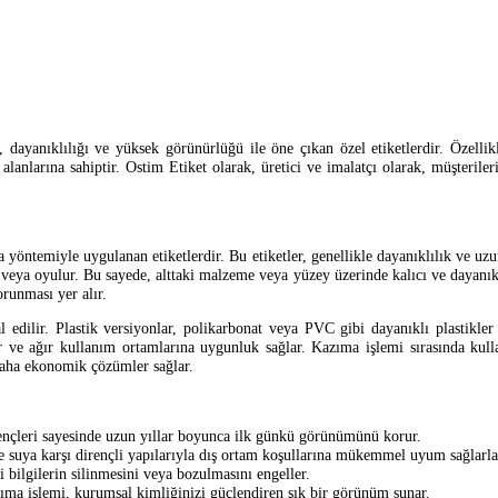
n, dayanıklılığı ve yüksek görünürlüğü ile öne çıkan özel etiketlerdir. Özelli
ım alanlarına sahiptir. Ostim Etiket olarak, üretici ve imalatçı olarak, müşteril
 yöntemiyle uygulanan etiketlerdir. Bu etiketler, genellikle dayanıklılık ve uzu
 veya oyulur. Bu sayede, alttaki malzeme veya yüzey üzerinde kalıcı ve dayanıklı 
runması yer alır.
dilir. Plastik versiyonlar, polikarbonat veya PVC gibi dayanıklı plastikler k
 ve ağır kullanım ortamlarına uygunluk sağlar. Kazıma işlemi sırasında kull
daha ekonomik çözümler sağlar.
ençleri sayesinde uzun yıllar boyunca ilk günkü görünümünü korur.
e suya karşı dirençli yapılarıyla dış ortam koşullarına mükemmel uyum sağlarla
 bilgilerin silinmesini veya bozulmasını engeller.
ma işlemi, kurumsal kimliğinizi güçlendiren şık bir görünüm sunar.