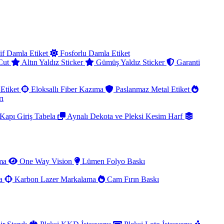
if Damla Etiket
Fosforlu Damla Etiket
 Cut
Altın Yaldız Sticker
Gümüş Yaldız Sticker
Garanti
Etiket
Eloksallı Fiber Kazıma
Paslanmaz Metal Etiket
rı
Kapı Giriş Tabela
Aynalı Dekota ve Pleksi Kesim Harf
ama
One Way Vision
Lümen Folyo Baskı
ma
Karbon Lazer Markalama
Cam Fırın Baskı