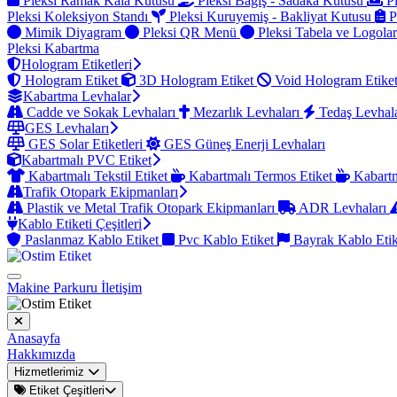
Pleksi Ramak Kala Kutusu
Pleksi Bağış - Sadaka Kutusu
Pl
Pleksi Koleksiyon Standı
Pleksi Kuruyemiş - Bakliyat Kutusu
P
Mimik Diyagram
Pleksi QR Menü
Pleksi Tabela ve Logola
Pleksi Kabartma
Hologram Etiketleri
Hologram Etiket
3D Hologram Etiket
Void Hologram Etike
Kabartma Levhalar
Cadde ve Sokak Levhaları
Mezarlık Levhaları
Tedaş Levhal
GES Levhaları
GES Solar Etiketleri
GES Güneş Enerji Levhaları
Kabartmalı PVC Etiket
Kabartmalı Tekstil Etiket
Kabartmalı Termos Etiket
Kabartm
Trafik Otopark Ekipmanları
Plastik ve Metal Trafik Otopark Ekipmanları
ADR Levhaları
Kablo Etiketi Çeşitleri
Paslanmaz Kablo Etiket
Pvc Kablo Etiket
Bayrak Kablo Eti
Makine Parkuru
İletişim
Anasayfa
Hakkımızda
Hizmetlerimiz
Etiket Çeşitleri