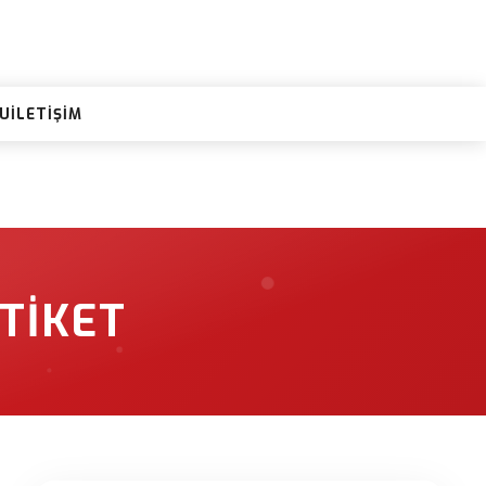
RU
İLETIŞIM
TIKET