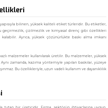
llikleri
ısıyla bilinen, yüksek kaliteli etiket türleridir. Bu etiketler,
Su geçirmezlik, çizilmezlik ve kimyasal direnç gibi özellikleri
kalabilir. Ayrıca, yüksek çözünürlükte baskı alma imkanı
bazlı malzemeler kullanılarak üretilir. Bu malzemeler, yüksek
ir. Aynı zamanda, kazıma yöntemiyle yapılan baskılar, yüzeye
ınmaz. Bu özellikleriyle, uzun vadeli kullanım ve dayanıklılık
i
a tutan bir üreticidir. Firma, sektörün ihtiyaçlarına uygun,