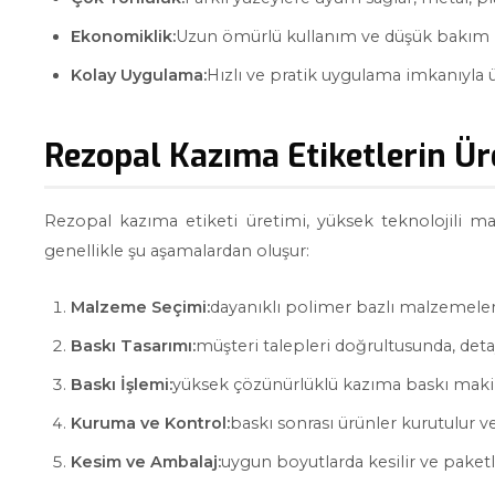
Ekonomiklik:
Uzun ömürlü kullanım ve düşük bakım m
Kolay Uygulama:
Hızlı ve pratik uygulama imkanıyla ür
Rezopal Kazıma Etiketlerin Ür
Rezopal kazıma etiketi üretimi, yüksek teknolojili ma
genellikle şu aşamalardan oluşur:
Malzeme Seçimi:
dayanıklı polimer bazlı malzemeler b
Baskı Tasarımı:
müşteri talepleri doğrultusunda, detay
Baskı İşlemi:
yüksek çözünürlüklü kazıma baskı makin
Kuruma ve Kontrol:
baskı sonrası ürünler kurutulur ve
Kesim ve Ambalaj:
uygun boyutlarda kesilir ve paketle