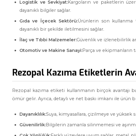
Logistik ve Sevkiyat:
Kargoların ve paketlerin üzer
dayanıklı bilgiler sağlar.
Gıda ve İçecek Sektörü:
Ürünlerin son kullanma t
dayanıklı bir şekilde iletilmesini sağlar.
İlaç ve Tıbbi Malzemeler:
Güvenlik ve izlenebilirlik a
Otomotiv ve Makine Sanayi:
Parça ve ekipmanların ta
Rezopal Kazıma Etiketlerin Av
Rezopal kazıma etiketi kullanmanın birçok avantajı bu
ömür gelir. Ayrıca, detaylı ve net baskı imkanı ile ürün bil
Dayanıklılık:
Suya, kimyasallara, çizilmeye ve yüksek sıc
Güvenilirlik:
Bilgilerin zamanla silinmemesi ve aşınmam
Çok Yönlülük:
Farklı yüzeylere uyum sağlar, metal, pl