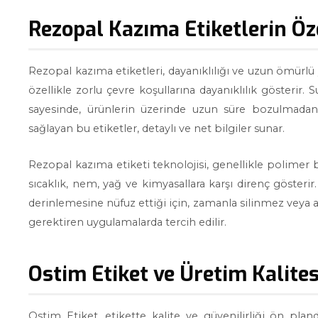
Rezopal Kazıma Etiketlerin Öze
Rezopal kazıma etiketleri, dayanıklılığı ve uzun ömürlü yap
özellikle zorlu çevre koşullarına dayanıklılık gösterir. 
sayesinde, ürünlerin üzerinde uzun süre bozulmadan 
sağlayan bu etiketler, detaylı ve net bilgiler sunar.
Rezopal kazıma etiketi teknolojisi, genellikle polimer 
sıcaklık, nem, yağ ve kimyasallara karşı direnç göster
derinlemesine nüfuz ettiği için, zamanla silinmez veya aş
gerektiren uygulamalarda tercih edilir.
Ostim Etiket ve Üretim Kalites
Ostim Etiket, etikette kalite ve güvenilirliği ön pland