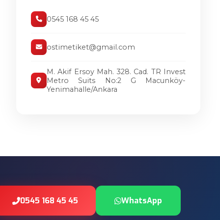
0545 168 45 45
ostimetiket@gmail.com
M. Akif Ersoy Mah. 328. Cad. TR Invest
Metro Suits No:2 G Macunköy-
Yenimahalle/Ankara
0545 168 45 45
WhatsApp