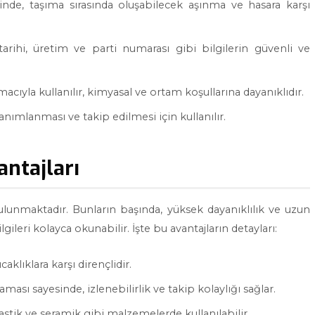
inde, taşıma sırasında oluşabilecek aşınma ve hasara karşı
arihi, üretim ve parti numarası gibi bilgilerin güvenli ve
macıyla kullanılır, kimyasal ve ortam koşullarına dayanıklıdır.
nımlanması ve takip edilmesi için kullanılır.
antajları
lunmaktadır. Bunların başında, yüksek dayanıklılık ve uzun
gileri kolayca okunabilir. İşte bu avantajların detayları:
aklıklara karşı dirençlidir.
ası sayesinde, izlenebilirlik ve takip kolaylığı sağlar.
astik ve seramik gibi malzemelerde kullanılabilir.