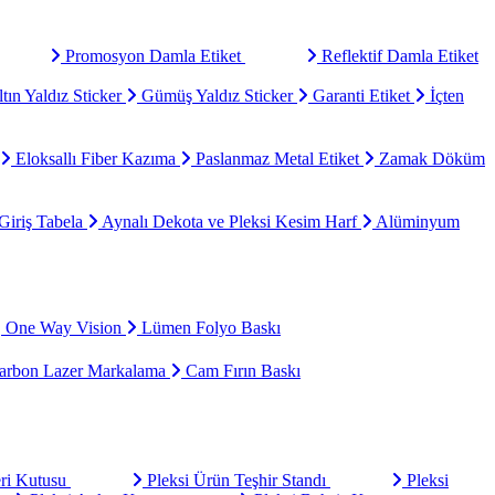
Promosyon Damla Etiket
Reflektif Damla Etiket
tın Yaldız Sticker
Gümüş Yaldız Sticker
Garanti Etiket
İçten
Eloksallı Fiber Kazıma
Paslanmaz Metal Etiket
Zamak Döküm
Giriş Tabela
Aynalı Dekota ve Pleksi Kesim Harf
Alüminyum
One Way Vision
Lümen Folyo Baskı
rbon Lazer Markalama
Cam Fırın Baskı
eri Kutusu
Pleksi Ürün Teşhir Standı
Pleksi