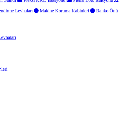
ir Standı
Pleksi KKD İstasyonu
Pleksi Loto İstasyonu
ndirme Levhaları
Makine Koruma Kabinleri
Banko Önü
evhaları
leri