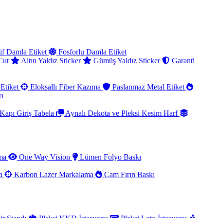
if Damla Etiket
Fosforlu Damla Etiket
 Cut
Altın Yaldız Sticker
Gümüş Yaldız Sticker
Garanti
Etiket
Eloksallı Fiber Kazıma
Paslanmaz Metal Etiket
rı
Kapı Giriş Tabela
Aynalı Dekota ve Pleksi Kesim Harf
ama
One Way Vision
Lümen Folyo Baskı
ma
Karbon Lazer Markalama
Cam Fırın Baskı