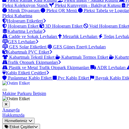
Pleksi Ramak Kala Kutusu
Pleksi Bağış - Sadaka Kutusu
Pl
Pleksi Koleksiyon Standı
Pleksi Kuruyemiş - Bakliyat Kutusu
P
Mimik Diyagram
Pleksi QR Menü
Pleksi Tabela ve Logola
Pleksi Kabartma
Hologram Etiketleri
Hologram Etiket
3D Hologram Etiket
Void Hologram Etike
Kabartma Levhalar
Cadde ve Sokak Levhaları
Mezarlık Levhaları
Tedaş Levhal
GES Levhaları
GES Solar Etiketleri
GES Güneş Enerji Levhaları
Kabartmalı PVC Etiket
Kabartmalı Tekstil Etiket
Kabartmalı Termos Etiket
Kabartm
Trafik Otopark Ekipmanları
Plastik ve Metal Trafik Otopark Ekipmanları
ADR Levhaları
Kablo Etiketi Çeşitleri
Paslanmaz Kablo Etiket
Pvc Kablo Etiket
Bayrak Kablo Eti
Makine Parkuru
İletişim
Anasayfa
Hakkımızda
Hizmetlerimiz
Etiket Çeşitleri