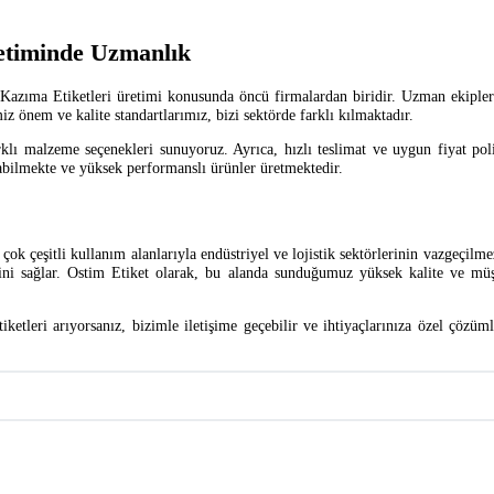
retiminde Uzmanlık
 Kazıma Etiketleri üretimi konusunda öncü firmalardan biridir. Uzman ekipleri
 önem ve kalite standartlarımız, bizi sektörde farklı kılmaktadır.
farklı malzeme seçenekleri sunuyoruz. Ayrıca, hızlı teslimat ve uygun fiyat p
bilmekte ve yüksek performanslı ürünler üretmektedir.
ok çeşitli kullanım alanlarıyla endüstriyel ve lojistik sektörlerinin vazgeçilm
ibini sağlar. Ostim Etiket olarak, bu alanda sunduğumuz yüksek kalite ve mü
etleri arıyorsanız, bizimle iletişime geçebilir ve ihtiyaçlarınıza özel çözüm