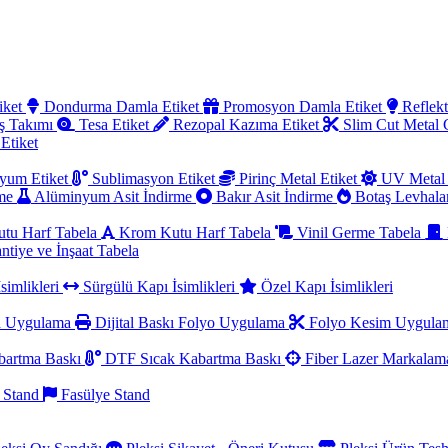
iket
Dondurma Damla Etiket
Promosyon Damla Etiket
Reflekt
ş Takımı
Tesa Etiket
Rezopal Kazıma Etiket
Slim Cut Metal
 Etiket
yum Etiket
Sublimasyon Etiket
Pirinç Metal Etiket
UV Metal 
rme
Alüminyum Asit İndirme
Bakır Asit İndirme
Botaş Levhala
utu Harf Tabela
Krom Kutu Harf Tabela
Vinil Germe Tabela
ntiye ve İnşaat Tabela
simlikleri
Sürgülü Kapı İsimlikleri
Özel Kapı İsimlikleri
a Uygulama
Dijital Baskı Folyo Uygulama
Folyo Kesim Uygul
artma Baskı
DTF Sıcak Kabartma Baskı
Fiber Lazer Markala
 Stand
Fasülye Stand