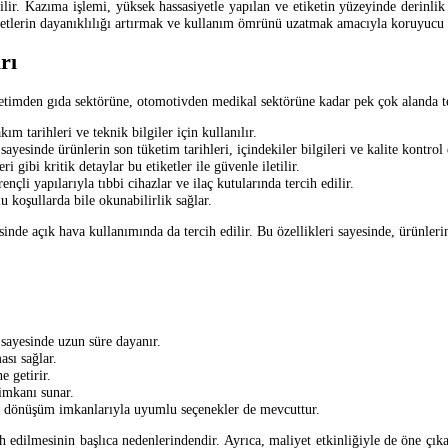
ir. Kazıma işlemi, yüksek hassasiyetle yapılan ve etiketin yüzeyinde derinlik 
tiketlerin dayanıklılığı artırmak ve kullanım ömrünü uzatmak amacıyla koruyucu
rı
etimden gıda sektörüne, otomotivden medikal sektörüne kadar pek çok alanda terci
m tarihleri ve teknik bilgiler için kullanılır.
yesinde ürünlerin son tüketim tarihleri, içindekiler bilgileri ve kalite kontrol d
i gibi kritik detaylar bu etiketler ile güvenle iletilir.
çli yapılarıyla tıbbi cihazlar ve ilaç kutularında tercih edilir.
lu koşullarda bile okunabilirlik sağlar.
sinde açık hava kullanımında da tercih edilir. Bu özellikleri sayesinde, ürünleri
 sayesinde uzun süre dayanır.
ası sağlar.
 getirir.
imkanı sunar.
i dönüşüm imkanlarıyla uyumlu seçenekler de mevcuttur.
ih edilmesinin başlıca nedenlerindendir. Ayrıca, maliyet etkinliğiyle de öne ç