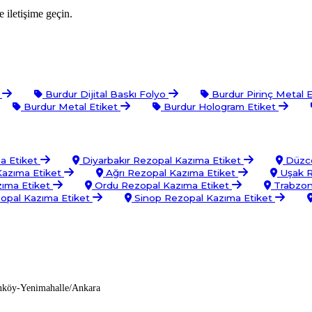
 iletişime geçin.
t
Burdur Dijital Baskı Folyo
Burdur Pirinç Metal 
Burdur Metal Etiket
Burdur Hologram Etiket
ma Etiket
Diyarbakır Rezopal Kazıma Etiket
Düzce
azıma Etiket
Ağrı Rezopal Kazıma Etiket
Uşak R
zıma Etiket
Ordu Rezopal Kazıma Etiket
Trabzon
opal Kazıma Etiket
Sinop Rezopal Kazıma Etiket
nköy-Yenimahalle/Ankara