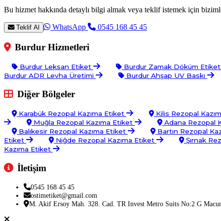
Bu hizmet hakkında detaylı bilgi almak veya teklif istemek için bizimle
WhatsApp
0545 168 45 45
Teklif Al
Burdur Hizmetleri
Burdur Leksan Etiket
Burdur Zamak Döküm Etike
Burdur ADR Levha Üretimi
Burdur Ahşap UV Baskı
Diğer Bölgeler
Karabük Rezopal Kazıma Etiket
Kilis Rezopal Kazı
Muğla Rezopal Kazıma Etiket
Adana Rezopal K
Balıkesir Rezopal Kazıma Etiket
Bartın Rezopal Ka
Etiket
Niğde Rezopal Kazıma Etiket
Şırnak Rez
Kazıma Etiket
İletişim
0545 168 45 45
ostimetiket@gmail.com
M. Akif Ersoy Mah. 328. Cad. TR Invest Metro Suits No:2 G Macu