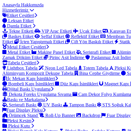
Anasayfa
Hakkımızda
Hizmetlerimiz
Etiket Çeşitleri
Leksan Etiket
Damla Etiket
Tekne Etiketi
VIP Araç Etiketi
Uçak Etiket
Karavan Et
Baskes Etiket
Şeffaf Etiket
Reflektif Etiket
Membran Tu
Etiket
İçten Yapıştırmalı Etiket
Çift Yön Baskılı Etiket
Statik
Metal Etiket Çeşitleri
Metal Etiket
Makine Panel Etiket
Serigrafi Etiket
Alümin
Zamak Döküm Etiket
Pirinç Asit İndirme
Paslanmaz Asit İndi
Tabela Çeşitleri
Lightbox Tabela
Neon Led Tabela
Totem Tabela
Pleksi K
Alüminyum Kompozit Dekupe Tabela
Bina Cephe Giydirme
Şa
İç Mekan Kapı İsimlikleri
Bombeli Kapı İsimlikleri
Düz Kapı İsimlikleri
Magnet Kapı İ
Dijital Baskı Uygulama
Dekota Foreks Uygulama Sıvama
Cam Dekor Folyo Kumlam
Baskı ve Markalama
Serigrafi Baskı
UV Baskı
Tampon Baskı
STS Soğuk Kab
Fuar Display Pleksi
Örümcek Stand
Roll-Up Banner
Backdrop
Fuar Display
Pleksi Kesim
Pleksi Kutu