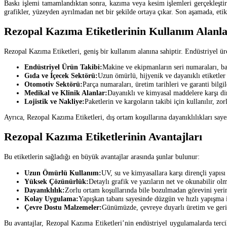
Baskı işlemi tamamlandıktan sonra, kazıma veya kesim işlemleri gerçekleştiril
grafikler, yüzeyden ayrılmadan net bir şekilde ortaya çıkar. Son aşamada, e
Rezopal Kazıma Etiketlerinin Kullanım Alanla
Rezopal Kazıma Etiketleri, geniş bir kullanım alanına sahiptir. Endüstriyel ür
Endüstriyel Ürün Takibi:
Makine ve ekipmanların seri numaraları, bakı
Gıda ve İçecek Sektörü:
Uzun ömürlü, hijyenik ve dayanıklı etiketler sa
Otomotiv Sektörü:
Parça numaraları, üretim tarihleri ve garanti bilgiler
Medikal ve Klinik Alanlar:
Dayanıklı ve kimyasal maddelere karşı diren
Lojistik ve Nakliye:
Paketlerin ve kargoların takibi için kullanılır, zor
Ayrıca, Rezopal Kazıma Etiketleri, dış ortam koşullarına dayanıklılıkları saye
Rezopal Kazıma Etiketlerinin Avantajları
Bu etiketlerin sağladığı en büyük avantajlar arasında şunlar bulunur:
Uzun Ömürlü Kullanım:
UV, su ve kimyasallara karşı dirençli yapısı
Yüksek Çözünürlük:
Detaylı grafik ve yazıların net ve okunabilir olm
Dayanıklılık:
Zorlu ortam koşullarında bile bozulmadan görevini yerine
Kolay Uygulama:
Yapışkan tabanı sayesinde düzgün ve hızlı yapışma 
Çevre Dostu Malzemeler:
Günümüzde, çevreye duyarlı üretim ve ger
Bu avantajlar, Rezopal Kazıma Etiketleri’nin endüstriyel uygulamalarda terc