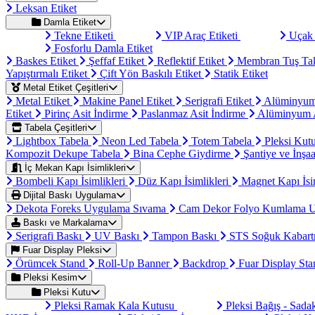
Leksan Etiket
Damla Etiket
Tekne Etiketi
VIP Araç Etiketi
Uçak 
Fosforlu Damla Etiket
Baskes Etiket
Şeffaf Etiket
Reflektif Etiket
Membran Tuş Ta
Yapıştırmalı Etiket
Çift Yön Baskılı Etiket
Statik Etiket
Metal Etiket Çeşitleri
Metal Etiket
Makine Panel Etiket
Serigrafi Etiket
Alüminyum
Etiket
Pirinç Asit İndirme
Paslanmaz Asit İndirme
Alüminyum A
Tabela Çeşitleri
Lightbox Tabela
Neon Led Tabela
Totem Tabela
Pleksi Kut
Kompozit Dekupe Tabela
Bina Cephe Giydirme
Şantiye ve İnşaa
İç Mekan Kapı İsimlikleri
Bombeli Kapı İsimlikleri
Düz Kapı İsimlikleri
Magnet Kapı İsi
Dijital Baskı Uygulama
Dekota Foreks Uygulama Sıvama
Cam Dekor Folyo Kumlama 
Baskı ve Markalama
Serigrafi Baskı
UV Baskı
Tampon Baskı
STS Soğuk Kabart
Fuar Display Pleksi
Örümcek Stand
Roll-Up Banner
Backdrop
Fuar Display St
Pleksi Kesim
Pleksi Kutu
Pleksi Ramak Kala Kutusu
Pleksi Bağış - Sad