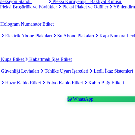
oleksiyon Standı
Pleksi Kuruyemiş - Bakliyat Kutusu
Pleksi Broşürlük ve Föylükler
Pleksi Plaket ve Ödüller
Yönlendirm
Hologram Numaratör Etiket
ı
Elektrik Abone Plakaları
Su Abone Plakaları
Kapı Numara Levh
 Kupa Etiket
Kabartmalı Şişe Etiket
 Güvenliği Levhaları
Tehlike Uyarı İşaretleri
Ledli İkaz Sistemleri
t
Hazır Kablo Etiket
Folyo Kablo Etiket
Kablo Bağı Etiketi
WhatsApp