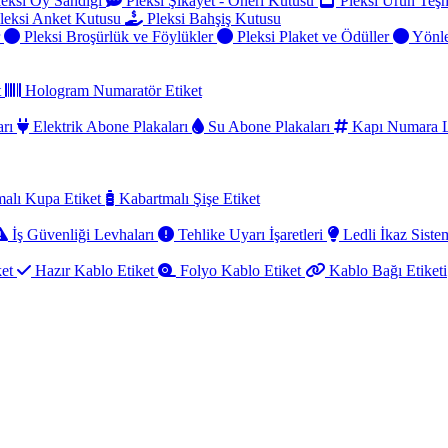
eksi Oy Sandığı
Pleksi Şikayet - Öneri Kutusu
Pleksi Ürün Teşh
leksi Anket Kutusu
Pleksi Bahşiş Kutusu
r
Pleksi Broşürlük ve Föylükler
Pleksi Plaket ve Ödüller
Yönle
t
Hologram Numaratör Etiket
arı
Elektrik Abone Plakaları
Su Abone Plakaları
Kapı Numara L
alı Kupa Etiket
Kabartmalı Şişe Etiket
İş Güvenliği Levhaları
Tehlike Uyarı İşaretleri
Ledli İkaz Sistem
ket
Hazır Kablo Etiket
Folyo Kablo Etiket
Kablo Bağı Etiketi