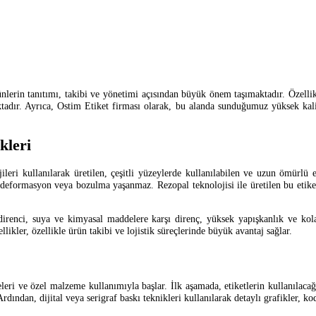
rünlerin tanıtımı, takibi ve yönetimi açısından büyük önem taşımaktadır. Özelli
maktadır. Ayrıca, Ostim Etiket firması olarak, bu alanda sunduğumuz yüksek ka
kleri
ri kullanılarak üretilen, çeşitli yüzeylerde kullanılabilen ve uzun ömürlü etik
deformasyon veya bozulma yaşanmaz. Rezopal teknolojisi ile üretilen bu etiket
direnci, suya ve kimyasal maddelere karşı direnç, yüksek yapışkanlık ve ko
llikler, özellikle ürün takibi ve lojistik süreçlerinde büyük avantaj sağlar.
leri ve özel malzeme kullanımıyla başlar. İlk aşamada, etiketlerin kullanılacağ
dından, dijital veya serigraf baskı teknikleri kullanılarak detaylı grafikler, kod