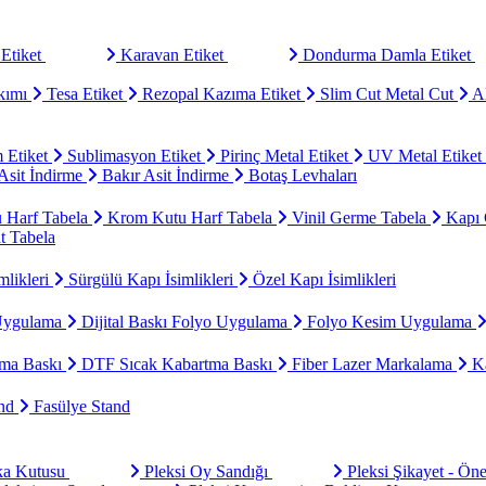
Etiket
Karavan Etiket
Dondurma Damla Etiket
kımı
Tesa Etiket
Rezopal Kazıma Etiket
Slim Cut Metal Cut
Al
 Etiket
Sublimasyon Etiket
Pirinç Metal Etiket
UV Metal Etiket
sit İndirme
Bakır Asit İndirme
Botaş Levhaları
u Harf Tabela
Krom Kutu Harf Tabela
Vinil Germe Tabela
Kapı 
t Tabela
mlikleri
Sürgülü Kapı İsimlikleri
Özel Kapı İsimlikleri
Uygulama
Dijital Baskı Folyo Uygulama
Folyo Kesim Uygulama
ma Baskı
DTF Sıcak Kabartma Baskı
Fiber Lazer Markalama
Ka
and
Fasülye Stand
aka Kutusu
Pleksi Oy Sandığı
Pleksi Şikayet - Ön