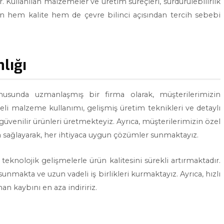
 Kullanılan malzemeler ve üretim süreçleri, sürdürülebilirlik
arın hem kalite hem de çevre bilinci açısından tercih sebebi
lığı
nusunda uzmanlaşmış bir firma olarak, müşterilerimizin
eli malzeme kullanımı, gelişmiş üretim teknikleri ve detaylı
 güvenilir ürünleri üretmekteyiz. Ayrıca, müşterilerimizin özel
da sağlayarak, her ihtiyaca uygun çözümler sunmaktayız.
teknolojik gelişmelerle ürün kalitesini sürekli artırmaktadır.
unmakta ve uzun vadeli iş birlikleri kurmaktayız. Ayrıca, hızlı
n kaybını en aza indiririz.