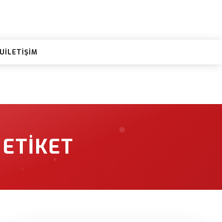
RU
İLETIŞIM
 ETIKET