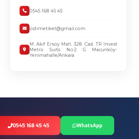
0545 168 45 45
ostimetiket@gmail.com
M. Akif Ersoy Mah. 328. Cad. TR Invest
Metro Suits No:2 G Macunköy-
Yenimahalle/Ankara
0545 168 45 45
WhatsApp