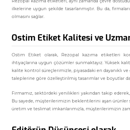
Rezopal kazıma etiketleri, aynı zamanda çevre dostudur.
ilkelerine uygun şekilde tasarlanmıştır. Bu da, firmal
olmasını sağlar.
Ostim Etiket Kalitesi ve Uzman
Ostim Etiket olarak, Rezopal kazıma etiketleri ko
ihtiyaçlarına uygun çözümler sunmaktayız. Yüksek kalit
kalite kontrol süreçlerimizle, piyasadaki en dayanıklı ve
taleplerine göre özelleştirilmiş tasarımlar ve boyutlar 
Firmamız, sektördeki yenilikleri yakından takip ederek, 
Bu sayede, müşterilerimizin beklentilerini aşan ürünler s
üretim ve teslimat imkanlarımızla, müşterilerimizin zama
Editörün Düşüncesi olarak