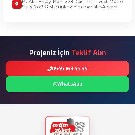
M. Akif Ersoy Mah. 328. Cad. TR Invest Metro
Suits No:2 G Macunköy-Yenimahalle/Ankara
Projeniz İçin
Teklif Alın
0545 168 45 45
WhatsApp