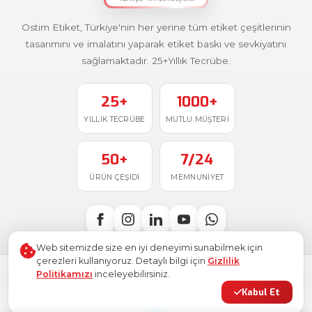
Ostim Etiket, Türkiye'nin her yerine tüm etiket çeşitlerinin
tasarımını ve imalatını yaparak etiket baskı ve sevkiyatını
sağlamaktadır. 25+Yıllık Tecrübe.
25+
1000+
YILLIK TECRÜBE
MUTLU MÜŞTERI
50+
7/24
ÜRÜN ÇEŞIDI
MEMNUNIYET
Web sitemizde size en iyi deneyimi sunabilmek için
çerezleri kullanıyoruz. Detaylı bilgi için
Gizlilik
Politikamızı
inceleyebilirsiniz.
Türkiye'de
ile üretildi
© 2026
Ostim Etiket
. Tüm hakları saklıdır.
Kabul Et
Gizlilik Politikası
Kullanım Şartları
KVKK
Site Haritası