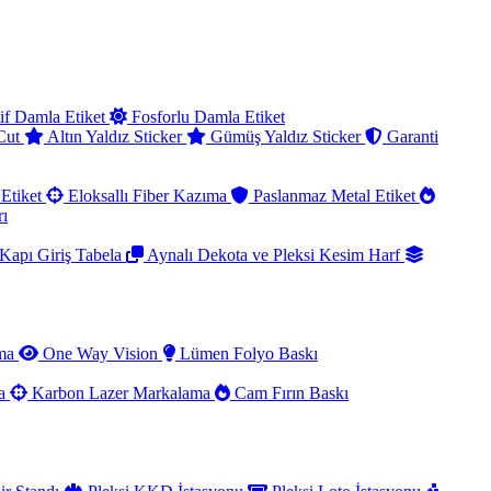
if Damla Etiket
Fosforlu Damla Etiket
 Cut
Altın Yaldız Sticker
Gümüş Yaldız Sticker
Garanti
Etiket
Eloksallı Fiber Kazıma
Paslanmaz Metal Etiket
rı
Kapı Giriş Tabela
Aynalı Dekota ve Pleksi Kesim Harf
ama
One Way Vision
Lümen Folyo Baskı
ma
Karbon Lazer Markalama
Cam Fırın Baskı