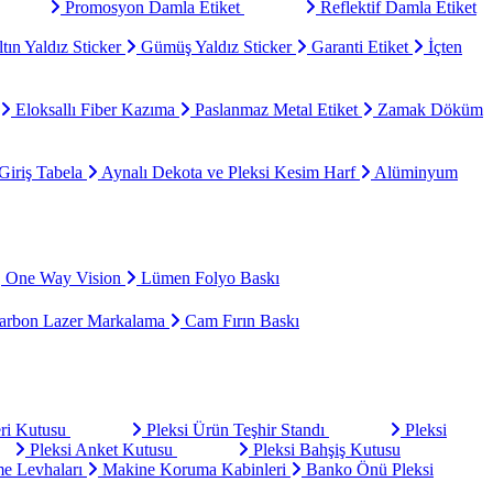
Promosyon Damla Etiket
Reflektif Damla Etiket
tın Yaldız Sticker
Gümüş Yaldız Sticker
Garanti Etiket
İçten
Eloksallı Fiber Kazıma
Paslanmaz Metal Etiket
Zamak Döküm
Giriş Tabela
Aynalı Dekota ve Pleksi Kesim Harf
Alüminyum
One Way Vision
Lümen Folyo Baskı
rbon Lazer Markalama
Cam Fırın Baskı
eri Kutusu
Pleksi Ürün Teşhir Standı
Pleksi
Pleksi Anket Kutusu
Pleksi Bahşiş Kutusu
e Levhaları
Makine Koruma Kabinleri
Banko Önü Pleksi