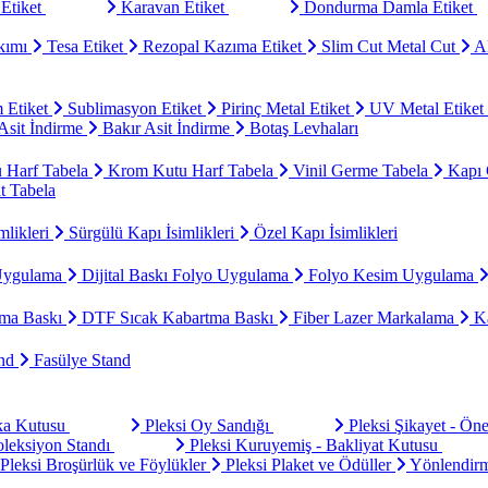
Etiket
Karavan Etiket
Dondurma Damla Etiket
kımı
Tesa Etiket
Rezopal Kazıma Etiket
Slim Cut Metal Cut
Al
 Etiket
Sublimasyon Etiket
Pirinç Metal Etiket
UV Metal Etiket
sit İndirme
Bakır Asit İndirme
Botaş Levhaları
u Harf Tabela
Krom Kutu Harf Tabela
Vinil Germe Tabela
Kapı 
t Tabela
mlikleri
Sürgülü Kapı İsimlikleri
Özel Kapı İsimlikleri
Uygulama
Dijital Baskı Folyo Uygulama
Folyo Kesim Uygulama
ma Baskı
DTF Sıcak Kabartma Baskı
Fiber Lazer Markalama
Ka
and
Fasülye Stand
aka Kutusu
Pleksi Oy Sandığı
Pleksi Şikayet - Ön
oleksiyon Standı
Pleksi Kuruyemiş - Bakliyat Kutusu
Pleksi Broşürlük ve Föylükler
Pleksi Plaket ve Ödüller
Yönlendirm