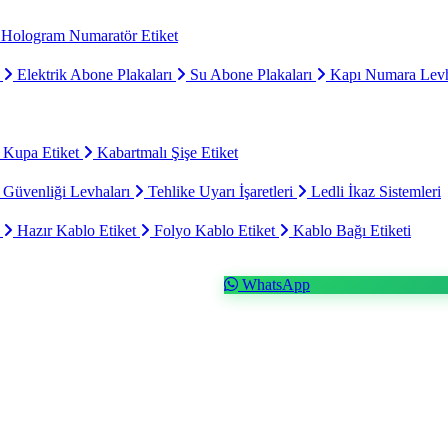
Hologram Numaratör Etiket
ı
Elektrik Abone Plakaları
Su Abone Plakaları
Kapı Numara Levh
 Kupa Etiket
Kabartmalı Şişe Etiket
 Güvenliği Levhaları
Tehlike Uyarı İşaretleri
Ledli İkaz Sistemleri
t
Hazır Kablo Etiket
Folyo Kablo Etiket
Kablo Bağı Etiketi
WhatsApp