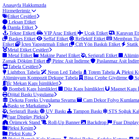
Anasayfa
Hakkımızda
Hizmetlerimiz
Etiket Çeşitleri
Leksan Etiket
Damla Etiket
Tekne Etiketi
VIP Araç Etiketi
Uçak Etiket
Karavan Et
Baskes Etiket
Şeffaf Etiket
Reflektif Etiket
Membran Tu
Etiket
İçten Yapıştırmalı Etiket
Çift Yön Baskılı Etiket
Statik
Metal Etiket Çeşitleri
Metal Etiket
Makine Panel Etiket
Serigrafi Etiket
Alümin
Zamak Döküm Etiket
Pirinç Asit İndirme
Paslanmaz Asit İndi
Tabela Çeşitleri
Lightbox Tabela
Neon Led Tabela
Totem Tabela
Pleksi K
Alüminyum Kompozit Dekupe Tabela
Bina Cephe Giydirme
Şa
İç Mekan Kapı İsimlikleri
Bombeli Kapı İsimlikleri
Düz Kapı İsimlikleri
Magnet Kapı İ
Dijital Baskı Uygulama
Dekota Foreks Uygulama Sıvama
Cam Dekor Folyo Kumlam
Baskı ve Markalama
Serigrafi Baskı
UV Baskı
Tampon Baskı
STS Soğuk Kab
Fuar Display Pleksi
Örümcek Stand
Roll-Up Banner
Backdrop
Fuar Display
Pleksi Kesim
Pleksi Kutu