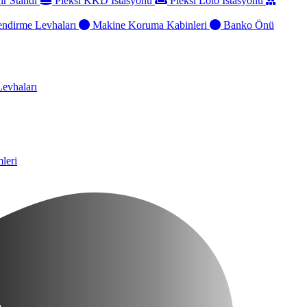
ir Standı
Pleksi KKD İstasyonu
Pleksi Loto İstasyonu
ndirme Levhaları
Makine Koruma Kabinleri
Banko Önü
evhaları
leri