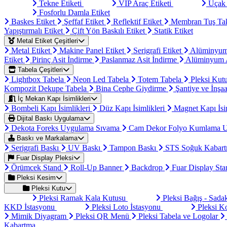
Tekne Etiketi
VIP Araç Etiketi
Uçak 
Fosforlu Damla Etiket
Baskes Etiket
Şeffaf Etiket
Reflektif Etiket
Membran Tuş Ta
Yapıştırmalı Etiket
Çift Yön Baskılı Etiket
Statik Etiket
Metal Etiket Çeşitleri
Metal Etiket
Makine Panel Etiket
Serigrafi Etiket
Alüminyum
Etiket
Pirinç Asit İndirme
Paslanmaz Asit İndirme
Alüminyum A
Tabela Çeşitleri
Lightbox Tabela
Neon Led Tabela
Totem Tabela
Pleksi Kut
Kompozit Dekupe Tabela
Bina Cephe Giydirme
Şantiye ve İnşaa
İç Mekan Kapı İsimlikleri
Bombeli Kapı İsimlikleri
Düz Kapı İsimlikleri
Magnet Kapı İsi
Dijital Baskı Uygulama
Dekota Foreks Uygulama Sıvama
Cam Dekor Folyo Kumlama 
Baskı ve Markalama
Serigrafi Baskı
UV Baskı
Tampon Baskı
STS Soğuk Kabart
Fuar Display Pleksi
Örümcek Stand
Roll-Up Banner
Backdrop
Fuar Display St
Pleksi Kesim
Pleksi Kutu
Pleksi Ramak Kala Kutusu
Pleksi Bağış - Sad
KKD İstasyonu
Pleksi Loto İstasyonu
Pleksi K
Mimik Diyagram
Pleksi QR Menü
Pleksi Tabela ve Logolar
Kabartma