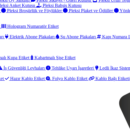
eksi Oy Sandığı
Pleksi Şikayet - Öneri Kutusu
Pleksi Ürün Teşh
leksi Anket Kutusu
Pleksi Bahşiş Kutusu
r
Pleksi Broşürlük ve Föylükler
Pleksi Plaket ve Ödüller
Yönle
t
Hologram Numaratör Etiket
arı
Elektrik Abone Plakaları
Su Abone Plakaları
Kapı Numara L
alı Kupa Etiket
Kabartmalı Şişe Etiket
İş Güvenliği Levhaları
Tehlike Uyarı İşaretleri
Ledli İkaz Sistem
ket
Hazır Kablo Etiket
Folyo Kablo Etiket
Kablo Bağı Etiketi