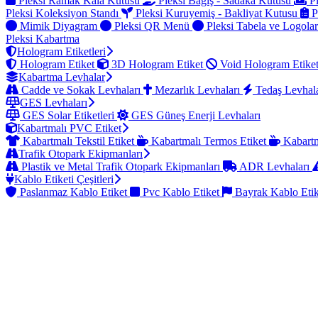
Pleksi Ramak Kala Kutusu
Pleksi Bağış - Sadaka Kutusu
Pl
Pleksi Koleksiyon Standı
Pleksi Kuruyemiş - Bakliyat Kutusu
P
Mimik Diyagram
Pleksi QR Menü
Pleksi Tabela ve Logola
Pleksi Kabartma
Hologram Etiketleri
Hologram Etiket
3D Hologram Etiket
Void Hologram Etike
Kabartma Levhalar
Cadde ve Sokak Levhaları
Mezarlık Levhaları
Tedaş Levhal
GES Levhaları
GES Solar Etiketleri
GES Güneş Enerji Levhaları
Kabartmalı PVC Etiket
Kabartmalı Tekstil Etiket
Kabartmalı Termos Etiket
Kabartm
Trafik Otopark Ekipmanları
Plastik ve Metal Trafik Otopark Ekipmanları
ADR Levhaları
Kablo Etiketi Çeşitleri
Paslanmaz Kablo Etiket
Pvc Kablo Etiket
Bayrak Kablo Eti