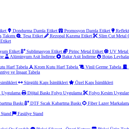
iket
Dondurma Damla Etiket
Promosyon Damla Etiket
Reflekt
ş Takımı
Tesa Etiket
Rezopal Kazıma Etiket
Slim Cut Metal
 Etiket
yum Etiket
Sublimasyon Etiket
Pirinç Metal Etiket
UV Metal 
rme
Alüminyum Asit İndirme
Bakır Asit İndirme
Botaş Levhala
utu Harf Tabela
Krom Kutu Harf Tabela
Vinil Germe Tabela
ntiye ve İnşaat Tabela
simlikleri
Sürgülü Kapı İsimlikleri
Özel Kapı İsimlikleri
a Uygulama
Dijital Baskı Folyo Uygulama
Folyo Kesim Uygul
artma Baskı
DTF Sıcak Kabartma Baskı
Fiber Lazer Markala
 Stand
Fasülye Stand