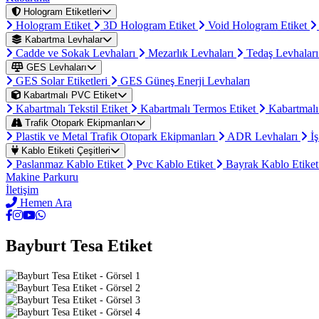
Hologram Etiketleri
Hologram Etiket
3D Hologram Etiket
Void Hologram Etiket
Kabartma Levhalar
Cadde ve Sokak Levhaları
Mezarlık Levhaları
Tedaş Levhalar
GES Levhaları
GES Solar Etiketleri
GES Güneş Enerji Levhaları
Kabartmalı PVC Etiket
Kabartmalı Tekstil Etiket
Kabartmalı Termos Etiket
Kabartmalı
Trafik Otopark Ekipmanları
Plastik ve Metal Trafik Otopark Ekipmanları
ADR Levhaları
İş
Kablo Etiketi Çeşitleri
Paslanmaz Kablo Etiket
Pvc Kablo Etiket
Bayrak Kablo Etike
Makine Parkuru
İletişim
Hemen Ara
Bayburt Tesa Etiket