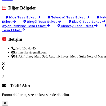
Diğer Bölgeler
Iğdır Tesa Etiket
Tekirdağ Tesa Etiket
Kırk
Etiket
Bingöl Tesa Etiket
Elazığ Tesa Etiket
Afyonkarahisar Tesa Etiket
Aksaray Tesa Etiket
Tesa Etiket
İletişim
0545 168 45 45
ostimetiket@gmail.com
M. Akif Ersoy Mah. 328. Cad. TR Invest Metro Suits No:2 G Macu
Teklif Alın
Formu doldurun, size en kısa sürede dönelim.