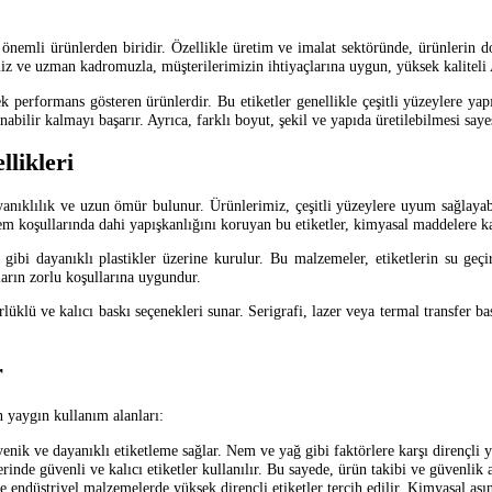
 önemli ürünlerden biridir. Özellikle üretim ve imalat sektöründe, ürünlerin 
iz ve uzman kadromuzla, müşterilerimizin ihtiyaçlarına uygun, yüksek kaliteli 
performans gösteren ürünlerdir. Bu etiketler genellikle çeşitli yüzeylere yapış
unabilir kalmayı başarır. Ayrıca, farklı boyut, şekil ve yapıda üretilebilmesi say
llikleri
yanıklılık ve uzun ömür bulunur. Ürünlerimiz, çeşitli yüzeylere uyum sağlayabi
m koşullarında dahi yapışkanlığını koruyan bu etiketler, kimyasal maddelere kar
n gibi dayanıklı plastikler üzerine kurulur. Bu malzemeler, etiketlerin su geç
ların zorlu koşullarına uygundur.
üklü ve kalıcı baskı seçenekleri sunar. Serigrafi, lazer veya termal transfer bask
r
n yaygın kullanım alanları:
jyenik ve dayanıklı etiketleme sağlar. Nem ve yağ gibi faktörlere karşı dirençli 
erinde güvenli ve kalıcı etiketler kullanılır. Bu sayede, ürün takibi ve güvenlik aç
endüstriyel malzemelerde yüksek dirençli etiketler tercih edilir. Kimyasal aşın