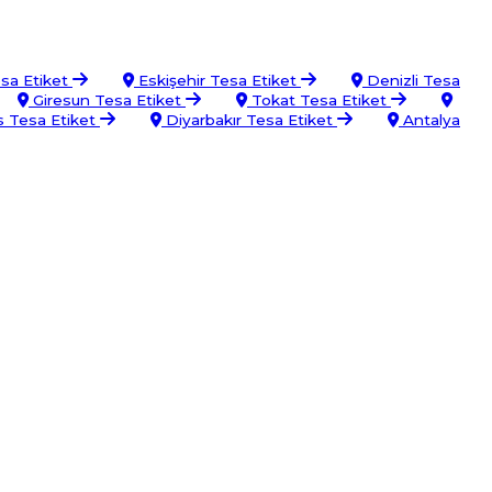
sa Etiket
Eskişehir Tesa Etiket
Denizli Tesa
Giresun Tesa Etiket
Tokat Tesa Etiket
is Tesa Etiket
Diyarbakır Tesa Etiket
Antalya