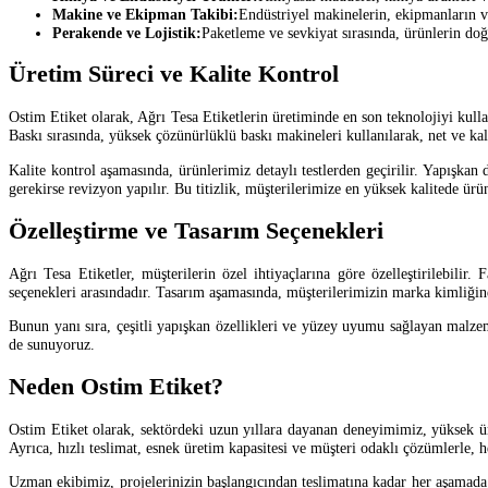
Makine ve Ekipman Takibi:
Endüstriyel makinelerin, ekipmanların ve
Perakende ve Lojistik:
Paketleme ve sevkiyat sırasında, ürünlerin doğr
Üretim Süreci ve Kalite Kontrol
Ostim Etiket olarak, Ağrı Tesa Etiketlerin üretiminde en son teknolojiyi kull
Baskı sırasında, yüksek çözünürlüklü baskı makineleri kullanılarak, net ve kalıc
Kalite kontrol aşamasında, ürünlerimiz detaylı testlerden geçirilir. Yapışkan d
gerekirse revizyon yapılır. Bu titizlik, müşterilerimize en yüksek kalitede ür
Özelleştirme ve Tasarım Seçenekleri
Ağrı Tesa Etiketler, müşterilerin özel ihtiyaçlarına göre özelleştirilebili
seçenekleri arasındadır. Tasarım aşamasında, müşterilerimizin marka kimliğin
Bunun yanı sıra, çeşitli yapışkan özellikleri ve yüzey uyumu sağlayan malzeme
de sunuyoruz.
Neden Ostim Etiket?
Ostim Etiket olarak, sektördeki uzun yıllara dayanan deneyimimiz, yüksek ür
Ayrıca, hızlı teslimat, esnek üretim kapasitesi ve müşteri odaklı çözümlerle, h
Uzman ekibimiz, projelerinizin başlangıcından teslimatına kadar her aşamada y