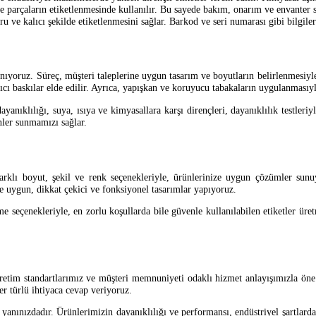
 parçaların etiketlenmesinde kullanılır. Bu sayede bakım, onarım ve envanter sü
u ve kalıcı şekilde etiketlenmesini sağlar. Barkod ve seri numarası gibi bilgiler
anıyoruz. Süreç, müşteri taleplerine uygun tasarım ve boyutların belirlenmesiyle
ı baskılar elde edilir. Ayrıca, yapışkan ve koruyucu tabakaların uygulanmasıyla, 
ayanıklılığı, suya, ısıya ve kimyasallara karşı dirençleri, dayanıklılık testler
ünler sunmamızı sağlar.
r. Farklı boyut, şekil ve renk seçenekleriyle, ürünlerinize uygun çözümler sun
e uygun, dikkat çekici ve fonksiyonel tasarımlar yapıyoruz.
 seçenekleriyle, en zorlu koşullarda bile güvenle kullanılabilen etiketler üretm
etim standartlarımız ve müşteri memnuniyeti odaklı hizmet anlayışımızla öne ç
er türlü ihtiyaca cevap veriyoruz.
anınızdadır. Ürünlerimizin dayanıklılığı ve performansı, endüstriyel şartlarda t