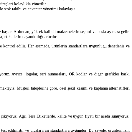
reçleri kolaylıkla yönetilir.
le stok takibi ve envanter yönetimi kolaylaşır.
 başlar. Ardından, yüksek kaliteli malzemelerin seçimi ve baskı aşaması gelir.
etiketlerin dayanıklılığı artırılır.
iyle kontrol edilir. Her aşamada, ürünlerin standartlara uygunluğu denetlenir ve
uyoruz. Ayrıca, logolar, seri numaraları, QR kodlar ve diğer grafikler baskı
ekteyiz. Müşteri taleplerine göre, özel şekil kesimi ve kaplama alternatifleri
ıkıyoruz. Ağrı Tesa Etiketlerde, kalite ve uygun fiyatı bir arada sunuyoruz.
est edilmiştir ve uluslararası standartlara uygundur. Bu sayede, ürünlerinizin