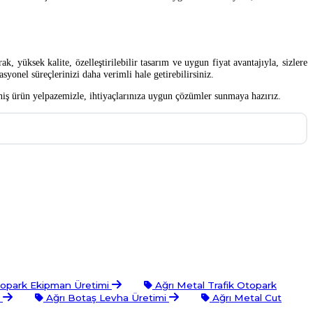
k, yüksek kalite, özelleştirilebilir tasarım ve uygun fiyat avantajıyla, sizlere
yonel süreçlerinizi daha verimli hale getirebilirsiniz.
eniş ürün yelpazemizle, ihtiyaçlarınıza uygun çözümler sunmaya hazırız.
Otopark Ekipman Üretimi
Ağrı Metal Trafik Otopark
i
Ağrı Botaş Levha Üretimi
Ağrı Metal Cut