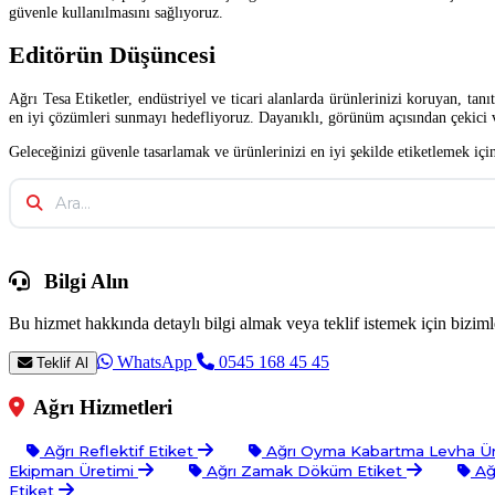
güvenle kullanılmasını sağlıyoruz.
Editörün Düşüncesi
Ağrı Tesa Etiketler, endüstriyel ve ticari alanlarda ürünlerinizi koruyan, tanı
en iyi çözümleri sunmayı hedefliyoruz. Dayanıklı, görünüm açısından çekici ve 
Geleceğinizi güvenle tasarlamak ve ürünlerinizi en iyi şekilde etiketlemek iç
Bilgi Alın
Bu hizmet hakkında detaylı bilgi almak veya teklif istemek için bizimle
WhatsApp
0545 168 45 45
Teklif Al
Ağrı Hizmetleri
Ağrı Reflektif Etiket
Ağrı Oyma Kabartma Levha Ü
Ekipman Üretimi
Ağrı Zamak Döküm Etiket
Ağ
Etiket