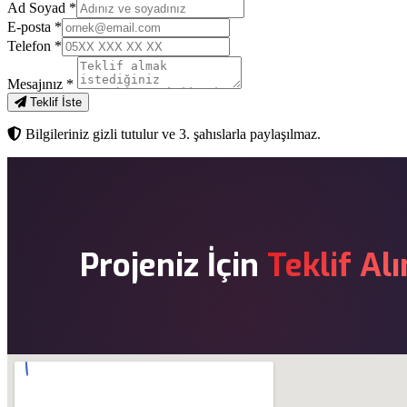
Ad Soyad
*
E-posta
*
Telefon
*
Mesajınız
*
Teklif İste
Bilgileriniz gizli tutulur ve 3. şahıslarla paylaşılmaz.
Projeniz İçin
Teklif Alı