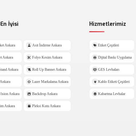
En İyisi
Hizmetlerimiz
ket Ankara
Asit İndirme Ankara
Etiket Çeşitleri
et Ankara
Folyo Kesim Ankara
Dijital Baskı Uygulama
tand Ankara
Roll Up Banner Ankara
GES Levhaları
Ankara
Lazer Markalama Ankara
Kablo Etiketi Çeşitleri
ision Ankara
Backdrop Ankara
Kabartma Levhalar
sim Ankara
Pleksi Kutu Ankara