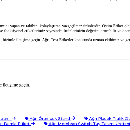
tımını yapan ve takibini kolaylaştıran vazgeçilmez ürünlerdir. Ostim Etiket olara
fonksiyonel etiketlerimiz sayesinde, ürünlerinizin değerini artırabilir ve operas
in, bizimle iletişime geçin. Ağrı Tesa Etiketler konusunda uzman ekibimiz ve g
 iletişime geçin.
retimi
Ağrı Örümcek Stand
Ağrı Plastik Trafik 
rı Damla Etiket
Ağrı Membran Switch Tuş Takımı Üretim