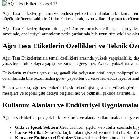
Ağrı Tesa Etiketler, günümüzde endüstriyel ve ticari alanlarda kullanılan en
büyük bir öneme sahiptir. Ostim Etiket olarak, uzun yıllara dayanan tecrübem
Ağrı Tesa Etiketler, dayanıklılık, görünüm ve fonksiyonellik açısından yüksek 
sayesinde, endüstriyel ortamların zorlu şartlarında bile uzun süre etkili ve ok
Ağrı Tesa Etiketlerin Özellikleri ve Teknik Öze
Ağrı Tesa Etiketlerimizin temel özellikleri arasında yüksek yapışkanlılık, da
yüzeylerde bile kolayca yapışır ve zamanla gevşemez. Ayrıca, yüksek ısı ve ne
Etiketlerin malzeme yapısı ise, genellikle polyester, vinil veya polipropile
ortamlarında bile bozulmadan görev yapabilen bu etiketler, endüstriyel ortam
Bunun yanı sıra, ağrı tesa etiketleri baskı teknolojisi açısından yüksek çözünürl
mesajları ve logolar gibi detaylı bilgileri net ve okunaklı şekilde aktarabilir.
Kullanım Alanları ve Endüstriyel Uygulamala
Ağrı Tesa Etiketler, pek çok farklı sektörde ve alanda kullanılmaktadır. İşte e
Gıda ve İçecek Sektörü:
Gıda ürünleri, şişeler ve kutular üzerinde hi
İlaç ve Medikal Sektörü:
İlaç kutuları, şişeleri ve medikal cihazlar üz
Kimya ve Endüstriyel Ürünler:
Kimyasal maddeler, kimya ürünleri ve 