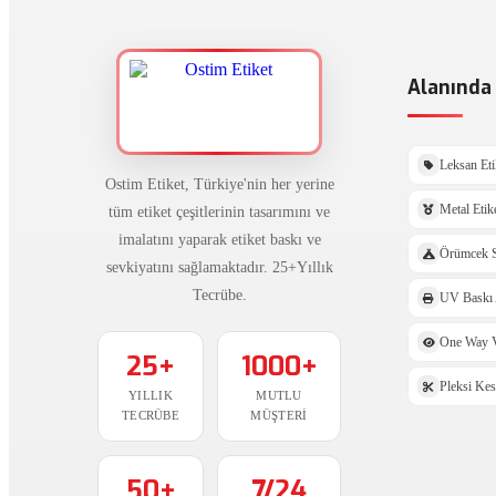
Alanında 
Leksan Eti
Ostim Etiket, Türkiye'nin her yerine
tüm etiket çeşitlerinin tasarımını ve
Metal Etik
imalatını yaparak etiket baskı ve
Örümcek S
sevkiyatını sağlamaktadır. 25+Yıllık
Tecrübe.
UV Baskı 
One Way V
25+
1000+
Pleksi Ke
YILLIK
MUTLU
TECRÜBE
MÜŞTERI
50+
7/24