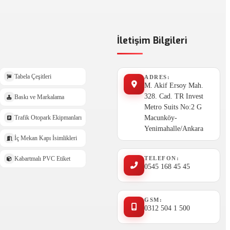
İletişim Bilgileri
Tabela Çeşitleri
ADRES:
M. Akif Ersoy Mah.
328. Cad. TR Invest
Baskı ve Markalama
Metro Suits No:2 G
Macunköy-
Trafik Otopark Ekipmanları
Yenimahalle/Ankara
İç Mekan Kapı İsimlikleri
TELEFON:
Kabartmalı PVC Etiket
0545 168 45 45
GSM:
0312 504 1 500