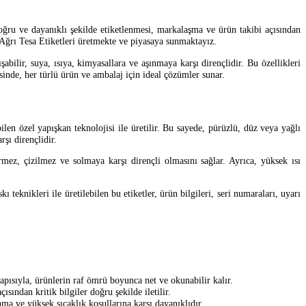
doğru ve dayanıklı şekilde etiketlenmesi, markalaşma ve ürün takibi açısından
Ağrı Tesa Etiketleri üretmekte ve piyasaya sunmaktayız.
abilir, suya, ısıya, kimyasallara ve aşınmaya karşı dirençlidir. Bu özellikleri
esinde, her türlü ürün ve ambalaj için ideal çözümler sunar.
len özel yapışkan teknolojisi ile üretilir. Bu sayede, pürüzlü, düz veya yağlı
şı dirençlidir.
irmez, çizilmez ve solmaya karşı dirençli olmasını sağlar. Ayrıca, yüksek ısı
ı teknikleri ile üretilebilen bu etiketler, ürün bilgileri, seri numaraları, uyarı
yapısıyla, ürünlerin raf ömrü boyunca net ve okunabilir kalır.
ısından kritik bilgiler doğru şekilde iletilir.
ma ve yüksek sıcaklık koşullarına karşı dayanıklıdır.