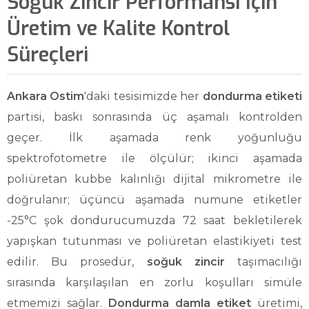
Soğuk Zincir Performansı İçin
Üretim ve Kalite Kontrol
Süreçleri
Ankara Ostim
'daki tesisimizde her
dondurma etiketi
partisi, baskı sonrasında üç aşamalı kontrolden
geçer. İlk aşamada renk yoğunluğu
spektrofotometre ile ölçülür; ikinci aşamada
poliüretan kubbe kalınlığı dijital mikrometre ile
doğrulanır; üçüncü aşamada numune etiketler
-25°C şok dondurucumuzda 72 saat bekletilerek
yapışkan tutunması ve poliüretan elastikiyeti test
edilir. Bu prosedür,
soğuk zincir
taşımacılığı
sırasında karşılaşılan en zorlu koşulları simüle
etmemizi sağlar.
Dondurma damla etiket
üretimi,