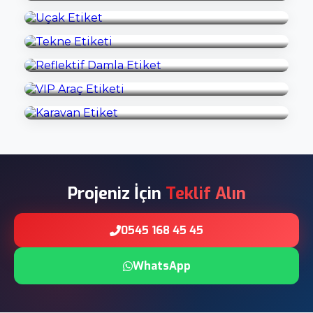
bir dondurma etiketi elde edersiniz.
Reflektif Damla Etiket
İncele
VIP Araç Etiketi
İncele
Karavan Etiket
İncele
İncele
Projeniz İçin
Teklif Alın
0545 168 45 45
WhatsApp