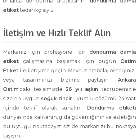
onlarca dondurma üreticisinin
dondurma damla
etiket
tedarikçisiyiz.
İletişim ve Hızlı Teklif Alın
Markanız için profesyonel bir
dondurma damla
etiket
çalışmasına başlamak için bugün
Ostim
Etiket
ile iletişime geçin. Mevcut ambalaj örneğinizi
veya tasarımınızı bizimle paylaşın;
Ankara
Ostim
'daki tesisimizde
26 yılı aşkın
tecrübemizle
size en uygun
soğuk zincir
uyumlu çözümü 24 saat
içinde teklif olarak sunalım.
Dondurma etiketi
dünyasında kalitenin, gıda güvenliğinin ve estetiğin
buluştuğu noktadayız; siz de markanızı bu noktaya
taşıyın.