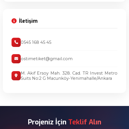
İletişim
0545 168 45 45
ostimetiket@gmail.com
M. Akif Ersoy Mah. 328. Cad. TR Invest Metro
Suits No:2 G Macunköy-Yenimahalle/Ankara
Projeniz İçin
Teklif Alın