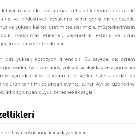
detaylı makalede, paslanmaz çelik etiketlerin üretiminde
larına ve endüstriyel faydalarına kadar geniş bir yelpazede
z ve yüksek kaliteli üretim tesislerimizle, müşterilerimizin
dik. Paslanmaz etiketler, dayanıklılık, estetik ve uzun
zgeçilmez bir yer tutmaktadır.
en biri, yüksek korozyon direncidir. Bu sayede, dış ortam
k gösterirler. Aynı zamanda, yüksek sıcaklıklara ve aşınmalara
amlar için ideal kılar. Paslanmaz etiketler, estetik açıdan da
e ürün tanıtımı açısından avantaj sunar. Ayrıca, üzerlerine
ebilirlik açısından büyük bir esneklik sağlar.
ellikleri
r ve hava koşullarına karşı dayanıklıdır.