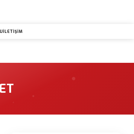
RU
İLETIŞIM
ET