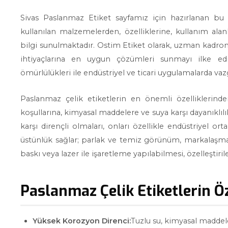
Sivas Paslanmaz Etiket sayfamız için hazırlanan bu 
kullanılan malzemelerden, özelliklerine, kullanım alan
bilgi sunulmaktadır. Ostim Etiket olarak, uzman kadromu
ihtiyaçlarına en uygun çözümleri sunmayı ilke edin
ömürlülükleri ile endüstriyel ve ticari uygulamalarda va
Paslanmaz çelik etiketlerin en önemli özelliklerind
koşullarına, kimyasal maddelere ve suya karşı dayanıklılı
karşı dirençli olmaları, onları özellikle endüstriyel ort
üstünlük sağlar; parlak ve temiz görünüm, markalaşma v
baskı veya lazer ile işaretleme yapılabilmesi, özelleştiril
Paslanmaz Çelik Etiketlerin Öz
Yüksek Korozyon Direnci:
Tuzlu su, kimyasal maddele