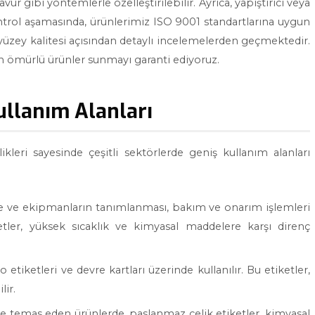
vür gibi yöntemlerle özelleştirilebilir. Ayrıca, yapıştırıcı veya
ontrol aşamasında, ürünlerimiz ISO 9001 standartlarına uygun
 yüzey kalitesi açısından detaylı incelemelerden geçmektedir.
n ömürlü ürünler sunmayı garanti ediyoruz.
ullanım Alanları
likleri sayesinde çeşitli sektörlerde geniş kullanım alanları
 ve ekipmanların tanımlanması, bakım ve onarım işlemleri
ketler, yüksek sıcaklık ve kimyasal maddelere karşı direnç
o etiketleri ve devre kartları üzerinde kullanılır. Bu etiketler,
lir.
e temas eden ürünlerde, paslanmaz çelik etiketler, kimyasal