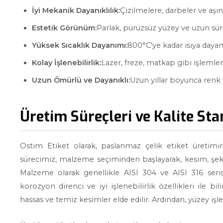
İyi Mekanik Dayanıklılık:
Çizilmelere, darbeler ve aşın
Estetik Görünüm:
Parlak, pürüzsüz yüzey ve uzun süre
Yüksek Sıcaklık Dayanımı:
800°C'ye kadar ısıya dayanı
Kolay İşlenebilirlik:
Lazer, freze, matkap gibi işlemler
Uzun Ömürlü ve Dayanıklı:
Uzun yıllar boyunca renk
Üretim Süreçleri ve Kalite Sta
Ostim Etiket olarak, paslanmaz çelik etiket üretimin
sürecimiz, malzeme seçiminden başlayarak, kesim, şeki
Malzeme olarak genellikle AISI 304 ve AISI 316 seris
korozyon direnci ve iyi işlenebilirlik özellikleri ile bi
hassas ve temiz kesimler elde edilir. Ardından, yüzey işl