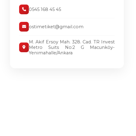
0545 168 45 45
ostimetiket@gmail.com
M. Akif Ersoy Mah. 328. Cad. TR Invest
Metro Suits No:2 G Macunköy-
Yenimahalle/Ankara