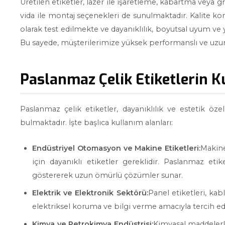
Üretilen etiketler, lazer ile işaretleme, kabartma veya gra
vida ile montaj seçenekleri de sunulmaktadır. Kalite k
olarak test edilmekte ve dayanıklılık, boyutsal uyum ve
Bu sayede, müşterilerimize yüksek performanslı ve uzu
Paslanmaz Çelik Etiketlerin K
Paslanmaz çelik etiketler, dayanıklılık ve estetik özel
bulmaktadır. İşte başlıca kullanım alanları:
Endüstriyel Otomasyon ve Makine Etiketleri:
Makine
için dayanıklı etiketler gereklidir. Paslanmaz eti
göstererek uzun ömürlü çözümler sunar.
Elektrik ve Elektronik Sektörü:
Panel etiketleri, kabl
elektriksel koruma ve bilgi verme amacıyla tercih edi
Kimya ve Petrokimya Endüstrisi:
Kimyasal maddelerl