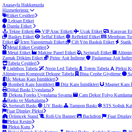
Anasayfa
Hakkımızda
Hizmetlerimiz
Etiket Çeşitleri
Leksan Etiket
Damla Etiket
Tekne Etiketi
VIP Araç Etiketi
Uçak Etiket
Karavan Et
Baskes Etiket
Şeffaf Etiket
Reflektif Etiket
Membran Tu
Etiket
İçten Yapıştırmalı Etiket
Çift Yön Baskılı Etiket
Statik
Metal Etiket Çeşitleri
Metal Etiket
Makine Panel Etiket
Serigrafi Etiket
Alümin
Zamak Döküm Etiket
Pirinç Asit İndirme
Paslanmaz Asit İndi
Tabela Çeşitleri
Lightbox Tabela
Neon Led Tabela
Totem Tabela
Pleksi K
Alüminyum Kompozit Dekupe Tabela
Bina Cephe Giydirme
Şa
İç Mekan Kapı İsimlikleri
Bombeli Kapı İsimlikleri
Düz Kapı İsimlikleri
Magnet Kapı İ
Dijital Baskı Uygulama
Dekota Foreks Uygulama Sıvama
Cam Dekor Folyo Kumlam
Baskı ve Markalama
Serigrafi Baskı
UV Baskı
Tampon Baskı
STS Soğuk Kab
Fuar Display Pleksi
Örümcek Stand
Roll-Up Banner
Backdrop
Fuar Display
Pleksi Kesim
Pleksi Kutu