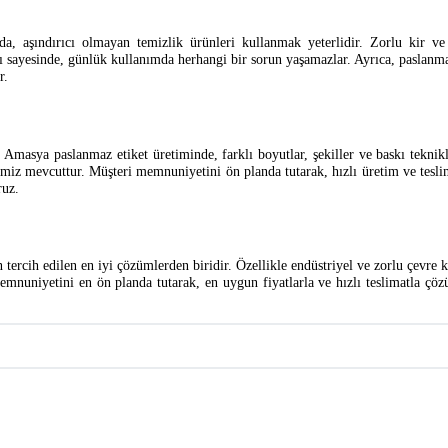
a, aşındırıcı olmayan temizlik ürünleri kullanmak yeterlidir. Zorlu kir ve t
arı sayesinde, günlük kullanımda herhangi bir sorun yaşamazlar. Ayrıca, paslan
r.
Amasya paslanmaz etiket üretiminde, farklı boyutlar, şekiller ve baskı teknikl
iz mevcuttur. Müşteri memnuniyetini ön planda tutarak, hızlı üretim ve teslima
ruz.
tercih edilen en iyi çözümlerden biridir. Özellikle endüstriyel ve zorlu çevre 
memnuniyetini en ön planda tutarak, en uygun fiyatlarla ve hızlı teslimatla çö