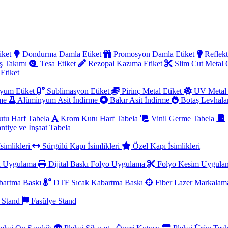
iket
Dondurma Damla Etiket
Promosyon Damla Etiket
Reflekt
ş Takımı
Tesa Etiket
Rezopal Kazıma Etiket
Slim Cut Metal
 Etiket
yum Etiket
Sublimasyon Etiket
Pirinç Metal Etiket
UV Metal 
rme
Alüminyum Asit İndirme
Bakır Asit İndirme
Botaş Levhala
utu Harf Tabela
Krom Kutu Harf Tabela
Vinil Germe Tabela
ntiye ve İnşaat Tabela
simlikleri
Sürgülü Kapı İsimlikleri
Özel Kapı İsimlikleri
a Uygulama
Dijital Baskı Folyo Uygulama
Folyo Kesim Uygul
artma Baskı
DTF Sıcak Kabartma Baskı
Fiber Lazer Markala
 Stand
Fasülye Stand