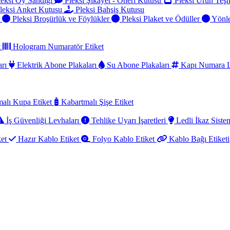
eksi Oy Sandığı
Pleksi Şikayet - Öneri Kutusu
Pleksi Ürün Teşh
leksi Anket Kutusu
Pleksi Bahşiş Kutusu
r
Pleksi Broşürlük ve Föylükler
Pleksi Plaket ve Ödüller
Yönle
t
Hologram Numaratör Etiket
arı
Elektrik Abone Plakaları
Su Abone Plakaları
Kapı Numara L
alı Kupa Etiket
Kabartmalı Şişe Etiket
İş Güvenliği Levhaları
Tehlike Uyarı İşaretleri
Ledli İkaz Sistem
ket
Hazır Kablo Etiket
Folyo Kablo Etiket
Kablo Bağı Etiketi