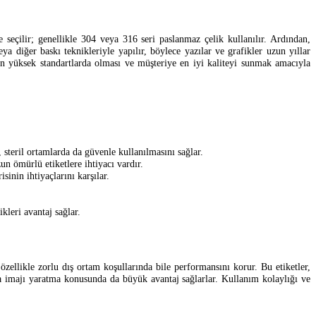
e seçilir; genellikle 304 veya 316 seri paslanmaz çelik kullanılır. Ardından,
veya diğer baskı teknikleriyle yapılır, böylece yazılar ve grafikler uzun yıllar
n en yüksek standartlarda olması ve müşteriye en iyi kaliteyi sunmak amacıyla
, steril ortamlarda da güvenle kullanılmasını sağlar.
n ömürlü etiketlere ihtiyacı vardır.
inin ihtiyaçlarını karşılar.
kleri avantaj sağlar.
zellikle zorlu dış ortam koşullarında bile performansını korur. Bu etiketler,
a imajı yaratma konusunda da büyük avantaj sağlarlar. Kullanım kolaylığı ve