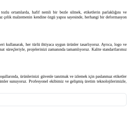
ozlu ortamlarda, hafif nemli bir bezle silmek, etiketlerin parlaklığını ve
maz çelik malzemenin kendine özgü yapısı sayesinde, herhangi bir deformasyon
eri kullanarak, her türlü ihtiyaca uygun ürünler tasarlıyoruz. Ayrıca, logo ve
t süreçleriyle, projelerinizi zamanında tamamlıyoruz. Kalite standartlarımız
koşullarında, ürünlerinizi güvenle tanıtmak ve izlemek için paslanmaz etiketler
zümler sunuyoruz. Profesyonel ekibimiz ve gelişmiş üretim teknolojilerimizle,