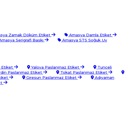
sya Zamak Döküm Etiket
Amasya Damla Etiket
masya Serigrafi Baskı
Amasya STS Soğuk Uv
 Etiket
Yalova Paslanmaz Etiket
Tunceli
din Paslanmaz Etiket
Tokat Paslanmaz Etiket
tiket
Giresun Paslanmaz Etiket
Adıyaman
et