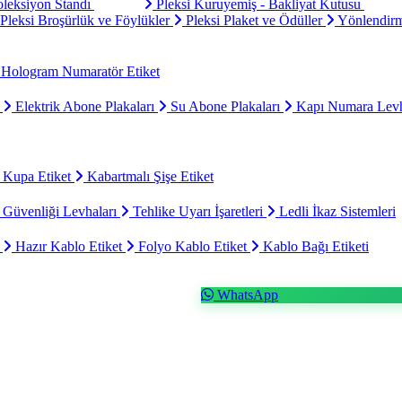
oleksiyon Standı
Pleksi Kuruyemiş - Bakliyat Kutusu
Pleksi Broşürlük ve Föylükler
Pleksi Plaket ve Ödüller
Yönlendirm
Hologram Numaratör Etiket
ı
Elektrik Abone Plakaları
Su Abone Plakaları
Kapı Numara Levh
 Kupa Etiket
Kabartmalı Şişe Etiket
 Güvenliği Levhaları
Tehlike Uyarı İşaretleri
Ledli İkaz Sistemleri
t
Hazır Kablo Etiket
Folyo Kablo Etiket
Kablo Bağı Etiketi
WhatsApp