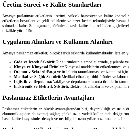
Üretim Süreci ve Kalite Standartları
Amasya paslanmaz etiketlerin üretimi, yüksek hassasiyet ve kalite kontrol st
etiketlerin boyutları ve şekli belirlenir ve lazer kesim teknolojisiyle hassas 
solmadan kalır. Son aşamada, ürünler detaylı kalite kontrolünden geçirilerek
titizlikle yürütülür.
Uygulama Alanları ve Kullanım Alanları
Amasya paslanmaz etiketler, birçok farklı sektörde kullanılmaktadır. İşte en y
Gıda ve İçecek Sektörü:
Gıda ürünlerinin ambalajlarında, şişelerde ve 
Kimya ve Kimyasal Ürünler:
Kimyasal maddelerin etiketlenmesi ve gü
Otomotiv Sektörü:
Parça ve ürünlerin tanımlanması ve izlenmesi için k
Medikal ve Sağlık Sektörü:
Medikal cihazlar, tıbbi ürünler ve laborat
Lojistik ve Depolama:
Nakliye ve depolama sırasında ürünlerin tanımla
Elektronik ve Elektrik Sektörü:
Elektronik cihazların ve ekipmanların
Paslanmaz Etiketlerin Avantajları
Paslanmaz etiketlerin en büyük avantajlarından biri, dayanıklılığı ve uzun ö
ekonomik açıdan da avantaj sağlar; çünkü uzun vadeli kullanımda değiştirme
baskı kalitesi sayesinde, detaylı ve net bilgiler uzun yıllar bozulmadan kalır.