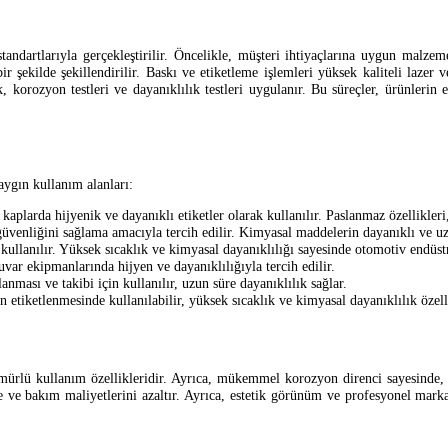
andartlarıyla gerçekleştirilir. Öncelikle, müşteri ihtiyaçlarına uygun malzem
bir şekilde şekillendirilir. Baskı ve etiketleme işlemleri yüksek kaliteli lazer 
, korozyon testleri ve dayanıklılık testleri uygulanır. Bu süreçler, ürünleri
aygın kullanım alanları:
kaplarda hijyenik ve dayanıklı etiketler olarak kullanılır. Paslanmaz özellikleri
venliğini sağlama amacıyla tercih edilir. Kimyasal maddelerin dayanıklı ve uzu
ullanılır. Yüksek sıcaklık ve kimyasal dayanıklılığı sayesinde otomotiv endüstris
uvar ekipmanlarında hijyen ve dayanıklılığıyla tercih edilir.
nması ve takibi için kullanılır, uzun süre dayanıklılık sağlar.
 etiketlenmesinde kullanılabilir, yüksek sıcaklık ve kimyasal dayanıklılık özelli
mürlü kullanım özellikleridir. Ayrıca, mükemmel korozyon direnci sayesinde, ö
 ve bakım maliyetlerini azaltır. Ayrıca, estetik görünüm ve profesyonel mark