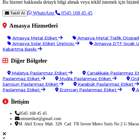
Bu hizmet hakkında detaylı bilgi almak veya teklif istemek için bizimle
WhatsApp
0545 168 45 45
Teklif Al
Amasya Hizmetleri
Amasya Metal Etiket
Amasya Metal Trafik Otopar
Amasya Solar Etiket Üreticisi
Amasya DTF Sıcak UV
Kabartma Baskı
Diğer Bölgeler
Malatya Paslanmaz Etiket
Çanakkale Paslanmaz Et
Paslanmaz Etiket
Muğla Paslanmaz Etiket
Ord
Samsun Paslanmaz Etiket
Karabük Paslanmaz Etiket
Paslanmaz Etiket
Erzincan Paslanmaz Etiket
A
İletişim
0545 168 45 45
ostimetiket@gmail.com
M. Akif Ersoy Mah. 328. Cad. TR Invest Metro Suits No:2 G Macu