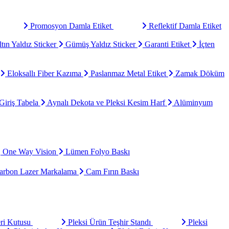
Promosyon Damla Etiket
Reflektif Damla Etiket
tın Yaldız Sticker
Gümüş Yaldız Sticker
Garanti Etiket
İçten
Eloksallı Fiber Kazıma
Paslanmaz Metal Etiket
Zamak Döküm
Giriş Tabela
Aynalı Dekota ve Pleksi Kesim Harf
Alüminyum
One Way Vision
Lümen Folyo Baskı
rbon Lazer Markalama
Cam Fırın Baskı
eri Kutusu
Pleksi Ürün Teşhir Standı
Pleksi