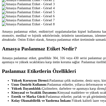
Amasya paslanmaz etiket, endüstriyel uygulamalardan kişisel kullanıma kad
otomotiv, medikal ve lojistik sektörlerinde, ürünlerin tanımlanması, izlenme
almaktadır. Ostim Etiket olarak, Amasya paslanmaz etiket üretiminde uzmanlaş
Amasya Paslanmaz Etiket Nedir?
Amasya paslanmaz etiket, genellikle 304, 316 veya 430 serisi paslanmaz çelik
aşınmaya ve yüksek sıcaklıklara karşı üstün koruma sağlar. Paslanmaz özellikle
Paslanmaz Etiketlerin Özellikleri
Yüksek Korozyon Direnci:
Paslanmaz çelik malzeme, deniz suyu, kim
Uzun Ömürlü Kullanım:
Paslanmaz etiketler, yıllarca deformasyon v
Yüksek Dayanıklılık:
Çizilmelere, darbelere ve aşınmaya karşı dirençl
Kimyasal ve Sıcaklık Dayanımı:
Kimyasal maddelere ve yüksek sıcaklı
Estetik ve Marka Gücü:
Paslanmaz etiketler, parlak ve şık görünümü
Kolay Okunabilirlik ve Yazdırma İmkanı:
Yüksek kaliteli lazer veya 