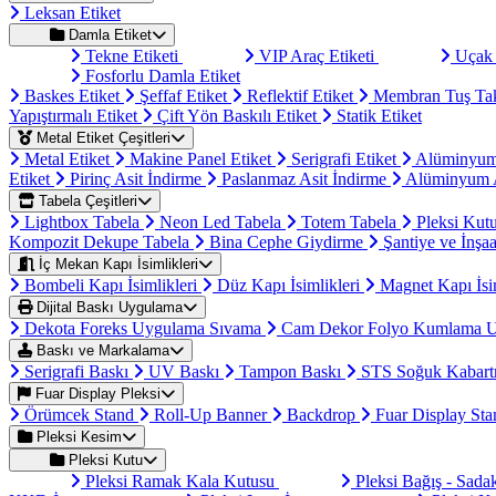
Leksan Etiket
Damla Etiket
Tekne Etiketi
VIP Araç Etiketi
Uçak 
Fosforlu Damla Etiket
Baskes Etiket
Şeffaf Etiket
Reflektif Etiket
Membran Tuş Ta
Yapıştırmalı Etiket
Çift Yön Baskılı Etiket
Statik Etiket
Metal Etiket Çeşitleri
Metal Etiket
Makine Panel Etiket
Serigrafi Etiket
Alüminyum
Etiket
Pirinç Asit İndirme
Paslanmaz Asit İndirme
Alüminyum A
Tabela Çeşitleri
Lightbox Tabela
Neon Led Tabela
Totem Tabela
Pleksi Kut
Kompozit Dekupe Tabela
Bina Cephe Giydirme
Şantiye ve İnşaa
İç Mekan Kapı İsimlikleri
Bombeli Kapı İsimlikleri
Düz Kapı İsimlikleri
Magnet Kapı İsi
Dijital Baskı Uygulama
Dekota Foreks Uygulama Sıvama
Cam Dekor Folyo Kumlama 
Baskı ve Markalama
Serigrafi Baskı
UV Baskı
Tampon Baskı
STS Soğuk Kabart
Fuar Display Pleksi
Örümcek Stand
Roll-Up Banner
Backdrop
Fuar Display St
Pleksi Kesim
Pleksi Kutu
Pleksi Ramak Kala Kutusu
Pleksi Bağış - Sad