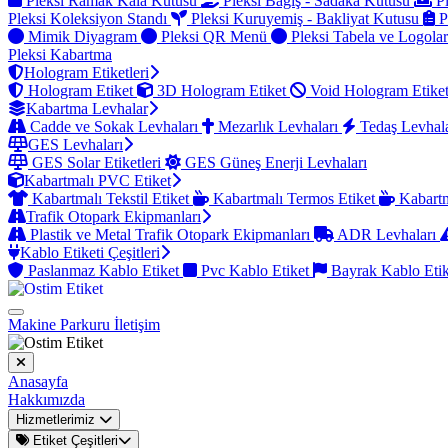
Pleksi Ramak Kala Kutusu
Pleksi Bağış - Sadaka Kutusu
Pl
Pleksi Koleksiyon Standı
Pleksi Kuruyemiş - Bakliyat Kutusu
P
Mimik Diyagram
Pleksi QR Menü
Pleksi Tabela ve Logola
Pleksi Kabartma
Hologram Etiketleri
Hologram Etiket
3D Hologram Etiket
Void Hologram Etike
Kabartma Levhalar
Cadde ve Sokak Levhaları
Mezarlık Levhaları
Tedaş Levhal
GES Levhaları
GES Solar Etiketleri
GES Güneş Enerji Levhaları
Kabartmalı PVC Etiket
Kabartmalı Tekstil Etiket
Kabartmalı Termos Etiket
Kabartm
Trafik Otopark Ekipmanları
Plastik ve Metal Trafik Otopark Ekipmanları
ADR Levhaları
Kablo Etiketi Çeşitleri
Paslanmaz Kablo Etiket
Pvc Kablo Etiket
Bayrak Kablo Eti
Makine Parkuru
İletişim
Anasayfa
Hakkımızda
Hizmetlerimiz
Etiket Çeşitleri