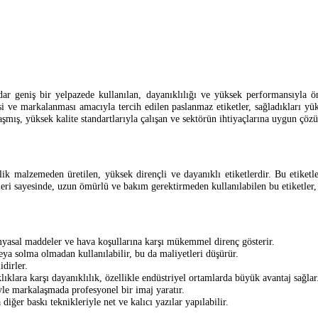
ar geniş bir yelpazede kullanılan, dayanıklılığı ve yüksek performansıyla 
si ve markalanması amacıyla tercih edilen paslanmaz etiketler, sağladıkları y
mış, yüksek kalite standartlarıyla çalışan ve sektörün ihtiyaçlarına uygun çöz
 malzemeden üretilen, yüksek dirençli ve dayanıklı etiketlerdir. Bu etiketler,
ri sayesinde, uzun ömürlü ve bakım gerektirmeden kullanılabilen bu etiketler, ür
yasal maddeler ve hava koşullarına karşı mükemmel direnç gösterir.
eya solma olmadan kullanılabilir, bu da maliyetleri düşürür.
idirler.
klara karşı dayanıklılık, özellikle endüstriyel ortamlarda büyük avantaj sağlar
yle markalaşmada profesyonel bir imaj yaratır.
diğer baskı teknikleriyle net ve kalıcı yazılar yapılabilir.