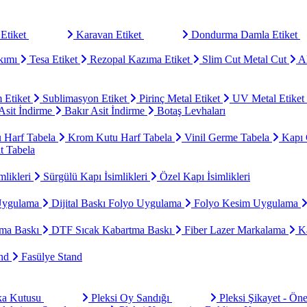
Etiket
Karavan Etiket
Dondurma Damla Etiket
kımı
Tesa Etiket
Rezopal Kazıma Etiket
Slim Cut Metal Cut
Al
 Etiket
Sublimasyon Etiket
Pirinç Metal Etiket
UV Metal Etiket
sit İndirme
Bakır Asit İndirme
Botaş Levhaları
u Harf Tabela
Krom Kutu Harf Tabela
Vinil Germe Tabela
Kapı 
t Tabela
mlikleri
Sürgülü Kapı İsimlikleri
Özel Kapı İsimlikleri
Uygulama
Dijital Baskı Folyo Uygulama
Folyo Kesim Uygulama
ma Baskı
DTF Sıcak Kabartma Baskı
Fiber Lazer Markalama
Ka
and
Fasülye Stand
aka Kutusu
Pleksi Oy Sandığı
Pleksi Şikayet - Ön