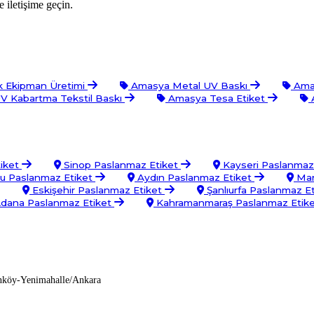
 iletişime geçin.
k Ekipman Üretimi
Amasya Metal UV Baskı
Ama
 Kabartma Tekstil Baskı
Amasya Tesa Etiket
A
iket
Sinop Paslanmaz Etiket
Kayseri Paslanmaz
u Paslanmaz Etiket
Aydın Paslanmaz Etiket
Mar
Eskişehir Paslanmaz Etiket
Şanlıurfa Paslanmaz E
dana Paslanmaz Etiket
Kahramanmaraş Paslanmaz Etik
nköy-Yenimahalle/Ankara