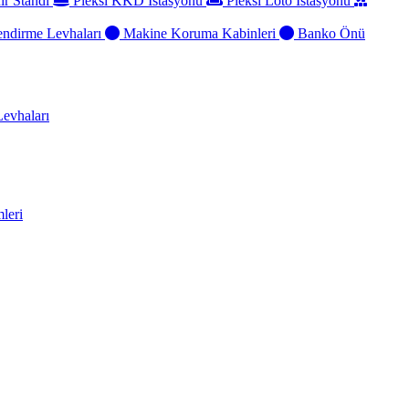
ir Standı
Pleksi KKD İstasyonu
Pleksi Loto İstasyonu
ndirme Levhaları
Makine Koruma Kabinleri
Banko Önü
evhaları
leri