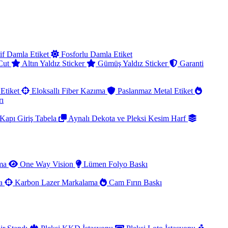
if Damla Etiket
Fosforlu Damla Etiket
 Cut
Altın Yaldız Sticker
Gümüş Yaldız Sticker
Garanti
Etiket
Eloksallı Fiber Kazıma
Paslanmaz Metal Etiket
rı
Kapı Giriş Tabela
Aynalı Dekota ve Pleksi Kesim Harf
ama
One Way Vision
Lümen Folyo Baskı
ma
Karbon Lazer Markalama
Cam Fırın Baskı