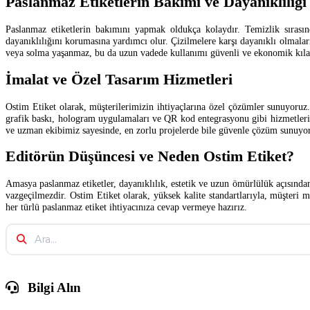
Paslanmaz Etiketlerin Bakımı ve Dayanıklılığı
Paslanmaz etiketlerin bakımını yapmak oldukça kolaydır. Temizlik sırasınd
dayanıklılığını korumasına yardımcı olur. Çizilmelere karşı dayanıklı olmal
veya solma yaşanmaz, bu da uzun vadede kullanımı güvenli ve ekonomik kıla
İmalat ve Özel Tasarım Hizmetleri
Ostim Etiket olarak, müşterilerimizin ihtiyaçlarına özel çözümler sunuyoruz. 
grafik baskı, hologram uygulamaları ve QR kod entegrasyonu gibi hizmetlerim
ve uzman ekibimiz sayesinde, en zorlu projelerde bile güvenle çözüm sunuyo
Editörün Düşüncesi ve Neden Ostim Etiket?
Amasya paslanmaz etiketler, dayanıklılık, estetik ve uzun ömürlülük açısından 
vazgeçilmezdir. Ostim Etiket olarak, yüksek kalite standartlarıyla, müşteri 
her türlü paslanmaz etiket ihtiyacınıza cevap vermeye hazırız.
Bilgi Alın