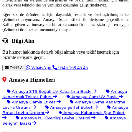
ihtiyaçlarını en iyi şekilde karşılamak ve beklentilerini aşmak için sürekli
olarak yeni teknolojiler ve yenilikçi çözümler geliştirmekteyiz.
Eğer siz de ürünleriniz için dayanıklı, estetik ve özelleştirilmiş etiket
çözümleri arıyorsanız, Amasya Solar Etiket ile iletişime geçebilirsiniz.
Kalite, güven ve inovasyonu bir arada sunan firmamız, sizin için en uygun
çözümleri üretmekten memnuniyet duyar.
Bilgi Alın
Bu hizmet hakkında detaylı bilgi almak veya teklif istemek için
bizimle iletişime geçin.
WhatsApp
0545 168 45 45
Teklif Al
Amasya Hizmetleri
Amasya STS Soğuk Uv Kabartma Baskı
Amasya
Kabartmalı Tekstil Etiket
Amasya Cam UV Baskı
Amasya Damla Etiket
Amasya Oyma Kabartma
Levha Üretimi
Amasya Şeffaf Etiket
Amasya
Botaş Levha Üretimi
Amasya Kabartmalı Şişe Etiket
Amasya İş Güvenliği Levha Üretimi
Amasya
Serigrafi Baskı