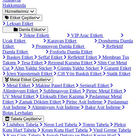
Hakkımızda
Hizmetlerimiz
Etiket Çeşitleri
Leksan Etiket
Damla Etiket
Tekne Etiketi
VIP Araç Etiketi
Uçak Etiket
Karavan Etiket
Dondurma Damla
Etiket
Promosyon Damla Etiket
Reflektif
Damla Etiket
Fosforlu Damla Etiket
Baskes Etiket
Şeffaf Etiket
Reflektif Etiket
Membran Tuş
Takımı
Tesa Etiket
Rezopal Kazıma Etiket
Slim Cut Metal
Cut
Altın Yaldız Sticker
Gümüş Yaldız Sticker
Garanti Etiket
İçten Yapıştırmalı Etiket
Çift Yön Baskılı Etiket
Statik Etiket
Metal Etiket Çeşitleri
Metal Etiket
Makine Panel Etiket
Serigrafi Etiket
Alüminyum Etiket
Sublimasyon Etiket
Pirinç Metal Etiket
UV Metal Etiket
Eloksallı Fiber Kazıma
Paslanmaz Metal
Etiket
Zamak Döküm Etiket
Pirinç Asit İndirme
Paslanmaz
Asit İndirme
Alüminyum Asit İndirme
Bakır Asit İndirme
Botaş Levhaları
Tabela Çeşitleri
Lightbox Tabela
Neon Led Tabela
Totem Tabela
Pleksi
Kutu Harf Tabela
Krom Kutu Harf Tabela
Vinil Germe Tabela
Kapı Giriş Tabela
Aynalı Dekota ve Pleksi Kesim Harf