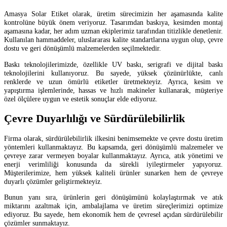
Amasya Solar Etiket olarak, üretim sürecimizin her aşamasında kalite
kontrolüne büyük önem veriyoruz. Tasarımdan baskıya, kesimden montaj
aşamasına kadar, her adım uzman ekiplerimiz tarafından titizlikle denetlenir.
Kullanılan hammaddeler, uluslararası kalite standartlarına uygun olup, çevre
dostu ve geri dönüşümlü malzemelerden seçilmektedir.
Baskı teknolojilerimizde, özellikle UV baskı, serigrafi ve dijital baskı
teknolojilerini kullanıyoruz. Bu sayede, yüksek çözünürlükte, canlı
renklerde ve uzun ömürlü etiketler üretmekteyiz. Ayrıca, kesim ve
yapıştırma işlemlerinde, hassas ve hızlı makineler kullanarak, müşteriye
özel ölçülere uygun ve estetik sonuçlar elde ediyoruz.
Çevre Duyarlılığı ve Sürdürülebilirlik
Firma olarak, sürdürülebilirlik ilkesini benimsemekte ve çevre dostu üretim
yöntemleri kullanmaktayız. Bu kapsamda, geri dönüşümlü malzemeler ve
çevreye zarar vermeyen boyalar kullanmaktayız. Ayrıca, atık yönetimi ve
enerji verimliliği konusunda da sürekli iyileştirmeler yapıyoruz.
Müşterilerimize, hem yüksek kaliteli ürünler sunarken hem de çevreye
duyarlı çözümler geliştirmekteyiz.
Bunun yanı sıra, ürünlerin geri dönüşümünü kolaylaştırmak ve atık
miktarını azaltmak için, ambalajlama ve üretim süreçlerimizi optimize
ediyoruz. Bu sayede, hem ekonomik hem de çevresel açıdan sürdürülebilir
çözümler sunmaktayız.