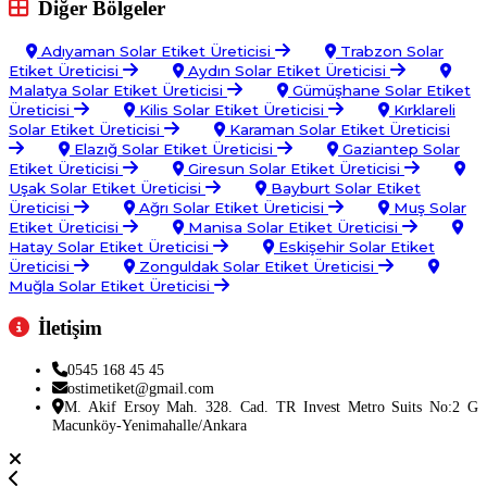
Diğer Bölgeler
Adıyaman Solar Etiket Üreticisi
Trabzon Solar
Etiket Üreticisi
Aydın Solar Etiket Üreticisi
Malatya Solar Etiket Üreticisi
Gümüşhane Solar Etiket
Üreticisi
Kilis Solar Etiket Üreticisi
Kırklareli
Solar Etiket Üreticisi
Karaman Solar Etiket Üreticisi
Elazığ Solar Etiket Üreticisi
Gaziantep Solar
Etiket Üreticisi
Giresun Solar Etiket Üreticisi
Uşak Solar Etiket Üreticisi
Bayburt Solar Etiket
Üreticisi
Ağrı Solar Etiket Üreticisi
Muş Solar
Etiket Üreticisi
Manisa Solar Etiket Üreticisi
Hatay Solar Etiket Üreticisi
Eskişehir Solar Etiket
Üreticisi
Zonguldak Solar Etiket Üreticisi
Muğla Solar Etiket Üreticisi
İletişim
0545 168 45 45
ostimetiket@gmail.com
M. Akif Ersoy Mah. 328. Cad. TR Invest Metro Suits No:2 G
Macunköy-Yenimahalle/Ankara