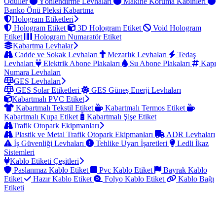
Ödüller
Yönlendirme Levhaları
Makine Koruma Kabinleri
Banko Önü Pleksi Kabartma
Hologram Etiketleri
Hologram Etiket
3D Hologram Etiket
Void Hologram
Etiket
Hologram Numaratör Etiket
Kabartma Levhalar
Cadde ve Sokak Levhaları
Mezarlık Levhaları
Tedaş
Levhaları
Elektrik Abone Plakaları
Su Abone Plakaları
Kapı
Numara Levhaları
GES Levhaları
GES Solar Etiketleri
GES Güneş Enerji Levhaları
Kabartmalı PVC Etiket
Kabartmalı Tekstil Etiket
Kabartmalı Termos Etiket
Kabartmalı Kupa Etiket
Kabartmalı Şişe Etiket
Trafik Otopark Ekipmanları
Plastik ve Metal Trafik Otopark Ekipmanları
ADR Levhaları
İş Güvenliği Levhaları
Tehlike Uyarı İşaretleri
Ledli İkaz
Sistemleri
Kablo Etiketi Çeşitleri
Paslanmaz Kablo Etiket
Pvc Kablo Etiket
Bayrak Kablo
Etiket
Hazır Kablo Etiket
Folyo Kablo Etiket
Kablo Bağı
Etiketi