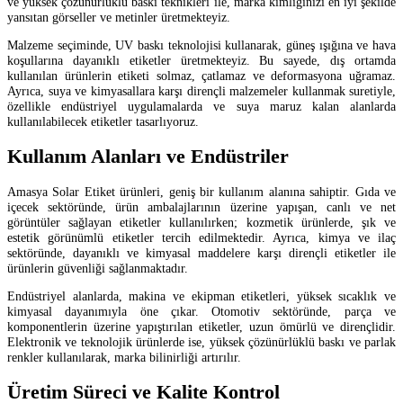
ve yüksek çözünürlüklü baskı teknikleri ile, marka kimliğinizi en iyi şekilde
yansıtan görseller ve metinler üretmekteyiz.
Malzeme seçiminde, UV baskı teknolojisi kullanarak, güneş ışığına ve hava
koşullarına dayanıklı etiketler üretmekteyiz. Bu sayede, dış ortamda
kullanılan ürünlerin etiketi solmaz, çatlamaz ve deformasyona uğramaz.
Ayrıca, suya ve kimyasallara karşı dirençli malzemeler kullanmak suretiyle,
özellikle endüstriyel uygulamalarda ve suya maruz kalan alanlarda
kullanılabilecek etiketler tasarlıyoruz.
Kullanım Alanları ve Endüstriler
Amasya Solar Etiket ürünleri, geniş bir kullanım alanına sahiptir. Gıda ve
içecek sektöründe, ürün ambalajlarının üzerine yapışan, canlı ve net
görüntüler sağlayan etiketler kullanılırken; kozmetik ürünlerde, şık ve
estetik görünümlü etiketler tercih edilmektedir. Ayrıca, kimya ve ilaç
sektöründe, dayanıklı ve kimyasal maddelere karşı dirençli etiketler ile
ürünlerin güvenliği sağlanmaktadır.
Endüstriyel alanlarda, makina ve ekipman etiketleri, yüksek sıcaklık ve
kimyasal dayanımıyla öne çıkar. Otomotiv sektöründe, parça ve
komponentlerin üzerine yapıştırılan etiketler, uzun ömürlü ve dirençlidir.
Elektronik ve teknolojik ürünlerde ise, yüksek çözünürlüklü baskı ve parlak
renkler kullanılarak, marka bilinirliği artırılır.
Üretim Süreci ve Kalite Kontrol