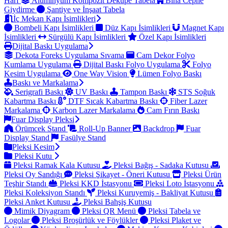
Harf
Alüminyum Kompozit Dekupe Tabela
Bina Cephe
Giydirme
Şantiye ve İnşaat Tabela
İç Mekan Kapı İsimlikleri
Bombeli Kapı İsimlikleri
Düz Kapı İsimlikleri
Magnet Kapı
İsimlikleri
Sürgülü Kapı İsimlikleri
Özel Kapı İsimlikleri
Dijital Baskı Uygulama
Dekota Foreks Uygulama Sıvama
Cam Dekor Folyo
Kumlama Uygulama
Dijital Baskı Folyo Uygulama
Folyo
Kesim Uygulama
One Way Vision
Lümen Folyo Baskı
Baskı ve Markalama
Serigrafi Baskı
UV Baskı
Tampon Baskı
STS Soğuk
Kabartma Baskı
DTF Sıcak Kabartma Baskı
Fiber Lazer
Markalama
Karbon Lazer Markalama
Cam Fırın Baskı
Fuar Display Pleksi
Örümcek Stand
Roll-Up Banner
Backdrop
Fuar
Display Stand
Fasülye Stand
Pleksi Kesim
Pleksi Kutu
Pleksi Ramak Kala Kutusu
Pleksi Bağış - Sadaka Kutusu
Pleksi Oy Sandığı
Pleksi Şikayet - Öneri Kutusu
Pleksi Ürün
Teşhir Standı
Pleksi KKD İstasyonu
Pleksi Loto İstasyonu
Pleksi Koleksiyon Standı
Pleksi Kuruyemiş - Bakliyat Kutusu
Pleksi Anket Kutusu
Pleksi Bahşiş Kutusu
Mimik Diyagram
Pleksi QR Menü
Pleksi Tabela ve
Logolar
Pleksi Broşürlük ve Föylükler
Pleksi Plaket ve