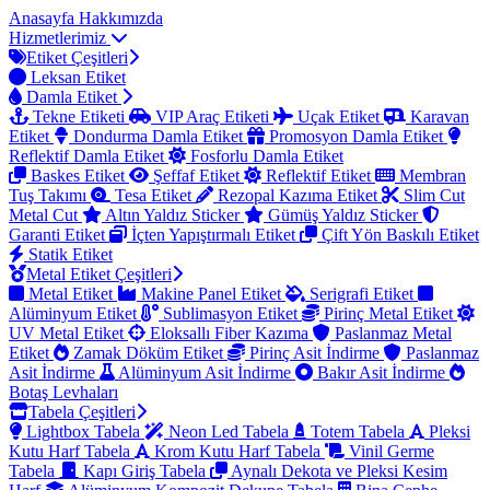
Anasayfa
Hakkımızda
Hizmetlerimiz
Etiket Çeşitleri
Leksan Etiket
Damla Etiket
Tekne Etiketi
VIP Araç Etiketi
Uçak Etiket
Karavan
Etiket
Dondurma Damla Etiket
Promosyon Damla Etiket
Reflektif Damla Etiket
Fosforlu Damla Etiket
Baskes Etiket
Şeffaf Etiket
Reflektif Etiket
Membran
Tuş Takımı
Tesa Etiket
Rezopal Kazıma Etiket
Slim Cut
Metal Cut
Altın Yaldız Sticker
Gümüş Yaldız Sticker
Garanti Etiket
İçten Yapıştırmalı Etiket
Çift Yön Baskılı Etiket
Statik Etiket
Metal Etiket Çeşitleri
Metal Etiket
Makine Panel Etiket
Serigrafi Etiket
Alüminyum Etiket
Sublimasyon Etiket
Pirinç Metal Etiket
UV Metal Etiket
Eloksallı Fiber Kazıma
Paslanmaz Metal
Etiket
Zamak Döküm Etiket
Pirinç Asit İndirme
Paslanmaz
Asit İndirme
Alüminyum Asit İndirme
Bakır Asit İndirme
Botaş Levhaları
Tabela Çeşitleri
Lightbox Tabela
Neon Led Tabela
Totem Tabela
Pleksi
Kutu Harf Tabela
Krom Kutu Harf Tabela
Vinil Germe
Tabela
Kapı Giriş Tabela
Aynalı Dekota ve Pleksi Kesim