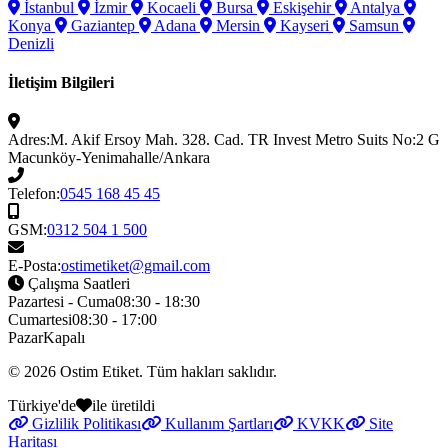
İstanbul
İzmir
Kocaeli
Bursa
Eskişehir
Antalya
Konya
Gaziantep
Adana
Mersin
Kayseri
Samsun
Denizli
İletişim Bilgileri
Adres:
M. Akif Ersoy Mah. 328. Cad. TR Invest Metro Suits No:2 G
Macunköy-Yenimahalle/Ankara
Telefon:
0545 168 45 45
GSM:
0312 504 1 500
E-Posta:
ostimetiket@gmail.com
Çalışma Saatleri
Pazartesi - Cuma
08:30 - 18:30
Cumartesi
08:30 - 17:00
Pazar
Kapalı
© 2026
Ostim Etiket
. Tüm hakları saklıdır.
Türkiye'de
ile üretildi
Gizlilik Politikası
Kullanım Şartları
KVKK
Site
Haritası