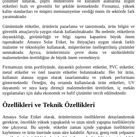
çözümler sunarak, çeşitli endüstrilere ve kullanım alanlarına uygun
etiketleri hızlı ve güvenilir bir şekilde üretmektedir. Firmamız, yüksek
kalite standartları ve müşteri memnuniyetine verdiği önem ile sektörde fark
yaratmaktadır.
Günümüzde etiketler, ürünlerin pazarlama ve tanıtımında, ürün bilgisi ve
güvenlik amaçlarıyla yaygın olarak kullanılmaktadır. Bu nedenle, etiketlerin
dayanıklılığı, görünürlüğü ve bilgi taşıma kapasitesi büyük önem
taşımaktadır. Amasya Solar Etiket, bu ihtiyaçlara uygun olarak farklı
malzeme ve teknolojiler kullanarak, müşterilerine özelleştirilmiş çözümler
sunmaktadır. Ayrıca, ürünlerimizin çevre dostu ve sürdürülebilir
malzemelerden üretildiğine de büyük önem vermekteyiz.
Firmamızın ürün portföyünde, dayanıklı polyester etiketler, PVC etiketler,
metal etiketler ve özel tasarım etiketler bulunmaktadır. Her bir ürün,
kullanım alanına uygun olarak tasarlanmakta ve yüksek performans
göstermektedir. Örneğin, dış ortamda kullanılacak ürün etiketleri, UV
dayanımlı ve suya karşı dirençli malzemelerden üretilirken, iç mekân
uygulamaları için daha ekonomik ve hafif çözümler tercih edilmektedir.
Özellikleri ve Teknik Özellikleri
Amasya Solar Etiket olarak, ürünlerimizin özelliklerini detaylandırmak
gerekirse, öncelikle yüksek yapışkanlık ve uzun süreli yapışma özellikleriyle
öne çıkıyoruz. Bu sayede, etiketler zaman içinde yapışkan özelliklerini
kaybetmez ve ürün üzerinde uzun süre kalabilir. Ayrıca, geniş renk yelpazesi