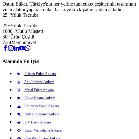
Ostim Etiket, Türkiye'nin her yerine tüm etiket çeşitlerinin tasarımını
ve imalatını yaparak etiket baskı ve sevkiyatını sağlamaktadır.
25+Yıllık Tecrübe.
25+
Yıllık Tecrübe
1000+
Mutlu Müşteri
50+
Ürün Çeşidi
7/24
Memnuniyet
Alanında En İyisi
Leksan Etiket Ankara
Asit İndirme Ankara
Metal Etiket Ankara
Folyo Kesim Ankara
Örümcek Stand Ankara
Roll Up Banner Ankara
UV Baskı Ankara
Lazer Markalama Ankara
One Way Vision Ankara