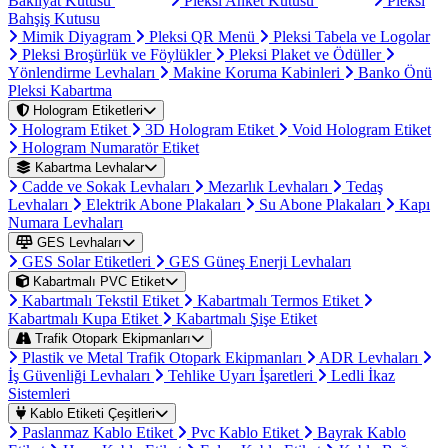
Bakliyat Kutusu
Pleksi Anket Kutusu
Pleksi
Bahşiş Kutusu
Mimik Diyagram
Pleksi QR Menü
Pleksi Tabela ve Logolar
Pleksi Broşürlük ve Föylükler
Pleksi Plaket ve Ödüller
Yönlendirme Levhaları
Makine Koruma Kabinleri
Banko Önü
Pleksi Kabartma
Hologram Etiketleri
Hologram Etiket
3D Hologram Etiket
Void Hologram Etiket
Hologram Numaratör Etiket
Kabartma Levhalar
Cadde ve Sokak Levhaları
Mezarlık Levhaları
Tedaş
Levhaları
Elektrik Abone Plakaları
Su Abone Plakaları
Kapı
Numara Levhaları
GES Levhaları
GES Solar Etiketleri
GES Güneş Enerji Levhaları
Kabartmalı PVC Etiket
Kabartmalı Tekstil Etiket
Kabartmalı Termos Etiket
Kabartmalı Kupa Etiket
Kabartmalı Şişe Etiket
Trafik Otopark Ekipmanları
Plastik ve Metal Trafik Otopark Ekipmanları
ADR Levhaları
İş Güvenliği Levhaları
Tehlike Uyarı İşaretleri
Ledli İkaz
Sistemleri
Kablo Etiketi Çeşitleri
Paslanmaz Kablo Etiket
Pvc Kablo Etiket
Bayrak Kablo