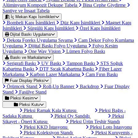
Alüminyum Kompozit Dekupe Tabela
Bina Cephe Giydirme
Şantiye ve İnşaat Tabela
İç Mekan Kapı İsimlikleri
Bombeli Kapı İsimlikleri
Düz Kapı İsimlikleri
Magnet Kapı
İsimlikleri
Sürgülü Kapı İsimlikleri
Özel Kapı İsimlikleri
Dijital Baskı Uygulama
Dekota Foreks Uygulama Sıvama
Cam Dekor Folyo Kumlama
Uygulama
Dijital Baskı Folyo Uygulama
Folyo Kesim
Uygulama
One Way Vision
Lümen Folyo Baskı
Baskı ve Markalama
Serigrafi Baskı
UV Baskı
Tampon Baskı
STS Soğuk
Kabartma Baskı
DTF Sıcak Kabartma Baskı
Fiber Lazer
Markalama
Karbon Lazer Markalama
Cam Fırın Baskı
Fuar Display Pleksi
Örümcek Stand
Roll-Up Banner
Backdrop
Fuar Display
Stand
Fasülye Stand
Pleksi Kesim
Pleksi Kutu
Pleksi Ramak Kala Kutusu
Pleksi Bağış -
Sadaka Kutusu
Pleksi Oy Sandığı
Pleksi
Şikayet - Öneri Kutusu
Pleksi Ürün Teşhir Standı
Pleksi KKD İstasyonu
Pleksi Loto İstasyonu
Pleksi Koleksiyon Standı
Pleksi Kuruyemiş -