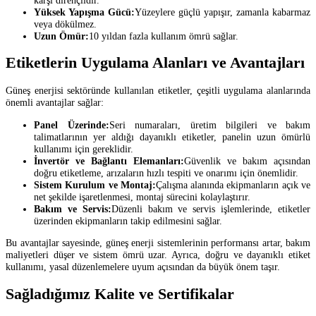
Yüksek Yapışma Gücü:
Yüzeylere güçlü yapışır, zamanla kabarmaz
veya dökülmez.
Uzun Ömür:
10 yıldan fazla kullanım ömrü sağlar.
Etiketlerin Uygulama Alanları ve Avantajları
Güneş enerjisi sektöründe kullanılan etiketler, çeşitli uygulama alanlarında
önemli avantajlar sağlar:
Panel Üzerinde:
Seri numaraları, üretim bilgileri ve bakım
talimatlarının yer aldığı dayanıklı etiketler, panelin uzun ömürlü
kullanımı için gereklidir.
İnvertör ve Bağlantı Elemanları:
Güvenlik ve bakım açısından
doğru etiketleme, arızaların hızlı tespiti ve onarımı için önemlidir.
Sistem Kurulum ve Montaj:
Çalışma alanında ekipmanların açık ve
net şekilde işaretlenmesi, montaj sürecini kolaylaştırır.
Bakım ve Servis:
Düzenli bakım ve servis işlemlerinde, etiketler
üzerinden ekipmanların takip edilmesini sağlar.
Bu avantajlar sayesinde, güneş enerji sistemlerinin performansı artar, bakım
maliyetleri düşer ve sistem ömrü uzar. Ayrıca, doğru ve dayanıklı etiket
kullanımı, yasal düzenlemelere uyum açısından da büyük önem taşır.
Sağladığımız Kalite ve Sertifikalar