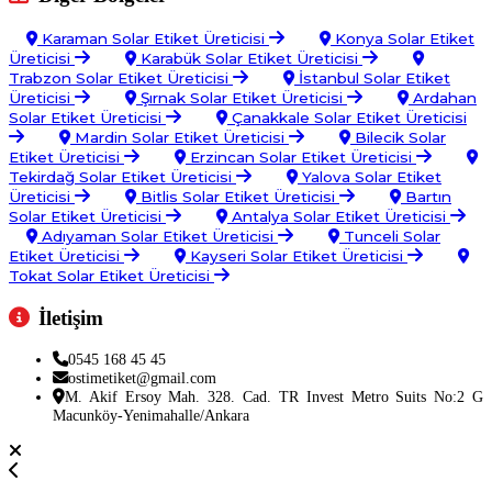
Karaman Solar Etiket Üreticisi
Konya Solar Etiket
Üreticisi
Karabük Solar Etiket Üreticisi
Trabzon Solar Etiket Üreticisi
İstanbul Solar Etiket
Üreticisi
Şırnak Solar Etiket Üreticisi
Ardahan
Solar Etiket Üreticisi
Çanakkale Solar Etiket Üreticisi
Mardin Solar Etiket Üreticisi
Bilecik Solar
Etiket Üreticisi
Erzincan Solar Etiket Üreticisi
Tekirdağ Solar Etiket Üreticisi
Yalova Solar Etiket
Üreticisi
Bitlis Solar Etiket Üreticisi
Bartın
Solar Etiket Üreticisi
Antalya Solar Etiket Üreticisi
Adıyaman Solar Etiket Üreticisi
Tunceli Solar
Etiket Üreticisi
Kayseri Solar Etiket Üreticisi
Tokat Solar Etiket Üreticisi
İletişim
0545 168 45 45
ostimetiket@gmail.com
M. Akif Ersoy Mah. 328. Cad. TR Invest Metro Suits No:2 G
Macunköy-Yenimahalle/Ankara