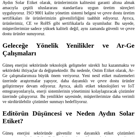
Aydın Solar Etiket olarak, ürünlerimizin kalitesini garanti altına almak
amacıyla çeşitli uluslararası standartlara uygun üretim süreçleri
uyguluyoruz. ISO 9001 kalite yönetim sistemi belgesi ve çevre dostu üretim
sertifikaları ile ürünlerimizin güvenilirliğini taahhüt ediyoruz. Ayrıca,
ürünlerimiz, CE ve RoHS gibi sertifikalarla da uyumludur. Bu sayede,
müşterilerimize sadece yüksek kaliteli değil, aynı zamanda güvenli ve çevre
dostu ürünler sunuyoruz.
Geleceğe Yönelik Yenilikler ve Ar-Ge
Çalışmaları
Güneş enerjisi sektöründe teknolojik gelişmeler sürekli hız kazanmakta ve
sektördeki ihtiyaçlar da değişmektedir. Bu nedenle, Ostim Etiket olarak, Ar-
Ge çalışmalarımıza büyük önem veriyoruz. Yeni nesil etiket malzemeleri
üzerinde araştırmalar yapıyor, daha dayanıklı ve çevre dostu ürünler
geliştirmeye devam ediyoruz. Ayrıca, akıllı etiket teknolojileri ve IoT
entegrasyonlarıyla, enerji sistemlerinin yönetimini kolaylaştıracak çözümler
üzerinde çalışıyoruz. Bu yenilikler sayesinde, müşterilerimize daha verimli
ve sürdürülebilir çözümler sunmayı hedefliyoruz.
Editörün Düşüncesi ve Neden Aydın Solar
Etiket?
Güneş enerjisi sektöründe güvenilir ve dayanıklı etiket çözümleri