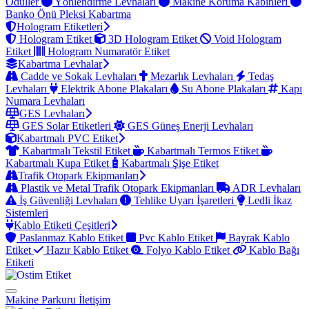
Ödüller
Yönlendirme Levhaları
Makine Koruma Kabinleri
Banko Önü Pleksi Kabartma
Hologram Etiketleri
Hologram Etiket
3D Hologram Etiket
Void Hologram
Etiket
Hologram Numaratör Etiket
Kabartma Levhalar
Cadde ve Sokak Levhaları
Mezarlık Levhaları
Tedaş
Levhaları
Elektrik Abone Plakaları
Su Abone Plakaları
Kapı
Numara Levhaları
GES Levhaları
GES Solar Etiketleri
GES Güneş Enerji Levhaları
Kabartmalı PVC Etiket
Kabartmalı Tekstil Etiket
Kabartmalı Termos Etiket
Kabartmalı Kupa Etiket
Kabartmalı Şişe Etiket
Trafik Otopark Ekipmanları
Plastik ve Metal Trafik Otopark Ekipmanları
ADR Levhaları
İş Güvenliği Levhaları
Tehlike Uyarı İşaretleri
Ledli İkaz
Sistemleri
Kablo Etiketi Çeşitleri
Paslanmaz Kablo Etiket
Pvc Kablo Etiket
Bayrak Kablo
Etiket
Hazır Kablo Etiket
Folyo Kablo Etiket
Kablo Bağı
Etiketi
Makine Parkuru
İletişim