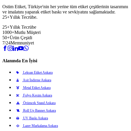
Ostim Etiket, Türkiye'nin her yerine tüm etiket çeşitlerinin tasarımını
ve imalatını yaparak etiket baskı ve sevkiyatını sağlamaktadır.
25+Yıllık Tecrübe.
25+
Yıllık Tecrübe
1000+
Mutlu Müşteri
50+
Ürün Çeşidi
7/24
Memnuniyet
Alanında En İyisi
Leksan Etiket Ankara
Asit İndirme Ankara
Metal Etiket Ankara
Folyo Kesim Ankara
Örümcek Stand Ankara
Roll Up Banner Ankara
UV Baskı Ankara
Lazer Markalama Ankara