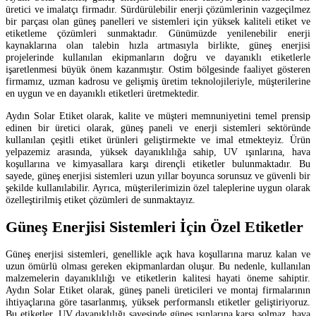
üretici ve imalatçı firmadır. Sürdürülebilir enerji çözümlerinin vazgeçilmez
bir parçası olan güneş panelleri ve sistemleri için yüksek kaliteli etiket ve
etiketleme çözümleri sunmaktadır. Günümüzde yenilenebilir enerji
kaynaklarına olan talebin hızla artmasıyla birlikte, güneş enerjisi
projelerinde kullanılan ekipmanların doğru ve dayanıklı etiketlerle
işaretlenmesi büyük önem kazanmıştır. Ostim bölgesinde faaliyet gösteren
firmamız, uzman kadrosu ve gelişmiş üretim teknolojileriyle, müşterilerine
en uygun ve en dayanıklı etiketleri üretmektedir.
Aydın Solar Etiket olarak, kalite ve müşteri memnuniyetini temel prensip
edinen bir üretici olarak, güneş paneli ve enerji sistemleri sektöründe
kullanılan çeşitli etiket ürünleri geliştirmekte ve imal etmekteyiz. Ürün
yelpazemiz arasında, yüksek dayanıklılığa sahip, UV ışınlarına, hava
koşullarına ve kimyasallara karşı dirençli etiketler bulunmaktadır. Bu
sayede, güneş enerjisi sistemleri uzun yıllar boyunca sorunsuz ve güvenli bir
şekilde kullanılabilir. Ayrıca, müşterilerimizin özel taleplerine uygun olarak
özelleştirilmiş etiket çözümleri de sunmaktayız.
Güneş Enerjisi Sistemleri İçin Özel Etiketler
Güneş enerjisi sistemleri, genellikle açık hava koşullarına maruz kalan ve
uzun ömürlü olması gereken ekipmanlardan oluşur. Bu nedenle, kullanılan
malzemelerin dayanıklılığı ve etiketlerin kalitesi hayati öneme sahiptir.
Aydın Solar Etiket olarak, güneş paneli üreticileri ve montaj firmalarının
ihtiyaçlarına göre tasarlanmış, yüksek performanslı etiketler geliştiriyoruz.
Bu etiketler, UV dayanıklılığı sayesinde güneş ışınlarına karşı solmaz, hava