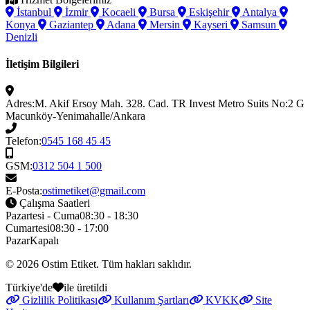
İstanbul
İzmir
Kocaeli
Bursa
Eskişehir
Antalya
Konya
Gaziantep
Adana
Mersin
Kayseri
Samsun
Denizli
İletişim Bilgileri
Adres:
M. Akif Ersoy Mah. 328. Cad. TR Invest Metro Suits No:2 G
Macunköy-Yenimahalle/Ankara
Telefon:
0545 168 45 45
GSM:
0312 504 1 500
E-Posta:
ostimetiket@gmail.com
Çalışma Saatleri
Pazartesi - Cuma
08:30 - 18:30
Cumartesi
08:30 - 17:00
Pazar
Kapalı
© 2026
Ostim Etiket
. Tüm hakları saklıdır.
Türkiye'de
ile üretildi
Gizlilik Politikası
Kullanım Şartları
KVKK
Site