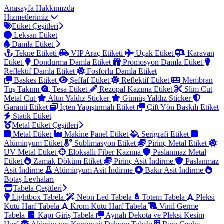
Anasayfa
Hakkımızda
Hizmetlerimiz
Etiket Çeşitleri
Leksan Etiket
Damla Etiket
Tekne Etiketi
VIP Araç Etiketi
Uçak Etiket
Karavan
Etiket
Dondurma Damla Etiket
Promosyon Damla Etiket
Reflektif Damla Etiket
Fosforlu Damla Etiket
Baskes Etiket
Şeffaf Etiket
Reflektif Etiket
Membran
Tuş Takımı
Tesa Etiket
Rezopal Kazıma Etiket
Slim Cut
Metal Cut
Altın Yaldız Sticker
Gümüş Yaldız Sticker
Garanti Etiket
İçten Yapıştırmalı Etiket
Çift Yön Baskılı Etiket
Statik Etiket
Metal Etiket Çeşitleri
Metal Etiket
Makine Panel Etiket
Serigrafi Etiket
Alüminyum Etiket
Sublimasyon Etiket
Pirinç Metal Etiket
UV Metal Etiket
Eloksallı Fiber Kazıma
Paslanmaz Metal
Etiket
Zamak Döküm Etiket
Pirinç Asit İndirme
Paslanmaz
Asit İndirme
Alüminyum Asit İndirme
Bakır Asit İndirme
Botaş Levhaları
Tabela Çeşitleri
Lightbox Tabela
Neon Led Tabela
Totem Tabela
Pleksi
Kutu Harf Tabela
Krom Kutu Harf Tabela
Vinil Germe
Tabela
Kapı Giriş Tabela
Aynalı Dekota ve Pleksi Kesim