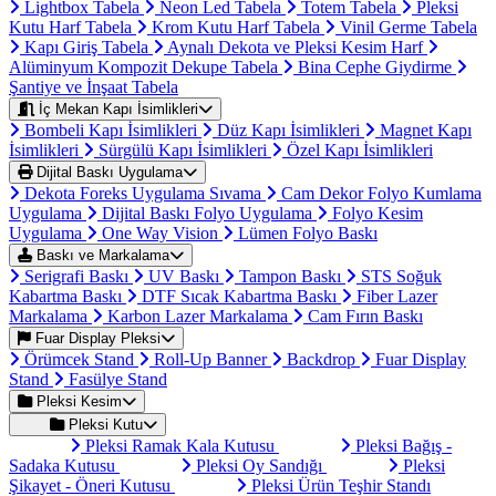
Lightbox Tabela
Neon Led Tabela
Totem Tabela
Pleksi
Kutu Harf Tabela
Krom Kutu Harf Tabela
Vinil Germe Tabela
Kapı Giriş Tabela
Aynalı Dekota ve Pleksi Kesim Harf
Alüminyum Kompozit Dekupe Tabela
Bina Cephe Giydirme
Şantiye ve İnşaat Tabela
İç Mekan Kapı İsimlikleri
Bombeli Kapı İsimlikleri
Düz Kapı İsimlikleri
Magnet Kapı
İsimlikleri
Sürgülü Kapı İsimlikleri
Özel Kapı İsimlikleri
Dijital Baskı Uygulama
Dekota Foreks Uygulama Sıvama
Cam Dekor Folyo Kumlama
Uygulama
Dijital Baskı Folyo Uygulama
Folyo Kesim
Uygulama
One Way Vision
Lümen Folyo Baskı
Baskı ve Markalama
Serigrafi Baskı
UV Baskı
Tampon Baskı
STS Soğuk
Kabartma Baskı
DTF Sıcak Kabartma Baskı
Fiber Lazer
Markalama
Karbon Lazer Markalama
Cam Fırın Baskı
Fuar Display Pleksi
Örümcek Stand
Roll-Up Banner
Backdrop
Fuar Display
Stand
Fasülye Stand
Pleksi Kesim
Pleksi Kutu
Pleksi Ramak Kala Kutusu
Pleksi Bağış -
Sadaka Kutusu
Pleksi Oy Sandığı
Pleksi
Şikayet - Öneri Kutusu
Pleksi Ürün Teşhir Standı