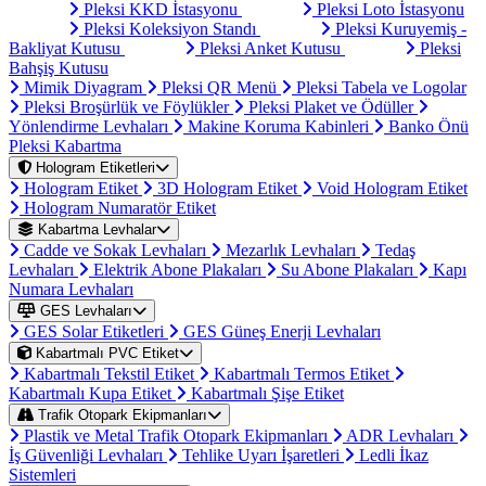
Pleksi KKD İstasyonu
Pleksi Loto İstasyonu
Pleksi Koleksiyon Standı
Pleksi Kuruyemiş -
Bakliyat Kutusu
Pleksi Anket Kutusu
Pleksi
Bahşiş Kutusu
Mimik Diyagram
Pleksi QR Menü
Pleksi Tabela ve Logolar
Pleksi Broşürlük ve Föylükler
Pleksi Plaket ve Ödüller
Yönlendirme Levhaları
Makine Koruma Kabinleri
Banko Önü
Pleksi Kabartma
Hologram Etiketleri
Hologram Etiket
3D Hologram Etiket
Void Hologram Etiket
Hologram Numaratör Etiket
Kabartma Levhalar
Cadde ve Sokak Levhaları
Mezarlık Levhaları
Tedaş
Levhaları
Elektrik Abone Plakaları
Su Abone Plakaları
Kapı
Numara Levhaları
GES Levhaları
GES Solar Etiketleri
GES Güneş Enerji Levhaları
Kabartmalı PVC Etiket
Kabartmalı Tekstil Etiket
Kabartmalı Termos Etiket
Kabartmalı Kupa Etiket
Kabartmalı Şişe Etiket
Trafik Otopark Ekipmanları
Plastik ve Metal Trafik Otopark Ekipmanları
ADR Levhaları
İş Güvenliği Levhaları
Tehlike Uyarı İşaretleri
Ledli İkaz
Sistemleri