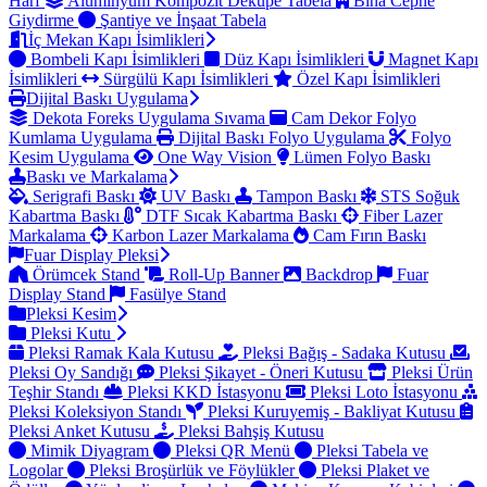
Harf
Alüminyum Kompozit Dekupe Tabela
Bina Cephe
Giydirme
Şantiye ve İnşaat Tabela
İç Mekan Kapı İsimlikleri
Bombeli Kapı İsimlikleri
Düz Kapı İsimlikleri
Magnet Kapı
İsimlikleri
Sürgülü Kapı İsimlikleri
Özel Kapı İsimlikleri
Dijital Baskı Uygulama
Dekota Foreks Uygulama Sıvama
Cam Dekor Folyo
Kumlama Uygulama
Dijital Baskı Folyo Uygulama
Folyo
Kesim Uygulama
One Way Vision
Lümen Folyo Baskı
Baskı ve Markalama
Serigrafi Baskı
UV Baskı
Tampon Baskı
STS Soğuk
Kabartma Baskı
DTF Sıcak Kabartma Baskı
Fiber Lazer
Markalama
Karbon Lazer Markalama
Cam Fırın Baskı
Fuar Display Pleksi
Örümcek Stand
Roll-Up Banner
Backdrop
Fuar
Display Stand
Fasülye Stand
Pleksi Kesim
Pleksi Kutu
Pleksi Ramak Kala Kutusu
Pleksi Bağış - Sadaka Kutusu
Pleksi Oy Sandığı
Pleksi Şikayet - Öneri Kutusu
Pleksi Ürün
Teşhir Standı
Pleksi KKD İstasyonu
Pleksi Loto İstasyonu
Pleksi Koleksiyon Standı
Pleksi Kuruyemiş - Bakliyat Kutusu
Pleksi Anket Kutusu
Pleksi Bahşiş Kutusu
Mimik Diyagram
Pleksi QR Menü
Pleksi Tabela ve
Logolar
Pleksi Broşürlük ve Föylükler
Pleksi Plaket ve