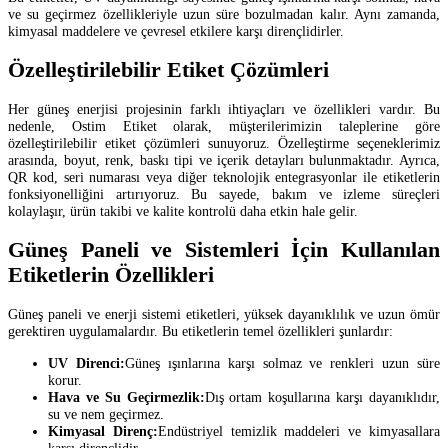
ve su geçirmez özellikleriyle uzun süre bozulmadan kalır. Aynı zamanda,
kimyasal maddelere ve çevresel etkilere karşı dirençlidirler.
Özelleştirilebilir Etiket Çözümleri
Her güneş enerjisi projesinin farklı ihtiyaçları ve özellikleri vardır. Bu
nedenle, Ostim Etiket olarak, müşterilerimizin taleplerine göre
özelleştirilebilir etiket çözümleri sunuyoruz. Özelleştirme seçeneklerimiz
arasında, boyut, renk, baskı tipi ve içerik detayları bulunmaktadır. Ayrıca,
QR kod, seri numarası veya diğer teknolojik entegrasyonlar ile etiketlerin
fonksiyonelliğini artırıyoruz. Bu sayede, bakım ve izleme süreçleri
kolaylaşır, ürün takibi ve kalite kontrolü daha etkin hale gelir.
Güneş Paneli ve Sistemleri İçin Kullanılan
Etiketlerin Özellikleri
Güneş paneli ve enerji sistemi etiketleri, yüksek dayanıklılık ve uzun ömür
gerektiren uygulamalardır. Bu etiketlerin temel özellikleri şunlardır:
UV Direnci:
Güneş ışınlarına karşı solmaz ve renkleri uzun süre
korur.
Hava ve Su Geçirmezlik:
Dış ortam koşullarına karşı dayanıklıdır,
su ve nem geçirmez.
Kimyasal Direnç:
Endüstriyel temizlik maddeleri ve kimyasallara
karşı dirençlidir.