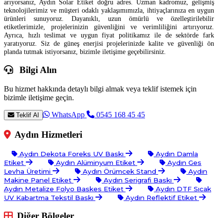
arıyorsanız, Aydın Solar Etiket doğru adres. Uzman kadromuz, gelişmiş
teknolojilerimiz ve müşteri odaklı yaklaşımımızla, ihtiyaçlarınıza en uygun
ürünleri sunuyoruz. Dayanıklı, uzun ömürlü ve özelleştirilebilir
etiketlerimizle, projelerinizin güvenliğini ve verimliliğini artırıyoruz.
Ayrıca, hızlı teslimat ve uygun fiyat politikamız ile de sektörde fark
yaratıyoruz. Siz de güneş enerjisi projelerinizde kalite ve güvenliği ön
planda tutmak istiyorsanız, bizimle iletişime geçebilirsiniz.
Bilgi Alın
Bu hizmet hakkında detaylı bilgi almak veya teklif istemek için
bizimle iletişime geçin.
WhatsApp
0545 168 45 45
Teklif Al
Aydın Hizmetleri
Aydın Dekota Foreks UV Baskı
Aydın Damla
Etiket
Aydın Alüminyum Etiket
Aydın Ges
Levha Üretimi
Aydın Örümcek Stand
Aydın
Makine Panel Etiket
Aydın Serigrafi Baskı
Aydın Metalize Folyo Baskes Etiket
Aydın DTF Sıcak
UV Kabartma Tekstil Baskı
Aydın Reflektif Etiket
Diğer Bölgeler