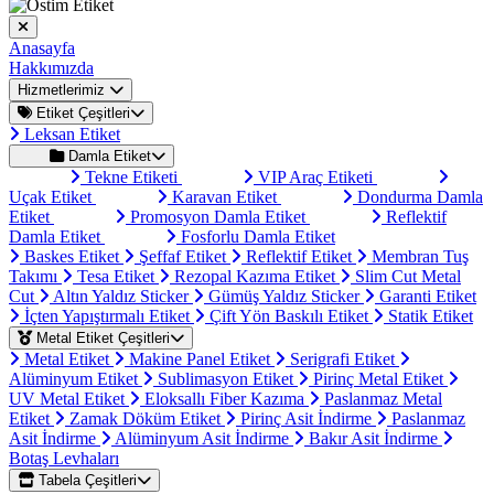
Anasayfa
Hakkımızda
Hizmetlerimiz
Etiket Çeşitleri
Leksan Etiket
Damla Etiket
Tekne Etiketi
VIP Araç Etiketi
Uçak Etiket
Karavan Etiket
Dondurma Damla
Etiket
Promosyon Damla Etiket
Reflektif
Damla Etiket
Fosforlu Damla Etiket
Baskes Etiket
Şeffaf Etiket
Reflektif Etiket
Membran Tuş
Takımı
Tesa Etiket
Rezopal Kazıma Etiket
Slim Cut Metal
Cut
Altın Yaldız Sticker
Gümüş Yaldız Sticker
Garanti Etiket
İçten Yapıştırmalı Etiket
Çift Yön Baskılı Etiket
Statik Etiket
Metal Etiket Çeşitleri
Metal Etiket
Makine Panel Etiket
Serigrafi Etiket
Alüminyum Etiket
Sublimasyon Etiket
Pirinç Metal Etiket
UV Metal Etiket
Eloksallı Fiber Kazıma
Paslanmaz Metal
Etiket
Zamak Döküm Etiket
Pirinç Asit İndirme
Paslanmaz
Asit İndirme
Alüminyum Asit İndirme
Bakır Asit İndirme
Botaş Levhaları
Tabela Çeşitleri