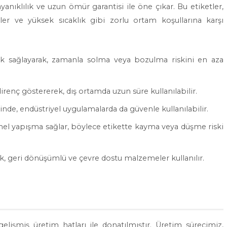
yanıklılık ve uzun ömür garantisi ile öne çıkar. Bu etiketler,
eler ve yüksek sıcaklık gibi zorlu ortam koşullarına karşı
ılık sağlayarak, zamanla solma veya bozulma riskini en aza
renç göstererek, dış ortamda uzun süre kullanılabilir.
sinde, endüstriyel uygulamalarda da güvenle kullanılabilir.
el yapışma sağlar, böylece etikette kayma veya düşme riski
k, geri dönüşümlü ve çevre dostu malzemeler kullanılır.
elişmiş üretim hatları ile donatılmıştır. Üretim sürecimiz,