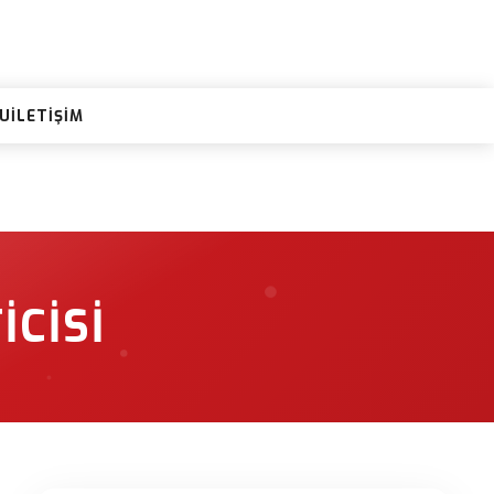
RU
İLETIŞIM
ICISI