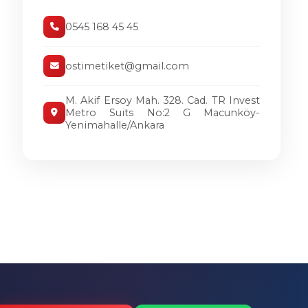
0545 168 45 45
ostimetiket@gmail.com
M. Akif Ersoy Mah. 328. Cad. TR Invest
Metro Suits No:2 G Macunköy-
Yenimahalle/Ankara