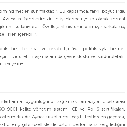
tim hizmetleri sunmaktadır. Bu kapsamda, farklı boyutlarda,
Ayrıca, müşterilerimizin ihtiyaçlarına uygun olarak, termal
ojilerini kullanıyoruz. Özelleştirilmiş ürünlerimiz, markalama,
likleri içerebilir.
k, hızlı teslimat ve rekabetçi fiyat politikasıyla hizmet
seçimi ve üretim aşamalarında çevre dostu ve sürdürülebilir
bulunuyoruz.
andartlarına uygunluğunu sağlamak amacıyla uluslararası
 ISO 9001 kalite yönetim sistemi, CE ve RoHS sertifikaları,
östermektedir. Ayrıca, ürünlerimiz çeşitli testlerden geçerek,
sal direnç gibi özelliklerde üstün performans sergilediğini