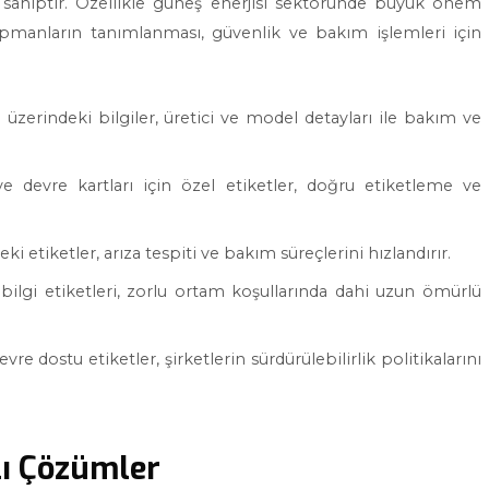
na sahiptir. Özellikle güneş enerjisi sektöründe büyük önem
kipmanların tanımlanması, güvenlik ve bakım işlemleri için
 üzerindeki bilgiler, üretici ve model detayları ile bakım ve
 ve devre kartları için özel etiketler, doğru etiketleme ve
 etiketler, arıza tespiti ve bakım süreçlerini hızlandırır.
 bilgi etiketleri, zorlu ortam koşullarında dahi uzun ömürlü
vre dostu etiketler, şirketlerin sürdürülebilirlik politikalarını
lı Çözümler