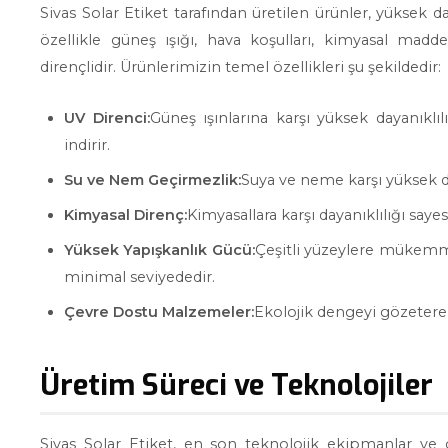
Sivas Solar Etiket tarafından üretilen ürünler, yüksek da
özellikle güneş ışığı, hava koşulları, kimyasal madd
dirençlidir. Ürünlerimizin temel özellikleri şu şekildedir:
UV Direnci:
Güneş ışınlarına karşı yüksek dayanıkl
indirir.
Su ve Nem Geçirmezlik:
Suya ve neme karşı yüksek di
Kimyasal Direnç:
Kimyasallara karşı dayanıklılığı saye
Yüksek Yapışkanlık Gücü:
Çeşitli yüzeylere mükemm
minimal seviyededir.
Çevre Dostu Malzemeler:
Ekolojik dengeyi gözetere
Üretim Süreci ve Teknolojiler
Sivas Solar Etiket, en son teknolojik ekipmanlar ve g