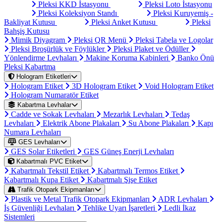
Pleksi KKD İstasyonu
Pleksi Loto İstasyonu
Pleksi Koleksiyon Standı
Pleksi Kuruyemiş -
Bakliyat Kutusu
Pleksi Anket Kutusu
Pleksi
Bahşiş Kutusu
Mimik Diyagram
Pleksi QR Menü
Pleksi Tabela ve Logolar
Pleksi Broşürlük ve Föylükler
Pleksi Plaket ve Ödüller
Yönlendirme Levhaları
Makine Koruma Kabinleri
Banko Önü
Pleksi Kabartma
Hologram Etiketleri
Hologram Etiket
3D Hologram Etiket
Void Hologram Etiket
Hologram Numaratör Etiket
Kabartma Levhalar
Cadde ve Sokak Levhaları
Mezarlık Levhaları
Tedaş
Levhaları
Elektrik Abone Plakaları
Su Abone Plakaları
Kapı
Numara Levhaları
GES Levhaları
GES Solar Etiketleri
GES Güneş Enerji Levhaları
Kabartmalı PVC Etiket
Kabartmalı Tekstil Etiket
Kabartmalı Termos Etiket
Kabartmalı Kupa Etiket
Kabartmalı Şişe Etiket
Trafik Otopark Ekipmanları
Plastik ve Metal Trafik Otopark Ekipmanları
ADR Levhaları
İş Güvenliği Levhaları
Tehlike Uyarı İşaretleri
Ledli İkaz
Sistemleri