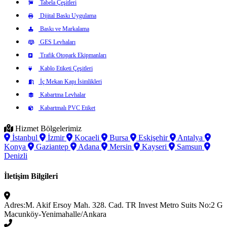
Tabela Çeşitleri
Dijital Baskı Uygulama
Baskı ve Markalama
GES Levhaları
Trafik Otopark Ekipmanları
Kablo Etiketi Çeşitleri
İç Mekan Kapı İsimlikleri
Kabartma Levhalar
Kabartmalı PVC Etiket
Hizmet Bölgelerimiz
İstanbul
İzmir
Kocaeli
Bursa
Eskişehir
Antalya
Konya
Gaziantep
Adana
Mersin
Kayseri
Samsun
Denizli
İletişim Bilgileri
Adres:
M. Akif Ersoy Mah. 328. Cad. TR Invest Metro Suits No:2 G
Macunköy-Yenimahalle/Ankara