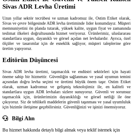
Sivas ADR Levha Üretimi
Uzun yıllar sektör tecrübesi ve uzman kadromuz ile, Ostim Etiket olarak,
Sivas ve çevre bölgesinde ADR levha üretiminde lider konumdayız. Müşteri
memnuniyetini ön planda tutarak, yüksek kalite, uygun fiyat ve zamanında
teslimat ilkeleri doğrultusunda hizmet veriyoruz. Ürünlerimiz, uluslararası
standartlara uygun, dayanıklı ve görsel açıdan net levhalardır. Ayrıca, özel
ölçüler ve tasarımlar için de esneklik sağlıyor, müşteri taleplerine göre
üretim yapıyoruz.
Editörün Düşüncesi
Sivas ADR levha üretimi, taşımacılık ve endüstri sektörleri için hayati
öneme sahip bir hizmettir. Güvenliğin sağlanması ve yasal uyumun temini
açısından doğru levha seçimi ve üretimi büyük önem taşır. Ostim Etiket
olarak, uzman kadromuz ve gelişmiş teknolojimiz ile, en kaliteli ve
standartlara uygun ADR levhaları sizlere sunuyoruz. Güvenli ve sorunsuz
taşımacılık için, ürünlerimizin dayanıklılığı ve görsel netliği ile öne
çıkıyoruz. Siz de tehlikeli maddelerin güvenli taşınması ve yasal uyumluluk
için bizimle iletişime geçebilirsiniz. Güvenliğinizi ve işinizi önemsiyoruz.
Bilgi Alın
Bu hizmet hakkında detaylı bilgi almak veya teklif istemek için