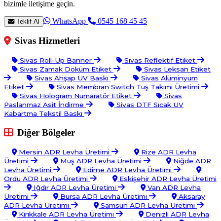
bizimle iletişime geçin.
WhatsApp
0545 168 45 45
Teklif Al
Sivas Hizmetleri
Sivas Roll-Up Banner
Sivas Reflektif Etiket
Sivas Zamak Döküm Etiket
Sivas Leksan Etiket
Sivas Ahşap UV Baskı
Sivas Alüminyum
Etiket
Sivas Membran Switch Tuş Takımı Üretimi
Sivas Hologram Numaratör Etiket
Sivas
Paslanmaz Asit İndirme
Sivas DTF Sıcak UV
Kabartma Tekstil Baskı
Diğer Bölgeler
Mersin ADR Levha Üretimi
Rize ADR Levha
Üretimi
Muş ADR Levha Üretimi
Niğde ADR
Levha Üretimi
Edirne ADR Levha Üretimi
Ordu ADR Levha Üretimi
Eskişehir ADR Levha Üretimi
Iğdır ADR Levha Üretimi
Van ADR Levha
Üretimi
Bursa ADR Levha Üretimi
Aksaray
ADR Levha Üretimi
Samsun ADR Levha Üretimi
Kırıkkale ADR Levha Üretimi
Denizli ADR Levha