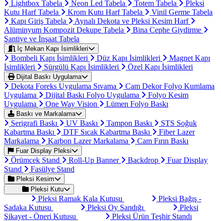
Lightbox Tabela
Neon Led Tabela
Totem Tabela
Pleksi
Kutu Harf Tabela
Krom Kutu Harf Tabela
Vinil Germe Tabela
Kapı Giriş Tabela
Aynalı Dekota ve Pleksi Kesim Harf
Alüminyum Kompozit Dekupe Tabela
Bina Cephe Giydirme
Şantiye ve İnşaat Tabela
İç Mekan Kapı İsimlikleri
Bombeli Kapı İsimlikleri
Düz Kapı İsimlikleri
Magnet Kapı
İsimlikleri
Sürgülü Kapı İsimlikleri
Özel Kapı İsimlikleri
Dijital Baskı Uygulama
Dekota Foreks Uygulama Sıvama
Cam Dekor Folyo Kumlama
Uygulama
Dijital Baskı Folyo Uygulama
Folyo Kesim
Uygulama
One Way Vision
Lümen Folyo Baskı
Baskı ve Markalama
Serigrafi Baskı
UV Baskı
Tampon Baskı
STS Soğuk
Kabartma Baskı
DTF Sıcak Kabartma Baskı
Fiber Lazer
Markalama
Karbon Lazer Markalama
Cam Fırın Baskı
Fuar Display Pleksi
Örümcek Stand
Roll-Up Banner
Backdrop
Fuar Display
Stand
Fasülye Stand
Pleksi Kesim
Pleksi Kutu
Pleksi Ramak Kala Kutusu
Pleksi Bağış -
Sadaka Kutusu
Pleksi Oy Sandığı
Pleksi
Şikayet - Öneri Kutusu
Pleksi Ürün Teşhir Standı