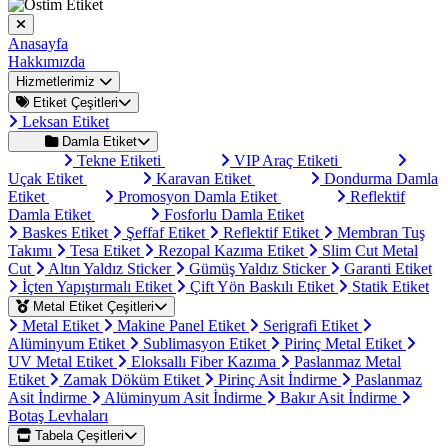
Anasayfa
Hakkımızda
Hizmetlerimiz
Etiket Çeşitleri
Leksan Etiket
Damla Etiket
Tekne Etiketi
VIP Araç Etiketi
Uçak Etiket
Karavan Etiket
Dondurma Damla
Etiket
Promosyon Damla Etiket
Reflektif
Damla Etiket
Fosforlu Damla Etiket
Baskes Etiket
Şeffaf Etiket
Reflektif Etiket
Membran Tuş
Takımı
Tesa Etiket
Rezopal Kazıma Etiket
Slim Cut Metal
Cut
Altın Yaldız Sticker
Gümüş Yaldız Sticker
Garanti Etiket
İçten Yapıştırmalı Etiket
Çift Yön Baskılı Etiket
Statik Etiket
Metal Etiket Çeşitleri
Metal Etiket
Makine Panel Etiket
Serigrafi Etiket
Alüminyum Etiket
Sublimasyon Etiket
Pirinç Metal Etiket
UV Metal Etiket
Eloksallı Fiber Kazıma
Paslanmaz Metal
Etiket
Zamak Döküm Etiket
Pirinç Asit İndirme
Paslanmaz
Asit İndirme
Alüminyum Asit İndirme
Bakır Asit İndirme
Botaş Levhaları
Tabela Çeşitleri