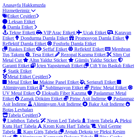
Anasayfa
Hakkımızda
Hizmetlerimiz
Etiket Çeşitleri
Leksan Etiket
Damla Etiket
Tekne Etiketi
VIP Araç Etiketi
Uçak Etiket
Karavan
Etiket
Dondurma Damla Etiket
Promosyon Damla Etiket
Reflektif Damla Etiket
Fosforlu Damla Etiket
Baskes Etiket
Şeffaf Etiket
Reflektif Etiket
Membran
Tuş Takımı
Tesa Etiket
Rezopal Kazıma Etiket
Slim Cut
Metal Cut
Altın Yaldız Sticker
Gümüş Yaldız Sticker
Garanti Etiket
İçten Yapıştırmalı Etiket
Çift Yön Baskılı Etiket
Statik Etiket
Metal Etiket Çeşitleri
Metal Etiket
Makine Panel Etiket
Serigrafi Etiket
Alüminyum Etiket
Sublimasyon Etiket
Pirinç Metal Etiket
UV Metal Etiket
Eloksallı Fiber Kazıma
Paslanmaz Metal
Etiket
Zamak Döküm Etiket
Pirinç Asit İndirme
Paslanmaz
Asit İndirme
Alüminyum Asit İndirme
Bakır Asit İndirme
Botaş Levhaları
Tabela Çeşitleri
Lightbox Tabela
Neon Led Tabela
Totem Tabela
Pleksi
Kutu Harf Tabela
Krom Kutu Harf Tabela
Vinil Germe
Tabela
Kapı Giriş Tabela
Aynalı Dekota ve Pleksi Kesim