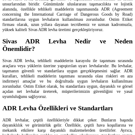
unsurlarından biridir. Günümüzde uluslararası taşımacılıkta ve lojistik
alanında, özellikle tehlikeli maddelerin taşınmasında ADR (Agreement
concerning the International Carriage of Dangerous Goods by Road)
standartlarına uygun levhaların kullanılması zorunludur. Ostim Etiket
firması olarak, uzun yıllara dayanan tecrübemiz ve uzman kadromuzla,
yüksek kaliteli Sivas ADR levha üretimi gerçekleştiriyoruz.
Sivas ADR Levha Nedir ve Neden
Önemlidir?
Sivas ADR levha, tehlikeli maddelerin karayolu ile taşınması sırasında
araçlara veya yüklerin üzerine yapıştırılan uyarı levhalarıdır. Bu levhalar,
taşımanın güvenli ve standartlara uygun gerçekleşmesini sağlar. ADR
kuralları, tehlikeli maddelerin taşınması sırasında olası riskleri en aza
indirmeyi amaçlar ve bu doğrultuda uygun levhaların kullanılması
zorunludur. Ostim Etiket olarak, bu standartlara uygun, dayanıklı ve görsel
açıdan net levhalar üreterek, müşterilerimizin güvenliğini ve yasal
uyumluluğunu sağlıyoruz.
ADR Levha Özellikleri ve Standartları
ADR levhalar, çeşitli özellikleriyle dikkat çeker. Bunların başında
dayanıklılık ve görünürlük gelir. Özellikle, çeşitli hava koşullarına ve
mekanik etkilere karşı dayanıklı malzemelerden üretilirler. Ayrıca,