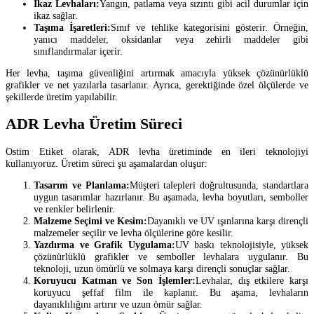
İkaz Levhaları:
Yangın, patlama veya sızıntı gibi acil durumlar için
ikaz sağlar.
Taşıma İşaretleri:
Sınıf ve tehlike kategorisini gösterir. Örneğin,
yanıcı maddeler, oksidanlar veya zehirli maddeler gibi
sınıflandırmalar içerir.
Her levha, taşıma güvenliğini artırmak amacıyla yüksek çözünürlüklü
grafikler ve net yazılarla tasarlanır. Ayrıca, gerektiğinde özel ölçülerde ve
şekillerde üretim yapılabilir.
ADR Levha Üretim Süreci
Ostim Etiket olarak, ADR levha üretiminde en ileri teknolojiyi
kullanıyoruz. Üretim süreci şu aşamalardan oluşur:
Tasarım ve Planlama:
Müşteri talepleri doğrultusunda, standartlara
uygun tasarımlar hazırlanır. Bu aşamada, levha boyutları, semboller
ve renkler belirlenir.
Malzeme Seçimi ve Kesim:
Dayanıklı ve UV ışınlarına karşı dirençli
malzemeler seçilir ve levha ölçülerine göre kesilir.
Yazdırma ve Grafik Uygulama:
UV baskı teknolojisiyle, yüksek
çözünürlüklü grafikler ve semboller levhalara uygulanır. Bu
teknoloji, uzun ömürlü ve solmaya karşı dirençli sonuçlar sağlar.
Koruyucu Katman ve Son İşlemler:
Levhalar, dış etkilere karşı
koruyucu şeffaf film ile kaplanır. Bu aşama, levhaların
dayanıklılığını artırır ve uzun ömür sağlar.