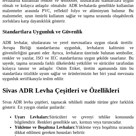
levhalarda kullanılan renkler ve semboller, uluslararası standartlara uygun
olmalı ve kolayca anlaşılır olmalıdır. ADR levhalarda genellikle kullanılan
malzemeler arasında PVC, reflektif folyo ve alüminyum bulunur. Bu
malzemeler, uzun ömürlü kullanım sağlar ve taşıma sırasında oluşabilecek
zorluklara karşı dayanıklılık gösterir.
Standartlara Uygunluk ve Güvenlik
ADR levhalar, uluslararası ve yerel mevzuatlara uygun olarak üretilir.
Avrupa Birliği standartlarına uygunluk, levhaların kalitesini ve
güvenilirliğini garanti eder. Ayrıca, levhaların üzerinde bulunan semboller,
renkler ve yazılar, ISO ve IEC standartlarına uygun şekilde tasarlanır. Bu
sayede, taşıma sırasında farklı ülkelerdeki yetkililer ve sürücüler tarafından
kolayca tanınır ve anlaşılır. Ostim Etiket, üretim aşamasında tüm bu
standartlara titizlikle uyum sağlar ve ürünlerimizin her biri yasal mevzuata
uygunluk sertifikasıyla teslim edilir.
Sivas ADR Levha Çeşitleri ve Özellikleri
Sivas ADR levha çeşitleri, taşınacak tehlikeli madde türüne göre farklılık
gösterir. En yaygın olanlar şunlardır:
Uyarı Levhaları:
Sürücüleri ve çevreyi tehlike konusunda
bilgilendirir. Renkleri genellikle sarı, kırmızı veya turuncudur.
Yükleme ve Boşaltma Levhaları:
Yükleme veya boşaltma sırasında
dikkat edilmesi gereken hususları belirtir.