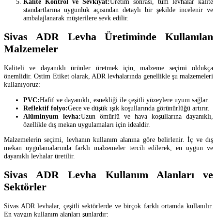
Kalite Kontrol ve Sevkiyat:
Üretim sonrası, tüm levhalar kalite
standartlarına uygunluk açısından detaylı bir şekilde incelenir ve
ambalajlanarak müşterilere sevk edilir.
Sivas ADR Levha Üretiminde Kullanılan
Malzemeler
Kaliteli ve dayanıklı ürünler üretmek için, malzeme seçimi oldukça
önemlidir. Ostim Etiket olarak, ADR levhalarında genellikle şu malzemeleri
kullanıyoruz:
PVC:
Hafif ve dayanıklı, esnekliği ile çeşitli yüzeylere uyum sağlar.
Reflektif folyo:
Gece ve düşük ışık koşullarında görünürlüğü artırır.
Alüminyum levha:
Uzun ömürlü ve hava koşullarına dayanıklı,
özellikle dış mekan uygulamaları için idealdir.
Malzemelerin seçimi, levhanın kullanım alanına göre belirlenir. İç ve dış
mekan uygulamalarında farklı malzemeler tercih edilerek, en uygun ve
dayanıklı levhalar üretilir.
Sivas ADR Levha Kullanım Alanları ve
Sektörler
Sivas ADR levhalar, çeşitli sektörlerde ve birçok farklı ortamda kullanılır.
En yaygın kullanım alanları şunlardır: