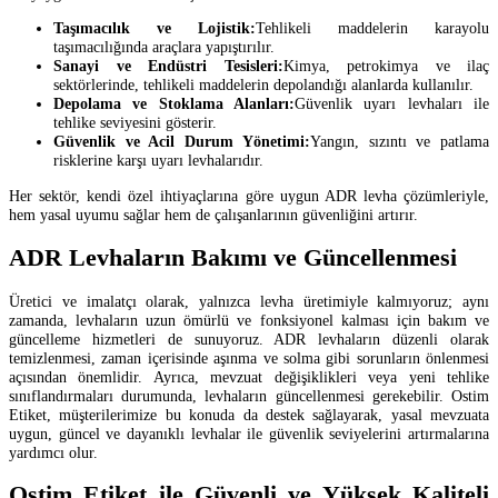
Taşımacılık ve Lojistik:
Tehlikeli maddelerin karayolu
taşımacılığında araçlara yapıştırılır.
Sanayi ve Endüstri Tesisleri:
Kimya, petrokimya ve ilaç
sektörlerinde, tehlikeli maddelerin depolandığı alanlarda kullanılır.
Depolama ve Stoklama Alanları:
Güvenlik uyarı levhaları ile
tehlike seviyesini gösterir.
Güvenlik ve Acil Durum Yönetimi:
Yangın, sızıntı ve patlama
risklerine karşı uyarı levhalarıdır.
Her sektör, kendi özel ihtiyaçlarına göre uygun ADR levha çözümleriyle,
hem yasal uyumu sağlar hem de çalışanlarının güvenliğini artırır.
ADR Levhaların Bakımı ve Güncellenmesi
Üretici ve imalatçı olarak, yalnızca levha üretimiyle kalmıyoruz; aynı
zamanda, levhaların uzun ömürlü ve fonksiyonel kalması için bakım ve
güncelleme hizmetleri de sunuyoruz. ADR levhaların düzenli olarak
temizlenmesi, zaman içerisinde aşınma ve solma gibi sorunların önlenmesi
açısından önemlidir. Ayrıca, mevzuat değişiklikleri veya yeni tehlike
sınıflandırmaları durumunda, levhaların güncellenmesi gerekebilir. Ostim
Etiket, müşterilerimize bu konuda da destek sağlayarak, yasal mevzuata
uygun, güncel ve dayanıklı levhalar ile güvenlik seviyelerini artırmalarına
yardımcı olur.
Ostim Etiket ile Güvenli ve Yüksek Kaliteli