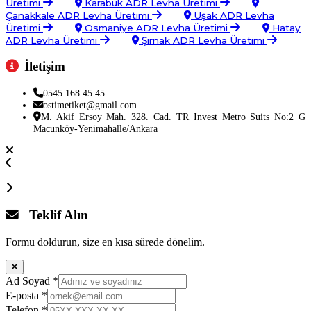
Üretimi
Karabük ADR Levha Üretimi
Çanakkale ADR Levha Üretimi
Uşak ADR Levha
Üretimi
Osmaniye ADR Levha Üretimi
Hatay
ADR Levha Üretimi
Şırnak ADR Levha Üretimi
İletişim
0545 168 45 45
ostimetiket@gmail.com
M. Akif Ersoy Mah. 328. Cad. TR Invest Metro Suits No:2 G
Macunköy-Yenimahalle/Ankara
Teklif Alın
Formu doldurun, size en kısa sürede dönelim.
Ad Soyad
*
E-posta
*
Telefon
*