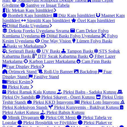
Harf
Alüminyum Kompozit Dekupe Tabela
Bina Cephe
Giydirme
Şantiye ve İnşaat Tabela
İç Mekan Kapı İsimlikleri
Bombeli Kapı İsimlikleri
Düz Kapı İsimlikleri
Magnet Kapı
İsimlikleri
Sürgülü Kapı İsimlikleri
Özel Kapı İsimlikleri
Dijital Baskı Uygulama
Dekota Foreks Uygulama Sıvama
Cam Dekor Folyo
Kumlama Uygulama
Dijital Baskı Folyo Uygulama
Folyo
Kesim Uygulama
One Way Vision
Lümen Folyo Baskı
Baskı ve Markalama
Serigrafi Baskı
UV Baskı
Tampon Baskı
STS Soğuk
Kabartma Baskı
DTF Sıcak Kabartma Baskı
Fiber Lazer
Markalama
Karbon Lazer Markalama
Cam Fırın Baskı
Fuar Display Pleksi
Örümcek Stand
Roll-Up Banner
Backdrop
Fuar
Display Stand
Fasülye Stand
Pleksi Kesim
Pleksi Kutu
Pleksi Ramak Kala Kutusu
Pleksi Bağış - Sadaka Kutusu
Pleksi Oy Sandığı
Pleksi Şikayet - Öneri Kutusu
Pleksi Ürün
Teşhir Standı
Pleksi KKD İstasyonu
Pleksi Loto İstasyonu
Pleksi Koleksiyon Standı
Pleksi Kuruyemiş - Bakliyat Kutusu
Pleksi Anket Kutusu
Pleksi Bahşiş Kutusu
Mimik Diyagram
Pleksi QR Menü
Pleksi Tabela ve
Logolar
Pleksi Broşürlük ve Föylükler
Pleksi Plaket ve