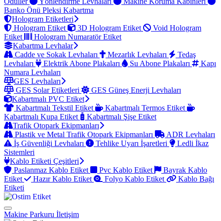
Ödüller
Yönlendirme Levhaları
Makine Koruma Kabinleri
Banko Önü Pleksi Kabartma
Hologram Etiketleri
Hologram Etiket
3D Hologram Etiket
Void Hologram
Etiket
Hologram Numaratör Etiket
Kabartma Levhalar
Cadde ve Sokak Levhaları
Mezarlık Levhaları
Tedaş
Levhaları
Elektrik Abone Plakaları
Su Abone Plakaları
Kapı
Numara Levhaları
GES Levhaları
GES Solar Etiketleri
GES Güneş Enerji Levhaları
Kabartmalı PVC Etiket
Kabartmalı Tekstil Etiket
Kabartmalı Termos Etiket
Kabartmalı Kupa Etiket
Kabartmalı Şişe Etiket
Trafik Otopark Ekipmanları
Plastik ve Metal Trafik Otopark Ekipmanları
ADR Levhaları
İş Güvenliği Levhaları
Tehlike Uyarı İşaretleri
Ledli İkaz
Sistemleri
Kablo Etiketi Çeşitleri
Paslanmaz Kablo Etiket
Pvc Kablo Etiket
Bayrak Kablo
Etiket
Hazır Kablo Etiket
Folyo Kablo Etiket
Kablo Bağı
Etiketi
Makine Parkuru
İletişim