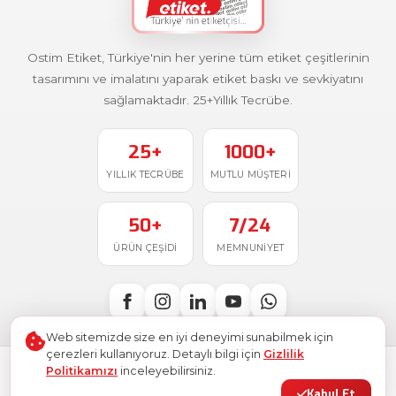
Ostim Etiket, Türkiye'nin her yerine tüm etiket çeşitlerinin
tasarımını ve imalatını yaparak etiket baskı ve sevkiyatını
sağlamaktadır. 25+Yıllık Tecrübe.
25+
1000+
YILLIK TECRÜBE
MUTLU MÜŞTERI
50+
7/24
ÜRÜN ÇEŞIDI
MEMNUNIYET
Web sitemizde size en iyi deneyimi sunabilmek için
çerezleri kullanıyoruz. Detaylı bilgi için
Gizlilik
Politikamızı
inceleyebilirsiniz.
Türkiye'de
ile üretildi
© 2026
Ostim Etiket
. Tüm hakları saklıdır.
Kabul Et