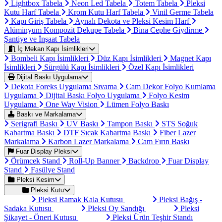
Lightbox Tabela
Neon Led Tabela
Totem Tabela
Pleksi
Kutu Harf Tabela
Krom Kutu Harf Tabela
Vinil Germe Tabela
Kapı Giriş Tabela
Aynalı Dekota ve Pleksi Kesim Harf
Alüminyum Kompozit Dekupe Tabela
Bina Cephe Giydirme
Şantiye ve İnşaat Tabela
İç Mekan Kapı İsimlikleri
Bombeli Kapı İsimlikleri
Düz Kapı İsimlikleri
Magnet Kapı
İsimlikleri
Sürgülü Kapı İsimlikleri
Özel Kapı İsimlikleri
Dijital Baskı Uygulama
Dekota Foreks Uygulama Sıvama
Cam Dekor Folyo Kumlama
Uygulama
Dijital Baskı Folyo Uygulama
Folyo Kesim
Uygulama
One Way Vision
Lümen Folyo Baskı
Baskı ve Markalama
Serigrafi Baskı
UV Baskı
Tampon Baskı
STS Soğuk
Kabartma Baskı
DTF Sıcak Kabartma Baskı
Fiber Lazer
Markalama
Karbon Lazer Markalama
Cam Fırın Baskı
Fuar Display Pleksi
Örümcek Stand
Roll-Up Banner
Backdrop
Fuar Display
Stand
Fasülye Stand
Pleksi Kesim
Pleksi Kutu
Pleksi Ramak Kala Kutusu
Pleksi Bağış -
Sadaka Kutusu
Pleksi Oy Sandığı
Pleksi
Şikayet - Öneri Kutusu
Pleksi Ürün Teşhir Standı