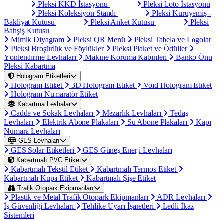
Pleksi KKD İstasyonu
Pleksi Loto İstasyonu
Pleksi Koleksiyon Standı
Pleksi Kuruyemiş -
Bakliyat Kutusu
Pleksi Anket Kutusu
Pleksi
Bahşiş Kutusu
Mimik Diyagram
Pleksi QR Menü
Pleksi Tabela ve Logolar
Pleksi Broşürlük ve Föylükler
Pleksi Plaket ve Ödüller
Yönlendirme Levhaları
Makine Koruma Kabinleri
Banko Önü
Pleksi Kabartma
Hologram Etiketleri
Hologram Etiket
3D Hologram Etiket
Void Hologram Etiket
Hologram Numaratör Etiket
Kabartma Levhalar
Cadde ve Sokak Levhaları
Mezarlık Levhaları
Tedaş
Levhaları
Elektrik Abone Plakaları
Su Abone Plakaları
Kapı
Numara Levhaları
GES Levhaları
GES Solar Etiketleri
GES Güneş Enerji Levhaları
Kabartmalı PVC Etiket
Kabartmalı Tekstil Etiket
Kabartmalı Termos Etiket
Kabartmalı Kupa Etiket
Kabartmalı Şişe Etiket
Trafik Otopark Ekipmanları
Plastik ve Metal Trafik Otopark Ekipmanları
ADR Levhaları
İş Güvenliği Levhaları
Tehlike Uyarı İşaretleri
Ledli İkaz
Sistemleri