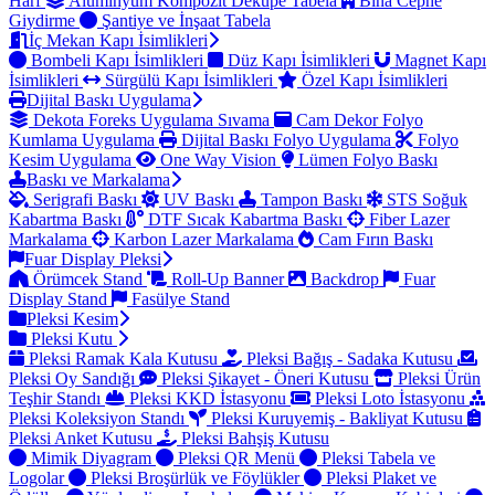
Harf
Alüminyum Kompozit Dekupe Tabela
Bina Cephe
Giydirme
Şantiye ve İnşaat Tabela
İç Mekan Kapı İsimlikleri
Bombeli Kapı İsimlikleri
Düz Kapı İsimlikleri
Magnet Kapı
İsimlikleri
Sürgülü Kapı İsimlikleri
Özel Kapı İsimlikleri
Dijital Baskı Uygulama
Dekota Foreks Uygulama Sıvama
Cam Dekor Folyo
Kumlama Uygulama
Dijital Baskı Folyo Uygulama
Folyo
Kesim Uygulama
One Way Vision
Lümen Folyo Baskı
Baskı ve Markalama
Serigrafi Baskı
UV Baskı
Tampon Baskı
STS Soğuk
Kabartma Baskı
DTF Sıcak Kabartma Baskı
Fiber Lazer
Markalama
Karbon Lazer Markalama
Cam Fırın Baskı
Fuar Display Pleksi
Örümcek Stand
Roll-Up Banner
Backdrop
Fuar
Display Stand
Fasülye Stand
Pleksi Kesim
Pleksi Kutu
Pleksi Ramak Kala Kutusu
Pleksi Bağış - Sadaka Kutusu
Pleksi Oy Sandığı
Pleksi Şikayet - Öneri Kutusu
Pleksi Ürün
Teşhir Standı
Pleksi KKD İstasyonu
Pleksi Loto İstasyonu
Pleksi Koleksiyon Standı
Pleksi Kuruyemiş - Bakliyat Kutusu
Pleksi Anket Kutusu
Pleksi Bahşiş Kutusu
Mimik Diyagram
Pleksi QR Menü
Pleksi Tabela ve
Logolar
Pleksi Broşürlük ve Föylükler
Pleksi Plaket ve