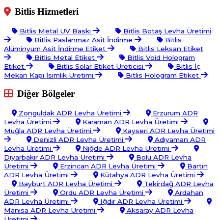
Bitlis Hizmetleri
Bitlis Metal UV Baskı
Bitlis Botaş Levha Üretimi
Bitlis Paslanmaz Asit İndirme
Bitlis
Alüminyum Asit İndirme Etiket
Bitlis Leksan Etiket
Bitlis Metal Etiket
Bitlis Void Hologram
Etiket
Bitlis Solar Etiket Üreticisi
Bitlis İç
Mekan Kapı İsimlik Üretimi
Bitlis Hologram Etiket
Diğer Bölgeler
Zonguldak ADR Levha Üretimi
Erzurum ADR
Levha Üretimi
Karaman ADR Levha Üretimi
Muğla ADR Levha Üretimi
Kayseri ADR Levha Üretimi
Denizli ADR Levha Üretimi
Adıyaman ADR
Levha Üretimi
Niğde ADR Levha Üretimi
Diyarbakır ADR Levha Üretimi
Bolu ADR Levha
Üretimi
Erzincan ADR Levha Üretimi
Bartın
ADR Levha Üretimi
Kütahya ADR Levha Üretimi
Bayburt ADR Levha Üretimi
Tekirdağ ADR Levha
Üretimi
Ordu ADR Levha Üretimi
Ardahan
ADR Levha Üretimi
Iğdır ADR Levha Üretimi
Manisa ADR Levha Üretimi
Aksaray ADR Levha
Üretimi