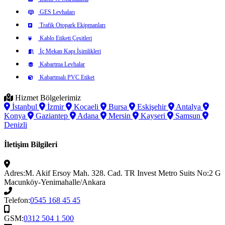
GES Levhaları
Trafik Otopark Ekipmanları
Kablo Etiketi Çeşitleri
İç Mekan Kapı İsimlikleri
Kabartma Levhalar
Kabartmalı PVC Etiket
Hizmet Bölgelerimiz
İstanbul
İzmir
Kocaeli
Bursa
Eskişehir
Antalya
Konya
Gaziantep
Adana
Mersin
Kayseri
Samsun
Denizli
İletişim Bilgileri
Adres:
M. Akif Ersoy Mah. 328. Cad. TR Invest Metro Suits No:2 G
Macunköy-Yenimahalle/Ankara
Telefon:
0545 168 45 45
GSM:
0312 504 1 500