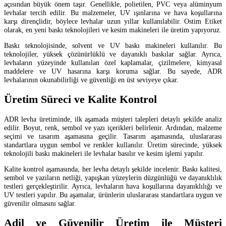
açısından büyük önem taşır. Genellikle, polietilen, PVC veya alüminyum
levhalar tercih edilir. Bu malzemeler, UV ışınlarına ve hava koşullarına
karşı dirençlidir, böylece levhalar uzun yıllar kullanılabilir. Ostim Etiket
olarak, en yeni baskı teknolojileri ve kesim makineleri ile üretim yapıyoruz.
Baskı teknolojisinde, solvent ve UV baskı makineleri kullanılır. Bu
teknolojiler, yüksek çözünürlüklü ve dayanıklı baskılar sağlar. Ayrıca,
levhaların yüzeyinde kullanılan özel kaplamalar, çizilmelere, kimyasal
maddelere ve UV hasarına karşı koruma sağlar. Bu sayede, ADR
levhalarının okunabilirliği ve güvenliği en üst seviyeye çıkar.
Üretim Süreci ve Kalite Kontrol
ADR levha üretiminde, ilk aşamada müşteri talepleri detaylı şekilde analiz
edilir. Boyut, renk, sembol ve yazı içerikleri belirlenir. Ardından, malzeme
seçimi ve tasarım aşamasına geçilir. Tasarım aşamasında, uluslararası
standartlara uygun sembol ve renkler kullanılır. Üretim sürecinde, yüksek
teknolojili baskı makineleri ile levhalar basılır ve kesim işlemi yapılır.
Kalite kontrol aşamasında, her levha detaylı şekilde incelenir. Baskı kalitesi,
sembol ve yazıların netliği, yapışkan yüzeylerin düzgünlüğü ve dayanıklılık
testleri gerçekleştirilir. Ayrıca, levhaların hava koşullarına dayanıklılığı ve
UV testleri yapılır. Bu aşamalar, ürünlerin uluslararası standartlara uygun ve
güvenilir olmasını sağlar.
Adil ve Güvenilir Üretim ile Müşteri