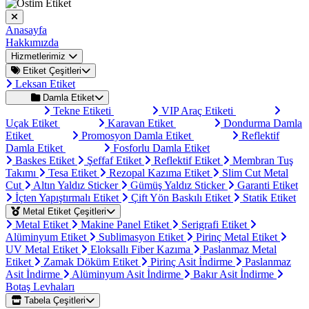
Anasayfa
Hakkımızda
Hizmetlerimiz
Etiket Çeşitleri
Leksan Etiket
Damla Etiket
Tekne Etiketi
VIP Araç Etiketi
Uçak Etiket
Karavan Etiket
Dondurma Damla
Etiket
Promosyon Damla Etiket
Reflektif
Damla Etiket
Fosforlu Damla Etiket
Baskes Etiket
Şeffaf Etiket
Reflektif Etiket
Membran Tuş
Takımı
Tesa Etiket
Rezopal Kazıma Etiket
Slim Cut Metal
Cut
Altın Yaldız Sticker
Gümüş Yaldız Sticker
Garanti Etiket
İçten Yapıştırmalı Etiket
Çift Yön Baskılı Etiket
Statik Etiket
Metal Etiket Çeşitleri
Metal Etiket
Makine Panel Etiket
Serigrafi Etiket
Alüminyum Etiket
Sublimasyon Etiket
Pirinç Metal Etiket
UV Metal Etiket
Eloksallı Fiber Kazıma
Paslanmaz Metal
Etiket
Zamak Döküm Etiket
Pirinç Asit İndirme
Paslanmaz
Asit İndirme
Alüminyum Asit İndirme
Bakır Asit İndirme
Botaş Levhaları
Tabela Çeşitleri