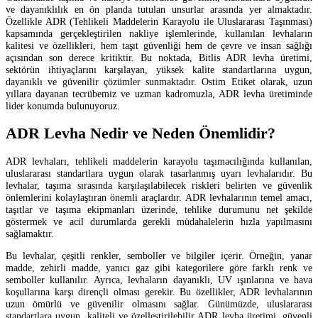
ve dayanıklılık en ön planda tutulan unsurlar arasında yer almaktadır.
Özellikle ADR (Tehlikeli Maddelerin Karayolu ile Uluslararası Taşınması)
kapsamında gerçekleştirilen nakliye işlemlerinde, kullanılan levhaların
kalitesi ve özellikleri, hem taşıt güvenliği hem de çevre ve insan sağlığı
açısından son derece kritiktir. Bu noktada, Bitlis ADR levha üretimi,
sektörün ihtiyaçlarını karşılayan, yüksek kalite standartlarına uygun,
dayanıklı ve güvenilir çözümler sunmaktadır. Ostim Etiket olarak, uzun
yıllara dayanan tecrübemiz ve uzman kadromuzla, ADR levha üretiminde
lider konumda bulunuyoruz.
ADR Levha Nedir ve Neden Önemlidir?
ADR levhaları, tehlikeli maddelerin karayolu taşımacılığında kullanılan,
uluslararası standartlara uygun olarak tasarlanmış uyarı levhalarıdır. Bu
levhalar, taşıma sırasında karşılaşılabilecek riskleri belirten ve güvenlik
önlemlerini kolaylaştıran önemli araçlardır. ADR levhalarının temel amacı,
taşıtlar ve taşıma ekipmanları üzerinde, tehlike durumunu net şekilde
göstermek ve acil durumlarda gerekli müdahalelerin hızla yapılmasını
sağlamaktır.
Bu levhalar, çeşitli renkler, semboller ve bilgiler içerir. Örneğin, yanar
madde, zehirli madde, yanıcı gaz gibi kategorilere göre farklı renk ve
semboller kullanılır. Ayrıca, levhaların dayanıklı, UV ışınlarına ve hava
koşullarına karşı dirençli olması gerekir. Bu özellikler, ADR levhalarının
uzun ömürlü ve güvenilir olmasını sağlar. Günümüzde, uluslararası
standartlara uygun, kaliteli ve özelleştirilebilir ADR levha üretimi, güvenli