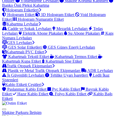
Ödüller
Yönlendirme Levhaları
Makine Koruma Kabinleri
Banko Önü Pleksi Kabartma
Hologram Etiketleri
Hologram Etiket
3D Hologram Etiket
Void Hologram
Etiket
Hologram Numaratör Etiket
Kabartma Levhalar
Cadde ve Sokak Levhaları
Mezarlık Levhaları
Tedaş
Levhaları
Elektrik Abone Plakaları
Su Abone Plakaları
Kapı
Numara Levhaları
GES Levhaları
GES Solar Etiketleri
GES Güneş Enerji Levhaları
Kabartmalı PVC Etiket
Kabartmalı Tekstil Etiket
Kabartmalı Termos Etiket
Kabartmalı Kupa Etiket
Kabartmalı Şişe Etiket
Trafik Otopark Ekipmanları
Plastik ve Metal Trafik Otopark Ekipmanları
ADR Levhaları
İş Güvenliği Levhaları
Tehlike Uyarı İşaretleri
Ledli İkaz
Sistemleri
Kablo Etiketi Çeşitleri
Paslanmaz Kablo Etiket
Pvc Kablo Etiket
Bayrak Kablo
Etiket
Hazır Kablo Etiket
Folyo Kablo Etiket
Kablo Bağı
Etiketi
Makine Parkuru
İletişim