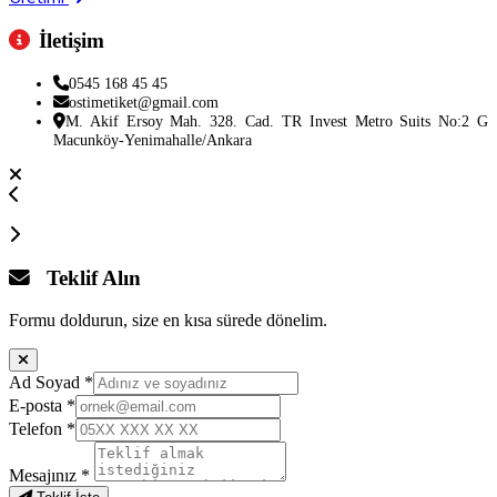
İletişim
0545 168 45 45
ostimetiket@gmail.com
M. Akif Ersoy Mah. 328. Cad. TR Invest Metro Suits No:2 G
Macunköy-Yenimahalle/Ankara
Teklif Alın
Formu doldurun, size en kısa sürede dönelim.
Ad Soyad
*
E-posta
*
Telefon
*
Mesajınız
*