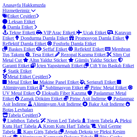
Anasayfa
Hakkımızda
Hizmetlerimiz
Etiket Çeşitleri
Leksan Etiket
Damla Etiket
Tekne Etiketi
VIP Araç Etiketi
Uçak Etiket
Karavan
Etiket
Dondurma Damla Etiket
Promosyon Damla Etiket
Reflektif Damla Etiket
Fosforlu Damla Etiket
Baskes Etiket
Şeffaf Etiket
Reflektif Etiket
Membran
Tuş Takımı
Tesa Etiket
Rezopal Kazıma Etiket
Slim Cut
Metal Cut
Altın Yaldız Sticker
Gümüş Yaldız Sticker
Garanti Etiket
İçten Yapıştırmalı Etiket
Çift Yön Baskılı Etiket
Statik Etiket
Metal Etiket Çeşitleri
Metal Etiket
Makine Panel Etiket
Serigrafi Etiket
Alüminyum Etiket
Sublimasyon Etiket
Pirinç Metal Etiket
UV Metal Etiket
Eloksallı Fiber Kazıma
Paslanmaz Metal
Etiket
Zamak Döküm Etiket
Pirinç Asit İndirme
Paslanmaz
Asit İndirme
Alüminyum Asit İndirme
Bakır Asit İndirme
Botaş Levhaları
Tabela Çeşitleri
Lightbox Tabela
Neon Led Tabela
Totem Tabela
Pleksi
Kutu Harf Tabela
Krom Kutu Harf Tabela
Vinil Germe
Tabela
Kapı Giriş Tabela
Aynalı Dekota ve Pleksi Kesim