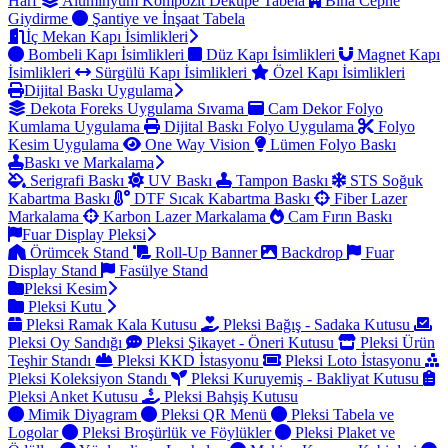
Harf
Alüminyum Kompozit Dekupe Tabela
Bina Cephe
Giydirme
Şantiye ve İnşaat Tabela
İç Mekan Kapı İsimlikleri
Bombeli Kapı İsimlikleri
Düz Kapı İsimlikleri
Magnet Kapı
İsimlikleri
Sürgülü Kapı İsimlikleri
Özel Kapı İsimlikleri
Dijital Baskı Uygulama
Dekota Foreks Uygulama Sıvama
Cam Dekor Folyo
Kumlama Uygulama
Dijital Baskı Folyo Uygulama
Folyo
Kesim Uygulama
One Way Vision
Lümen Folyo Baskı
Baskı ve Markalama
Serigrafi Baskı
UV Baskı
Tampon Baskı
STS Soğuk
Kabartma Baskı
DTF Sıcak Kabartma Baskı
Fiber Lazer
Markalama
Karbon Lazer Markalama
Cam Fırın Baskı
Fuar Display Pleksi
Örümcek Stand
Roll-Up Banner
Backdrop
Fuar
Display Stand
Fasülye Stand
Pleksi Kesim
Pleksi Kutu
Pleksi Ramak Kala Kutusu
Pleksi Bağış - Sadaka Kutusu
Pleksi Oy Sandığı
Pleksi Şikayet - Öneri Kutusu
Pleksi Ürün
Teşhir Standı
Pleksi KKD İstasyonu
Pleksi Loto İstasyonu
Pleksi Koleksiyon Standı
Pleksi Kuruyemiş - Bakliyat Kutusu
Pleksi Anket Kutusu
Pleksi Bahşiş Kutusu
Mimik Diyagram
Pleksi QR Menü
Pleksi Tabela ve
Logolar
Pleksi Broşürlük ve Föylükler
Pleksi Plaket ve