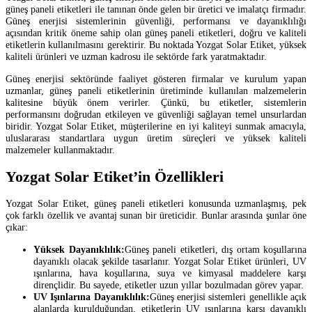
güneş paneli etiketleri ile tanınan önde gelen bir üretici ve imalatçı firmadır.
Güneş enerjisi sistemlerinin güvenliği, performansı ve dayanıklılığı
açısından kritik öneme sahip olan güneş paneli etiketleri, doğru ve kaliteli
etiketlerin kullanılmasını gerektirir. Bu noktada Yozgat Solar Etiket, yüksek
kaliteli ürünleri ve uzman kadrosu ile sektörde fark yaratmaktadır.
Güneş enerjisi sektöründe faaliyet gösteren firmalar ve kurulum yapan
uzmanlar, güneş paneli etiketlerinin üretiminde kullanılan malzemelerin
kalitesine büyük önem verirler. Çünkü, bu etiketler, sistemlerin
performansını doğrudan etkileyen ve güvenliği sağlayan temel unsurlardan
biridir. Yozgat Solar Etiket, müşterilerine en iyi kaliteyi sunmak amacıyla,
uluslararası standartlara uygun üretim süreçleri ve yüksek kaliteli
malzemeler kullanmaktadır.
Yozgat Solar Etiket’in Özellikleri
Yozgat Solar Etiket, güneş paneli etiketleri konusunda uzmanlaşmış, pek
çok farklı özellik ve avantaj sunan bir üreticidir. Bunlar arasında şunlar öne
çıkar:
Yüksek Dayanıklılık:
Güneş paneli etiketleri, dış ortam koşullarına
dayanıklı olacak şekilde tasarlanır. Yozgat Solar Etiket ürünleri, UV
ışınlarına, hava koşullarına, suya ve kimyasal maddelere karşı
dirençlidir. Bu sayede, etiketler uzun yıllar bozulmadan görev yapar.
UV Işınlarına Dayanıklılık:
Güneş enerjisi sistemleri genellikle açık
alanlarda kurulduğundan, etiketlerin UV ışınlarına karşı dayanıklı