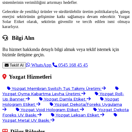
sistemlerinin verimliliğini artırmayı hedefler.
Gelecekte de yenilikçi ürünler ve sürdürülebilir üretim politikalarıyla, güneş
enerjisi sektörünün gelişimine katkı sağlamaya devam edecektir. Yozgat
Solar Etiket olarak, sektörün güvenilir ve tercih edilen ismi olmaya
kararlıyız.
Bilgi Alın
Bu hizmet hakkında detaylı bilgi almak veya teklif istemek için
bizimle iletişime geçin.
WhatsApp
0545 168 45 45
Teklif Al
Yozgat Hizmetleri
Yozgat Membran Switch Tuş Takımı Üretimi
Yozgat Oyma Kabartma Levha Üretimi
Yozgat Roll-
Up Banner
Yozgat Damla Etiket
Yozgat
Hologram Etiket
Yozgat Dekota/Foreks Uygulama
Yozgat Void Hologram Etiket
Yozgat Dekota
Foreks UV Baskı
Yozgat Leksan Etiket
Yozgat Metal UV Baskı
Diğer Bölgeler