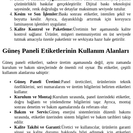
çözünürlüklü baskılar gerçekleştirilir. Dijital baskı teknolojisi
sayesinde, renk doğruluğu ve detaylar maksimum seviyede tutulur.
Kesim ve Son İşlemler:
Baskı sonrası etiketler, istenilen şekil ve
boyutta kesilir. Ayrıca, dayanıklılığı artırmak için koruyucu
laminasyon işlemleri uygulanır.
Kalite Kontrol ve Paketleme:
Üretimin her aşamasında kalite
kontrol sağlanır. Ürünler, müşteri memnuniyetini en üst seviyede
tutmak amacıyla özenle paketlenir ve sevkiyata hazır hale getirilir.
Güneş Paneli Etiketlerinin Kullanım Alanları
Güneş paneli etiketleri, sadece üretim aşamasında değil, aynı zamanda
kurulum ve bakım süreçlerinde de önemli rol oynar. Bu etiketler, çeşitli
kullanım alanlarına sahiptir:
Güneş Paneli Üretimi:
Panel üreticileri, ürünlerinin teknik
özelliklerini, seri numaralarını ve üretim bilgilerini belirten etiketleri
kullanır.
Kurulum ve Montaj:
Kurulum sırasında, panel üzerindeki etiketler,
doğru bağlantı ve yönlendirme bilgilerini taşır. Ayrıca, montaj
sonrası denetim ve bakım aşamalarında da referans olur.
Bakım ve Servis:
Güneş enerjisi sistemlerinin düzenli bakımı
sırasında, etiketler üzerinden sistem bilgileri ve bakım tarihleri takip
edilir.
Kalite Takibi ve Garanti:
Üretici ve kullanıcılar, ürünlerin garanti
süresi ve kalite durumu hakkında bilgi edinmek için etiketleri