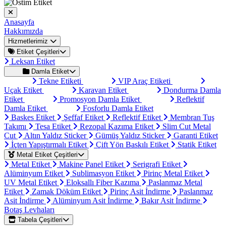
Anasayfa
Hakkımızda
Hizmetlerimiz
Etiket Çeşitleri
Leksan Etiket
Damla Etiket
Tekne Etiketi
VIP Araç Etiketi
Uçak Etiket
Karavan Etiket
Dondurma Damla
Etiket
Promosyon Damla Etiket
Reflektif
Damla Etiket
Fosforlu Damla Etiket
Baskes Etiket
Şeffaf Etiket
Reflektif Etiket
Membran Tuş
Takımı
Tesa Etiket
Rezopal Kazıma Etiket
Slim Cut Metal
Cut
Altın Yaldız Sticker
Gümüş Yaldız Sticker
Garanti Etiket
İçten Yapıştırmalı Etiket
Çift Yön Baskılı Etiket
Statik Etiket
Metal Etiket Çeşitleri
Metal Etiket
Makine Panel Etiket
Serigrafi Etiket
Alüminyum Etiket
Sublimasyon Etiket
Pirinç Metal Etiket
UV Metal Etiket
Eloksallı Fiber Kazıma
Paslanmaz Metal
Etiket
Zamak Döküm Etiket
Pirinç Asit İndirme
Paslanmaz
Asit İndirme
Alüminyum Asit İndirme
Bakır Asit İndirme
Botaş Levhaları
Tabela Çeşitleri