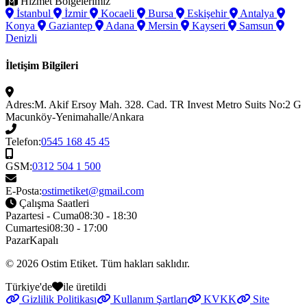
Hizmet Bölgelerimiz
İstanbul
İzmir
Kocaeli
Bursa
Eskişehir
Antalya
Konya
Gaziantep
Adana
Mersin
Kayseri
Samsun
Denizli
İletişim Bilgileri
Adres:
M. Akif Ersoy Mah. 328. Cad. TR Invest Metro Suits No:2 G
Macunköy-Yenimahalle/Ankara
Telefon:
0545 168 45 45
GSM:
0312 504 1 500
E-Posta:
ostimetiket@gmail.com
Çalışma Saatleri
Pazartesi - Cuma
08:30 - 18:30
Cumartesi
08:30 - 17:00
Pazar
Kapalı
© 2026
Ostim Etiket
. Tüm hakları saklıdır.
Türkiye'de
ile üretildi
Gizlilik Politikası
Kullanım Şartları
KVKK
Site