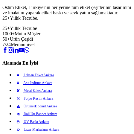
Ostim Etiket, Türkiye'nin her yerine tüm etiket çeşitlerinin tasarımını
ve imalatını yaparak etiket baskı ve sevkiyatını sağlamaktadır.
25+Yıllık Tecrübe.
25+
Yıllık Tecrübe
1000+
Mutlu Müşteri
50+
Ürün Çeşidi
7/24
Memnuniyet
Alanında En İyisi
Leksan Etiket Ankara
Asit İndirme Ankara
Metal Etiket Ankara
Folyo Kesim Ankara
Örümcek Stand Ankara
Roll Up Banner Ankara
UV Baskı Ankara
Lazer Markalama Ankara