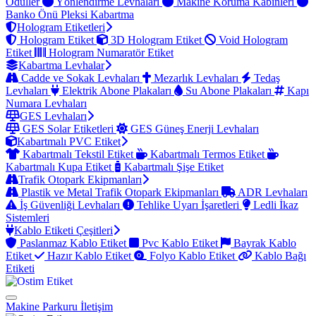
Ödüller
Yönlendirme Levhaları
Makine Koruma Kabinleri
Banko Önü Pleksi Kabartma
Hologram Etiketleri
Hologram Etiket
3D Hologram Etiket
Void Hologram
Etiket
Hologram Numaratör Etiket
Kabartma Levhalar
Cadde ve Sokak Levhaları
Mezarlık Levhaları
Tedaş
Levhaları
Elektrik Abone Plakaları
Su Abone Plakaları
Kapı
Numara Levhaları
GES Levhaları
GES Solar Etiketleri
GES Güneş Enerji Levhaları
Kabartmalı PVC Etiket
Kabartmalı Tekstil Etiket
Kabartmalı Termos Etiket
Kabartmalı Kupa Etiket
Kabartmalı Şişe Etiket
Trafik Otopark Ekipmanları
Plastik ve Metal Trafik Otopark Ekipmanları
ADR Levhaları
İş Güvenliği Levhaları
Tehlike Uyarı İşaretleri
Ledli İkaz
Sistemleri
Kablo Etiketi Çeşitleri
Paslanmaz Kablo Etiket
Pvc Kablo Etiket
Bayrak Kablo
Etiket
Hazır Kablo Etiket
Folyo Kablo Etiket
Kablo Bağı
Etiketi
Makine Parkuru
İletişim