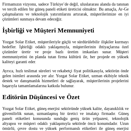
Firmamızın vizyonu, sadece Türkiye’de değil, uluslararası alanda da tanınan
ve tercih edilen bir güneş paneli etiketi üreticisi olmaktır. Bu amaçla, Ar-Ge
çalışmalarını ve teknolojik yatırımlarını artırarak, müşterilerimize en iyi
çözümleri sunmaya devam edeceğiz.
İşbirliği ve Müşteri Memnuniyeti
Yozgat Solar Etiket, müşterileriyle güçlü ve sürdürülebilir ilişkiler kurmayı
hedefler. İşbirliği odaklı yaklaşımıyla, müşterilerinin ihtiyaçlarına özel
çözümler üretir ve proje bazlı üretim imkanları sunar. Müşteri
memnuniyetini ön planda tutan firma kültürü ile, her projede en yüksek
kaliteyi garanti eder.
Ayrıca, hızlı teslimat süreleri ve rekabetçi fiyat politikasıyla, sektörün önde
gelen isimleri arasında yer alır. Yozgat Solar Etiket, uzman ekibiyle teknik
destek ve danışmanlık hizmetleri de sağlayarak, müşterilerinin projelerini
başarıyla tamamlamalarına katkıda bulunur.
Editörün Düşüncesi ve Özet
Yozgat Solar Etiket, güneş enerjisi sektöründe yüksek kalite, dayanıklılık ve
güvenilirlik sunan, uzmanlaşmış bir üretici ve imalatçı firmadır. Güneş
paneli etiketleri konusunda sunduğu geniş ürün yelpazesi, teknolojik
altyapısı ve müşteri odaklı yaklaşımıyla sektörde öncü konumdadır. Uzun
ömürlü, çevre dostu ve yüksek performanslı etiketleri ile güneş enerjisi