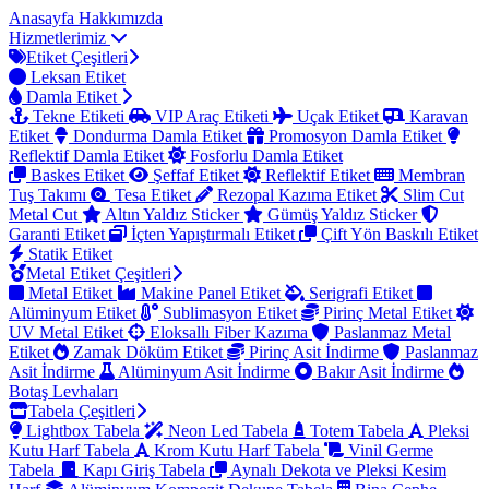
Anasayfa
Hakkımızda
Hizmetlerimiz
Etiket Çeşitleri
Leksan Etiket
Damla Etiket
Tekne Etiketi
VIP Araç Etiketi
Uçak Etiket
Karavan
Etiket
Dondurma Damla Etiket
Promosyon Damla Etiket
Reflektif Damla Etiket
Fosforlu Damla Etiket
Baskes Etiket
Şeffaf Etiket
Reflektif Etiket
Membran
Tuş Takımı
Tesa Etiket
Rezopal Kazıma Etiket
Slim Cut
Metal Cut
Altın Yaldız Sticker
Gümüş Yaldız Sticker
Garanti Etiket
İçten Yapıştırmalı Etiket
Çift Yön Baskılı Etiket
Statik Etiket
Metal Etiket Çeşitleri
Metal Etiket
Makine Panel Etiket
Serigrafi Etiket
Alüminyum Etiket
Sublimasyon Etiket
Pirinç Metal Etiket
UV Metal Etiket
Eloksallı Fiber Kazıma
Paslanmaz Metal
Etiket
Zamak Döküm Etiket
Pirinç Asit İndirme
Paslanmaz
Asit İndirme
Alüminyum Asit İndirme
Bakır Asit İndirme
Botaş Levhaları
Tabela Çeşitleri
Lightbox Tabela
Neon Led Tabela
Totem Tabela
Pleksi
Kutu Harf Tabela
Krom Kutu Harf Tabela
Vinil Germe
Tabela
Kapı Giriş Tabela
Aynalı Dekota ve Pleksi Kesim