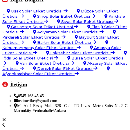
Uşak Solar Etiket Üreticisi
Düzce Solar Etiket
Üreticisi
Sinop Solar Etiket Üreticisi
Kırıkkale
Solar Etiket Üreticisi
Sivas Solar Etiket Üreticisi
Gaziantep Solar Etiket Üreticisi
Elazığ Solar Etiket
Üreticisi
Adıyaman Solar Etiket Üreticisi
Kırklareli Solar Etiket Üreticisi
Bayburt Solar Etiket
Üreticisi
Bartın Solar Etiket Üreticisi
Kahramanmaraş Solar Etiket Üreticisi
Amasya Solar
Etiket Üreticisi
Eskişehir Solar Etiket Üreticisi
Iğdır Solar Etiket Üreticisi
Bursa Solar Etiket Üreticisi
Van Solar Etiket Üreticisi
Aksaray Solar Etiket
Üreticisi
Denizli Solar Etiket Üreticisi
Afyonkarahisar Solar Etiket Üreticisi
İletişim
0545 168 45 45
ostimetiket@gmail.com
M. Akif Ersoy Mah. 328. Cad. TR Invest Metro Suits No:2 G
Macunköy-Yenimahalle/Ankara