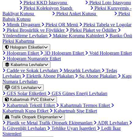
Pleksi KKD İstasyonu
Pleksi Loto İstasyonu
Pleksi Koleksiyon Standı
Pleksi Kuruyemiş -
Bakliyat Kutusu
Pleksi Anket Kutusu
Pleksi
Bahşiş Kutusu
Mimik Diyagram
Pleksi QR Menü
Pleksi Tabela ve Logolar
Pleksi Broşürlük ve Föylükler
Pleksi Plaket ve Ödüller
Yönlendirme Levhaları
Makine Koruma Kabinleri
Banko Önü
Pleksi Kabartma
Hologram Etiketleri
Hologram Etiket
3D Hologram Etiket
Void Hologram Etiket
Hologram Numaratör Etiket
Kabartma Levhalar
Cadde ve Sokak Levhaları
Mezarlık Levhaları
Tedaş
Levhaları
Elektrik Abone Plakaları
Su Abone Plakaları
Kapı
Numara Levhaları
GES Levhaları
GES Solar Etiketleri
GES Güneş Enerji Levhaları
Kabartmalı PVC Etiket
Kabartmalı Tekstil Etiket
Kabartmalı Termos Etiket
Kabartmalı Kupa Etiket
Kabartmalı Şişe Etiket
Trafik Otopark Ekipmanları
Plastik ve Metal Trafik Otopark Ekipmanları
ADR Levhaları
İş Güvenliği Levhaları
Tehlike Uyarı İşaretleri
Ledli İkaz
Sistemleri