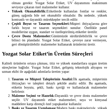
olması gerekir. Yozgat Solar Etiket, UV dayanımını maksimum
seviyeye çıkaran özel malzemeler kullanır.
Yüksek Okunabilirlik:
Etiketlerde kullanılan fontlar ve renkler,
güneş ışığında bile net okunabilir olmalıdır. Bu nedenle, yüksek
kontrastlı ve dayanıklı mürekkepler tercih edilir.
Çeşitli Boyut ve Tasarım Seçenekleri:
Müşteri ihtiyaçlarına göre
farklı boyut ve tasarım seçenekleri sunulur. Özellikle panel
modellerine uygun, standart ve özelleştirilmiş etiketler üretilir.
Çevre Dostu Malzemeler:
Günümüzde sürdürülebilirlik ve çevre
bilinci ön plandadır. Yozgat Solar Etiket, çevreye zarar vermeyen,
geri dönüştürülebilir malzemeler kullanarak ürünlerini üretir.
Yozgat Solar Etiket’in Üretim Süreçleri
Kaliteli ürünlerin ortaya çıkması, titiz ve yüksek standartlara uygun üretim
süreçlerine bağlıdır. Yozgat Solar Etiket, gelişmiş teknolojik altyapısı ve
uzman ekibi ile aşağıdaki adımlarla üretim yapar:
Tasarım ve Müşteri Taleplerinin Analizi:
İlk aşamada, müşterinin
ihtiyaçları ve talepleri detaylı şekilde analiz edilir. Bu aşamada,
etiketin boyutu, şekli, baskı içeriği ve kullanılacak malzemeler
belirlenir.
Malzeme Seçimi ve Hazırlık:
Dayanıklı ve çevre dostu malzemeler
seçilir. UV dayanımlı etiket malzemeleri, suya ve kimyasal
maddelere karşı dirençli özel yapışkanlar kullanılır.
Baskı ve Tasarım Uygulaması:
Modern baskı makineleriyle, yüksek