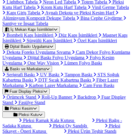
Lightbox Tabela
Neon Led Tabela
Totem Tabela
Pleksi
Kutu Harf Tabela
Krom Kutu Harf Tabela
Vinil Germe Tabela
Kapı Giriş Tabela
Aynalı Dekota ve Pleksi Kesim Harf
Alüminyum Kompozit Dekupe Tabela
Bina Cephe Giydirme
Şantiye ve İnşaat Tabela
İç Mekan Kapı İsimlikleri
Bombeli Kapı İsimlikleri
Düz Kapı İsimlikleri
Magnet Kapı
İsimlikleri
Sürgülü Kapı İsimlikleri
Özel Kapı İsimlikleri
Dijital Baskı Uygulama
Dekota Foreks Uygulama Sıvama
Cam Dekor Folyo Kumlama
Uygulama
Dijital Baskı Folyo Uygulama
Folyo Kesim
Uygulama
One Way Vision
Lümen Folyo Baskı
Baskı ve Markalama
Serigrafi Baskı
UV Baskı
Tampon Baskı
STS Soğuk
Kabartma Baskı
DTF Sıcak Kabartma Baskı
Fiber Lazer
Markalama
Karbon Lazer Markalama
Cam Fırın Baskı
Fuar Display Pleksi
Örümcek Stand
Roll-Up Banner
Backdrop
Fuar Display
Stand
Fasülye Stand
Pleksi Kesim
Pleksi Kutu
Pleksi Ramak Kala Kutusu
Pleksi Bağış -
Sadaka Kutusu
Pleksi Oy Sandığı
Pleksi
Şikayet - Öneri Kutusu
Pleksi Ürün Teşhir Standı