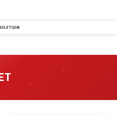
RU
İLETIŞIM
ET