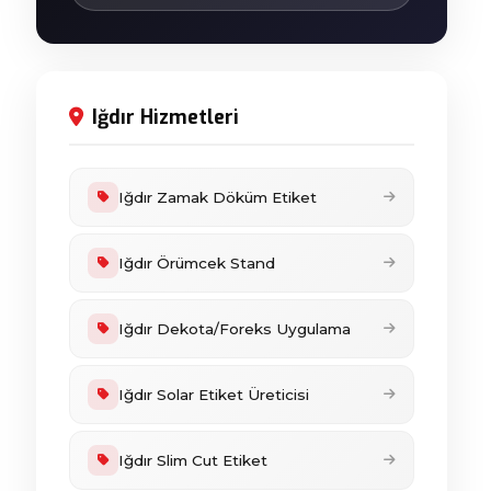
Iğdır Hizmetleri
Iğdır Zamak Döküm Etiket
Iğdır Örümcek Stand
Iğdır Dekota/Foreks Uygulama
Iğdır Solar Etiket Üreticisi
Iğdır Slim Cut Etiket