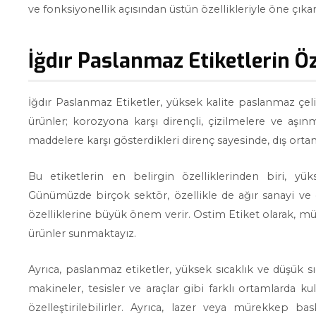
ve fonksiyonellik açısından üstün özellikleriyle öne çıkar
İğdır Paslanmaz Etiketlerin Öz
İğdır Paslanmaz Etiketler, yüksek kalite paslanmaz çel
ürünler; korozyona karşı dirençli, çizilmelere ve aşınm
maddelere karşı gösterdikleri direnç sayesinde, dış ortam 
Bu etiketlerin en belirgin özelliklerinden biri, yük
Günümüzde birçok sektör, özellikle de ağır sanayi ve
özelliklerine büyük önem verir. Ostim Etiket olarak, mü
ürünler sunmaktayız.
Ayrıca, paslanmaz etiketler, yüksek sıcaklık ve düşük sıc
makineler, tesisler ve araçlar gibi farklı ortamlarda kul
özelleştirilebilirler. Ayrıca, lazer veya mürekkep bas