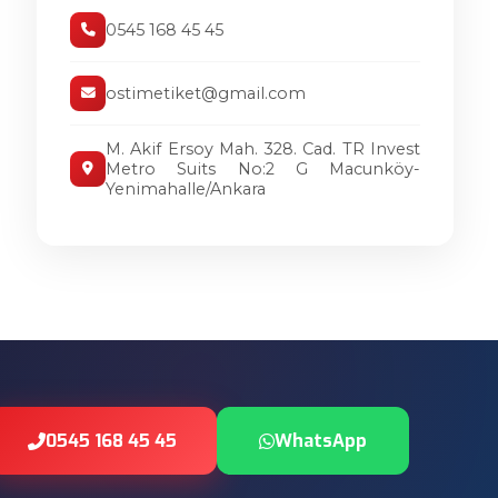
0545 168 45 45
ostimetiket@gmail.com
M. Akif Ersoy Mah. 328. Cad. TR Invest
Metro Suits No:2 G Macunköy-
Yenimahalle/Ankara
0545 168 45 45
WhatsApp