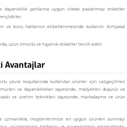
e dayanıklılık şartlarına uygun olarak paslanmaz etiketler
ençlidirler.
ın ve boru hatlarının etiketlenmesinde kullanılır. Kimyasal
a, uzun ömürlü ve hijyenik etiketler tercih edilir.
i Avantajlar
orlu çevre koşullarında kullanılan ürünler için vazgeçilmez
rleri ve dayanıklılıkları sayesinde, maliyetleri düşürür ve
li baskı ve üretim teknikleri sayesinde, markalaşma ve ürün
ve uzmanlıkla, müşterilerimize en uygun ürünleri sunmayı
 ürünlerimizin kalitesini ve güvenilirliğini artırmaktadır.