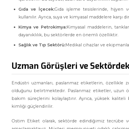
Gıda ve İçecek:
Gıda işleme tesislerinde, hijyen v
kullanılır. Ayrıca, suya ve kimyasal maddelere karşı dir
Kimya ve Petrokimya:
Kimyasal maddelerin, tanklar
dayanıklılık, bu sektörlerde en önemli özelliktir.
Sağlık ve Tıp Sektörü:
Medikal cihazlar ve ekipmanlard
Uzman Görüşleri ve Sektördek
Endüstri uzmanları, paslanmaz etiketlerin, özellikle z
olduğunu belirtmektedir. Paslanmaz etiketler, uzun ömü
bakım süreçlerini kolaylaştırır. Ayrıca, yüksek kalite
kimliği güçlendirilir.
Ostim Etiket olarak, sektörde edindiğimiz tecrübe 
amaçlamaktayız. Müşteri memnuniyeti odaklı çalışmamız,