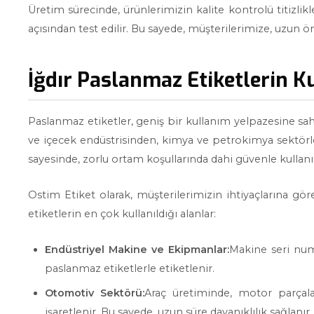
Üretim sürecinde, ürünlerimizin kalite kontrolü titizlikl
açısından test edilir. Bu sayede, müşterilerimize, uzun
İğdır Paslanmaz Etiketlerin K
Paslanmaz etiketler, geniş bir kullanım yelpazesine sa
ve içecek endüstrisinden, kimya ve petrokimya sektörler
sayesinde, zorlu ortam koşullarında dahi güvenle kullanıla
Ostim Etiket olarak, müşterilerimizin ihtiyaçlarına gö
etiketlerin en çok kullanıldığı alanlar:
Endüstriyel Makine ve Ekipmanlar:
Makine seri numa
paslanmaz etiketlerle etiketlenir.
Otomotiv Sektörü:
Araç üretiminde, motor parçala
işaretlenir. Bu sayede, uzun süre dayanıklılık sağlanır.