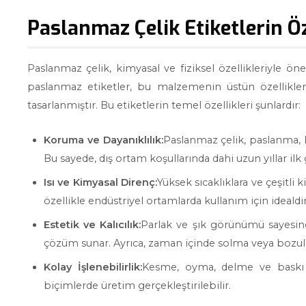
Paslanmaz Çelik Etiketlerin Öz
Paslanmaz çelik, kimyasal ve fiziksel özellikleriyle ö
paslanmaz etiketler, bu malzemenin üstün özellikleri
tasarlanmıştır. Bu etiketlerin temel özellikleri şunlardır:
Koruma ve Dayanıklılık:
Paslanmaz çelik, paslanma, k
Bu sayede, dış ortam koşullarında dahi uzun yıllar i
Isı ve Kimyasal Direnç:
Yüksek sıcaklıklara ve çeşitli 
özellikle endüstriyel ortamlarda kullanım için idealdir
Estetik ve Kalıcılık:
Parlak ve şık görünümü sayesind
çözüm sunar. Ayrıca, zaman içinde solma veya boz
Kolay İşlenebilirlik:
Kesme, oyma, delme ve baskı iş
biçimlerde üretim gerçekleştirilebilir.