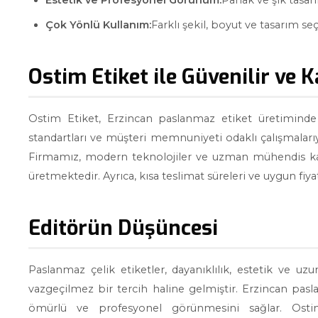
Estetik ve Profesyonel Görünüm:
Parlak ve şık tasarı
Çok Yönlü Kullanım:
Farklı şekil, boyut ve tasarım s
Ostim Etiket ile Güvenilir ve K
Ostim Etiket, Erzincan paslanmaz etiket üretiminde 
standartları ve müşteri memnuniyeti odaklı çalışmaları
Firmamız, modern teknolojiler ve uzman mühendis kadr
üretmektedir. Ayrıca, kısa teslimat süreleri ve uygun fiyat 
Editörün Düşüncesi
Paslanmaz çelik etiketler, dayanıklılık, estetik ve uzu
vazgeçilmez bir tercih haline gelmiştir. Erzincan paslan
ömürlü ve profesyonel görünmesini sağlar. Osti