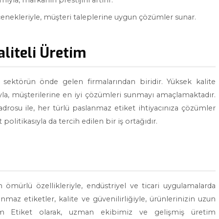
mıyla, markanın prestijini artırır.
eçenekleriyle, müşteri taleplerine uygun çözümler sunar.
aliteli Üretim
sektörün önde gelen firmalarından biridir. Yüksek kalite
yla, müşterilerine en iyi çözümleri sunmayı amaçlamaktadır.
osu ile, her türlü paslanmaz etiket ihtiyacınıza çözümler
politikasıyla da tercih edilen bir iş ortağıdır.
n ömürlü özellikleriyle, endüstriyel ve ticari uygulamalarda
maz etiketler, kalite ve güvenilirliğiyle, ürünlerinizin uzun
m Etiket olarak, uzman ekibimiz ve gelişmiş üretim