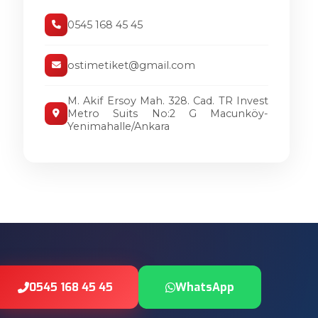
0545 168 45 45
ostimetiket@gmail.com
M. Akif Ersoy Mah. 328. Cad. TR Invest
Metro Suits No:2 G Macunköy-
Yenimahalle/Ankara
0545 168 45 45
WhatsApp