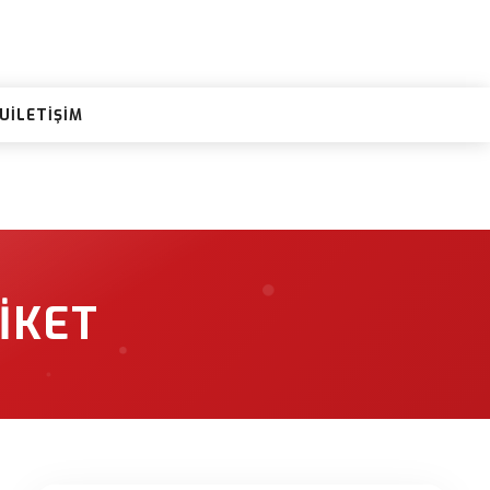
RU
İLETIŞIM
IKET