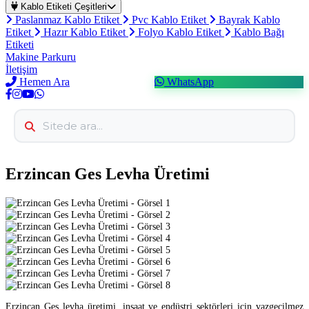
Kablo Etiketi Çeşitleri
Paslanmaz Kablo Etiket
Pvc Kablo Etiket
Bayrak Kablo
Etiket
Hazır Kablo Etiket
Folyo Kablo Etiket
Kablo Bağı
Etiketi
Makine Parkuru
İletişim
Hemen Ara
WhatsApp
Erzincan Ges Levha Üretimi
Erzincan Ges levha üretimi, inşaat ve endüstri sektörleri için vazgeçilmez