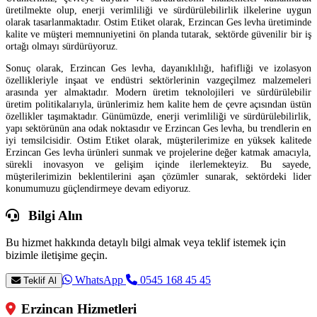
üretilmekte olup, enerji verimliliği ve sürdürülebilirlik ilkelerine uygun
olarak tasarlanmaktadır. Ostim Etiket olarak, Erzincan Ges levha üretiminde
kalite ve müşteri memnuniyetini ön planda tutarak, sektörde güvenilir bir iş
ortağı olmayı sürdürüyoruz.
Sonuç olarak, Erzincan Ges levha, dayanıklılığı, hafifliği ve izolasyon
özellikleriyle inşaat ve endüstri sektörlerinin vazgeçilmez malzemeleri
arasında yer almaktadır. Modern üretim teknolojileri ve sürdürülebilir
üretim politikalarıyla, ürünlerimiz hem kalite hem de çevre açısından üstün
özellikler taşımaktadır. Günümüzde, enerji verimliliği ve sürdürülebilirlik,
yapı sektörünün ana odak noktasıdır ve Erzincan Ges levha, bu trendlerin en
iyi temsilcisidir. Ostim Etiket olarak, müşterilerimize en yüksek kalitede
Erzincan Ges levha ürünleri sunmak ve projelerine değer katmak amacıyla,
sürekli inovasyon ve gelişim içinde ilerlemekteyiz. Bu sayede,
müşterilerimizin beklentilerini aşan çözümler sunarak, sektördeki lider
konumumuzu güçlendirmeye devam ediyoruz.
Bilgi Alın
Bu hizmet hakkında detaylı bilgi almak veya teklif istemek için
bizimle iletişime geçin.
WhatsApp
0545 168 45 45
Teklif Al
Erzincan Hizmetleri