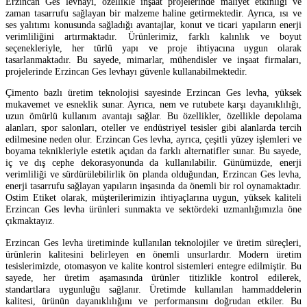
Erzincan Ges levhayı, özellikle inşaat projelerinde maliyet etkinliği ve
zaman tasarrufu sağlayan bir malzeme haline getirmektedir. Ayrıca, ısı ve
ses yalıtımı konusunda sağladığı avantajlar, konut ve ticari yapıların enerji
verimliliğini artırmaktadır. Ürünlerimiz, farklı kalınlık ve boyut
seçenekleriyle, her türlü yapı ve proje ihtiyacına uygun olarak
tasarlanmaktadır. Bu sayede, mimarlar, mühendisler ve inşaat firmaları,
projelerinde Erzincan Ges levhayı güvenle kullanabilmektedir.
Çimento bazlı üretim teknolojisi sayesinde Erzincan Ges levha, yüksek
mukavemet ve esneklik sunar. Ayrıca, nem ve rutubete karşı dayanıklılığı,
uzun ömürlü kullanım avantajı sağlar. Bu özellikler, özellikle depolama
alanları, spor salonları, oteller ve endüstriyel tesisler gibi alanlarda tercih
edilmesine neden olur. Erzincan Ges levha, ayrıca, çeşitli yüzey işlemleri ve
boyama teknikleriyle estetik açıdan da farklı alternatifler sunar. Bu sayede,
iç ve dış cephe dekorasyonunda da kullanılabilir. Günümüzde, enerji
verimliliği ve sürdürülebilirlik ön planda olduğundan, Erzincan Ges levha,
enerji tasarrufu sağlayan yapıların inşasında da önemli bir rol oynamaktadır.
Ostim Etiket olarak, müşterilerimizin ihtiyaçlarına uygun, yüksek kaliteli
Erzincan Ges levha ürünleri sunmakta ve sektördeki uzmanlığımızla öne
çıkmaktayız.
Erzincan Ges levha üretiminde kullanılan teknolojiler ve üretim süreçleri,
ürünlerin kalitesini belirleyen en önemli unsurlardır. Modern üretim
tesislerimizde, otomasyon ve kalite kontrol sistemleri entegre edilmiştir. Bu
sayede, her üretim aşamasında ürünler titizlikle kontrol edilerek,
standartlara uygunluğu sağlanır. Üretimde kullanılan hammaddelerin
kalitesi, ürünün dayanıklılığını ve performansını doğrudan etkiler. Bu