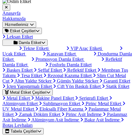
Anasayfa
Hakkımızda
Hizmetlerimiz
Etiket Çeşitleri
Leksan Etiket
Damla Etiket
Tekne Etiketi
VIP Araç Etiketi
Uçak Etiket
Karavan Etiket
Dondurma Damla
Etiket
Promosyon Damla Etiket
Reflektif
Damla Etiket
Fosforlu Damla Etiket
Baskes Etiket
Şeffaf Etiket
Reflektif Etiket
Membran Tuş
Takımı
Tesa Etiket
Rezopal Kazıma Etiket
Slim Cut Metal
Cut
Altın Yaldız Sticker
Gümüş Yaldız Sticker
Garanti Etiket
İçten Yapıştırmalı Etiket
Çift Yön Baskılı Etiket
Statik Etiket
Metal Etiket Çeşitleri
Metal Etiket
Makine Panel Etiket
Serigrafi Etiket
Alüminyum Etiket
Sublimasyon Etiket
Pirinç Metal Etiket
UV Metal Etiket
Eloksallı Fiber Kazıma
Paslanmaz Metal
Etiket
Zamak Döküm Etiket
Pirinç Asit İndirme
Paslanmaz
Asit İndirme
Alüminyum Asit İndirme
Bakır Asit İndirme
Botaş Levhaları
Tabela Çeşitleri