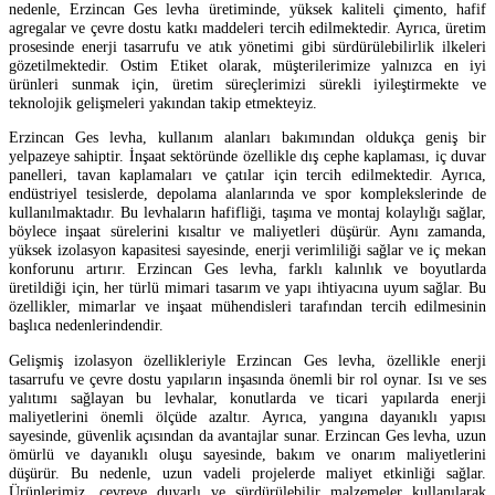
nedenle, Erzincan Ges levha üretiminde, yüksek kaliteli çimento, hafif
agregalar ve çevre dostu katkı maddeleri tercih edilmektedir. Ayrıca, üretim
prosesinde enerji tasarrufu ve atık yönetimi gibi sürdürülebilirlik ilkeleri
gözetilmektedir. Ostim Etiket olarak, müşterilerimize yalnızca en iyi
ürünleri sunmak için, üretim süreçlerimizi sürekli iyileştirmekte ve
teknolojik gelişmeleri yakından takip etmekteyiz.
Erzincan Ges levha, kullanım alanları bakımından oldukça geniş bir
yelpazeye sahiptir. İnşaat sektöründe özellikle dış cephe kaplaması, iç duvar
panelleri, tavan kaplamaları ve çatılar için tercih edilmektedir. Ayrıca,
endüstriyel tesislerde, depolama alanlarında ve spor komplekslerinde de
kullanılmaktadır. Bu levhaların hafifliği, taşıma ve montaj kolaylığı sağlar,
böylece inşaat sürelerini kısaltır ve maliyetleri düşürür. Aynı zamanda,
yüksek izolasyon kapasitesi sayesinde, enerji verimliliği sağlar ve iç mekan
konforunu artırır. Erzincan Ges levha, farklı kalınlık ve boyutlarda
üretildiği için, her türlü mimari tasarım ve yapı ihtiyacına uyum sağlar. Bu
özellikler, mimarlar ve inşaat mühendisleri tarafından tercih edilmesinin
başlıca nedenlerindendir.
Gelişmiş izolasyon özellikleriyle Erzincan Ges levha, özellikle enerji
tasarrufu ve çevre dostu yapıların inşasında önemli bir rol oynar. Isı ve ses
yalıtımı sağlayan bu levhalar, konutlarda ve ticari yapılarda enerji
maliyetlerini önemli ölçüde azaltır. Ayrıca, yangına dayanıklı yapısı
sayesinde, güvenlik açısından da avantajlar sunar. Erzincan Ges levha, uzun
ömürlü ve dayanıklı oluşu sayesinde, bakım ve onarım maliyetlerini
düşürür. Bu nedenle, uzun vadeli projelerde maliyet etkinliği sağlar.
Ürünlerimiz, çevreye duyarlı ve sürdürülebilir malzemeler kullanılarak