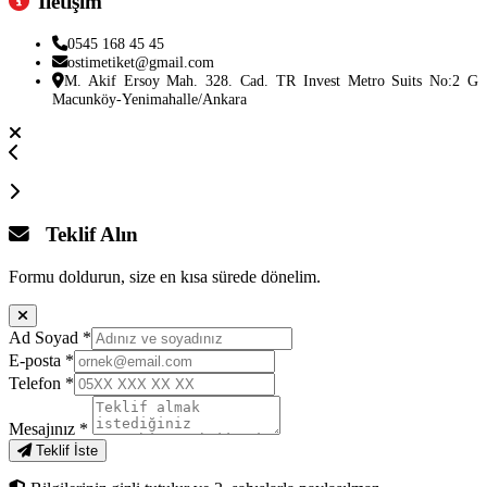
İletişim
0545 168 45 45
ostimetiket@gmail.com
M. Akif Ersoy Mah. 328. Cad. TR Invest Metro Suits No:2 G
Macunköy-Yenimahalle/Ankara
Teklif Alın
Formu doldurun, size en kısa sürede dönelim.
Ad Soyad
*
E-posta
*
Telefon
*
Mesajınız
*
Teklif İste