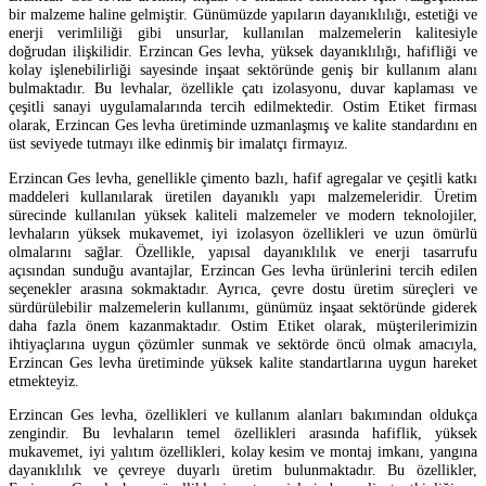
bir malzeme haline gelmiştir. Günümüzde yapıların dayanıklılığı, estetiği ve
enerji verimliliği gibi unsurlar, kullanılan malzemelerin kalitesiyle
doğrudan ilişkilidir. Erzincan Ges levha, yüksek dayanıklılığı, hafifliği ve
kolay işlenebilirliği sayesinde inşaat sektöründe geniş bir kullanım alanı
bulmaktadır. Bu levhalar, özellikle çatı izolasyonu, duvar kaplaması ve
çeşitli sanayi uygulamalarında tercih edilmektedir. Ostim Etiket firması
olarak, Erzincan Ges levha üretiminde uzmanlaşmış ve kalite standardını en
üst seviyede tutmayı ilke edinmiş bir imalatçı firmayız.
Erzincan Ges levha, genellikle çimento bazlı, hafif agregalar ve çeşitli katkı
maddeleri kullanılarak üretilen dayanıklı yapı malzemeleridir. Üretim
sürecinde kullanılan yüksek kaliteli malzemeler ve modern teknolojiler,
levhaların yüksek mukavemet, iyi izolasyon özellikleri ve uzun ömürlü
olmalarını sağlar. Özellikle, yapısal dayanıklılık ve enerji tasarrufu
açısından sunduğu avantajlar, Erzincan Ges levha ürünlerini tercih edilen
seçenekler arasına sokmaktadır. Ayrıca, çevre dostu üretim süreçleri ve
sürdürülebilir malzemelerin kullanımı, günümüz inşaat sektöründe giderek
daha fazla önem kazanmaktadır. Ostim Etiket olarak, müşterilerimizin
ihtiyaçlarına uygun çözümler sunmak ve sektörde öncü olmak amacıyla,
Erzincan Ges levha üretiminde yüksek kalite standartlarına uygun hareket
etmekteyiz.
Erzincan Ges levha, özellikleri ve kullanım alanları bakımından oldukça
zengindir. Bu levhaların temel özellikleri arasında hafiflik, yüksek
mukavemet, iyi yalıtım özellikleri, kolay kesim ve montaj imkanı, yangına
dayanıklılık ve çevreye duyarlı üretim bulunmaktadır. Bu özellikler,