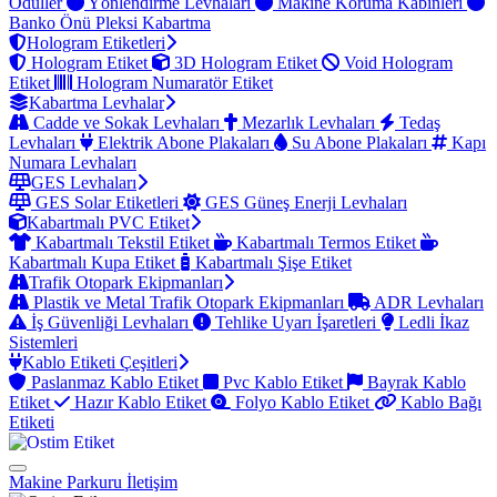
Ödüller
Yönlendirme Levhaları
Makine Koruma Kabinleri
Banko Önü Pleksi Kabartma
Hologram Etiketleri
Hologram Etiket
3D Hologram Etiket
Void Hologram
Etiket
Hologram Numaratör Etiket
Kabartma Levhalar
Cadde ve Sokak Levhaları
Mezarlık Levhaları
Tedaş
Levhaları
Elektrik Abone Plakaları
Su Abone Plakaları
Kapı
Numara Levhaları
GES Levhaları
GES Solar Etiketleri
GES Güneş Enerji Levhaları
Kabartmalı PVC Etiket
Kabartmalı Tekstil Etiket
Kabartmalı Termos Etiket
Kabartmalı Kupa Etiket
Kabartmalı Şişe Etiket
Trafik Otopark Ekipmanları
Plastik ve Metal Trafik Otopark Ekipmanları
ADR Levhaları
İş Güvenliği Levhaları
Tehlike Uyarı İşaretleri
Ledli İkaz
Sistemleri
Kablo Etiketi Çeşitleri
Paslanmaz Kablo Etiket
Pvc Kablo Etiket
Bayrak Kablo
Etiket
Hazır Kablo Etiket
Folyo Kablo Etiket
Kablo Bağı
Etiketi
Makine Parkuru
İletişim