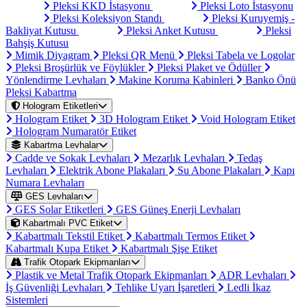
Pleksi KKD İstasyonu
Pleksi Loto İstasyonu
Pleksi Koleksiyon Standı
Pleksi Kuruyemiş -
Bakliyat Kutusu
Pleksi Anket Kutusu
Pleksi
Bahşiş Kutusu
Mimik Diyagram
Pleksi QR Menü
Pleksi Tabela ve Logolar
Pleksi Broşürlük ve Föylükler
Pleksi Plaket ve Ödüller
Yönlendirme Levhaları
Makine Koruma Kabinleri
Banko Önü
Pleksi Kabartma
Hologram Etiketleri
Hologram Etiket
3D Hologram Etiket
Void Hologram Etiket
Hologram Numaratör Etiket
Kabartma Levhalar
Cadde ve Sokak Levhaları
Mezarlık Levhaları
Tedaş
Levhaları
Elektrik Abone Plakaları
Su Abone Plakaları
Kapı
Numara Levhaları
GES Levhaları
GES Solar Etiketleri
GES Güneş Enerji Levhaları
Kabartmalı PVC Etiket
Kabartmalı Tekstil Etiket
Kabartmalı Termos Etiket
Kabartmalı Kupa Etiket
Kabartmalı Şişe Etiket
Trafik Otopark Ekipmanları
Plastik ve Metal Trafik Otopark Ekipmanları
ADR Levhaları
İş Güvenliği Levhaları
Tehlike Uyarı İşaretleri
Ledli İkaz
Sistemleri