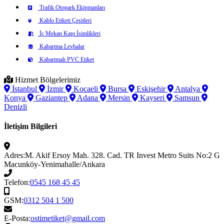
Trafik Otopark Ekipmanları
Kablo Etiketi Çeşitleri
İç Mekan Kapı İsimlikleri
Kabartma Levhalar
Kabartmalı PVC Etiket
Hizmet Bölgelerimiz
İstanbul
İzmir
Kocaeli
Bursa
Eskişehir
Antalya
Konya
Gaziantep
Adana
Mersin
Kayseri
Samsun
Denizli
İletişim Bilgileri
Adres:
M. Akif Ersoy Mah. 328. Cad. TR Invest Metro Suits No:2 G
Macunköy-Yenimahalle/Ankara
Telefon:
0545 168 45 45
GSM:
0312 504 1 500
E-Posta:
ostimetiket@gmail.com