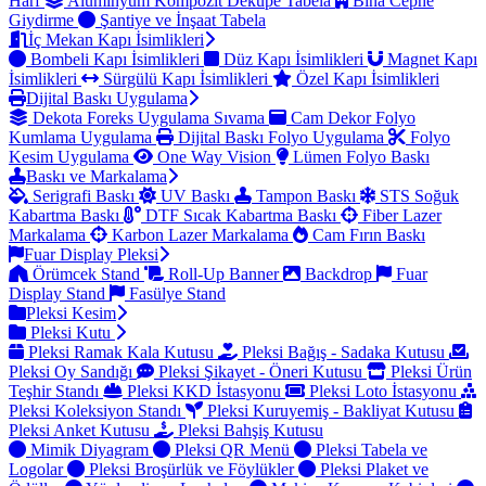
Harf
Alüminyum Kompozit Dekupe Tabela
Bina Cephe
Giydirme
Şantiye ve İnşaat Tabela
İç Mekan Kapı İsimlikleri
Bombeli Kapı İsimlikleri
Düz Kapı İsimlikleri
Magnet Kapı
İsimlikleri
Sürgülü Kapı İsimlikleri
Özel Kapı İsimlikleri
Dijital Baskı Uygulama
Dekota Foreks Uygulama Sıvama
Cam Dekor Folyo
Kumlama Uygulama
Dijital Baskı Folyo Uygulama
Folyo
Kesim Uygulama
One Way Vision
Lümen Folyo Baskı
Baskı ve Markalama
Serigrafi Baskı
UV Baskı
Tampon Baskı
STS Soğuk
Kabartma Baskı
DTF Sıcak Kabartma Baskı
Fiber Lazer
Markalama
Karbon Lazer Markalama
Cam Fırın Baskı
Fuar Display Pleksi
Örümcek Stand
Roll-Up Banner
Backdrop
Fuar
Display Stand
Fasülye Stand
Pleksi Kesim
Pleksi Kutu
Pleksi Ramak Kala Kutusu
Pleksi Bağış - Sadaka Kutusu
Pleksi Oy Sandığı
Pleksi Şikayet - Öneri Kutusu
Pleksi Ürün
Teşhir Standı
Pleksi KKD İstasyonu
Pleksi Loto İstasyonu
Pleksi Koleksiyon Standı
Pleksi Kuruyemiş - Bakliyat Kutusu
Pleksi Anket Kutusu
Pleksi Bahşiş Kutusu
Mimik Diyagram
Pleksi QR Menü
Pleksi Tabela ve
Logolar
Pleksi Broşürlük ve Föylükler
Pleksi Plaket ve