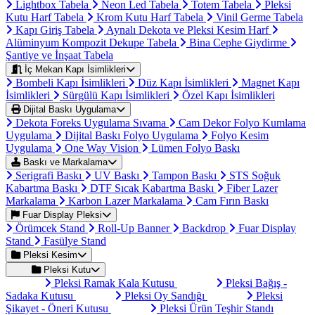
Lightbox Tabela
Neon Led Tabela
Totem Tabela
Pleksi
Kutu Harf Tabela
Krom Kutu Harf Tabela
Vinil Germe Tabela
Kapı Giriş Tabela
Aynalı Dekota ve Pleksi Kesim Harf
Alüminyum Kompozit Dekupe Tabela
Bina Cephe Giydirme
Şantiye ve İnşaat Tabela
İç Mekan Kapı İsimlikleri
Bombeli Kapı İsimlikleri
Düz Kapı İsimlikleri
Magnet Kapı
İsimlikleri
Sürgülü Kapı İsimlikleri
Özel Kapı İsimlikleri
Dijital Baskı Uygulama
Dekota Foreks Uygulama Sıvama
Cam Dekor Folyo Kumlama
Uygulama
Dijital Baskı Folyo Uygulama
Folyo Kesim
Uygulama
One Way Vision
Lümen Folyo Baskı
Baskı ve Markalama
Serigrafi Baskı
UV Baskı
Tampon Baskı
STS Soğuk
Kabartma Baskı
DTF Sıcak Kabartma Baskı
Fiber Lazer
Markalama
Karbon Lazer Markalama
Cam Fırın Baskı
Fuar Display Pleksi
Örümcek Stand
Roll-Up Banner
Backdrop
Fuar Display
Stand
Fasülye Stand
Pleksi Kesim
Pleksi Kutu
Pleksi Ramak Kala Kutusu
Pleksi Bağış -
Sadaka Kutusu
Pleksi Oy Sandığı
Pleksi
Şikayet - Öneri Kutusu
Pleksi Ürün Teşhir Standı