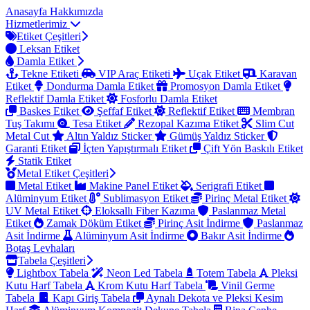
Anasayfa
Hakkımızda
Hizmetlerimiz
Etiket Çeşitleri
Leksan Etiket
Damla Etiket
Tekne Etiketi
VIP Araç Etiketi
Uçak Etiket
Karavan
Etiket
Dondurma Damla Etiket
Promosyon Damla Etiket
Reflektif Damla Etiket
Fosforlu Damla Etiket
Baskes Etiket
Şeffaf Etiket
Reflektif Etiket
Membran
Tuş Takımı
Tesa Etiket
Rezopal Kazıma Etiket
Slim Cut
Metal Cut
Altın Yaldız Sticker
Gümüş Yaldız Sticker
Garanti Etiket
İçten Yapıştırmalı Etiket
Çift Yön Baskılı Etiket
Statik Etiket
Metal Etiket Çeşitleri
Metal Etiket
Makine Panel Etiket
Serigrafi Etiket
Alüminyum Etiket
Sublimasyon Etiket
Pirinç Metal Etiket
UV Metal Etiket
Eloksallı Fiber Kazıma
Paslanmaz Metal
Etiket
Zamak Döküm Etiket
Pirinç Asit İndirme
Paslanmaz
Asit İndirme
Alüminyum Asit İndirme
Bakır Asit İndirme
Botaş Levhaları
Tabela Çeşitleri
Lightbox Tabela
Neon Led Tabela
Totem Tabela
Pleksi
Kutu Harf Tabela
Krom Kutu Harf Tabela
Vinil Germe
Tabela
Kapı Giriş Tabela
Aynalı Dekota ve Pleksi Kesim