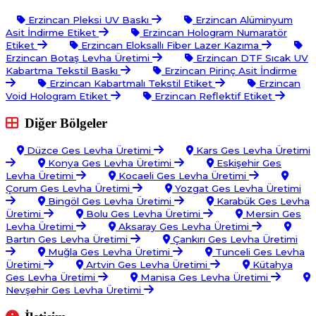
Erzincan Pleksi UV Baskı
Erzincan Alüminyum
Asit İndirme Etiket
Erzincan Hologram Numaratör
Etiket
Erzincan Eloksallı Fiber Lazer Kazıma
Erzincan Botaş Levha Üretimi
Erzincan DTF Sıcak UV
Kabartma Tekstil Baskı
Erzincan Pirinç Asit İndirme
Erzincan Kabartmalı Tekstil Etiket
Erzincan
Void Hologram Etiket
Erzincan Reflektif Etiket
Diğer Bölgeler
Düzce Ges Levha Üretimi
Kars Ges Levha Üretimi
Konya Ges Levha Üretimi
Eskişehir Ges
Levha Üretimi
Kocaeli Ges Levha Üretimi
Çorum Ges Levha Üretimi
Yozgat Ges Levha Üretimi
Bingöl Ges Levha Üretimi
Karabük Ges Levha
Üretimi
Bolu Ges Levha Üretimi
Mersin Ges
Levha Üretimi
Aksaray Ges Levha Üretimi
Bartın Ges Levha Üretimi
Çankırı Ges Levha Üretimi
Muğla Ges Levha Üretimi
Tunceli Ges Levha
Üretimi
Artvin Ges Levha Üretimi
Kütahya
Ges Levha Üretimi
Manisa Ges Levha Üretimi
Nevşehir Ges Levha Üretimi