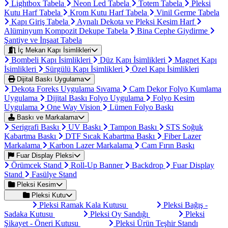
Lightbox Tabela
Neon Led Tabela
Totem Tabela
Pleksi
Kutu Harf Tabela
Krom Kutu Harf Tabela
Vinil Germe Tabela
Kapı Giriş Tabela
Aynalı Dekota ve Pleksi Kesim Harf
Alüminyum Kompozit Dekupe Tabela
Bina Cephe Giydirme
Şantiye ve İnşaat Tabela
İç Mekan Kapı İsimlikleri
Bombeli Kapı İsimlikleri
Düz Kapı İsimlikleri
Magnet Kapı
İsimlikleri
Sürgülü Kapı İsimlikleri
Özel Kapı İsimlikleri
Dijital Baskı Uygulama
Dekota Foreks Uygulama Sıvama
Cam Dekor Folyo Kumlama
Uygulama
Dijital Baskı Folyo Uygulama
Folyo Kesim
Uygulama
One Way Vision
Lümen Folyo Baskı
Baskı ve Markalama
Serigrafi Baskı
UV Baskı
Tampon Baskı
STS Soğuk
Kabartma Baskı
DTF Sıcak Kabartma Baskı
Fiber Lazer
Markalama
Karbon Lazer Markalama
Cam Fırın Baskı
Fuar Display Pleksi
Örümcek Stand
Roll-Up Banner
Backdrop
Fuar Display
Stand
Fasülye Stand
Pleksi Kesim
Pleksi Kutu
Pleksi Ramak Kala Kutusu
Pleksi Bağış -
Sadaka Kutusu
Pleksi Oy Sandığı
Pleksi
Şikayet - Öneri Kutusu
Pleksi Ürün Teşhir Standı