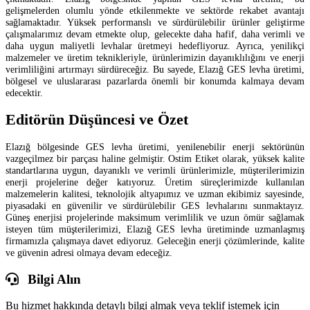
gelişmelerden olumlu yönde etkilenmekte ve sektörde rekabet avantajı
sağlamaktadır. Yüksek performanslı ve sürdürülebilir ürünler geliştirme
çalışmalarımız devam etmekte olup, gelecekte daha hafif, daha verimli ve
daha uygun maliyetli levhalar üretmeyi hedefliyoruz. Ayrıca, yenilikçi
malzemeler ve üretim teknikleriyle, ürünlerimizin dayanıklılığını ve enerji
verimliliğini artırmayı sürdüreceğiz. Bu sayede, Elazığ GES levha üretimi,
bölgesel ve uluslararası pazarlarda önemli bir konumda kalmaya devam
edecektir.
Editörün Düşüncesi ve Özet
Elazığ bölgesinde GES levha üretimi, yenilenebilir enerji sektörünün
vazgeçilmez bir parçası haline gelmiştir. Ostim Etiket olarak, yüksek kalite
standartlarına uygun, dayanıklı ve verimli ürünlerimizle, müşterilerimizin
enerji projelerine değer katıyoruz. Üretim süreçlerimizde kullanılan
malzemelerin kalitesi, teknolojik altyapımız ve uzman ekibimiz sayesinde,
piyasadaki en güvenilir ve sürdürülebilir GES levhalarını sunmaktayız.
Güneş enerjisi projelerinde maksimum verimlilik ve uzun ömür sağlamak
isteyen tüm müşterilerimizi, Elazığ GES levha üretiminde uzmanlaşmış
firmamızla çalışmaya davet ediyoruz. Geleceğin enerji çözümlerinde, kalite
ve güvenin adresi olmaya devam edeceğiz.
Bilgi Alın
Bu hizmet hakkında detaylı bilgi almak veya teklif istemek için