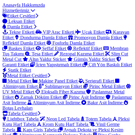
Anasayfa
Hakkımızda
Hizmetlerimiz
Etiket Çeşitleri
Leksan Etiket
Damla Etiket
Tekne Etiketi
VIP Araç Etiketi
Uçak Etiket
Karavan
Etiket
Dondurma Damla Etiket
Promosyon Damla Etiket
Reflektif Damla Etiket
Fosforlu Damla Etiket
Baskes Etiket
Şeffaf Etiket
Reflektif Etiket
Membran
Tuş Takımı
Tesa Etiket
Rezopal Kazıma Etiket
Slim Cut
Metal Cut
Altın Yaldız Sticker
Gümüş Yaldız Sticker
Garanti Etiket
İçten Yapıştırmalı Etiket
Çift Yön Baskılı Etiket
Statik Etiket
Metal Etiket Çeşitleri
Metal Etiket
Makine Panel Etiket
Serigrafi Etiket
Alüminyum Etiket
Sublimasyon Etiket
Pirinç Metal Etiket
UV Metal Etiket
Eloksallı Fiber Kazıma
Paslanmaz Metal
Etiket
Zamak Döküm Etiket
Pirinç Asit İndirme
Paslanmaz
Asit İndirme
Alüminyum Asit İndirme
Bakır Asit İndirme
Botaş Levhaları
Tabela Çeşitleri
Lightbox Tabela
Neon Led Tabela
Totem Tabela
Pleksi
Kutu Harf Tabela
Krom Kutu Harf Tabela
Vinil Germe
Tabela
Kapı Giriş Tabela
Aynalı Dekota ve Pleksi Kesim