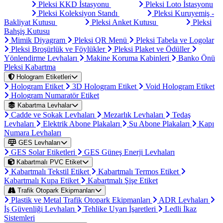
Pleksi KKD İstasyonu
Pleksi Loto İstasyonu
Pleksi Koleksiyon Standı
Pleksi Kuruyemiş -
Bakliyat Kutusu
Pleksi Anket Kutusu
Pleksi
Bahşiş Kutusu
Mimik Diyagram
Pleksi QR Menü
Pleksi Tabela ve Logolar
Pleksi Broşürlük ve Föylükler
Pleksi Plaket ve Ödüller
Yönlendirme Levhaları
Makine Koruma Kabinleri
Banko Önü
Pleksi Kabartma
Hologram Etiketleri
Hologram Etiket
3D Hologram Etiket
Void Hologram Etiket
Hologram Numaratör Etiket
Kabartma Levhalar
Cadde ve Sokak Levhaları
Mezarlık Levhaları
Tedaş
Levhaları
Elektrik Abone Plakaları
Su Abone Plakaları
Kapı
Numara Levhaları
GES Levhaları
GES Solar Etiketleri
GES Güneş Enerji Levhaları
Kabartmalı PVC Etiket
Kabartmalı Tekstil Etiket
Kabartmalı Termos Etiket
Kabartmalı Kupa Etiket
Kabartmalı Şişe Etiket
Trafik Otopark Ekipmanları
Plastik ve Metal Trafik Otopark Ekipmanları
ADR Levhaları
İş Güvenliği Levhaları
Tehlike Uyarı İşaretleri
Ledli İkaz
Sistemleri