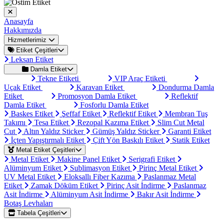
Anasayfa
Hakkımızda
Hizmetlerimiz
Etiket Çeşitleri
Leksan Etiket
Damla Etiket
Tekne Etiketi
VIP Araç Etiketi
Uçak Etiket
Karavan Etiket
Dondurma Damla
Etiket
Promosyon Damla Etiket
Reflektif
Damla Etiket
Fosforlu Damla Etiket
Baskes Etiket
Şeffaf Etiket
Reflektif Etiket
Membran Tuş
Takımı
Tesa Etiket
Rezopal Kazıma Etiket
Slim Cut Metal
Cut
Altın Yaldız Sticker
Gümüş Yaldız Sticker
Garanti Etiket
İçten Yapıştırmalı Etiket
Çift Yön Baskılı Etiket
Statik Etiket
Metal Etiket Çeşitleri
Metal Etiket
Makine Panel Etiket
Serigrafi Etiket
Alüminyum Etiket
Sublimasyon Etiket
Pirinç Metal Etiket
UV Metal Etiket
Eloksallı Fiber Kazıma
Paslanmaz Metal
Etiket
Zamak Döküm Etiket
Pirinç Asit İndirme
Paslanmaz
Asit İndirme
Alüminyum Asit İndirme
Bakır Asit İndirme
Botaş Levhaları
Tabela Çeşitleri