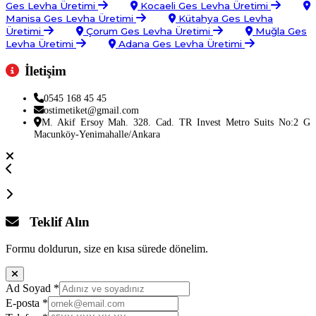
Ges Levha Üretimi
Kocaeli Ges Levha Üretimi
Manisa Ges Levha Üretimi
Kütahya Ges Levha
Üretimi
Çorum Ges Levha Üretimi
Muğla Ges
Levha Üretimi
Adana Ges Levha Üretimi
İletişim
0545 168 45 45
ostimetiket@gmail.com
M. Akif Ersoy Mah. 328. Cad. TR Invest Metro Suits No:2 G
Macunköy-Yenimahalle/Ankara
Teklif Alın
Formu doldurun, size en kısa sürede dönelim.
Ad Soyad
*
E-posta
*