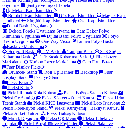
Harf
Alüminyum Kompozit Dekupe Tabela
Bina Cephe
Giydirme
Şantiye ve İnşaat Tabela
İç Mekan Kapı İsimlikleri
Bombeli Kapı İsimlikleri
Düz Kapı İsimlikleri
Magnet Kapı
İsimlikleri
Sürgülü Kapı İsimlikleri
Özel Kapı İsimlikleri
Dijital Baskı Uygulama
Dekota Foreks Uygulama Sıvama
Cam Dekor Folyo
Kumlama Uygulama
Dijital Baskı Folyo Uygulama
Folyo
Kesim Uygulama
One Way Vision
Lümen Folyo Baskı
Baskı ve Markalama
Serigrafi Baskı
UV Baskı
Tampon Baskı
STS Soğuk
Kabartma Baskı
DTF Sıcak Kabartma Baskı
Fiber Lazer
Markalama
Karbon Lazer Markalama
Cam Fırın Baskı
Fuar Display Pleksi
Örümcek Stand
Roll-Up Banner
Backdrop
Fuar
Display Stand
Fasülye Stand
Pleksi Kesim
Pleksi Kutu
Pleksi Ramak Kala Kutusu
Pleksi Bağış - Sadaka Kutusu
Pleksi Oy Sandığı
Pleksi Şikayet - Öneri Kutusu
Pleksi Ürün
Teşhir Standı
Pleksi KKD İstasyonu
Pleksi Loto İstasyonu
Pleksi Koleksiyon Standı
Pleksi Kuruyemiş - Bakliyat Kutusu
Pleksi Anket Kutusu
Pleksi Bahşiş Kutusu
Mimik Diyagram
Pleksi QR Menü
Pleksi Tabela ve
Logolar
Pleksi Broşürlük ve Föylükler
Pleksi Plaket ve