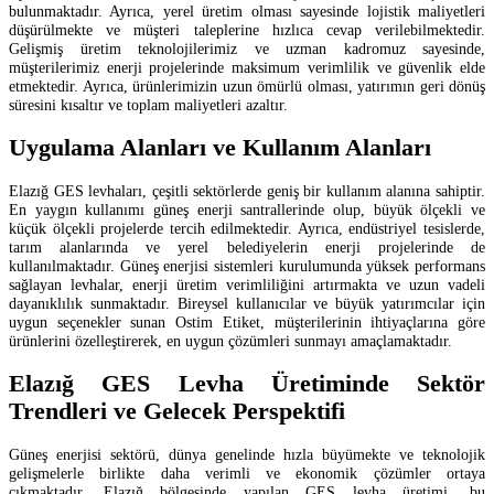
bulunmaktadır. Ayrıca, yerel üretim olması sayesinde lojistik maliyetleri
düşürülmekte ve müşteri taleplerine hızlıca cevap verilebilmektedir.
Gelişmiş üretim teknolojilerimiz ve uzman kadromuz sayesinde,
müşterilerimiz enerji projelerinde maksimum verimlilik ve güvenlik elde
etmektedir. Ayrıca, ürünlerimizin uzun ömürlü olması, yatırımın geri dönüş
süresini kısaltır ve toplam maliyetleri azaltır.
Uygulama Alanları ve Kullanım Alanları
Elazığ GES levhaları, çeşitli sektörlerde geniş bir kullanım alanına sahiptir.
En yaygın kullanımı güneş enerji santrallerinde olup, büyük ölçekli ve
küçük ölçekli projelerde tercih edilmektedir. Ayrıca, endüstriyel tesislerde,
tarım alanlarında ve yerel belediyelerin enerji projelerinde de
kullanılmaktadır. Güneş enerjisi sistemleri kurulumunda yüksek performans
sağlayan levhalar, enerji üretim verimliliğini artırmakta ve uzun vadeli
dayanıklılık sunmaktadır. Bireysel kullanıcılar ve büyük yatırımcılar için
uygun seçenekler sunan Ostim Etiket, müşterilerinin ihtiyaçlarına göre
ürünlerini özelleştirerek, en uygun çözümleri sunmayı amaçlamaktadır.
Elazığ GES Levha Üretiminde Sektör
Trendleri ve Gelecek Perspektifi
Güneş enerjisi sektörü, dünya genelinde hızla büyümekte ve teknolojik
gelişmelerle birlikte daha verimli ve ekonomik çözümler ortaya
çıkmaktadır. Elazığ bölgesinde yapılan GES levha üretimi, bu