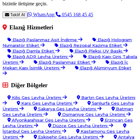
bizimle iletişime geçin.
WhatsApp
0545 168 45 45
Teklif Al
Elazığ Hizmetleri
Elazığ Paslanmaz Asit İndirme
Elazığ Hologram
Numaratör Etiket
Elazığ Rezopal Kazıma Etiket
Elazığ Damla Etiket
Elazığ Pleksi UV Baskı
Elazığ ADR Levha Üretimi
Elazığ Kapı Giriş Tabela
Üretimi
Elazığ Paslanmaz Etiket
Elazığ İç
Mekan Kapı İsimlik Üretimi
Elazığ Alüminyum Etiket
Diğer Bölgeler
Kilis Ges Levha Üretimi
Bartın Ges Levha Üretimi
Kars Ges Levha Üretimi
Şanlıurfa Ges Levha
Üretimi
Sakarya Ges Levha Üretimi
Batman
Ges Levha Üretimi
Osmaniye Ges Levha Üretimi
Afyonkarahisar Ges Levha Üretimi
Erzincan Ges
Levha Üretimi
Düzce Ges Levha Üretimi
İstanbul Ges Levha Üretimi
Kastamonu Ges Levha
Üretimi
Eskişehir Ges Levha Üretimi
Antalya