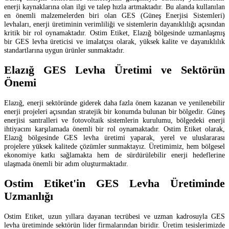
enerji kaynaklarına olan ilgi ve talep hızla artmaktadır. Bu alanda kullanılan
en önemli malzemelerden biri olan GES (Güneş Enerjisi Sistemleri)
levhaları, enerji üretiminin verimliliği ve sistemlerin dayanıklılığı açısından
kritik bir rol oynamaktadır. Ostim Etiket, Elazığ bölgesinde uzmanlaşmış
bir GES levha üreticisi ve imalatçısı olarak, yüksek kalite ve dayanıklılık
standartlarına uygun ürünler sunmaktadır.
Elazığ GES Levha Üretimi ve Sektörün
Önemi
Elazığ, enerji sektöründe giderek daha fazla önem kazanan ve yenilenebilir
enerji projeleri açısından stratejik bir konumda bulunan bir bölgedir. Güneş
enerjisi santralleri ve fotovoltaik sistemlerin kurulumu, bölgedeki enerji
ihtiyacını karşılamada önemli bir rol oynamaktadır. Ostim Etiket olarak,
Elazığ bölgesinde GES levha üretimi yaparak, yerel ve uluslararası
projelere yüksek kalitede çözümler sunmaktayız. Üretimimiz, hem bölgesel
ekonomiye katkı sağlamakta hem de sürdürülebilir enerji hedeflerine
ulaşmada önemli bir adım oluşturmaktadır.
Ostim Etiket'in GES Levha Üretiminde
Uzmanlığı
Ostim Etiket, uzun yıllara dayanan tecrübesi ve uzman kadrosuyla GES
levha üretiminde sektörün lider firmalarından biridir. Üretim tesislerimizde