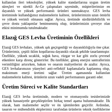
kullanılan ileri teknolojiler, yüksek kalite standartlarına uygun üretim
süreçleri ve sürekli Ar-Ge çalışmaları sayesinde, müşterilerimize en
dayanıklı ve yüksek performanslı ürünleri sunmaktayız. GES levha
üretiminde kullandığımız malzemelerin kalitesi, ürünlerimizin uzun ömürlü
ve yüksek verimli olmasını sağlar. Ayrıca, üretimde sürdürülebilirlik ve
çevre dostu yaklaşımlar benimsenmiş olup, ürünlerimizin çevreye olan
etkisi minimumda tutulmaktadır.
Elazığ GES Levha Üretiminin Özellikleri
Elazığ GES levhaları, yüksek ışık geçirgenliği ve dayanıklılığıyla öne çıkar.
Ürünlerimiz, çeşitli iklim koşullarına dayanıklı olacak şekilde tasarlanmıştır.
Özellikle, yüksek sıcaklık, soğuk hava, rüzgar ve kar gibi zorlu çevresel
etkenlere karşı direnç gösterirler. Bu özellikler, güneş enerjisi santrallerinin
verimliliğini artırırken, bakım ve onarım maliyetlerini de azaltır. Ayrıca,
GES levhalarımızın yüzeyleri anti-reflektif kaplamalarla kaplanmış olup,
maksimum enerji üretimi sağlar. Üretim aşamasında kullanılan
malzemelerin kalitesi, ürünlerin uzun vadeli performansını garanti eder.
Üretim Süreci ve Kalite Standartları
Elazığ GES levha üretiminde, modern ve otomasyonlu tesislerimizde
yüksek hassasiyetle gerçekleştirilen birkaç temel aşama bulunmaktadır. İlk
olarak, ham malzemeler seçilir ve ön işlemlerden geçirilir. Ardından,
tasarım ve mühendislik ekiplerimiz tarafından ürünlerin teknik özelliklerine