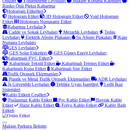
Ödüller
Yönlendirme Levhaları
Makine Koruma Kabinleri
Banko Önü Pleksi Kabartma
Hologram Etiketleri
Hologram Etiket
3D Hologram Etiket
Void Hologram
Etiket
Hologram Numaratör Etiket
Kabartma Levhalar
Cadde ve Sokak Levhaları
Mezarlık Levhaları
Tedaş
Levhaları
Elektrik Abone Plakaları
Su Abone Plakaları
Kapı
Numara Levhaları
GES Levhaları
GES Solar Etiketleri
GES Güneş Enerji Levhaları
Kabartmalı PVC Etiket
Kabartmalı Tekstil Etiket
Kabartmalı Termos Etiket
Kabartmalı Kupa Etiket
Kabartmalı Şişe Etiket
Trafik Otopark Ekipmanları
Plastik ve Metal Trafik Otopark Ekipmanları
ADR Levhaları
İş Güvenliği Levhaları
Tehlike Uyarı İşaretleri
Ledli İkaz
Sistemleri
Kablo Etiketi Çeşitleri
Paslanmaz Kablo Etiket
Pvc Kablo Etiket
Bayrak Kablo
Etiket
Hazır Kablo Etiket
Folyo Kablo Etiket
Kablo Bağı
Etiketi
Makine Parkuru
İletişim