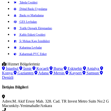
Tabela Çeşitleri
Dijital Baskı Uygulama
Baskı ve Markalama
GES Levhaları
Trafik Otopark Ekipmanları
Kablo Etiketi Çeşitleri
İç Mekan Kapı İsimlikleri
Kabartma Levhalar
Kabartmalı PVC Etiket
Hizmet Bölgelerimiz
İstanbul
İzmir
Kocaeli
Bursa
Eskişehir
Antalya
Konya
Gaziantep
Adana
Mersin
Kayseri
Samsun
Denizli
İletişim Bilgileri
Adres:
M. Akif Ersoy Mah. 328. Cad. TR Invest Metro Suits No:2 G
Macunköy-Yenimahalle/Ankara