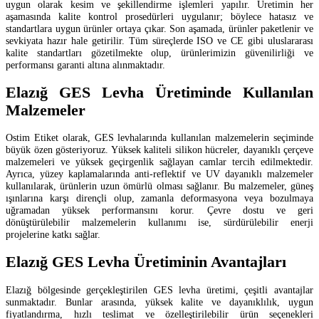
uygun olarak kesim ve şekillendirme işlemleri yapılır. Üretimin her
aşamasında kalite kontrol prosedürleri uygulanır; böylece hatasız ve
standartlara uygun ürünler ortaya çıkar. Son aşamada, ürünler paketlenir ve
sevkiyata hazır hale getirilir. Tüm süreçlerde ISO ve CE gibi uluslararası
kalite standartları gözetilmekte olup, ürünlerimizin güvenilirliği ve
performansı garanti altına alınmaktadır.
Elazığ GES Levha Üretiminde Kullanılan
Malzemeler
Ostim Etiket olarak, GES levhalarında kullanılan malzemelerin seçiminde
büyük özen gösteriyoruz. Yüksek kaliteli silikon hücreler, dayanıklı çerçeve
malzemeleri ve yüksek geçirgenlik sağlayan camlar tercih edilmektedir.
Ayrıca, yüzey kaplamalarında anti-reflektif ve UV dayanıklı malzemeler
kullanılarak, ürünlerin uzun ömürlü olması sağlanır. Bu malzemeler, güneş
ışınlarına karşı dirençli olup, zamanla deformasyona veya bozulmaya
uğramadan yüksek performansını korur. Çevre dostu ve geri
dönüştürülebilir malzemelerin kullanımı ise, sürdürülebilir enerji
projelerine katkı sağlar.
Elazığ GES Levha Üretiminin Avantajları
Elazığ bölgesinde gerçekleştirilen GES levha üretimi, çeşitli avantajlar
sunmaktadır. Bunlar arasında, yüksek kalite ve dayanıklılık, uygun
fiyatlandırma, hızlı teslimat ve özelleştirilebilir ürün seçenekleri