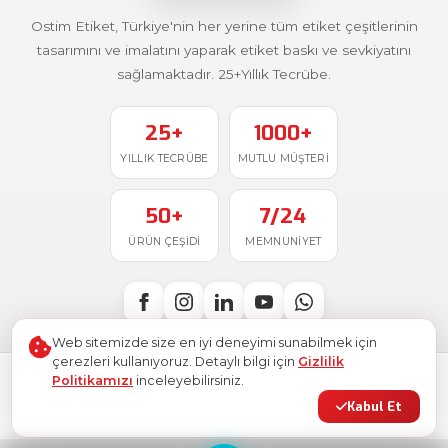
Ostim Etiket, Türkiye'nin her yerine tüm etiket çeşitlerinin
tasarımını ve imalatını yaparak etiket baskı ve sevkiyatını
sağlamaktadır. 25+Yıllık Tecrübe.
25+
1000+
YILLIK TECRÜBE
MUTLU MÜŞTERI
50+
7/24
ÜRÜN ÇEŞIDI
MEMNUNIYET
Web sitemizde size en iyi deneyimi sunabilmek için
çerezleri kullanıyoruz. Detaylı bilgi için
Gizlilik
Politikamızı
inceleyebilirsiniz.
Türkiye'de
ile üretildi
© 2026
Ostim Etiket
. Tüm hakları saklıdır.
Kabul Et
Gizlilik Politikası
Kullanım Şartları
KVKK
Site Haritası