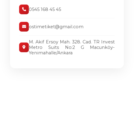
0545 168 45 45
ostimetiket@gmail.com
M. Akif Ersoy Mah. 328. Cad. TR Invest
Metro Suits No:2 G Macunköy-
Yenimahalle/Ankara