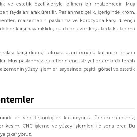
lık ve estetik özellikleriyle bilinen bir malzemedir. Muş
n faydalanılarak üretilir. Paslanmaz çelik, içeriğinde krom,
ementler, malzemenin paslanma ve korozyona karşı dirençli
delere karşı dayanıklıdır, bu da onu zor koşullarda kullanıma
ınmalara karşı dirençli olması, uzun ömürlü kullanım imkanı
ler, Muş paslanmaz etiketlerin endüstriyel ortamlarda tercih
lzemenin yüzey işlemleri sayesinde, çeşitli görsel ve estetik
öntemler
inde en yeni teknolojileri kullanıyoruz. Üretim sürecimiz,
zer kesim, CNC işleme ve yüzey işlemleri ile sona erer. Bu
ya çıkarıyoruz.