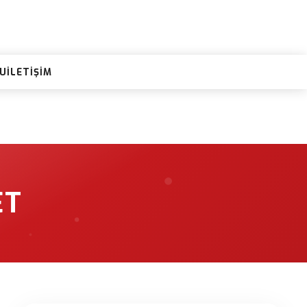
RU
İLETIŞIM
ET