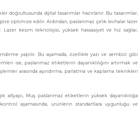
r doğrultusunda dijital tasarımlar hazırlanır. Bu tasarımlar,
öre optimize edilir. Ardından, paslanmaz çelik levhalar lazer
r. Lazer kesim teknolojisi, yüksek hassasiyet ve hız sağlar,
lendirme yapılır. Bu aşamada, özellikle yazı ve sembol gibi
emleri ise, paslanmaz etiketlerin dayanıklılığını artırmak ve
şlemler arasında aşındırma, parlatma ve kaplama teknikleri
ik altyapı, Muş paslanmaz etiketlerin yüksek dayanıklılığa
e kontrol aşamasında, ürünlerin standartlara uygunluğu ve