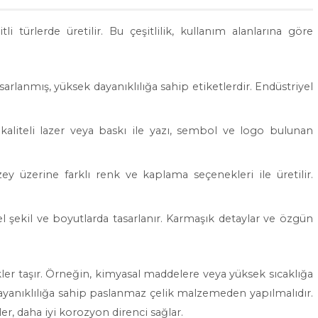
li türlerde üretilir. Bu çeşitlilik, kullanım alanlarına göre
sarlanmış, yüksek dayanıklılığa sahip etiketlerdir. Endüstriyel
aliteli lazer veya baskı ile yazı, sembol ve logo bulunan
.
y üzerine farklı renk ve kaplama seçenekleri ile üretilir.
l şekil ve boyutlarda tasarlanır. Karmaşık detaylar ve özgün
ikler taşır. Örneğin, kimyasal maddelere veya yüksek sıcaklığa
dayanıklılığa sahip paslanmaz çelik malzemeden yapılmalıdır.
r, daha iyi korozyon direnci sağlar.