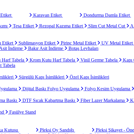
Etiket
Karavan Etiket
Dondurma Damla Etiket
kımı
Tesa Etiket
Rezopal Kazıma Etiket
Slim Cut Metal Cut
Al
 Etiket
Sublimasyon Etiket
Pirinç Metal Etiket
UV Metal Etiket
sit İndirme
Bakır Asit İndirme
Botaş Levhaları
u Harf Tabela
Krom Kutu Harf Tabela
Vinil Germe Tabela
Kapı 
t Tabela
mlikleri
Sürgülü Kapı İsimlikleri
Özel Kapı İsimlikleri
Uygulama
Dijital Baskı Folyo Uygulama
Folyo Kesim Uygulama
ma Baskı
DTF Sıcak Kabartma Baskı
Fiber Lazer Markalama
Ka
and
Fasülye Stand
aka Kutusu
Pleksi Oy Sandığı
Pleksi Şikayet - Ön