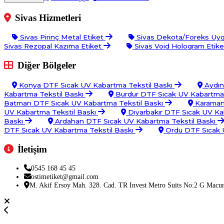
Sivas Hizmetleri
Sivas Pirinç Metal Etiket
Sivas Dekota/Foreks Uy
Sivas Rezopal Kazıma Etiket
Sivas Void Hologram Etik
Diğer Bölgeler
Konya DTF Sıcak UV Kabartma Tekstil Baskı
Aydın
Kabartma Tekstil Baskı
Burdur DTF Sıcak UV Kabartma 
Batman DTF Sıcak UV Kabartma Tekstil Baskı
Karaman 
UV Kabartma Tekstil Baskı
Diyarbakır DTF Sıcak UV Ka
Baskı
Ardahan DTF Sıcak UV Kabartma Tekstil Baskı
DTF Sıcak UV Kabartma Tekstil Baskı
Ordu DTF Sıcak 
İletişim
0545 168 45 45
ostimetiket@gmail.com
M. Akif Ersoy Mah. 328. Cad. TR Invest Metro Suits No:2 G Macu