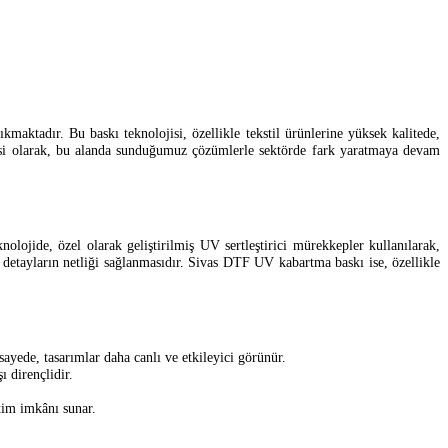
maktadır. Bu baskı teknolojisi, özellikle tekstil ürünlerine yüksek kalitede,
 ailesi olarak, bu alanda sunduğumuz çözümlerle sektörde fark yaratmaya devam
lojide, özel olarak geliştirilmiş UV sertleştirici mürekkepler kullanılarak,
e detayların netliği sağlanmasıdır. Sivas DTF UV kabartma baskı ise, özellikle
ayede, tasarımlar daha canlı ve etkileyici görünür.
 dirençlidir.
tim imkânı sunar.