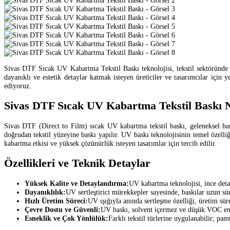
Sivas DTF Sıcak UV Kabartma Tekstil Baskı teknolojisi, tekstil sektöründe so
dayanıklı ve estetik detaylar katmak isteyen üreticiler ve tasarımcılar için
ediyoruz.
Sivas DTF Sıcak UV Kabartma Tekstil Baskı 
Sivas DTF (Direct to Film) sıcak UV kabartma tekstil baskı, geleneksel bask
doğrudan tekstil yüzeyine baskı yapılır. UV baskı teknolojisinin temel özelli
kabartma etkisi ve yüksek çözünürlük isteyen tasarımlar için tercih edilir.
Özellikleri ve Teknik Detaylar
Yüksek Kalite ve Detaylandırma:
UV kabartma teknolojisi, ince detay
Dayanıklılık:
UV sertleştirici mürekkepler sayesinde, baskılar uzun s
Hızlı Üretim Süreci:
UV ışığıyla anında sertleşme özelliği, üretim süre
Çevre Dostu ve Güvenli:
UV baskı, solvent içermez ve düşük VOC emis
Esneklik ve Çok Yönlülük:
Farklı tekstil türlerine uygulanabilir; pa