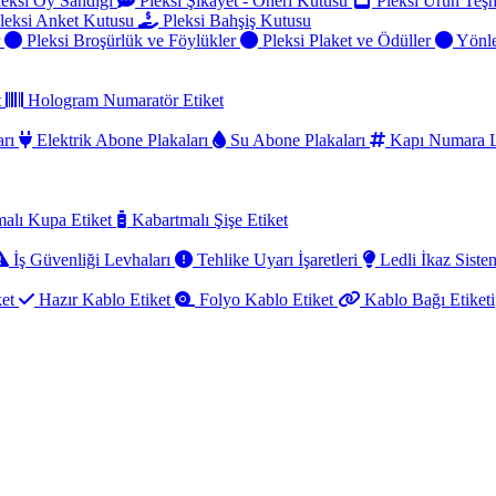
eksi Oy Sandığı
Pleksi Şikayet - Öneri Kutusu
Pleksi Ürün Teşh
leksi Anket Kutusu
Pleksi Bahşiş Kutusu
r
Pleksi Broşürlük ve Föylükler
Pleksi Plaket ve Ödüller
Yönle
t
Hologram Numaratör Etiket
arı
Elektrik Abone Plakaları
Su Abone Plakaları
Kapı Numara L
alı Kupa Etiket
Kabartmalı Şişe Etiket
İş Güvenliği Levhaları
Tehlike Uyarı İşaretleri
Ledli İkaz Sistem
ket
Hazır Kablo Etiket
Folyo Kablo Etiket
Kablo Bağı Etiketi