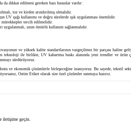
 da dikkat edilmesi gereken bazı hususlar vardır:
lmalı, toz ve kirden arındırılmış olmalıdır.
un UV ışığı kullanımı ve doğru sürelerde ışık uygulanması önemlidir.
 mürekkepler tercih edilmelidir.
eri uygulanmalı, uzun ömürlü kullanım sağlanmalıdır.
novasyonun ve yüksek kalite standartlarının vazgeçilmez bir parçası haline gel
lişen teknoloji ile birlikte, UV kabartma baskı alanında yeni trendler ve ürün
sunmayı sürdürüyoruz.
ostu ve ekonomik çözümlerle birleşeceğine inanıyoruz. Bu sayede, tekstil sektö
stiyorsanız, Ostim Etiket olarak size özel çözümler sunmaya hazırız.
 iletişime geçin.