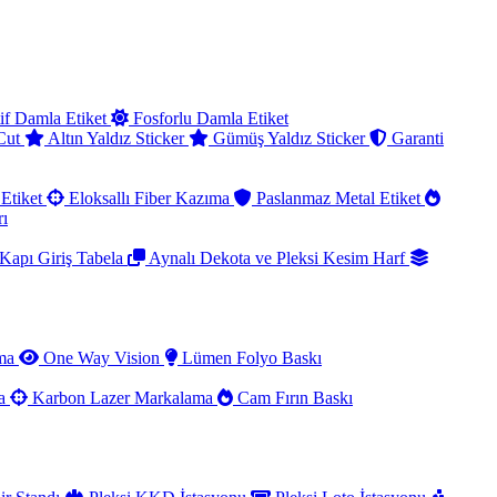
if Damla Etiket
Fosforlu Damla Etiket
 Cut
Altın Yaldız Sticker
Gümüş Yaldız Sticker
Garanti
Etiket
Eloksallı Fiber Kazıma
Paslanmaz Metal Etiket
rı
Kapı Giriş Tabela
Aynalı Dekota ve Pleksi Kesim Harf
ama
One Way Vision
Lümen Folyo Baskı
ma
Karbon Lazer Markalama
Cam Fırın Baskı