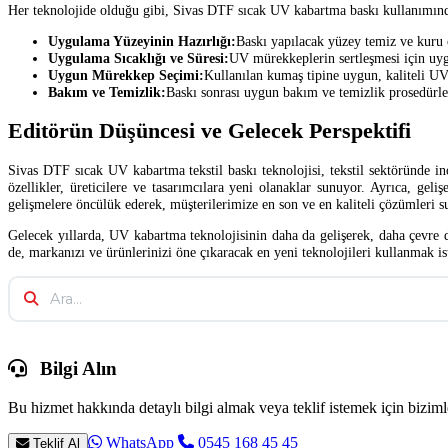
Her teknolojide olduğu gibi, Sivas DTF sıcak UV kabartma baskı kullanımında
Uygulama Yüzeyinin Hazırlığı:
Baskı yapılacak yüzey temiz ve kuru o
Uygulama Sıcaklığı ve Süresi:
UV mürekkeplerin sertleşmesi için uyg
Uygun Mürekkep Seçimi:
Kullanılan kumaş tipine uygun, kaliteli UV
Bakım ve Temizlik:
Baskı sonrası uygun bakım ve temizlik prosedürl
Editörün Düşüncesi ve Gelecek Perspektifi
Sivas DTF sıcak UV kabartma tekstil baskı teknolojisi, tekstil sektöründe i
özellikler, üreticilere ve tasarımcılara yeni olanaklar sunuyor. Ayrıca, ge
gelişmelere öncülük ederek, müşterilerimize en son ve en kaliteli çözümleri 
Gelecek yıllarda, UV kabartma teknolojisinin daha da gelişerek, daha çevre d
de, markanızı ve ürünlerinizi öne çıkaracak en yeni teknolojileri kullanmak i
Bilgi Alın
Bu hizmet hakkında detaylı bilgi almak veya teklif istemek için bizimle
WhatsApp
0545 168 45 45
Teklif Al