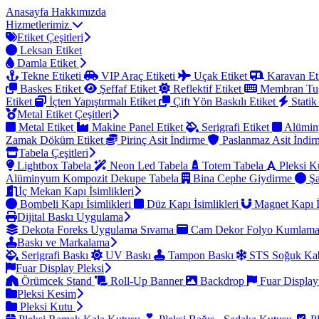
Anasayfa
Hakkımızda
Hizmetlerimiz
Etiket Çeşitleri
Leksan Etiket
Damla Etiket
Tekne Etiketi
VIP Araç Etiketi
Uçak Etiket
Karavan Et
Baskes Etiket
Şeffaf Etiket
Reflektif Etiket
Membran Tu
Etiket
İçten Yapıştırmalı Etiket
Çift Yön Baskılı Etiket
Statik
Metal Etiket Çeşitleri
Metal Etiket
Makine Panel Etiket
Serigrafi Etiket
Alümin
Zamak Döküm Etiket
Pirinç Asit İndirme
Paslanmaz Asit İndi
Tabela Çeşitleri
Lightbox Tabela
Neon Led Tabela
Totem Tabela
Pleksi K
Alüminyum Kompozit Dekupe Tabela
Bina Cephe Giydirme
Şa
İç Mekan Kapı İsimlikleri
Bombeli Kapı İsimlikleri
Düz Kapı İsimlikleri
Magnet Kapı İ
Dijital Baskı Uygulama
Dekota Foreks Uygulama Sıvama
Cam Dekor Folyo Kumlam
Baskı ve Markalama
Serigrafi Baskı
UV Baskı
Tampon Baskı
STS Soğuk Kab
Fuar Display Pleksi
Örümcek Stand
Roll-Up Banner
Backdrop
Fuar Display
Pleksi Kesim
Pleksi Kutu