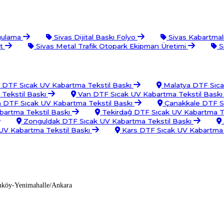
gulama
Sivas Dijital Baskı Folyo
Sivas Kabartmalı
et
Sivas Metal Trafik Otopark Ekipman Üretimi
S
 DTF Sıcak UV Kabartma Tekstil Baskı
Malatya DTF Sıca
Tekstil Baskı
Van DTF Sıcak UV Kabartma Tekstil Bask
DTF Sıcak UV Kabartma Tekstil Baskı
Çanakkale DTF Sı
bartma Tekstil Baskı
Tekirdağ DTF Sıcak UV Kabartma T
Zonguldak DTF Sıcak UV Kabartma Tekstil Baskı
UV Kabartma Tekstil Baskı
Kars DTF Sıcak UV Kabartma 
nköy-Yenimahalle/Ankara