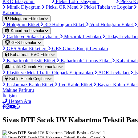
KKD İstasyonu
Pleksi Loto İstasyonu
Pleksi K
Mimik Diyagram
Pleksi QR Menü
Pleksi Tabela ve Logolar
Kabartma
Hologram Etiketleri
Hologram Etiket
3D Hologram Etiket
Void Hologram Etiket
Kabartma Levhalar
Cadde ve Sokak Levhaları
Mezarlık Levhaları
Tedaş Levhalar
GES Levhaları
GES Solar Etiketleri
GES Güneş Enerji Levhaları
Kabartmalı PVC Etiket
Kabartmalı Tekstil Etiket
Kabartmalı Termos Etiket
Kabartmalı
Trafik Otopark Ekipmanları
Plastik ve Metal Trafik Otopark Ekipmanları
ADR Levhaları
İş
Kablo Etiketi Çeşitleri
Paslanmaz Kablo Etiket
Pvc Kablo Etiket
Bayrak Kablo Etike
Makine Parkuru
İletişim
Hemen Ara
Sivas DTF Sıcak UV Kabartma Tekstil Bas