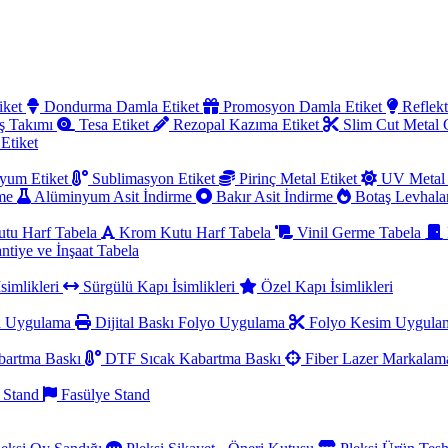
iket
Dondurma Damla Etiket
Promosyon Damla Etiket
Reflekt
ş Takımı
Tesa Etiket
Rezopal Kazıma Etiket
Slim Cut Metal
 Etiket
yum Etiket
Sublimasyon Etiket
Pirinç Metal Etiket
UV Metal 
rme
Alüminyum Asit İndirme
Bakır Asit İndirme
Botaş Levhala
utu Harf Tabela
Krom Kutu Harf Tabela
Vinil Germe Tabela
ntiye ve İnşaat Tabela
simlikleri
Sürgülü Kapı İsimlikleri
Özel Kapı İsimlikleri
a Uygulama
Dijital Baskı Folyo Uygulama
Folyo Kesim Uygul
artma Baskı
DTF Sıcak Kabartma Baskı
Fiber Lazer Markala
 Stand
Fasülye Stand