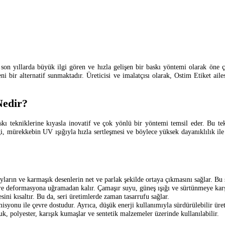
n yıllarda büyük ilgi gören ve hızla gelişen bir baskı yöntemi olarak öne çık
 yeni bir alternatif sunmaktadır. Üreticisi ve imalatçısı olarak, Ostim Etiket
Nedir?
ı tekniklerine kıyasla inovatif ve çok yönlü bir yöntemi temsil eder. Bu tekno
ği, mürekkebin UV ışığıyla hızla sertleşmesi ve böylece yüksek dayanıklılık il
ların ve karmaşık desenlerin net ve parlak şekilde ortaya çıkmasını sağlar. Bu s
üre deformasyona uğramadan kalır. Çamaşır suyu, güneş ışığı ve sürtünmeye karşı
sini kısaltır. Bu da, seri üretimlerde zaman tasarrufu sağlar.
yonu ile çevre dostudur. Ayrıca, düşük enerji kullanımıyla sürdürülebilir üre
muk, polyester, karışık kumaşlar ve sentetik malzemeler üzerinde kullanılabilir.