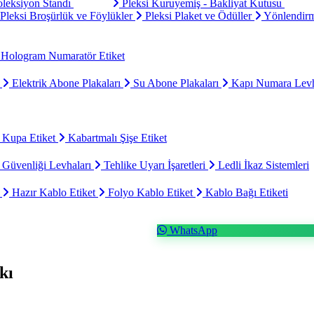
oleksiyon Standı
Pleksi Kuruyemiş - Bakliyat Kutusu
Pleksi Broşürlük ve Föylükler
Pleksi Plaket ve Ödüller
Yönlendirm
Hologram Numaratör Etiket
ı
Elektrik Abone Plakaları
Su Abone Plakaları
Kapı Numara Levh
 Kupa Etiket
Kabartmalı Şişe Etiket
 Güvenliği Levhaları
Tehlike Uyarı İşaretleri
Ledli İkaz Sistemleri
t
Hazır Kablo Etiket
Folyo Kablo Etiket
Kablo Bağı Etiketi
WhatsApp
kı