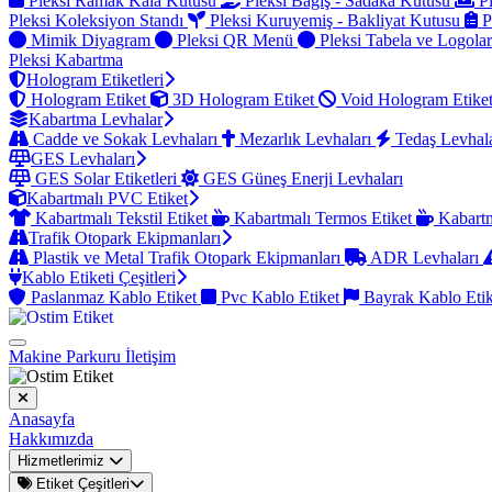
Pleksi Ramak Kala Kutusu
Pleksi Bağış - Sadaka Kutusu
Pl
Pleksi Koleksiyon Standı
Pleksi Kuruyemiş - Bakliyat Kutusu
P
Mimik Diyagram
Pleksi QR Menü
Pleksi Tabela ve Logola
Pleksi Kabartma
Hologram Etiketleri
Hologram Etiket
3D Hologram Etiket
Void Hologram Etike
Kabartma Levhalar
Cadde ve Sokak Levhaları
Mezarlık Levhaları
Tedaş Levhal
GES Levhaları
GES Solar Etiketleri
GES Güneş Enerji Levhaları
Kabartmalı PVC Etiket
Kabartmalı Tekstil Etiket
Kabartmalı Termos Etiket
Kabartm
Trafik Otopark Ekipmanları
Plastik ve Metal Trafik Otopark Ekipmanları
ADR Levhaları
Kablo Etiketi Çeşitleri
Paslanmaz Kablo Etiket
Pvc Kablo Etiket
Bayrak Kablo Eti
Makine Parkuru
İletişim
Anasayfa
Hakkımızda
Hizmetlerimiz
Etiket Çeşitleri