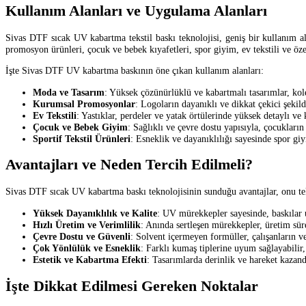
Kullanım Alanları ve Uygulama Alanları
Sivas DTF sıcak UV kabartma tekstil baskı teknolojisi, geniş bir kullanım ala
promosyon ürünleri, çocuk ve bebek kıyafetleri, spor giyim, ev tekstili ve özel
İşte Sivas DTF UV kabartma baskının öne çıkan kullanım alanları:
Moda ve Tasarım
: Yüksek çözünürlüklü ve kabartmalı tasarımlar, kol
Kurumsal Promosyonlar
: Logoların dayanıklı ve dikkat çekici şekil
Ev Tekstili
: Yastıklar, perdeler ve yatak örtülerinde yüksek detaylı ve k
Çocuk ve Bebek Giyim
: Sağlıklı ve çevre dostu yapısıyla, çocukların 
Sportif Tekstil Ürünleri
: Esneklik ve dayanıklılığı sayesinde spor giy
Avantajları ve Neden Tercih Edilmeli?
Sivas DTF sıcak UV kabartma baskı teknolojisinin sunduğu avantajlar, onu tekst
Yüksek Dayanıklılık ve Kalite
: UV mürekkepler sayesinde, baskılar 
Hızlı Üretim ve Verimlilik
: Anında sertleşen mürekkepler, üretim süre
Çevre Dostu ve Güvenli
: Solvent içermeyen formüller, çalışanların ve
Çok Yönlülük ve Esneklik
: Farklı kumaş tiplerine uyum sağlayabilir,
Estetik ve Kabartma Efekti
: Tasarımlarda derinlik ve hareket kazandır
İşte Dikkat Edilmesi Gereken Noktalar