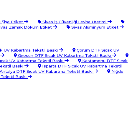
 Şişe Etiket
Sivas İş Güvenliği Levha Üretimi
ivas Zamak Döküm Etiket
Sivas Alüminyum Etiket
k UV Kabartma Tekstil Baskı
Çorum DTF Sıcak UV
ı
Giresun DTF Sıcak UV Kabartma Tekstil Baskı
cak UV Kabartma Tekstil Baskı
Kastamonu DTF Sıcak
ekstil Baskı
Isparta DTF Sıcak UV Kabartma Tekstil
Antalya DTF Sıcak UV Kabartma Tekstil Baskı
Niğde
Tekstil Baskı