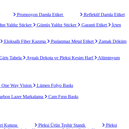
Promosyon Damla Etiket
Reflektif Damla Etiket
tın Yaldız Sticker
Gümüş Yaldız Sticker
Garanti Etiket
İçten
Eloksallı Fiber Kazıma
Paslanmaz Metal Etiket
Zamak Döküm
Giriş Tabela
Aynalı Dekota ve Pleksi Kesim Harf
Alüminyum
One Way Vision
Lümen Folyo Baskı
rbon Lazer Markalama
Cam Fırın Baskı
eri Kutusu
Pleksi Ürün Teşhir Standı
Pleksi