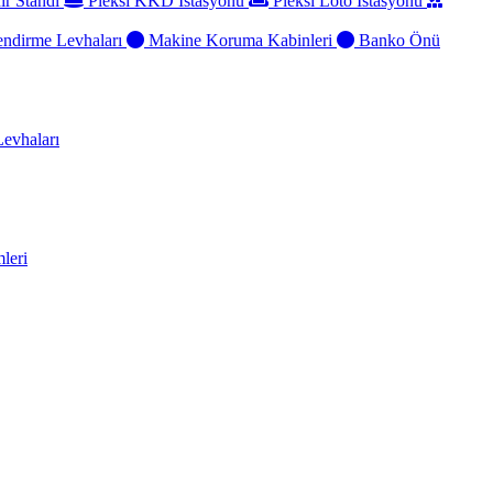
ir Standı
Pleksi KKD İstasyonu
Pleksi Loto İstasyonu
ndirme Levhaları
Makine Koruma Kabinleri
Banko Önü
evhaları
leri