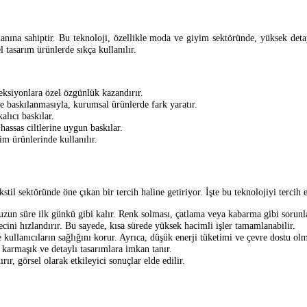
nına sahiptir. Bu teknoloji, özellikle moda ve giyim sektöründe, yüksek detaylı 
 tasarım ürünlerde sıkça kullanılır.
eksiyonlara özel özgünlük kazandırır.
de baskılanmasıyla, kurumsal ürünlerde fark yaratır.
alıcı baskılar.
hassas ciltlerine uygun baskılar.
im ürünlerinde kullanılır.
il sektöründe öne çıkan bir tercih haline getiriyor. İşte bu teknolojiyi tercih 
uzun süre ilk günkü gibi kalır. Renk solması, çatlama veya kabarma gibi sorun
cini hızlandırır. Bu sayede, kısa sürede yüksek hacimli işler tamamlanabilir.
 kullanıcıların sağlığını korur. Ayrıca, düşük enerji tüketimi ve çevre dostu olma
 karmaşık ve detaylı tasarımlara imkan tanır.
ır, görsel olarak etkileyici sonuçlar elde edilir.