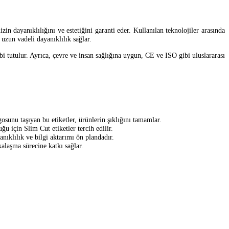
zin dayanıklılığını ve estetiğini garanti eder. Kullanılan teknolojiler arasında
uzun vadeli dayanıklılık sağlar.
abi tutulur. Ayrıca, çevre ve insan sağlığına uygun, CE ve ISO gibi uluslararası
gosunu taşıyan bu etiketler, ürünlerin şıklığını tamamlar.
ğu için Slim Cut etiketler tercih edilir.
yanıklılık ve bilgi aktarımı ön plandadır.
kalaşma sürecine katkı sağlar.