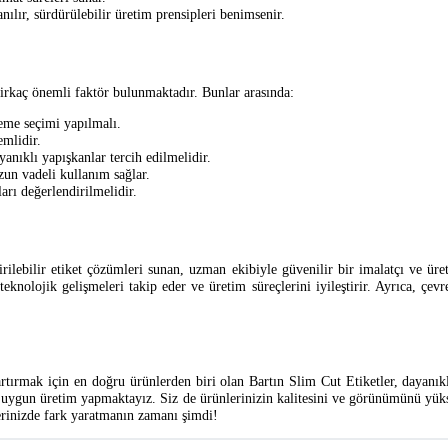
ılır, sürdürülebilir üretim prensipleri benimsenir.
birkaç önemli faktör bulunmaktadır. Bunlar arasında:
eme seçimi yapılmalı.
mlidir.
anıklı yapışkanlar tercih edilmelidir.
zun vadeli kullanım sağlar.
rı değerlendirilmelidir.
tirilebilir etiket çözümleri sunan, uzman ekibiyle güvenilir bir imalatçı ve ü
eknolojik gelişmeleri takip eder ve üretim süreçlerini iyileştirir. Ayrıca, çe
ırmak için en doğru ürünlerden biri olan Bartın Slim Cut Etiketler, dayanıklılığ
 uygun üretim yapmaktayız. Siz de ürünlerinizin kalitesini ve görünümünü yüksel
nlerinizde fark yaratmanın zamanı şimdi!