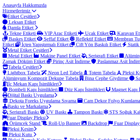
Anasayfa
Hakkımızda
Hizmetlerimiz
Etiket Çeşitleri
Leksan Etiket
Damla Etiket
Tekne Etiketi
VIP Araç Etiketi
Uçak Etiket
Karavan Et
Baskes Etiket
Şeffaf Etiket
Reflektif Etiket
Membran Tu
Etiket
İçten Yapıştırmalı Etiket
Çift Yön Baskılı Etiket
Statik
Metal Etiket Çeşitleri
Metal Etiket
Makine Panel Etiket
Serigrafi Etiket
Alümin
Zamak Döküm Etiket
Pirinç Asit İndirme
Paslanmaz Asit İndi
Tabela Çeşitleri
Lightbox Tabela
Neon Led Tabela
Totem Tabela
Pleksi K
Alüminyum Kompozit Dekupe Tabela
Bina Cephe Giydirme
Şa
İç Mekan Kapı İsimlikleri
Bombeli Kapı İsimlikleri
Düz Kapı İsimlikleri
Magnet Kapı İ
Dijital Baskı Uygulama
Dekota Foreks Uygulama Sıvama
Cam Dekor Folyo Kumlam
Baskı ve Markalama
Serigrafi Baskı
UV Baskı
Tampon Baskı
STS Soğuk Kab
Fuar Display Pleksi
Örümcek Stand
Roll-Up Banner
Backdrop
Fuar Display
Pleksi Kesim
Pleksi Kutu