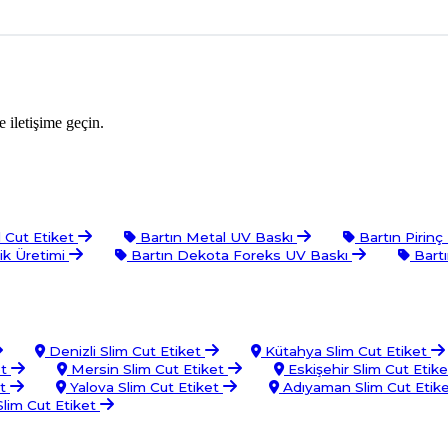
 iletişime geçin.
 Cut Etiket
Bartın Metal UV Baskı
Bartın Pirinç
ik Üretimi
Bartın Dekota Foreks UV Baskı
Bart
Denizli Slim Cut Etiket
Kütahya Slim Cut Etiket
et
Mersin Slim Cut Etiket
Eskişehir Slim Cut Etik
et
Yalova Slim Cut Etiket
Adıyaman Slim Cut Etik
lim Cut Etiket