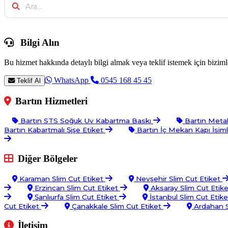
Bilgi Alın
Bu hizmet hakkında detaylı bilgi almak veya teklif istemek için bizimle
WhatsApp
0545 168 45 45
Teklif Al
Bartın Hizmetleri
Bartın STS Soğuk Uv Kabartma Baskı
Bartın Metal
Bartın Kabartmalı Şişe Etiket
Bartın İç Mekan Kapı İsiml
Diğer Bölgeler
Karaman Slim Cut Etiket
Nevşehir Slim Cut Etiket
Erzincan Slim Cut Etiket
Aksaray Slim Cut Etik
Şanlıurfa Slim Cut Etiket
İstanbul Slim Cut Etik
Cut Etiket
Çanakkale Slim Cut Etiket
Ardahan S
İletişim