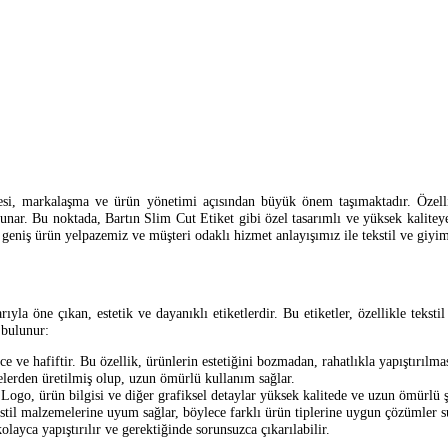
mesi, markalaşma ve ürün yönetimi açısından büyük önem taşımaktadır. Özelli
nar. Bu noktada, Bartın Slim Cut Etiket gibi özel tasarımlı ve yüksek kaliteye s
eniş ürün yelpazemiz ve müşteri odaklı hizmet anlayışımız ile tekstil ve giyim
ıyla öne çıkan, estetik ve dayanıklı etiketlerdir. Bu etiketler, özellikle tekstil
 bulunur:
ce ve hafiftir. Bu özellik, ürünlerin estetiğini bozmadan, rahatlıkla yapıştırılmas
lerden üretilmiş olup, uzun ömürlü kullanım sağlar.
Logo, ürün bilgisi ve diğer grafiksel detaylar yüksek kalitede ve uzun ömürlü şe
kstil malzemelerine uyum sağlar, böylece farklı ürün tiplerine uygun çözümler s
olayca yapıştırılır ve gerektiğinde sorunsuzca çıkarılabilir.