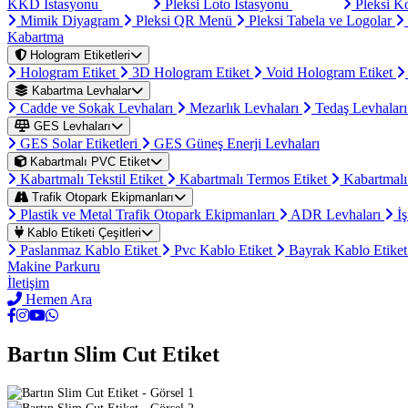
KKD İstasyonu
Pleksi Loto İstasyonu
Pleksi K
Mimik Diyagram
Pleksi QR Menü
Pleksi Tabela ve Logolar
Kabartma
Hologram Etiketleri
Hologram Etiket
3D Hologram Etiket
Void Hologram Etiket
Kabartma Levhalar
Cadde ve Sokak Levhaları
Mezarlık Levhaları
Tedaş Levhalar
GES Levhaları
GES Solar Etiketleri
GES Güneş Enerji Levhaları
Kabartmalı PVC Etiket
Kabartmalı Tekstil Etiket
Kabartmalı Termos Etiket
Kabartmalı
Trafik Otopark Ekipmanları
Plastik ve Metal Trafik Otopark Ekipmanları
ADR Levhaları
İş
Kablo Etiketi Çeşitleri
Paslanmaz Kablo Etiket
Pvc Kablo Etiket
Bayrak Kablo Etike
Makine Parkuru
İletişim
Hemen Ara
Bartın Slim Cut Etiket