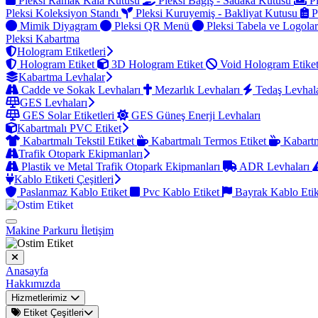
Pleksi Ramak Kala Kutusu
Pleksi Bağış - Sadaka Kutusu
Pl
Pleksi Koleksiyon Standı
Pleksi Kuruyemiş - Bakliyat Kutusu
P
Mimik Diyagram
Pleksi QR Menü
Pleksi Tabela ve Logola
Pleksi Kabartma
Hologram Etiketleri
Hologram Etiket
3D Hologram Etiket
Void Hologram Etike
Kabartma Levhalar
Cadde ve Sokak Levhaları
Mezarlık Levhaları
Tedaş Levhal
GES Levhaları
GES Solar Etiketleri
GES Güneş Enerji Levhaları
Kabartmalı PVC Etiket
Kabartmalı Tekstil Etiket
Kabartmalı Termos Etiket
Kabartm
Trafik Otopark Ekipmanları
Plastik ve Metal Trafik Otopark Ekipmanları
ADR Levhaları
Kablo Etiketi Çeşitleri
Paslanmaz Kablo Etiket
Pvc Kablo Etiket
Bayrak Kablo Eti
Makine Parkuru
İletişim
Anasayfa
Hakkımızda
Hizmetlerimiz
Etiket Çeşitleri