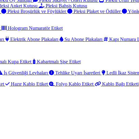
eksi Oy Sandığı
Pleksi Şikayet - Öneri Kutusu
Pleksi Ürün Teşh
leksi Anket Kutusu
Pleksi Bahşiş Kutusu
r
Pleksi Broşürlük ve Föylükler
Pleksi Plaket ve Ödüller
Yönle
t
Hologram Numaratör Etiket
arı
Elektrik Abone Plakaları
Su Abone Plakaları
Kapı Numara L
alı Kupa Etiket
Kabartmalı Şişe Etiket
İş Güvenliği Levhaları
Tehlike Uyarı İşaretleri
Ledli İkaz Sistem
ket
Hazır Kablo Etiket
Folyo Kablo Etiket
Kablo Bağı Etiketi