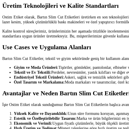
Üretim Teknolojileri ve Kalite Standartları
Ostim Etiket olarak, Bartın Slim Cut Etiketleri üretirken en son teknolojileri 
lazer kesim, yüksek çözünürlüklü baskı makineleri ve özel yapıştırıcı formül
Kalite kontrol süreçlerimiz, ürünlerimizin her aşamada titizlikle incelenmesini
standartlara uygun ürünler üretmekteyiz. Bu, müşterilerimize güvenle kullanab
Use Cases ve Uygulama Alanları
Bartın Slim Cut Etiketler, tekstil ve giyim sektöründe geniş bir kullanım alanın
Giyim ve Moda Ürünleri:
Tişörtler, gömlekler, pantolonlar, elbiseler
Tekstil ve Ev Tekstili:
Perdeler, nevresimler, yastık kılıfları ve diğer e
Endüstriyel Tekstil Ürünleri:
Askeri, sağlık ve temizlik sektörleri gib
Özel Tasarım ve Markalama:
Moda markaları ve tasarımcılar, özel kol
Avantajlar ve Neden Bartın Slim Cut Etiketler
İşte Ostim Etiket olarak sunduğumuz Bartın Slim Cut Etiketlerin başlıca avant
Yüksek Kalite ve Dayanıklılık:
Uzun süre formunu koruyan, aşınmaya 
Estetik ve Özelleştirilebilir Tasarım:
Marka ve ürün bilgilerinizi en i
Ekonomik ve Verimli:
Uygun fiyatlı çözümlerle, büyük ölçekli üretiml
Hızlı Üretim ve Teslimat:
Müşteri taleplerine göre hızlı üretim ve tesl