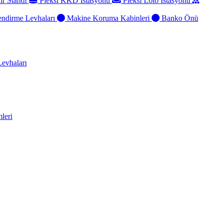
ir Standı
Pleksi KKD İstasyonu
Pleksi Loto İstasyonu
ndirme Levhaları
Makine Koruma Kabinleri
Banko Önü
evhaları
leri