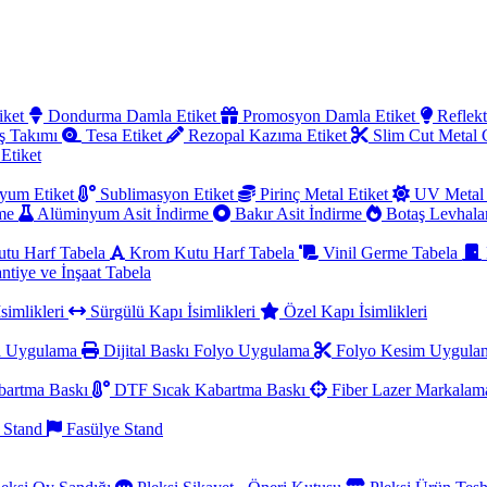
iket
Dondurma Damla Etiket
Promosyon Damla Etiket
Reflekt
ş Takımı
Tesa Etiket
Rezopal Kazıma Etiket
Slim Cut Metal
 Etiket
yum Etiket
Sublimasyon Etiket
Pirinç Metal Etiket
UV Metal 
rme
Alüminyum Asit İndirme
Bakır Asit İndirme
Botaş Levhala
utu Harf Tabela
Krom Kutu Harf Tabela
Vinil Germe Tabela
ntiye ve İnşaat Tabela
simlikleri
Sürgülü Kapı İsimlikleri
Özel Kapı İsimlikleri
a Uygulama
Dijital Baskı Folyo Uygulama
Folyo Kesim Uygul
artma Baskı
DTF Sıcak Kabartma Baskı
Fiber Lazer Markala
 Stand
Fasülye Stand