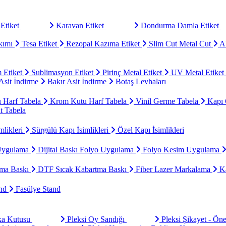
Etiket
Karavan Etiket
Dondurma Damla Etiket
kımı
Tesa Etiket
Rezopal Kazıma Etiket
Slim Cut Metal Cut
Al
 Etiket
Sublimasyon Etiket
Pirinç Metal Etiket
UV Metal Etiket
sit İndirme
Bakır Asit İndirme
Botaş Levhaları
u Harf Tabela
Krom Kutu Harf Tabela
Vinil Germe Tabela
Kapı 
t Tabela
mlikleri
Sürgülü Kapı İsimlikleri
Özel Kapı İsimlikleri
Uygulama
Dijital Baskı Folyo Uygulama
Folyo Kesim Uygulama
ma Baskı
DTF Sıcak Kabartma Baskı
Fiber Lazer Markalama
Ka
and
Fasülye Stand
aka Kutusu
Pleksi Oy Sandığı
Pleksi Şikayet - Ön