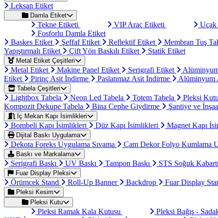
Leksan Etiket
Damla Etiket
Tekne Etiketi
VIP Araç Etiketi
Uçak 
Fosforlu Damla Etiket
Baskes Etiket
Şeffaf Etiket
Reflektif Etiket
Membran Tuş Ta
Yapıştırmalı Etiket
Çift Yön Baskılı Etiket
Statik Etiket
Metal Etiket Çeşitleri
Metal Etiket
Makine Panel Etiket
Serigrafi Etiket
Alüminyum
Etiket
Pirinç Asit İndirme
Paslanmaz Asit İndirme
Alüminyum A
Tabela Çeşitleri
Lightbox Tabela
Neon Led Tabela
Totem Tabela
Pleksi Kut
Kompozit Dekupe Tabela
Bina Cephe Giydirme
Şantiye ve İnşaa
İç Mekan Kapı İsimlikleri
Bombeli Kapı İsimlikleri
Düz Kapı İsimlikleri
Magnet Kapı İsi
Dijital Baskı Uygulama
Dekota Foreks Uygulama Sıvama
Cam Dekor Folyo Kumlama 
Baskı ve Markalama
Serigrafi Baskı
UV Baskı
Tampon Baskı
STS Soğuk Kabart
Fuar Display Pleksi
Örümcek Stand
Roll-Up Banner
Backdrop
Fuar Display St
Pleksi Kesim
Pleksi Kutu
Pleksi Ramak Kala Kutusu
Pleksi Bağış - Sad