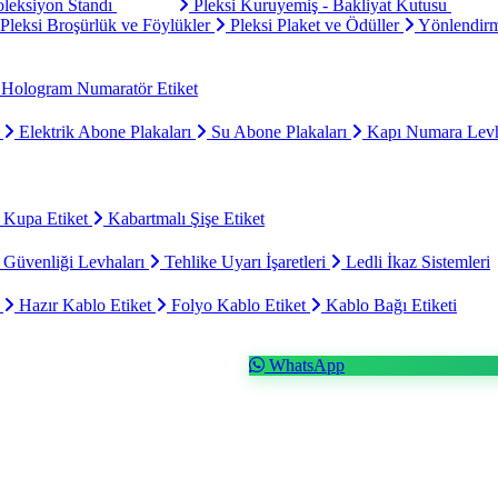
oleksiyon Standı
Pleksi Kuruyemiş - Bakliyat Kutusu
Pleksi Broşürlük ve Föylükler
Pleksi Plaket ve Ödüller
Yönlendirm
Hologram Numaratör Etiket
ı
Elektrik Abone Plakaları
Su Abone Plakaları
Kapı Numara Levh
 Kupa Etiket
Kabartmalı Şişe Etiket
 Güvenliği Levhaları
Tehlike Uyarı İşaretleri
Ledli İkaz Sistemleri
t
Hazır Kablo Etiket
Folyo Kablo Etiket
Kablo Bağı Etiketi
WhatsApp