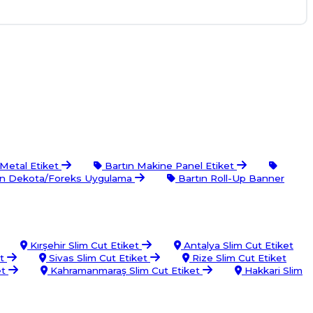
 Metal Etiket
Bartın Makine Panel Etiket
ın Dekota/Foreks Uygulama
Bartın Roll-Up Banner
Kırşehir Slim Cut Etiket
Antalya Slim Cut Etiket
et
Sivas Slim Cut Etiket
Rize Slim Cut Etiket
et
Kahramanmaraş Slim Cut Etiket
Hakkari Slim