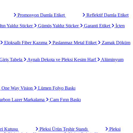
Promosyon Damla Etiket
Reflektif Damla Etiket
tın Yaldız Sticker
Gümüş Yaldız Sticker
Garanti Etiket
İçten
Eloksallı Fiber Kazıma
Paslanmaz Metal Etiket
Zamak Döküm
Giriş Tabela
Aynalı Dekota ve Pleksi Kesim Harf
Alüminyum
One Way Vision
Lümen Folyo Baskı
rbon Lazer Markalama
Cam Fırın Baskı
eri Kutusu
Pleksi Ürün Teşhir Standı
Pleksi