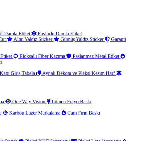
if Damla Etiket
Fosforlu Damla Etiket
 Cut
Altın Yaldız Sticker
Gümüş Yaldız Sticker
Garanti
Etiket
Eloksallı Fiber Kazıma
Paslanmaz Metal Etiket
rı
Kapı Giriş Tabela
Aynalı Dekota ve Pleksi Kesim Harf
ama
One Way Vision
Lümen Folyo Baskı
ma
Karbon Lazer Markalama
Cam Fırın Baskı