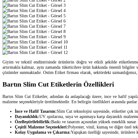
Giyim ve tekstil endüstrisinde ürünlerin doğru ve etkili şekilde etiketlen
artırmakla kalmaz, aynı zamanda tüketicilere ürün hakkında önemli bilgiler su
çözümler sunmaktadır. Ostim Etiket firması olarak, sektördeki uzmanlığımız, g
Bartın Slim Cut Etiketlerin Özellikleri
Bartın Slim Cut Etiketler, adından da anlaşılacağı üzere, ince ve hafif yapılar
malzeme seçenekleriyle üretilmektedir. En belirgin özellikleri arasında şunlar
İnce ve Hafif Tasarım:
Slim Cut teknolojisi sayesinde, etiketler çok in
Dayanıklılık:
UV ışınlarına, suya ve aşınmaya karşı dayanıklı malzeme
Özelleştirilebilirlik:
Baskı ve tasarım açısından yüksek esneklik sunar. 
Çeşitli Malzeme Seçenekleri:
Polyester, vinil, kumaş ve diğer özel te
Kolay Uygulama ve Çıkarma:
Yapışkan özelliği sayesinde, ürünlere k