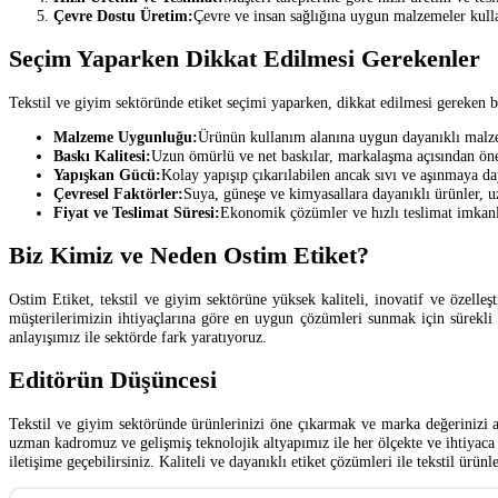
Çevre Dostu Üretim:
Çevre ve insan sağlığına uygun malzemeler kullan
Seçim Yaparken Dikkat Edilmesi Gerekenler
Tekstil ve giyim sektöründe etiket seçimi yaparken, dikkat edilmesi gereken 
Malzeme Uygunluğu:
Ürünün kullanım alanına uygun dayanıklı malz
Baskı Kalitesi:
Uzun ömürlü ve net baskılar, markalaşma açısından öne
Yapışkan Gücü:
Kolay yapışıp çıkarılabilen ancak sıvı ve aşınmaya day
Çevresel Faktörler:
Suya, güneşe ve kimyasallara dayanıklı ürünler, u
Fiyat ve Teslimat Süresi:
Ekonomik çözümler ve hızlı teslimat imkanla
Biz Kimiz ve Neden Ostim Etiket?
Ostim Etiket, tekstil ve giyim sektörüne yüksek kaliteli, inovatif ve özelleş
müşterilerimizin ihtiyaçlarına göre en uygun çözümleri sunmak için sürekli t
anlayışımız ile sektörde fark yaratıyoruz.
Editörün Düşüncesi
Tekstil ve giyim sektöründe ürünlerinizi öne çıkarmak ve marka değerinizi art
uzman kadromuz ve gelişmiş teknolojik altyapımız ile her ölçekte ve ihtiyaca
iletişime geçebilirsiniz. Kaliteli ve dayanıklı etiket çözümleri ile tekstil ürü