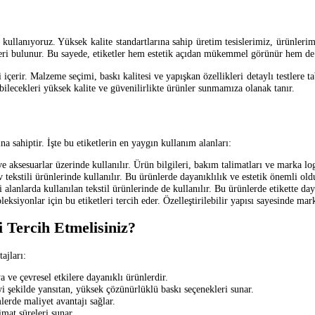
kullanıyoruz. Yüksek kalite standartlarına sahip üretim tesislerimiz, ürünlerimi
leri bulunur. Bu sayede, etiketler hem estetik açıdan mükemmel görünür hem de 
 içerir. Malzeme seçimi, baskı kalitesi ve yapışkan özellikleri detaylı testlere t
ilecekleri yüksek kalite ve güvenilirlikte ürünler sunmamıza olanak tanır.
a sahiptir. İşte bu etiketlerin en yaygın kullanım alanları:
 ve aksesuarlar üzerinde kullanılır. Ürün bilgileri, bakım talimatları ve marka lo
v tekstili ürünlerinde kullanılır. Bu ürünlerde dayanıklılık ve estetik önemli oldu
i alanlarda kullanılan tekstil ürünlerinde de kullanılır. Bu ürünlerde etikette da
eksiyonlar için bu etiketleri tercih eder. Özelleştirilebilir yapısı sayesinde mar
i Tercih Etmelisiniz?
ajları:
ve çevresel etkilere dayanıklı ürünlerdir.
yi şekilde yansıtan, yüksek çözünürlüklü baskı seçenekleri sunar.
erde maliyet avantajı sağlar.
imat süreleri sunar.