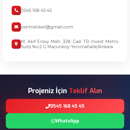
0545 168 45 45
ostimetiket@gmail.com
M. Akif Ersoy Mah. 328. Cad. TR Invest Metro
Suits No:2 G Macunköy-Yenimahalle/Ankara
Projeniz İçin
Teklif Alın
0545 168 45 45
WhatsApp