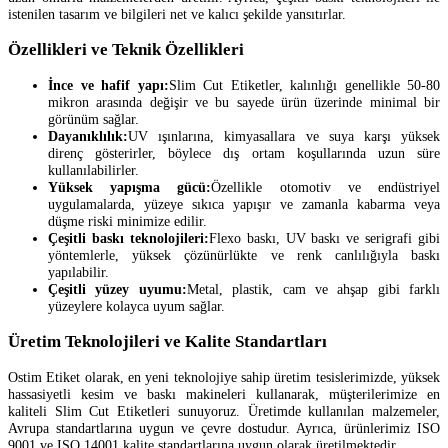
istenilen tasarım ve bilgileri net ve kalıcı şekilde yansıtırlar.
Özellikleri ve Teknik Özellikleri
İnce ve hafif yapı:
Slim Cut Etiketler, kalınlığı genellikle 50-80
mikron arasında değişir ve bu sayede ürün üzerinde minimal bir
görünüm sağlar.
Dayanıklılık:
UV ışınlarına, kimyasallara ve suya karşı yüksek
direnç gösterirler, böylece dış ortam koşullarında uzun süre
kullanılabilirler.
Yüksek yapışma gücü:
Özellikle otomotiv ve endüstriyel
uygulamalarda, yüzeye sıkıca yapışır ve zamanla kabarma veya
düşme riski minimize edilir.
Çeşitli baskı teknolojileri:
Flexo baskı, UV baskı ve serigrafi gibi
yöntemlerle, yüksek çözünürlükte ve renk canlılığıyla baskı
yapılabilir.
Çeşitli yüzey uyumu:
Metal, plastik, cam ve ahşap gibi farklı
yüzeylere kolayca uyum sağlar.
Üretim Teknolojileri ve Kalite Standartları
Ostim Etiket olarak, en yeni teknolojiye sahip üretim tesislerimizde, yüksek
hassasiyetli kesim ve baskı makineleri kullanarak, müşterilerimize en
kaliteli Slim Cut Etiketleri sunuyoruz. Üretimde kullanılan malzemeler,
Avrupa standartlarına uygun ve çevre dostudur. Ayrıca, ürünlerimiz ISO
9001 ve ISO 14001 kalite standartlarına uygun olarak üretilmektedir.