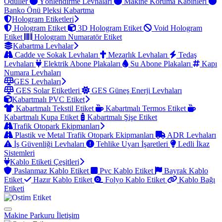
Ödüller
Yönlendirme Levhaları
Makine Koruma Kabinleri
Banko Önü Pleksi Kabartma
Hologram Etiketleri
Hologram Etiket
3D Hologram Etiket
Void Hologram
Etiket
Hologram Numaratör Etiket
Kabartma Levhalar
Cadde ve Sokak Levhaları
Mezarlık Levhaları
Tedaş
Levhaları
Elektrik Abone Plakaları
Su Abone Plakaları
Kapı
Numara Levhaları
GES Levhaları
GES Solar Etiketleri
GES Güneş Enerji Levhaları
Kabartmalı PVC Etiket
Kabartmalı Tekstil Etiket
Kabartmalı Termos Etiket
Kabartmalı Kupa Etiket
Kabartmalı Şişe Etiket
Trafik Otopark Ekipmanları
Plastik ve Metal Trafik Otopark Ekipmanları
ADR Levhaları
İş Güvenliği Levhaları
Tehlike Uyarı İşaretleri
Ledli İkaz
Sistemleri
Kablo Etiketi Çeşitleri
Paslanmaz Kablo Etiket
Pvc Kablo Etiket
Bayrak Kablo
Etiket
Hazır Kablo Etiket
Folyo Kablo Etiket
Kablo Bağı
Etiketi
Makine Parkuru
İletişim