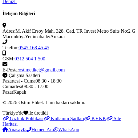
Denizli
İletişim Bilgileri
Adres:
M. Akif Ersoy Mah. 328. Cad. TR Invest Metro Suits No:2 G
Macunköy-Yenimahalle/Ankara
Telefon:
0545 168 45 45
GSM:
0312 504 1 500
E-Posta:
ostimetiket@gmail.com
Çalışma Saatleri
Pazartesi - Cuma
08:30 - 18:30
Cumartesi
08:30 - 17:00
Pazar
Kapalı
© 2026
Ostim Etiket
. Tüm hakları saklıdır.
Türkiye'de
ile üretildi
Gizlilik Politikası
Kullanım Şartları
KVKK
Site
Haritası
Anasayfa
Hemen Ara
WhatsApp