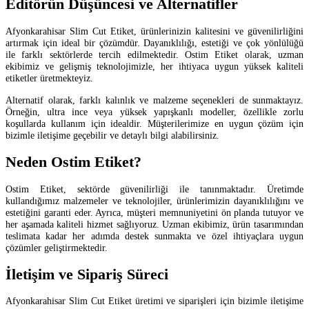
Editörün Düşüncesi ve Alternatifler
Afyonkarahisar Slim Cut Etiket, ürünlerinizin kalitesini ve güvenilirliğini
artırmak için ideal bir çözümdür. Dayanıklılığı, estetiği ve çok yönlülüğü
ile farklı sektörlerde tercih edilmektedir. Ostim Etiket olarak, uzman
ekibimiz ve gelişmiş teknolojimizle, her ihtiyaca uygun yüksek kaliteli
etiketler üretmekteyiz.
Alternatif olarak, farklı kalınlık ve malzeme seçenekleri de sunmaktayız.
Örneğin, ultra ince veya yüksek yapışkanlı modeller, özellikle zorlu
koşullarda kullanım için idealdir. Müşterilerimize en uygun çözüm için
bizimle iletişime geçebilir ve detaylı bilgi alabilirsiniz.
Neden Ostim Etiket?
Ostim Etiket, sektörde güvenilirliği ile tanınmaktadır. Üretimde
kullandığımız malzemeler ve teknolojiler, ürünlerimizin dayanıklılığını ve
estetiğini garanti eder. Ayrıca, müşteri memnuniyetini ön planda tutuyor ve
her aşamada kaliteli hizmet sağlıyoruz. Uzman ekibimiz, ürün tasarımından
teslimata kadar her adımda destek sunmakta ve özel ihtiyaçlara uygun
çözümler geliştirmektedir.
İletişim ve Sipariş Süreci
Afyonkarahisar Slim Cut Etiket üretimi ve siparişleri için bizimle iletişime