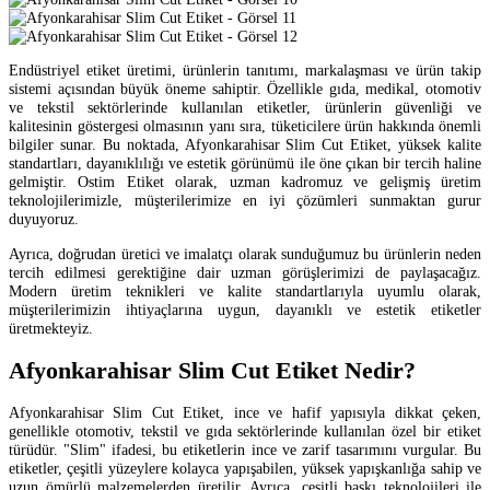
Endüstriyel etiket üretimi, ürünlerin tanıtımı, markalaşması ve ürün takip
sistemi açısından büyük öneme sahiptir. Özellikle gıda, medikal, otomotiv
ve tekstil sektörlerinde kullanılan etiketler, ürünlerin güvenliği ve
kalitesinin göstergesi olmasının yanı sıra, tüketicilere ürün hakkında önemli
bilgiler sunar. Bu noktada, Afyonkarahisar Slim Cut Etiket, yüksek kalite
standartları, dayanıklılığı ve estetik görünümü ile öne çıkan bir tercih haline
gelmiştir. Ostim Etiket olarak, uzman kadromuz ve gelişmiş üretim
teknolojilerimizle, müşterilerimize en iyi çözümleri sunmaktan gurur
duyuyoruz.
Ayrıca, doğrudan üretici ve imalatçı olarak sunduğumuz bu ürünlerin neden
tercih edilmesi gerektiğine dair uzman görüşlerimizi de paylaşacağız.
Modern üretim teknikleri ve kalite standartlarıyla uyumlu olarak,
müşterilerimizin ihtiyaçlarına uygun, dayanıklı ve estetik etiketler
üretmekteyiz.
Afyonkarahisar Slim Cut Etiket Nedir?
Afyonkarahisar Slim Cut Etiket, ince ve hafif yapısıyla dikkat çeken,
genellikle otomotiv, tekstil ve gıda sektörlerinde kullanılan özel bir etiket
türüdür. "Slim" ifadesi, bu etiketlerin ince ve zarif tasarımını vurgular. Bu
etiketler, çeşitli yüzeylere kolayca yapışabilen, yüksek yapışkanlığa sahip ve
uzun ömürlü malzemelerden üretilir. Ayrıca, çeşitli baskı teknolojileri ile