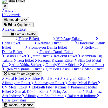
Anasayfa
Hakkımızda
Hizmetlerimiz
Etiket Çeşitleri
Leksan Etiket
Damla Etiket
Tekne Etiketi
VIP Araç Etiketi
Uçak Etiket
Karavan Etiket
Dondurma Damla
Etiket
Promosyon Damla Etiket
Reflektif
Damla Etiket
Fosforlu Damla Etiket
Baskes Etiket
Şeffaf Etiket
Reflektif Etiket
Membran Tuş
Takımı
Tesa Etiket
Rezopal Kazıma Etiket
Slim Cut Metal
Cut
Altın Yaldız Sticker
Gümüş Yaldız Sticker
Garanti Etiket
İçten Yapıştırmalı Etiket
Çift Yön Baskılı Etiket
Statik Etiket
Metal Etiket Çeşitleri
Metal Etiket
Makine Panel Etiket
Serigrafi Etiket
Alüminyum Etiket
Sublimasyon Etiket
Pirinç Metal Etiket
UV Metal Etiket
Eloksallı Fiber Kazıma
Paslanmaz Metal
Etiket
Zamak Döküm Etiket
Pirinç Asit İndirme
Paslanmaz
Asit İndirme
Alüminyum Asit İndirme
Bakır Asit İndirme
Botaş Levhaları
Tabela Çeşitleri