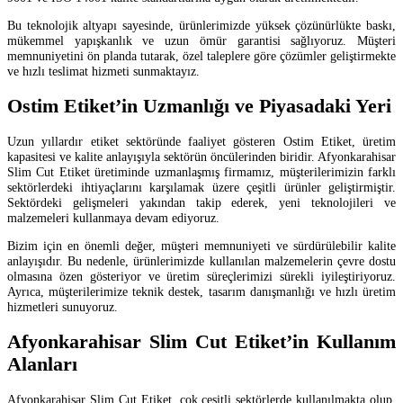
Bu teknolojik altyapı sayesinde, ürünlerimizde yüksek çözünürlükte baskı,
mükemmel yapışkanlık ve uzun ömür garantisi sağlıyoruz. Müşteri
memnuniyetini ön planda tutarak, özel taleplere göre çözümler geliştirmekte
ve hızlı teslimat hizmeti sunmaktayız.
Ostim Etiket’in Uzmanlığı ve Piyasadaki Yeri
Uzun yıllardır etiket sektöründe faaliyet gösteren Ostim Etiket, üretim
kapasitesi ve kalite anlayışıyla sektörün öncülerinden biridir. Afyonkarahisar
Slim Cut Etiket üretiminde uzmanlaşmış firmamız, müşterilerimizin farklı
sektörlerdeki ihtiyaçlarını karşılamak üzere çeşitli ürünler geliştirmiştir.
Sektördeki gelişmeleri yakından takip ederek, yeni teknolojileri ve
malzemeleri kullanmaya devam ediyoruz.
Bizim için en önemli değer, müşteri memnuniyeti ve sürdürülebilir kalite
anlayışıdır. Bu nedenle, ürünlerimizde kullanılan malzemelerin çevre dostu
olmasına özen gösteriyor ve üretim süreçlerimizi sürekli iyileştiriyoruz.
Ayrıca, müşterilerimize teknik destek, tasarım danışmanlığı ve hızlı üretim
hizmetleri sunuyoruz.
Afyonkarahisar Slim Cut Etiket’in Kullanım
Alanları
Afyonkarahisar Slim Cut Etiket, çok çeşitli sektörlerde kullanılmakta olup,