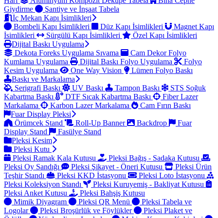
Harf
Alüminyum Kompozit Dekupe Tabela
Bina Cephe
Giydirme
Şantiye ve İnşaat Tabela
İç Mekan Kapı İsimlikleri
Bombeli Kapı İsimlikleri
Düz Kapı İsimlikleri
Magnet Kapı
İsimlikleri
Sürgülü Kapı İsimlikleri
Özel Kapı İsimlikleri
Dijital Baskı Uygulama
Dekota Foreks Uygulama Sıvama
Cam Dekor Folyo
Kumlama Uygulama
Dijital Baskı Folyo Uygulama
Folyo
Kesim Uygulama
One Way Vision
Lümen Folyo Baskı
Baskı ve Markalama
Serigrafi Baskı
UV Baskı
Tampon Baskı
STS Soğuk
Kabartma Baskı
DTF Sıcak Kabartma Baskı
Fiber Lazer
Markalama
Karbon Lazer Markalama
Cam Fırın Baskı
Fuar Display Pleksi
Örümcek Stand
Roll-Up Banner
Backdrop
Fuar
Display Stand
Fasülye Stand
Pleksi Kesim
Pleksi Kutu
Pleksi Ramak Kala Kutusu
Pleksi Bağış - Sadaka Kutusu
Pleksi Oy Sandığı
Pleksi Şikayet - Öneri Kutusu
Pleksi Ürün
Teşhir Standı
Pleksi KKD İstasyonu
Pleksi Loto İstasyonu
Pleksi Koleksiyon Standı
Pleksi Kuruyemiş - Bakliyat Kutusu
Pleksi Anket Kutusu
Pleksi Bahşiş Kutusu
Mimik Diyagram
Pleksi QR Menü
Pleksi Tabela ve
Logolar
Pleksi Broşürlük ve Föylükler
Pleksi Plaket ve