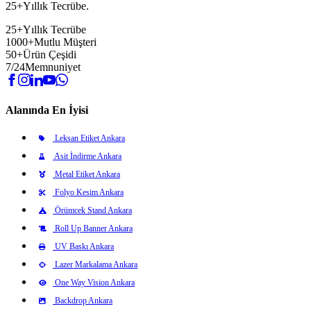
25+Yıllık Tecrübe.
25+
Yıllık Tecrübe
1000+
Mutlu Müşteri
50+
Ürün Çeşidi
7/24
Memnuniyet
Alanında En İyisi
Leksan Etiket Ankara
Asit İndirme Ankara
Metal Etiket Ankara
Folyo Kesim Ankara
Örümcek Stand Ankara
Roll Up Banner Ankara
UV Baskı Ankara
Lazer Markalama Ankara
One Way Vision Ankara
Backdrop Ankara