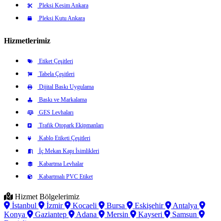
Pleksi Kesim Ankara
Pleksi Kutu Ankara
Hizmetlerimiz
Etiket Çeşitleri
Tabela Çeşitleri
Dijital Baskı Uygulama
Baskı ve Markalama
GES Levhaları
Trafik Otopark Ekipmanları
Kablo Etiketi Çeşitleri
İç Mekan Kapı İsimlikleri
Kabartma Levhalar
Kabartmalı PVC Etiket
Hizmet Bölgelerimiz
İstanbul
İzmir
Kocaeli
Bursa
Eskişehir
Antalya
Konya
Gaziantep
Adana
Mersin
Kayseri
Samsun