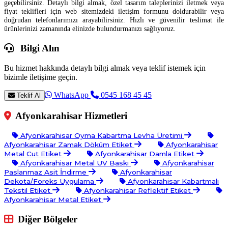
geçebilirsiniz. Detaylı bilgi almak, özel tasarım taleplerinizi iletmek veya
fiyat teklifleri için web sitemizdeki iletişim formunu doldurabilir veya
doğrudan telefonlarımızı arayabilirsiniz. Hızlı ve güvenilir teslimat ile
ürünlerinizi zamanında elinizde bulundurmanızı sağlıyoruz.
Bilgi Alın
Bu hizmet hakkında detaylı bilgi almak veya teklif istemek için
bizimle iletişime geçin.
WhatsApp
0545 168 45 45
Teklif Al
Afyonkarahisar Hizmetleri
Afyonkarahisar Oyma Kabartma Levha Üretimi
Afyonkarahisar Zamak Döküm Etiket
Afyonkarahisar
Metal Cut Etiket
Afyonkarahisar Damla Etiket
Afyonkarahisar Metal UV Baskı
Afyonkarahisar
Paslanmaz Asit İndirme
Afyonkarahisar
Dekota/Foreks Uygulama
Afyonkarahisar Kabartmalı
Tekstil Etiket
Afyonkarahisar Reflektif Etiket
Afyonkarahisar Metal Etiket
Diğer Bölgeler