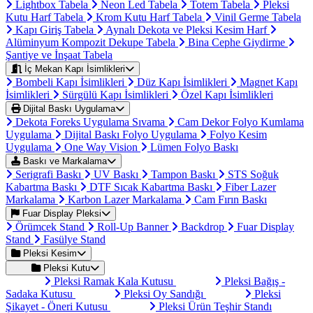
Lightbox Tabela
Neon Led Tabela
Totem Tabela
Pleksi
Kutu Harf Tabela
Krom Kutu Harf Tabela
Vinil Germe Tabela
Kapı Giriş Tabela
Aynalı Dekota ve Pleksi Kesim Harf
Alüminyum Kompozit Dekupe Tabela
Bina Cephe Giydirme
Şantiye ve İnşaat Tabela
İç Mekan Kapı İsimlikleri
Bombeli Kapı İsimlikleri
Düz Kapı İsimlikleri
Magnet Kapı
İsimlikleri
Sürgülü Kapı İsimlikleri
Özel Kapı İsimlikleri
Dijital Baskı Uygulama
Dekota Foreks Uygulama Sıvama
Cam Dekor Folyo Kumlama
Uygulama
Dijital Baskı Folyo Uygulama
Folyo Kesim
Uygulama
One Way Vision
Lümen Folyo Baskı
Baskı ve Markalama
Serigrafi Baskı
UV Baskı
Tampon Baskı
STS Soğuk
Kabartma Baskı
DTF Sıcak Kabartma Baskı
Fiber Lazer
Markalama
Karbon Lazer Markalama
Cam Fırın Baskı
Fuar Display Pleksi
Örümcek Stand
Roll-Up Banner
Backdrop
Fuar Display
Stand
Fasülye Stand
Pleksi Kesim
Pleksi Kutu
Pleksi Ramak Kala Kutusu
Pleksi Bağış -
Sadaka Kutusu
Pleksi Oy Sandığı
Pleksi
Şikayet - Öneri Kutusu
Pleksi Ürün Teşhir Standı