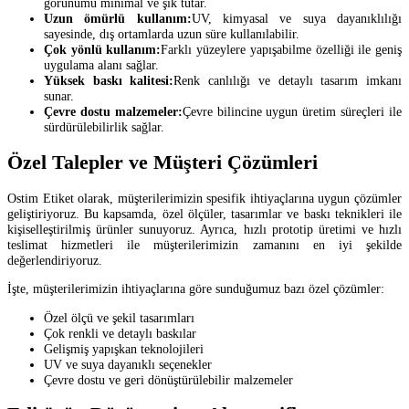
görünümü minimal ve şık tutar.
Uzun ömürlü kullanım:
UV, kimyasal ve suya dayanıklılığı
sayesinde, dış ortamlarda uzun süre kullanılabilir.
Çok yönlü kullanım:
Farklı yüzeylere yapışabilme özelliği ile geniş
uygulama alanı sağlar.
Yüksek baskı kalitesi:
Renk canlılığı ve detaylı tasarım imkanı
sunar.
Çevre dostu malzemeler:
Çevre bilincine uygun üretim süreçleri ile
sürdürülebilirlik sağlar.
Özel Talepler ve Müşteri Çözümleri
Ostim Etiket olarak, müşterilerimizin spesifik ihtiyaçlarına uygun çözümler
geliştiriyoruz. Bu kapsamda, özel ölçüler, tasarımlar ve baskı teknikleri ile
kişiselleştirilmiş ürünler sunuyoruz. Ayrıca, hızlı prototip üretimi ve hızlı
teslimat hizmetleri ile müşterilerimizin zamanını en iyi şekilde
değerlendiriyoruz.
İşte, müşterilerimizin ihtiyaçlarına göre sunduğumuz bazı özel çözümler:
Özel ölçü ve şekil tasarımları
Çok renkli ve detaylı baskılar
Gelişmiş yapışkan teknolojileri
UV ve suya dayanıklı seçenekler
Çevre dostu ve geri dönüştürülebilir malzemeler