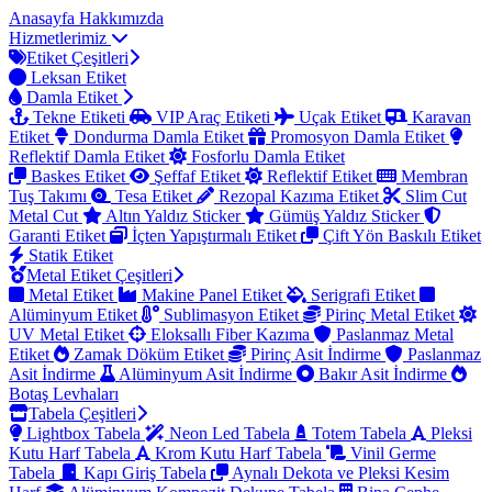
Anasayfa
Hakkımızda
Hizmetlerimiz
Etiket Çeşitleri
Leksan Etiket
Damla Etiket
Tekne Etiketi
VIP Araç Etiketi
Uçak Etiket
Karavan
Etiket
Dondurma Damla Etiket
Promosyon Damla Etiket
Reflektif Damla Etiket
Fosforlu Damla Etiket
Baskes Etiket
Şeffaf Etiket
Reflektif Etiket
Membran
Tuş Takımı
Tesa Etiket
Rezopal Kazıma Etiket
Slim Cut
Metal Cut
Altın Yaldız Sticker
Gümüş Yaldız Sticker
Garanti Etiket
İçten Yapıştırmalı Etiket
Çift Yön Baskılı Etiket
Statik Etiket
Metal Etiket Çeşitleri
Metal Etiket
Makine Panel Etiket
Serigrafi Etiket
Alüminyum Etiket
Sublimasyon Etiket
Pirinç Metal Etiket
UV Metal Etiket
Eloksallı Fiber Kazıma
Paslanmaz Metal
Etiket
Zamak Döküm Etiket
Pirinç Asit İndirme
Paslanmaz
Asit İndirme
Alüminyum Asit İndirme
Bakır Asit İndirme
Botaş Levhaları
Tabela Çeşitleri
Lightbox Tabela
Neon Led Tabela
Totem Tabela
Pleksi
Kutu Harf Tabela
Krom Kutu Harf Tabela
Vinil Germe
Tabela
Kapı Giriş Tabela
Aynalı Dekota ve Pleksi Kesim