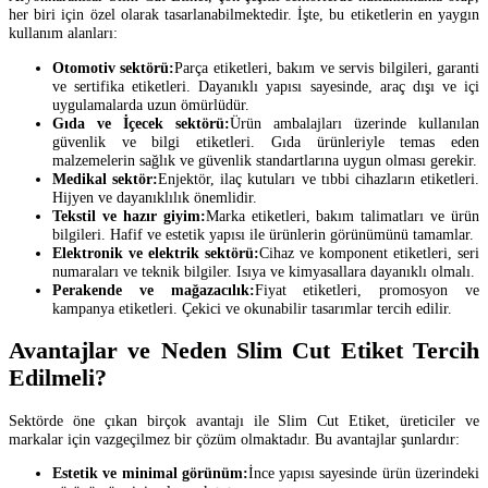
her biri için özel olarak tasarlanabilmektedir. İşte, bu etiketlerin en yaygın
kullanım alanları:
Otomotiv sektörü:
Parça etiketleri, bakım ve servis bilgileri, garanti
ve sertifika etiketleri. Dayanıklı yapısı sayesinde, araç dışı ve içi
uygulamalarda uzun ömürlüdür.
Gıda ve İçecek sektörü:
Ürün ambalajları üzerinde kullanılan
güvenlik ve bilgi etiketleri. Gıda ürünleriyle temas eden
malzemelerin sağlık ve güvenlik standartlarına uygun olması gerekir.
Medikal sektör:
Enjektör, ilaç kutuları ve tıbbi cihazların etiketleri.
Hijyen ve dayanıklılık önemlidir.
Tekstil ve hazır giyim:
Marka etiketleri, bakım talimatları ve ürün
bilgileri. Hafif ve estetik yapısı ile ürünlerin görünümünü tamamlar.
Elektronik ve elektrik sektörü:
Cihaz ve komponent etiketleri, seri
numaraları ve teknik bilgiler. Isıya ve kimyasallara dayanıklı olmalı.
Perakende ve mağazacılık:
Fiyat etiketleri, promosyon ve
kampanya etiketleri. Çekici ve okunabilir tasarımlar tercih edilir.
Avantajlar ve Neden Slim Cut Etiket Tercih
Edilmeli?
Sektörde öne çıkan birçok avantajı ile Slim Cut Etiket, üreticiler ve
markalar için vazgeçilmez bir çözüm olmaktadır. Bu avantajlar şunlardır:
Estetik ve minimal görünüm:
İnce yapısı sayesinde ürün üzerindeki