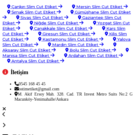
Çankırı Slim Cut Etiket
Mersin Slim Cut Etiket
Şırnak Slim Cut Etiket
Gümüşhane Slim Cut Etiket
Sivas Slim Cut Etiket
Gaziantep Slim Cut
Etiket
Niğde Slim Cut Etiket
Yozgat Slim Cut
Etiket
Çanakkale Slim Cut Etiket
Kars Slim
Cut Etiket
Giresun Slim Cut Etiket
Kilis Slim
Cut Etiket
Kastamonu Slim Cut Etiket
Yalova
Slim Cut Etiket
Mardin Slim Cut Etiket
Aksaray Slim Cut Etiket
Bolu Slim Cut Etiket
Manisa Slim Cut Etiket
Ardahan Slim Cut Etiket
Antalya Slim Cut Etiket
İletişim
0545 168 45 45
ostimetiket@gmail.com
M. Akif Ersoy Mah. 328. Cad. TR Invest Metro Suits No:2 G
Macunköy-Yenimahalle/Ankara