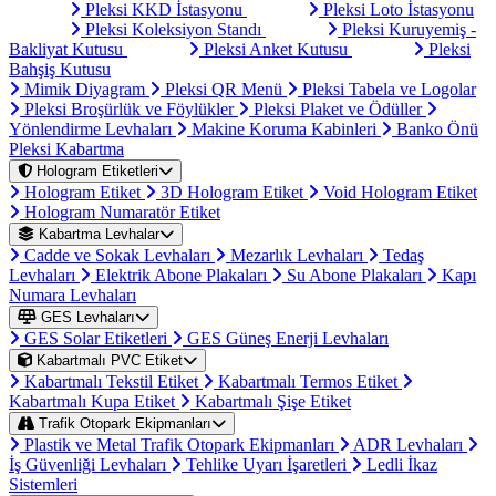
Pleksi KKD İstasyonu
Pleksi Loto İstasyonu
Pleksi Koleksiyon Standı
Pleksi Kuruyemiş -
Bakliyat Kutusu
Pleksi Anket Kutusu
Pleksi
Bahşiş Kutusu
Mimik Diyagram
Pleksi QR Menü
Pleksi Tabela ve Logolar
Pleksi Broşürlük ve Föylükler
Pleksi Plaket ve Ödüller
Yönlendirme Levhaları
Makine Koruma Kabinleri
Banko Önü
Pleksi Kabartma
Hologram Etiketleri
Hologram Etiket
3D Hologram Etiket
Void Hologram Etiket
Hologram Numaratör Etiket
Kabartma Levhalar
Cadde ve Sokak Levhaları
Mezarlık Levhaları
Tedaş
Levhaları
Elektrik Abone Plakaları
Su Abone Plakaları
Kapı
Numara Levhaları
GES Levhaları
GES Solar Etiketleri
GES Güneş Enerji Levhaları
Kabartmalı PVC Etiket
Kabartmalı Tekstil Etiket
Kabartmalı Termos Etiket
Kabartmalı Kupa Etiket
Kabartmalı Şişe Etiket
Trafik Otopark Ekipmanları
Plastik ve Metal Trafik Otopark Ekipmanları
ADR Levhaları
İş Güvenliği Levhaları
Tehlike Uyarı İşaretleri
Ledli İkaz
Sistemleri