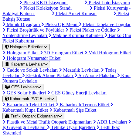
Pleksi KKD İstasyonu
Pleksi Loto İstasyonu
Pleksi Koleksiyon Standı
Pleksi Kuruyemiş -
Bakliyat Kutusu
Pleksi Anket Kutusu
Pleksi
Bahşiş Kutusu
Mimik Diyagram
Pleksi QR Menü
Pleksi Tabela ve Logolar
Pleksi Broşürlük ve Föylükler
Pleksi Plaket ve Ödüller
Yönlendirme Levhaları
Makine Koruma Kabinleri
Banko Önü
Pleksi Kabartma
Hologram Etiketleri
Hologram Etiket
3D Hologram Etiket
Void Hologram Etiket
Hologram Numaratör Etiket
Kabartma Levhalar
Cadde ve Sokak Levhaları
Mezarlık Levhaları
Tedaş
Levhaları
Elektrik Abone Plakaları
Su Abone Plakaları
Kapı
Numara Levhaları
GES Levhaları
GES Solar Etiketleri
GES Güneş Enerji Levhaları
Kabartmalı PVC Etiket
Kabartmalı Tekstil Etiket
Kabartmalı Termos Etiket
Kabartmalı Kupa Etiket
Kabartmalı Şişe Etiket
Trafik Otopark Ekipmanları
Plastik ve Metal Trafik Otopark Ekipmanları
ADR Levhaları
İş Güvenliği Levhaları
Tehlike Uyarı İşaretleri
Ledli İkaz
Sistemleri