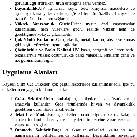
görünürlüğü artırırken, ürün estetiğine zarar vermez.
Dayanıklılık:
UV ışınlarına, suya, tere, kimyasal maddelere ve
aşınmaya karşı yüksek direnç gösterirler. Bu özellikleri sayesinde
uzun ömürlü kullanım sağlarlar.
Yüksek Yapışkanlık Gücü:
Ürüne uygun özel yapıştırıcılar
kullanılarak, hem yüzeylere güçlü şekilde yapışır hem de
gerektiğinde kolayca çıkarılabilir.
Çok Yönlü Kullanım:
Cam, plastik, metal, karton, ahşap ve kumaş
gibi çeşitli yüzeylere uyum sağlarlar.
Çözünürlük ve Baskı Kalitesi:
UV baskı, serigrafi ve lazer baskı
teknikleriyle yüksek çözünürlükte baskı yapabilir, renklerin canlı ve
net görünmesini sağlar.
Uygulama Alanları
Kayseri Slim Cut Etiketler, çok çeşitli sektörlerde kullanılmaktadır. İşte bu
etiketlerin en yaygın kullanım alanları:
Gıda Sektörü:
Ürün ambalajları, etiketleme ve fiyatlandırma
amacıyla kullanılır. Gıda ürünlerinde hijyen ve dayanıklılık
gerektiren durumlarda tercih edilir.
Tekstil ve Moda:
Kumaş etiketleri, ürün bilgileri ve markalaşma
amaçlı kullanılır. İnce yapısı, kıyafetlerin üzerine zarar vermeden
yapışmasını sağlar.
Otomotiv Sektörü:
Parça ve aksesuar etiketleri, kalite ve seri
numaralarının belirlenmesinde kullanılır. Dayanıklılığı sayesinde