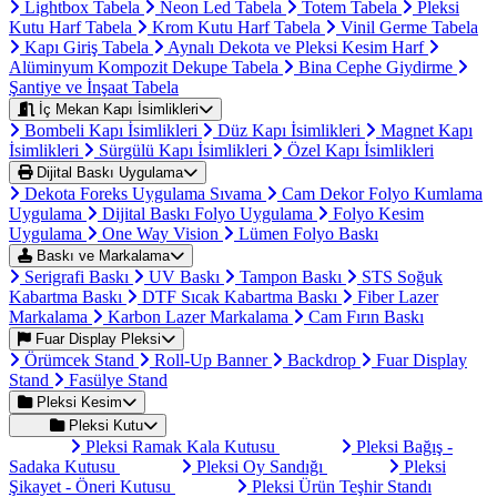
Lightbox Tabela
Neon Led Tabela
Totem Tabela
Pleksi
Kutu Harf Tabela
Krom Kutu Harf Tabela
Vinil Germe Tabela
Kapı Giriş Tabela
Aynalı Dekota ve Pleksi Kesim Harf
Alüminyum Kompozit Dekupe Tabela
Bina Cephe Giydirme
Şantiye ve İnşaat Tabela
İç Mekan Kapı İsimlikleri
Bombeli Kapı İsimlikleri
Düz Kapı İsimlikleri
Magnet Kapı
İsimlikleri
Sürgülü Kapı İsimlikleri
Özel Kapı İsimlikleri
Dijital Baskı Uygulama
Dekota Foreks Uygulama Sıvama
Cam Dekor Folyo Kumlama
Uygulama
Dijital Baskı Folyo Uygulama
Folyo Kesim
Uygulama
One Way Vision
Lümen Folyo Baskı
Baskı ve Markalama
Serigrafi Baskı
UV Baskı
Tampon Baskı
STS Soğuk
Kabartma Baskı
DTF Sıcak Kabartma Baskı
Fiber Lazer
Markalama
Karbon Lazer Markalama
Cam Fırın Baskı
Fuar Display Pleksi
Örümcek Stand
Roll-Up Banner
Backdrop
Fuar Display
Stand
Fasülye Stand
Pleksi Kesim
Pleksi Kutu
Pleksi Ramak Kala Kutusu
Pleksi Bağış -
Sadaka Kutusu
Pleksi Oy Sandığı
Pleksi
Şikayet - Öneri Kutusu
Pleksi Ürün Teşhir Standı