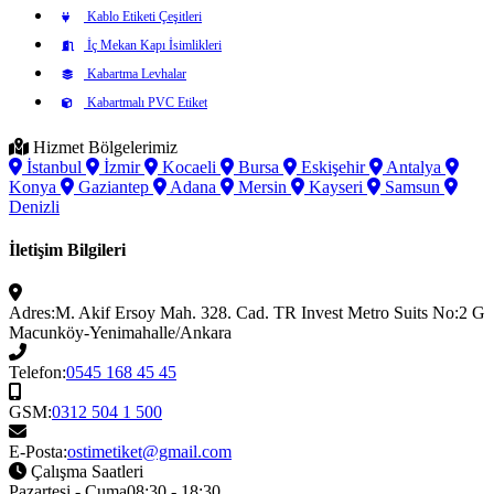
Kablo Etiketi Çeşitleri
İç Mekan Kapı İsimlikleri
Kabartma Levhalar
Kabartmalı PVC Etiket
Hizmet Bölgelerimiz
İstanbul
İzmir
Kocaeli
Bursa
Eskişehir
Antalya
Konya
Gaziantep
Adana
Mersin
Kayseri
Samsun
Denizli
İletişim Bilgileri
Adres:
M. Akif Ersoy Mah. 328. Cad. TR Invest Metro Suits No:2 G
Macunköy-Yenimahalle/Ankara
Telefon:
0545 168 45 45
GSM:
0312 504 1 500
E-Posta:
ostimetiket@gmail.com
Çalışma Saatleri
Pazartesi - Cuma
08:30 - 18:30