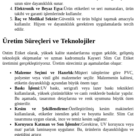
uzun süre dayanıklılık sunar.
Elektronik ve Beyaz Eşya:
Ürün etiketleri ve seri numaraları, ürün
takibi ve garanti işlemlerinde kullanılır.
İlaç ve Medikal Sektör:
Güvenlik ve ürün bilgisi taşımak amacıyla
kullanılır. Hijyen ve dayanıklılık gerektiren uygulamalarda tercih
edilir.
Üretim Süreçleri ve Teknolojiler
Ostim Etiket olarak, yüksek kalite standartlarına uygun şekilde, gelişmiş
teknolojik ekipmanlar ve uzman kadromuzla Kayseri Slim Cut Etiket
üretimini gerçekleştiriyoruz. Üretim sürecimiz şu aşamalardan oluşur:
Malzeme Seçimi ve Hazırlık:
Müşteri taleplerine göre PVC,
polyester veya vinil gibi malzemeler seçilir. Malzemenin kalitesi,
etiketin dayanıklılığı açısından büyük önem taşır.
Baskı İşlemi:
UV baskı, serigrafi veya lazer baskı teknikleri
kullanılarak, yüksek çözünürlükte ve canlı renklerde baskılar yapılır.
Bu aşamada, tasarımın detaylarına ve renk uyumuna büyük özen
gösterilir.
Kesim ve Şekillendirme:
Özelleştirilmiş kesim makineleri
kullanılarak, etiketler istenilen şekil ve boyutta kesilir. Slim Cut
tasarımına uygun olarak, ince ve temiz kesim sağlanır.
Koruyucu Katman ve Son İşlemler:
Gerekirse, UV koruyucu veya
mat/ parlak laminasyon uygulanır. Bu, ürünlerin dayanıklılığını ve
estetiğini artırır.