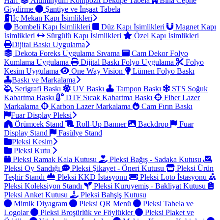
Harf
Alüminyum Kompozit Dekupe Tabela
Bina Cephe
Giydirme
Şantiye ve İnşaat Tabela
İç Mekan Kapı İsimlikleri
Bombeli Kapı İsimlikleri
Düz Kapı İsimlikleri
Magnet Kapı
İsimlikleri
Sürgülü Kapı İsimlikleri
Özel Kapı İsimlikleri
Dijital Baskı Uygulama
Dekota Foreks Uygulama Sıvama
Cam Dekor Folyo
Kumlama Uygulama
Dijital Baskı Folyo Uygulama
Folyo
Kesim Uygulama
One Way Vision
Lümen Folyo Baskı
Baskı ve Markalama
Serigrafi Baskı
UV Baskı
Tampon Baskı
STS Soğuk
Kabartma Baskı
DTF Sıcak Kabartma Baskı
Fiber Lazer
Markalama
Karbon Lazer Markalama
Cam Fırın Baskı
Fuar Display Pleksi
Örümcek Stand
Roll-Up Banner
Backdrop
Fuar
Display Stand
Fasülye Stand
Pleksi Kesim
Pleksi Kutu
Pleksi Ramak Kala Kutusu
Pleksi Bağış - Sadaka Kutusu
Pleksi Oy Sandığı
Pleksi Şikayet - Öneri Kutusu
Pleksi Ürün
Teşhir Standı
Pleksi KKD İstasyonu
Pleksi Loto İstasyonu
Pleksi Koleksiyon Standı
Pleksi Kuruyemiş - Bakliyat Kutusu
Pleksi Anket Kutusu
Pleksi Bahşiş Kutusu
Mimik Diyagram
Pleksi QR Menü
Pleksi Tabela ve
Logolar
Pleksi Broşürlük ve Föylükler
Pleksi Plaket ve