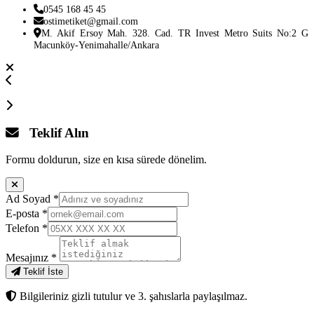
0545 168 45 45
ostimetiket@gmail.com
M. Akif Ersoy Mah. 328. Cad. TR Invest Metro Suits No:2 G
Macunköy-Yenimahalle/Ankara
Teklif Alın
Formu doldurun, size en kısa sürede dönelim.
Ad Soyad
*
E-posta
*
Telefon
*
Mesajınız
*
Teklif İste
Bilgileriniz gizli tutulur ve 3. şahıslarla paylaşılmaz.