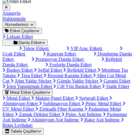
Anasayfa
Hakkımızda
Hizmetlerimiz
Etiket Çeşitleri
Leksan Etiket
Damla Etiket
Tekne Etiketi
VIP Araç Etiketi
Uçak Etiket
Karavan Etiket
Dondurma Damla
Etiket
Promosyon Damla Etiket
Reflektif
Damla Etiket
Fosforlu Damla Etiket
Baskes Etiket
Şeffaf Etiket
Reflektif Etiket
Membran Tuş
Takımı
Tesa Etiket
Rezopal Kazıma Etiket
Slim Cut Metal
Cut
Altın Yaldız Sticker
Gümüş Yaldız Sticker
Garanti Etiket
İçten Yapıştırmalı Etiket
Çift Yön Baskılı Etiket
Statik Etiket
Metal Etiket Çeşitleri
Metal Etiket
Makine Panel Etiket
Serigrafi Etiket
Alüminyum Etiket
Sublimasyon Etiket
Pirinç Metal Etiket
UV Metal Etiket
Eloksallı Fiber Kazıma
Paslanmaz Metal
Etiket
Zamak Döküm Etiket
Pirinç Asit İndirme
Paslanmaz
Asit İndirme
Alüminyum Asit İndirme
Bakır Asit İndirme
Botaş Levhaları
Tabela Çeşitleri