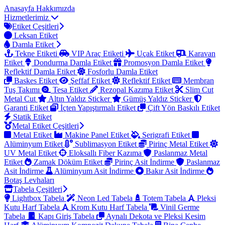
Anasayfa
Hakkımızda
Hizmetlerimiz
Etiket Çeşitleri
Leksan Etiket
Damla Etiket
Tekne Etiketi
VIP Araç Etiketi
Uçak Etiket
Karavan
Etiket
Dondurma Damla Etiket
Promosyon Damla Etiket
Reflektif Damla Etiket
Fosforlu Damla Etiket
Baskes Etiket
Şeffaf Etiket
Reflektif Etiket
Membran
Tuş Takımı
Tesa Etiket
Rezopal Kazıma Etiket
Slim Cut
Metal Cut
Altın Yaldız Sticker
Gümüş Yaldız Sticker
Garanti Etiket
İçten Yapıştırmalı Etiket
Çift Yön Baskılı Etiket
Statik Etiket
Metal Etiket Çeşitleri
Metal Etiket
Makine Panel Etiket
Serigrafi Etiket
Alüminyum Etiket
Sublimasyon Etiket
Pirinç Metal Etiket
UV Metal Etiket
Eloksallı Fiber Kazıma
Paslanmaz Metal
Etiket
Zamak Döküm Etiket
Pirinç Asit İndirme
Paslanmaz
Asit İndirme
Alüminyum Asit İndirme
Bakır Asit İndirme
Botaş Levhaları
Tabela Çeşitleri
Lightbox Tabela
Neon Led Tabela
Totem Tabela
Pleksi
Kutu Harf Tabela
Krom Kutu Harf Tabela
Vinil Germe
Tabela
Kapı Giriş Tabela
Aynalı Dekota ve Pleksi Kesim