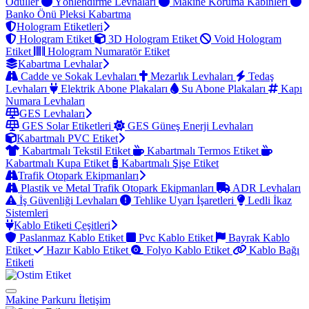
Ödüller
Yönlendirme Levhaları
Makine Koruma Kabinleri
Banko Önü Pleksi Kabartma
Hologram Etiketleri
Hologram Etiket
3D Hologram Etiket
Void Hologram
Etiket
Hologram Numaratör Etiket
Kabartma Levhalar
Cadde ve Sokak Levhaları
Mezarlık Levhaları
Tedaş
Levhaları
Elektrik Abone Plakaları
Su Abone Plakaları
Kapı
Numara Levhaları
GES Levhaları
GES Solar Etiketleri
GES Güneş Enerji Levhaları
Kabartmalı PVC Etiket
Kabartmalı Tekstil Etiket
Kabartmalı Termos Etiket
Kabartmalı Kupa Etiket
Kabartmalı Şişe Etiket
Trafik Otopark Ekipmanları
Plastik ve Metal Trafik Otopark Ekipmanları
ADR Levhaları
İş Güvenliği Levhaları
Tehlike Uyarı İşaretleri
Ledli İkaz
Sistemleri
Kablo Etiketi Çeşitleri
Paslanmaz Kablo Etiket
Pvc Kablo Etiket
Bayrak Kablo
Etiket
Hazır Kablo Etiket
Folyo Kablo Etiket
Kablo Bağı
Etiketi
Makine Parkuru
İletişim