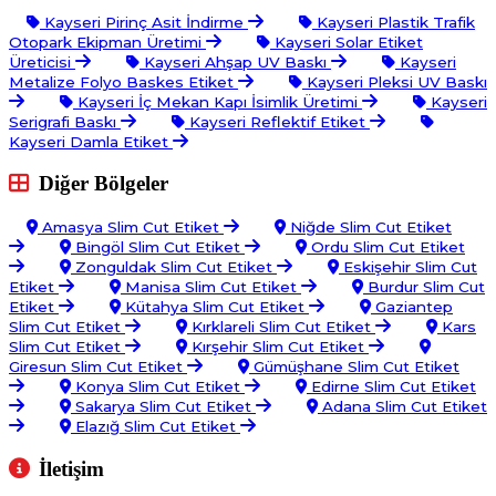
Kayseri Pirinç Asit İndirme
Kayseri Plastik Trafik
Otopark Ekipman Üretimi
Kayseri Solar Etiket
Üreticisi
Kayseri Ahşap UV Baskı
Kayseri
Metalize Folyo Baskes Etiket
Kayseri Pleksi UV Baskı
Kayseri İç Mekan Kapı İsimlik Üretimi
Kayseri
Serigrafi Baskı
Kayseri Reflektif Etiket
Kayseri Damla Etiket
Diğer Bölgeler
Amasya Slim Cut Etiket
Niğde Slim Cut Etiket
Bingöl Slim Cut Etiket
Ordu Slim Cut Etiket
Zonguldak Slim Cut Etiket
Eskişehir Slim Cut
Etiket
Manisa Slim Cut Etiket
Burdur Slim Cut
Etiket
Kütahya Slim Cut Etiket
Gaziantep
Slim Cut Etiket
Kırklareli Slim Cut Etiket
Kars
Slim Cut Etiket
Kırşehir Slim Cut Etiket
Giresun Slim Cut Etiket
Gümüşhane Slim Cut Etiket
Konya Slim Cut Etiket
Edirne Slim Cut Etiket
Sakarya Slim Cut Etiket
Adana Slim Cut Etiket
Elazığ Slim Cut Etiket
İletişim