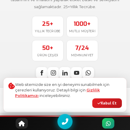
sağlamaktadır. 25+Yıllık Tecrübe.
25+
1000+
YILLIK TECRÜBE
MUTLU MÜŞTERI
50+
7/24
ÜRÜN ÇEŞIDI
MEMNUNIYET
Web sitemizde size en iyi deneyimi sunabilmek için
çerezleri kullanıyoruz. Detaylı bilgi için
Gizlilik
Politikamızı
inceleyebilirsiniz.
Türkiye'de
ile üretildi
© 2026
Ostim Etiket
. Tüm hakları saklıdır.
Kabul Et
Gizlilik Politikası
Kullanım Şartları
KVKK
Site Haritası