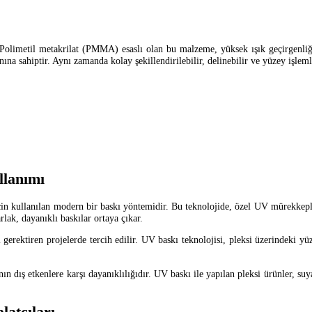
. Polimetil metakrilat (PMMA) esaslı olan bu malzeme, yüksek ışık geçirgenliği
ına sahiptir. Aynı zamanda kolay şekillendirilebilir, delinebilir ve yüzey işlem
llanımı
çin kullanılan modern bir baskı yöntemidir. Bu teknolojide, özel UV mürekkepler
ak, dayanıklı baskılar ortaya çıkar.
 gerektiren projelerde tercih edilir. UV baskı teknolojisi, pleksi üzerindeki y
ın dış etkenlere karşı dayanıklılığıdır. UV baskı ile yapılan pleksi ürünler, su