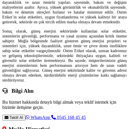
dayanıklılık ve uzun ömürlü yapıları sayesinde, bakım ve değişim
maliyetlerini azaltır. Ayrıca, yüksek görünürlük ve okunabilirlik sayesinde,
bakım ve denetim süreçleri hızlanır ve hatalar minimize edilir. Ostim
Etiket’in solar etiketleri, uygun fiyatlandırma ve yüksek kaliteyi bir araya
getirerek, sektörde en çok tercih edilen marka olmaya devam etmektedir.
Sonuç olarak, güneş enerjisi sektöründe kullanılan solar etiketler,
sistemlerin güvenliği, performansı ve yasal uyumu açısından kritik öneme
sahiptir. Muğla bölgesinde faaliyet gösteren güneş enerjisi projeleri ve
sistemleri için, yüksek dayanıklılık, uzun ömür ve çevre dostu özelliklere
sahip solar etiketler vazgeçilmezdir. Ostim Etiket olarak, uzman kadromuz
ve gelişmiş teknolojilerimizle, sektördeki ihtiyaçlara uygun, kaliteli ve
güvenilir solar etiketler üretmekteyiz. Bu sayede, müşterilerimizin güneş
enerjisi sistemlerinin hem performansını artırıyor hem de uzun vadeli
güvenliğini sağlıyoruz. Güneş enerjisi sektöründe kalite ve güvenin adresi
olmaya devam ederken, sürdürülebilir enerji çözümlerine katkı sağlamayı
sürdürüyoruz.
Bilgi Alın
Bu hizmet hakkında detaylı bilgi almak veya teklif istemek için
bizimle iletişime geçin.
WhatsApp
0545 168 45 45
Teklif Al