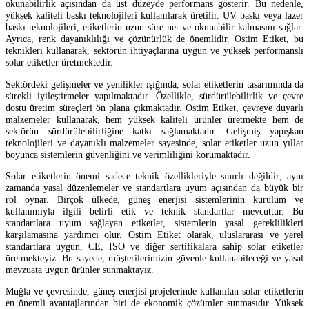
okunabilirlik açısından da üst düzeyde performans gösterir. Bu nedenle,
yüksek kaliteli baskı teknolojileri kullanılarak üretilir. UV baskı veya lazer
baskı teknolojileri, etiketlerin uzun süre net ve okunabilir kalmasını sağlar.
Ayrıca, renk dayanıklılığı ve çözünürlük de önemlidir. Ostim Etiket, bu
teknikleri kullanarak, sektörün ihtiyaçlarına uygun ve yüksek performanslı
solar etiketler üretmektedir.
Sektördeki gelişmeler ve yenilikler ışığında, solar etiketlerin tasarımında da
sürekli iyileştirmeler yapılmaktadır. Özellikle, sürdürülebilirlik ve çevre
dostu üretim süreçleri ön plana çıkmaktadır. Ostim Etiket, çevreye duyarlı
malzemeler kullanarak, hem yüksek kaliteli ürünler üretmekte hem de
sektörün sürdürülebilirliğine katkı sağlamaktadır. Gelişmiş yapışkan
teknolojileri ve dayanıklı malzemeler sayesinde, solar etiketler uzun yıllar
boyunca sistemlerin güvenliğini ve verimliliğini korumaktadır.
Solar etiketlerin önemi sadece teknik özellikleriyle sınırlı değildir; aynı
zamanda yasal düzenlemeler ve standartlara uyum açısından da büyük bir
rol oynar. Birçok ülkede, güneş enerjisi sistemlerinin kurulum ve
kullanımıyla ilgili belirli etik ve teknik standartlar mevcuttur. Bu
standartlara uyum sağlayan etiketler, sistemlerin yasal gereklilikleri
karşılamasına yardımcı olur. Ostim Etiket olarak, uluslararası ve yerel
standartlara uygun, CE, ISO ve diğer sertifikalara sahip solar etiketler
üretmekteyiz. Bu sayede, müşterilerimizin güvenle kullanabileceği ve yasal
mevzuata uygun ürünler sunmaktayız.
Muğla ve çevresinde, güneş enerjisi projelerinde kullanılan solar etiketlerin
en önemli avantajlarından biri de ekonomik çözümler sunmasıdır. Yüksek