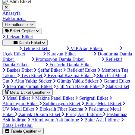
Anasayfa
Hakkımızda
Hizmetlerimiz
Etiket Çeşitleri
Leksan Etiket
Damla Etiket
Tekne Etiketi
VIP Araç Etiketi
Uçak Etiket
Karavan Etiket
Dondurma Damla
Etiket
Promosyon Damla Etiket
Reflektif
Damla Etiket
Fosforlu Damla Etiket
Baskes Etiket
Şeffaf Etiket
Reflektif Etiket
Membran Tuş
Takımı
Tesa Etiket
Rezopal Kazıma Etiket
Slim Cut Metal
Cut
Altın Yaldız Sticker
Gümüş Yaldız Sticker
Garanti Etiket
İçten Yapıştırmalı Etiket
Çift Yön Baskılı Etiket
Statik Etiket
Metal Etiket Çeşitleri
Metal Etiket
Makine Panel Etiket
Serigrafi Etiket
Alüminyum Etiket
Sublimasyon Etiket
Pirinç Metal Etiket
UV Metal Etiket
Eloksallı Fiber Kazıma
Paslanmaz Metal
Etiket
Zamak Döküm Etiket
Pirinç Asit İndirme
Paslanmaz
Asit İndirme
Alüminyum Asit İndirme
Bakır Asit İndirme
Botaş Levhaları
Tabela Çeşitleri