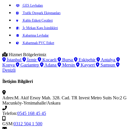
GES Levhaları
Trafik Otopark Ekipmanları
Kablo Etiketi Çeşitleri
İç Mekan Kapı İsimlikleri
Kabartma Levhalar
Kabartmalı PVC Etiket
Hizmet Bölgelerimiz
İstanbul
İzmir
Kocaeli
Bursa
Eskişehir
Antalya
Konya
Gaziantep
Adana
Mersin
Kayseri
Samsun
Denizli
İletişim Bilgileri
Adres:
M. Akif Ersoy Mah. 328. Cad. TR Invest Metro Suits No:2 G
Macunköy-Yenimahalle/Ankara
Telefon:
0545 168 45 45
GSM:
0312 504 1 500