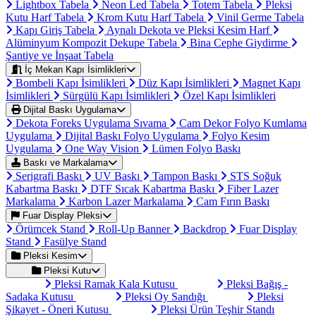
Lightbox Tabela
Neon Led Tabela
Totem Tabela
Pleksi
Kutu Harf Tabela
Krom Kutu Harf Tabela
Vinil Germe Tabela
Kapı Giriş Tabela
Aynalı Dekota ve Pleksi Kesim Harf
Alüminyum Kompozit Dekupe Tabela
Bina Cephe Giydirme
Şantiye ve İnşaat Tabela
İç Mekan Kapı İsimlikleri
Bombeli Kapı İsimlikleri
Düz Kapı İsimlikleri
Magnet Kapı
İsimlikleri
Sürgülü Kapı İsimlikleri
Özel Kapı İsimlikleri
Dijital Baskı Uygulama
Dekota Foreks Uygulama Sıvama
Cam Dekor Folyo Kumlama
Uygulama
Dijital Baskı Folyo Uygulama
Folyo Kesim
Uygulama
One Way Vision
Lümen Folyo Baskı
Baskı ve Markalama
Serigrafi Baskı
UV Baskı
Tampon Baskı
STS Soğuk
Kabartma Baskı
DTF Sıcak Kabartma Baskı
Fiber Lazer
Markalama
Karbon Lazer Markalama
Cam Fırın Baskı
Fuar Display Pleksi
Örümcek Stand
Roll-Up Banner
Backdrop
Fuar Display
Stand
Fasülye Stand
Pleksi Kesim
Pleksi Kutu
Pleksi Ramak Kala Kutusu
Pleksi Bağış -
Sadaka Kutusu
Pleksi Oy Sandığı
Pleksi
Şikayet - Öneri Kutusu
Pleksi Ürün Teşhir Standı