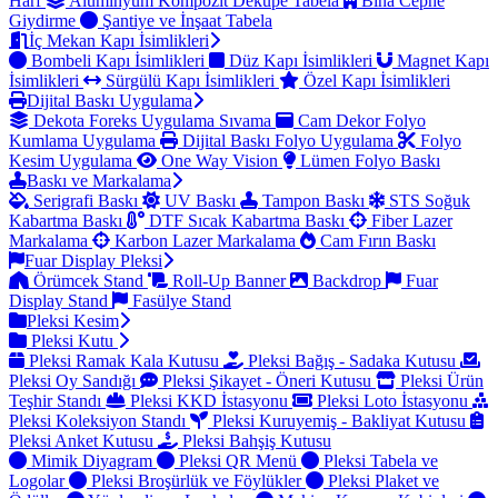
Harf
Alüminyum Kompozit Dekupe Tabela
Bina Cephe
Giydirme
Şantiye ve İnşaat Tabela
İç Mekan Kapı İsimlikleri
Bombeli Kapı İsimlikleri
Düz Kapı İsimlikleri
Magnet Kapı
İsimlikleri
Sürgülü Kapı İsimlikleri
Özel Kapı İsimlikleri
Dijital Baskı Uygulama
Dekota Foreks Uygulama Sıvama
Cam Dekor Folyo
Kumlama Uygulama
Dijital Baskı Folyo Uygulama
Folyo
Kesim Uygulama
One Way Vision
Lümen Folyo Baskı
Baskı ve Markalama
Serigrafi Baskı
UV Baskı
Tampon Baskı
STS Soğuk
Kabartma Baskı
DTF Sıcak Kabartma Baskı
Fiber Lazer
Markalama
Karbon Lazer Markalama
Cam Fırın Baskı
Fuar Display Pleksi
Örümcek Stand
Roll-Up Banner
Backdrop
Fuar
Display Stand
Fasülye Stand
Pleksi Kesim
Pleksi Kutu
Pleksi Ramak Kala Kutusu
Pleksi Bağış - Sadaka Kutusu
Pleksi Oy Sandığı
Pleksi Şikayet - Öneri Kutusu
Pleksi Ürün
Teşhir Standı
Pleksi KKD İstasyonu
Pleksi Loto İstasyonu
Pleksi Koleksiyon Standı
Pleksi Kuruyemiş - Bakliyat Kutusu
Pleksi Anket Kutusu
Pleksi Bahşiş Kutusu
Mimik Diyagram
Pleksi QR Menü
Pleksi Tabela ve
Logolar
Pleksi Broşürlük ve Föylükler
Pleksi Plaket ve