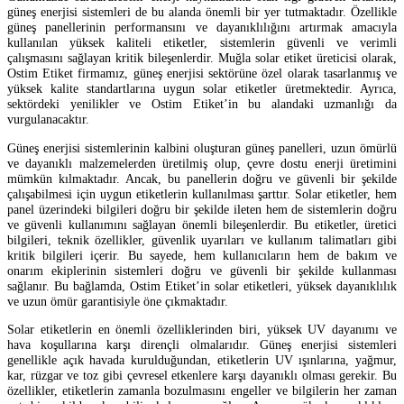
güneş enerjisi sistemleri de bu alanda önemli bir yer tutmaktadır. Özellikle
güneş panellerinin performansını ve dayanıklılığını artırmak amacıyla
kullanılan yüksek kaliteli etiketler, sistemlerin güvenli ve verimli
çalışmasını sağlayan kritik bileşenlerdir. Muğla solar etiket üreticisi olarak,
Ostim Etiket firmamız, güneş enerjisi sektörüne özel olarak tasarlanmış ve
yüksek kalite standartlarına uygun solar etiketler üretmektedir. Ayrıca,
sektördeki yenilikler ve Ostim Etiket’in bu alandaki uzmanlığı da
vurgulanacaktır.
Güneş enerjisi sistemlerinin kalbini oluşturan güneş panelleri, uzun ömürlü
ve dayanıklı malzemelerden üretilmiş olup, çevre dostu enerji üretimini
mümkün kılmaktadır. Ancak, bu panellerin doğru ve güvenli bir şekilde
çalışabilmesi için uygun etiketlerin kullanılması şarttır. Solar etiketler, hem
panel üzerindeki bilgileri doğru bir şekilde ileten hem de sistemlerin doğru
ve güvenli kullanımını sağlayan önemli bileşenlerdir. Bu etiketler, üretici
bilgileri, teknik özellikler, güvenlik uyarıları ve kullanım talimatları gibi
kritik bilgileri içerir. Bu sayede, hem kullanıcıların hem de bakım ve
onarım ekiplerinin sistemleri doğru ve güvenli bir şekilde kullanması
sağlanır. Bu bağlamda, Ostim Etiket’in solar etiketleri, yüksek dayanıklılık
ve uzun ömür garantisiyle öne çıkmaktadır.
Solar etiketlerin en önemli özelliklerinden biri, yüksek UV dayanımı ve
hava koşullarına karşı dirençli olmalarıdır. Güneş enerjisi sistemleri
genellikle açık havada kurulduğundan, etiketlerin UV ışınlarına, yağmur,
kar, rüzgar ve toz gibi çevresel etkenlere karşı dayanıklı olması gerekir. Bu
özellikler, etiketlerin zamanla bozulmasını engeller ve bilgilerin her zaman