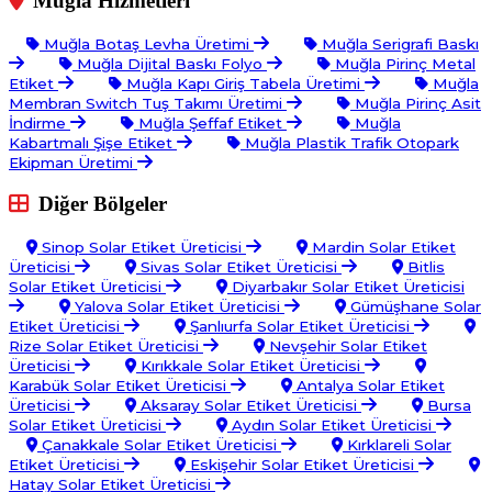
Muğla Hizmetleri
Muğla Botaş Levha Üretimi
Muğla Serigrafi Baskı
Muğla Dijital Baskı Folyo
Muğla Pirinç Metal
Etiket
Muğla Kapı Giriş Tabela Üretimi
Muğla
Membran Switch Tuş Takımı Üretimi
Muğla Pirinç Asit
İndirme
Muğla Şeffaf Etiket
Muğla
Kabartmalı Şişe Etiket
Muğla Plastik Trafik Otopark
Ekipman Üretimi
Diğer Bölgeler
Sinop Solar Etiket Üreticisi
Mardin Solar Etiket
Üreticisi
Sivas Solar Etiket Üreticisi
Bitlis
Solar Etiket Üreticisi
Diyarbakır Solar Etiket Üreticisi
Yalova Solar Etiket Üreticisi
Gümüşhane Solar
Etiket Üreticisi
Şanlıurfa Solar Etiket Üreticisi
Rize Solar Etiket Üreticisi
Nevşehir Solar Etiket
Üreticisi
Kırıkkale Solar Etiket Üreticisi
Karabük Solar Etiket Üreticisi
Antalya Solar Etiket
Üreticisi
Aksaray Solar Etiket Üreticisi
Bursa
Solar Etiket Üreticisi
Aydın Solar Etiket Üreticisi
Çanakkale Solar Etiket Üreticisi
Kırklareli Solar
Etiket Üreticisi
Eskişehir Solar Etiket Üreticisi
Hatay Solar Etiket Üreticisi