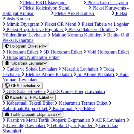
Pleksi KKD İstasyonu
Pleksi Loto İstasyonu
Pleksi Koleksiyon Standı
Pleksi Kuruyemiş -
Bakliyat Kutusu
Pleksi Anket Kutusu
Pleksi
Bahşiş Kutusu
Mimik Diyagram
Pleksi QR Menü
Pleksi Tabela ve Logolar
Pleksi Broşürlük ve Föylükler
Pleksi Plaket ve Ödüller
Yönlendirme Levhaları
Makine Koruma Kabinleri
Banko Önü
Pleksi Kabartma
Hologram Etiketleri
Hologram Etiket
3D Hologram Etiket
Void Hologram Etiket
Hologram Numaratör Etiket
Kabartma Levhalar
Cadde ve Sokak Levhaları
Mezarlık Levhaları
Tedaş
Levhaları
Elektrik Abone Plakaları
Su Abone Plakaları
Kapı
Numara Levhaları
GES Levhaları
GES Solar Etiketleri
GES Güneş Enerji Levhaları
Kabartmalı PVC Etiket
Kabartmalı Tekstil Etiket
Kabartmalı Termos Etiket
Kabartmalı Kupa Etiket
Kabartmalı Şişe Etiket
Trafik Otopark Ekipmanları
Plastik ve Metal Trafik Otopark Ekipmanları
ADR Levhaları
İş Güvenliği Levhaları
Tehlike Uyarı İşaretleri
Ledli İkaz
Sistemleri