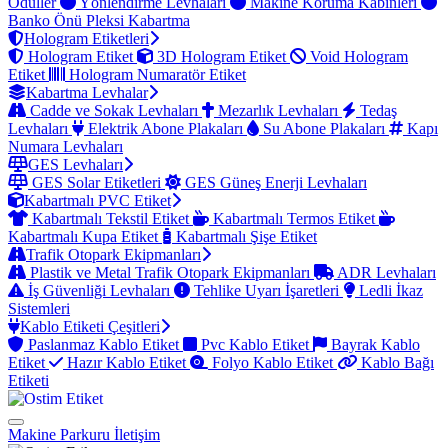
Ödüller
Yönlendirme Levhaları
Makine Koruma Kabinleri
Banko Önü Pleksi Kabartma
Hologram Etiketleri
Hologram Etiket
3D Hologram Etiket
Void Hologram
Etiket
Hologram Numaratör Etiket
Kabartma Levhalar
Cadde ve Sokak Levhaları
Mezarlık Levhaları
Tedaş
Levhaları
Elektrik Abone Plakaları
Su Abone Plakaları
Kapı
Numara Levhaları
GES Levhaları
GES Solar Etiketleri
GES Güneş Enerji Levhaları
Kabartmalı PVC Etiket
Kabartmalı Tekstil Etiket
Kabartmalı Termos Etiket
Kabartmalı Kupa Etiket
Kabartmalı Şişe Etiket
Trafik Otopark Ekipmanları
Plastik ve Metal Trafik Otopark Ekipmanları
ADR Levhaları
İş Güvenliği Levhaları
Tehlike Uyarı İşaretleri
Ledli İkaz
Sistemleri
Kablo Etiketi Çeşitleri
Paslanmaz Kablo Etiket
Pvc Kablo Etiket
Bayrak Kablo
Etiket
Hazır Kablo Etiket
Folyo Kablo Etiket
Kablo Bağı
Etiketi
Makine Parkuru
İletişim