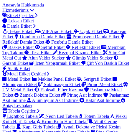
Anasayfa
Hakkımızda
Hizmetlerimiz
Etiket Çeşitleri
Leksan Etiket
Damla Etiket
Tekne Etiketi
VIP Araç Etiketi
Uçak Etiket
Karavan
Etiket
Dondurma Damla Etiket
Promosyon Damla Etiket
Reflektif Damla Etiket
Fosforlu Damla Etiket
Baskes Etiket
Şeffaf Etiket
Reflektif Etiket
Membran
Tuş Takımı
Tesa Etiket
Rezopal Kazıma Etiket
Slim Cut
Metal Cut
Altın Yaldız Sticker
Gümüş Yaldız Sticker
Garanti Etiket
İçten Yapıştırmalı Etiket
Çift Yön Baskılı Etiket
Statik Etiket
Metal Etiket Çeşitleri
Metal Etiket
Makine Panel Etiket
Serigrafi Etiket
Alüminyum Etiket
Sublimasyon Etiket
Pirinç Metal Etiket
UV Metal Etiket
Eloksallı Fiber Kazıma
Paslanmaz Metal
Etiket
Zamak Döküm Etiket
Pirinç Asit İndirme
Paslanmaz
Asit İndirme
Alüminyum Asit İndirme
Bakır Asit İndirme
Botaş Levhaları
Tabela Çeşitleri
Lightbox Tabela
Neon Led Tabela
Totem Tabela
Pleksi
Kutu Harf Tabela
Krom Kutu Harf Tabela
Vinil Germe
Tabela
Kapı Giriş Tabela
Aynalı Dekota ve Pleksi Kesim