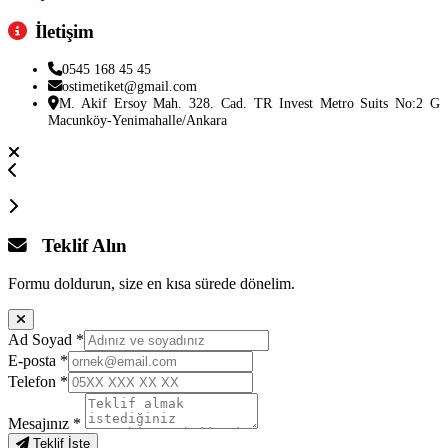
İletişim
0545 168 45 45
ostimetiket@gmail.com
M. Akif Ersoy Mah. 328. Cad. TR Invest Metro Suits No:2 G
Macunköy-Yenimahalle/Ankara
Teklif Alın
Formu doldurun, size en kısa sürede dönelim.
Ad Soyad
*
E-posta
*
Telefon
*
Mesajınız
*
Teklif İste