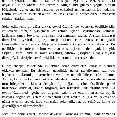
net bir şekilde okunabilir kalmasını sağlar. Ayrıca, yüksek sıcaklıklara
dayanıklılık da önemli bir kriterdir. Muğla gibi güneşin yoğun olduğu
bölgelerde, güneş enerjisi panelleri ve etiketleri aşırı ısınabilir. Bu nedenle,
Ostim Etiket’in solar etiketleri, yüksek sıcaklık derecelerine dayanacak
şekilde tasarlanmıştır.
Solar etiketlerin bir diğer dikkat çekici özelliği ise, yapışkan özellikleridir.
Etiketlerin düzgün yapışması ve zaman içinde soyulmadan kalması,
kullanım ömrü boyunca bilgilerin korunmasını sağlar. Ayrıca, kimyasal
dirençleri sayesinde, güneş enerjisi sistemlerine temas eden çeşitli
kimyasallar veya hava kirliliği gibi etkenlere karşı da dayanıklıdırlar. Bu
özellikler, sistemlerin bakım ve onarım süreçlerinde de büyük kolaylık
sağlar. Ostim Etiket’in solar etiketleri, yüksek yapışkanlık ve kimyasal
direnç özellikleriyle, sektördeki lider konumunu korumaktadır.
Güneş enerjisi sektöründe kullanılan solar etiketlerin kullanım alanları
oldukça geniştir. Bu etiketler, genellikle güneş panellerinin üzerinde,
bağlantı kutularında, inverterlerde ve diğer önemli bileşenlerde bulunur.
Ayrıca, kablo ve bağlantı noktalarında da kullanılırlar. Bu sayede, sistemin
tüm bileşenleri hakkında detaylı bilgi sağlanmış olur. Özellikle, panel
üzerindeki etiketler, üretici bilgileri, seri numarası, seri üretim tarihi ve
teknik özellikleri içerir. Bu bilgiler, bakım ve onarım sırasında büyük
kolaylık sağlar ve sistemin izlenebilirliğini artırır. Muğla ve çevresinde
güneş enerjisi projelerinde kullanılan solar etiketler, bu sektörde kalite ve
güvenliği temsil etmektedir.
İdeal bir solar etiket, sadece dayanıklı olmakla kalmaz, aynı zamanda