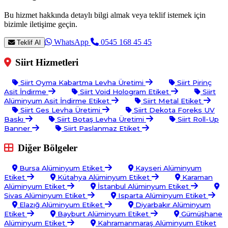
Bu hizmet hakkında detaylı bilgi almak veya teklif istemek için
bizimle iletişime geçin.
WhatsApp
0545 168 45 45
Teklif Al
Siirt Hizmetleri
Siirt Oyma Kabartma Levha Üretimi
Siirt Pirinç
Asit İndirme
Siirt Void Hologram Etiket
Siirt
Alüminyum Asit İndirme Etiket
Siirt Metal Etiket
Siirt Ges Levha Üretimi
Siirt Dekota Foreks UV
Baskı
Siirt Botaş Levha Üretimi
Siirt Roll-Up
Banner
Siirt Paslanmaz Etiket
Diğer Bölgeler
Bursa Alüminyum Etiket
Kayseri Alüminyum
Etiket
Kütahya Alüminyum Etiket
Karaman
Alüminyum Etiket
İstanbul Alüminyum Etiket
Sivas Alüminyum Etiket
Isparta Alüminyum Etiket
Elazığ Alüminyum Etiket
Diyarbakır Alüminyum
Etiket
Bayburt Alüminyum Etiket
Gümüşhane
Alüminyum Etiket
Kahramanmaraş Alüminyum Etiket