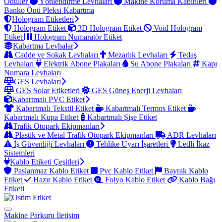
Ödüller
Yönlendirme Levhaları
Makine Koruma Kabinleri
Banko Önü Pleksi Kabartma
Hologram Etiketleri
Hologram Etiket
3D Hologram Etiket
Void Hologram
Etiket
Hologram Numaratör Etiket
Kabartma Levhalar
Cadde ve Sokak Levhaları
Mezarlık Levhaları
Tedaş
Levhaları
Elektrik Abone Plakaları
Su Abone Plakaları
Kapı
Numara Levhaları
GES Levhaları
GES Solar Etiketleri
GES Güneş Enerji Levhaları
Kabartmalı PVC Etiket
Kabartmalı Tekstil Etiket
Kabartmalı Termos Etiket
Kabartmalı Kupa Etiket
Kabartmalı Şişe Etiket
Trafik Otopark Ekipmanları
Plastik ve Metal Trafik Otopark Ekipmanları
ADR Levhaları
İş Güvenliği Levhaları
Tehlike Uyarı İşaretleri
Ledli İkaz
Sistemleri
Kablo Etiketi Çeşitleri
Paslanmaz Kablo Etiket
Pvc Kablo Etiket
Bayrak Kablo
Etiket
Hazır Kablo Etiket
Folyo Kablo Etiket
Kablo Bağı
Etiketi
Makine Parkuru
İletişim