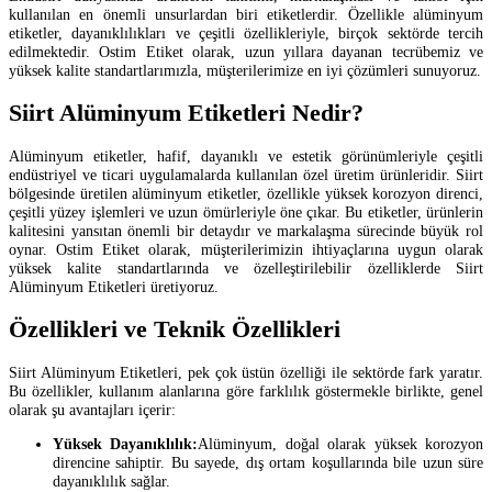
kullanılan en önemli unsurlardan biri etiketlerdir. Özellikle alüminyum
etiketler, dayanıklılıkları ve çeşitli özellikleriyle, birçok sektörde tercih
edilmektedir. Ostim Etiket olarak, uzun yıllara dayanan tecrübemiz ve
yüksek kalite standartlarımızla, müşterilerimize en iyi çözümleri sunuyoruz.
Siirt Alüminyum Etiketleri Nedir?
Alüminyum etiketler, hafif, dayanıklı ve estetik görünümleriyle çeşitli
endüstriyel ve ticari uygulamalarda kullanılan özel üretim ürünleridir. Siirt
bölgesinde üretilen alüminyum etiketler, özellikle yüksek korozyon direnci,
çeşitli yüzey işlemleri ve uzun ömürleriyle öne çıkar. Bu etiketler, ürünlerin
kalitesini yansıtan önemli bir detaydır ve markalaşma sürecinde büyük rol
oynar. Ostim Etiket olarak, müşterilerimizin ihtiyaçlarına uygun olarak
yüksek kalite standartlarında ve özelleştirilebilir özelliklerde Siirt
Alüminyum Etiketleri üretiyoruz.
Özellikleri ve Teknik Özellikleri
Siirt Alüminyum Etiketleri, pek çok üstün özelliği ile sektörde fark yaratır.
Bu özellikler, kullanım alanlarına göre farklılık göstermekle birlikte, genel
olarak şu avantajları içerir:
Yüksek Dayanıklılık:
Alüminyum, doğal olarak yüksek korozyon
direncine sahiptir. Bu sayede, dış ortam koşullarında bile uzun süre
dayanıklılık sağlar.