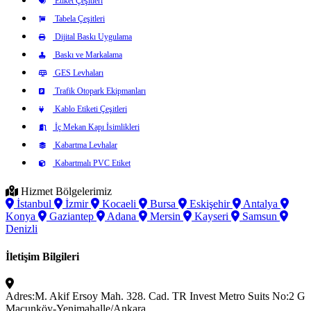
Etiket Çeşitleri
Tabela Çeşitleri
Dijital Baskı Uygulama
Baskı ve Markalama
GES Levhaları
Trafik Otopark Ekipmanları
Kablo Etiketi Çeşitleri
İç Mekan Kapı İsimlikleri
Kabartma Levhalar
Kabartmalı PVC Etiket
Hizmet Bölgelerimiz
İstanbul
İzmir
Kocaeli
Bursa
Eskişehir
Antalya
Konya
Gaziantep
Adana
Mersin
Kayseri
Samsun
Denizli
İletişim Bilgileri
Adres:
M. Akif Ersoy Mah. 328. Cad. TR Invest Metro Suits No:2 G
Macunköy-Yenimahalle/Ankara