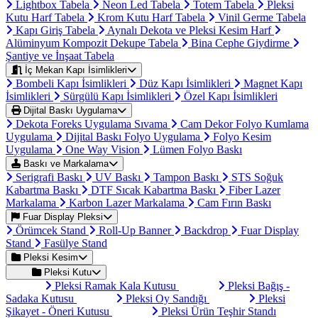
Lightbox Tabela
Neon Led Tabela
Totem Tabela
Pleksi
Kutu Harf Tabela
Krom Kutu Harf Tabela
Vinil Germe Tabela
Kapı Giriş Tabela
Aynalı Dekota ve Pleksi Kesim Harf
Alüminyum Kompozit Dekupe Tabela
Bina Cephe Giydirme
Şantiye ve İnşaat Tabela
İç Mekan Kapı İsimlikleri
Bombeli Kapı İsimlikleri
Düz Kapı İsimlikleri
Magnet Kapı
İsimlikleri
Sürgülü Kapı İsimlikleri
Özel Kapı İsimlikleri
Dijital Baskı Uygulama
Dekota Foreks Uygulama Sıvama
Cam Dekor Folyo Kumlama
Uygulama
Dijital Baskı Folyo Uygulama
Folyo Kesim
Uygulama
One Way Vision
Lümen Folyo Baskı
Baskı ve Markalama
Serigrafi Baskı
UV Baskı
Tampon Baskı
STS Soğuk
Kabartma Baskı
DTF Sıcak Kabartma Baskı
Fiber Lazer
Markalama
Karbon Lazer Markalama
Cam Fırın Baskı
Fuar Display Pleksi
Örümcek Stand
Roll-Up Banner
Backdrop
Fuar Display
Stand
Fasülye Stand
Pleksi Kesim
Pleksi Kutu
Pleksi Ramak Kala Kutusu
Pleksi Bağış -
Sadaka Kutusu
Pleksi Oy Sandığı
Pleksi
Şikayet - Öneri Kutusu
Pleksi Ürün Teşhir Standı