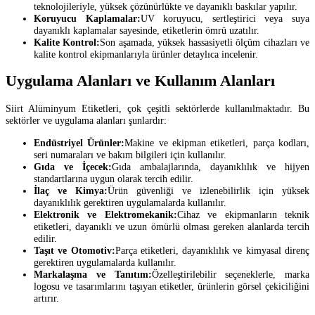
teknolojileriyle, yüksek çözünürlükte ve dayanıklı baskılar yapılır.
Koruyucu Kaplamalar:
UV koruyucu, sertleştirici veya suya
dayanıklı kaplamalar sayesinde, etiketlerin ömrü uzatılır.
Kalite Kontrol:
Son aşamada, yüksek hassasiyetli ölçüm cihazları ve
kalite kontrol ekipmanlarıyla ürünler detaylıca incelenir.
Uygulama Alanları ve Kullanım Alanları
Siirt Alüminyum Etiketleri, çok çeşitli sektörlerde kullanılmaktadır. Bu
sektörler ve uygulama alanları şunlardır:
Endüstriyel Ürünler:
Makine ve ekipman etiketleri, parça kodları,
seri numaraları ve bakım bilgileri için kullanılır.
Gıda ve İçecek:
Gıda ambalajlarında, dayanıklılık ve hijyen
standartlarına uygun olarak tercih edilir.
İlaç ve Kimya:
Ürün güvenliği ve izlenebilirlik için yüksek
dayanıklılık gerektiren uygulamalarda kullanılır.
Elektronik ve Elektromekanik:
Cihaz ve ekipmanların teknik
etiketleri, dayanıklı ve uzun ömürlü olması gereken alanlarda tercih
edilir.
Taşıt ve Otomotiv:
Parça etiketleri, dayanıklılık ve kimyasal direnç
gerektiren uygulamalarda kullanılır.
Markalaşma ve Tanıtım:
Özelleştirilebilir seçeneklerle, marka
logosu ve tasarımlarını taşıyan etiketler, ürünlerin görsel çekiciliğini
artırır.