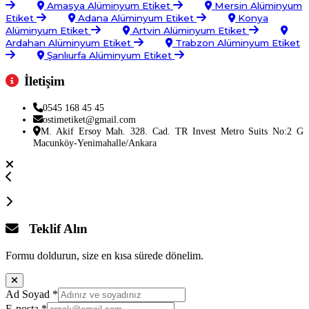
Amasya Alüminyum Etiket
Mersin Alüminyum
Etiket
Adana Alüminyum Etiket
Konya
Alüminyum Etiket
Artvin Alüminyum Etiket
Ardahan Alüminyum Etiket
Trabzon Alüminyum Etiket
Şanlıurfa Alüminyum Etiket
İletişim
0545 168 45 45
ostimetiket@gmail.com
M. Akif Ersoy Mah. 328. Cad. TR Invest Metro Suits No:2 G
Macunköy-Yenimahalle/Ankara
Teklif Alın
Formu doldurun, size en kısa sürede dönelim.
Ad Soyad
*
E-posta
*