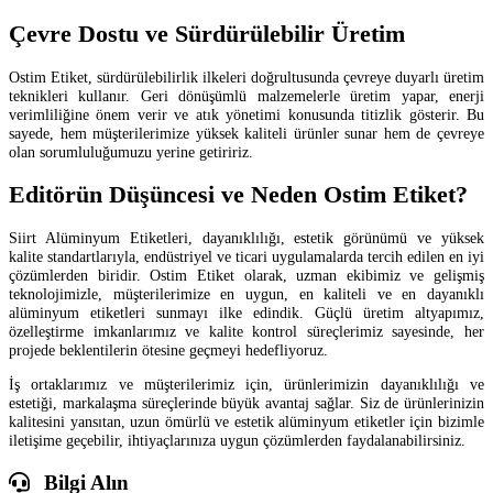
Çevre Dostu ve Sürdürülebilir Üretim
Ostim Etiket, sürdürülebilirlik ilkeleri doğrultusunda çevreye duyarlı üretim
teknikleri kullanır. Geri dönüşümlü malzemelerle üretim yapar, enerji
verimliliğine önem verir ve atık yönetimi konusunda titizlik gösterir. Bu
sayede, hem müşterilerimize yüksek kaliteli ürünler sunar hem de çevreye
olan sorumluluğumuzu yerine getiririz.
Editörün Düşüncesi ve Neden Ostim Etiket?
Siirt Alüminyum Etiketleri, dayanıklılığı, estetik görünümü ve yüksek
kalite standartlarıyla, endüstriyel ve ticari uygulamalarda tercih edilen en iyi
çözümlerden biridir. Ostim Etiket olarak, uzman ekibimiz ve gelişmiş
teknolojimizle, müşterilerimize en uygun, en kaliteli ve en dayanıklı
alüminyum etiketleri sunmayı ilke edindik. Güçlü üretim altyapımız,
özelleştirme imkanlarımız ve kalite kontrol süreçlerimiz sayesinde, her
projede beklentilerin ötesine geçmeyi hedefliyoruz.
İş ortaklarımız ve müşterilerimiz için, ürünlerimizin dayanıklılığı ve
estetiği, markalaşma süreçlerinde büyük avantaj sağlar. Siz de ürünlerinizin
kalitesini yansıtan, uzun ömürlü ve estetik alüminyum etiketler için bizimle
iletişime geçebilir, ihtiyaçlarınıza uygun çözümlerden faydalanabilirsiniz.
Bilgi Alın