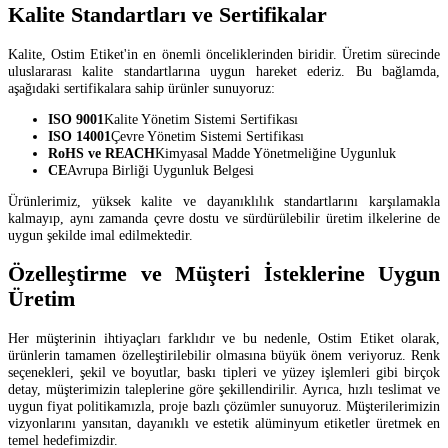
Kalite Standartları ve Sertifikalar
Kalite, Ostim Etiket'in en önemli önceliklerinden biridir. Üretim sürecinde
uluslararası kalite standartlarına uygun hareket ederiz. Bu bağlamda,
aşağıdaki sertifikalara sahip ürünler sunuyoruz:
ISO 9001
Kalite Yönetim Sistemi Sertifikası
ISO 14001
Çevre Yönetim Sistemi Sertifikası
RoHS ve REACH
Kimyasal Madde Yönetmeliğine Uygunluk
CE
Avrupa Birliği Uygunluk Belgesi
Ürünlerimiz, yüksek kalite ve dayanıklılık standartlarını karşılamakla
kalmayıp, aynı zamanda çevre dostu ve sürdürülebilir üretim ilkelerine de
uygun şekilde imal edilmektedir.
Özelleştirme ve Müşteri İsteklerine Uygun
Üretim
Her müşterinin ihtiyaçları farklıdır ve bu nedenle, Ostim Etiket olarak,
ürünlerin tamamen özelleştirilebilir olmasına büyük önem veriyoruz. Renk
seçenekleri, şekil ve boyutlar, baskı tipleri ve yüzey işlemleri gibi birçok
detay, müşterimizin taleplerine göre şekillendirilir. Ayrıca, hızlı teslimat ve
uygun fiyat politikamızla, proje bazlı çözümler sunuyoruz. Müşterilerimizin
vizyonlarını yansıtan, dayanıklı ve estetik alüminyum etiketler üretmek en
temel hedefimizdir.