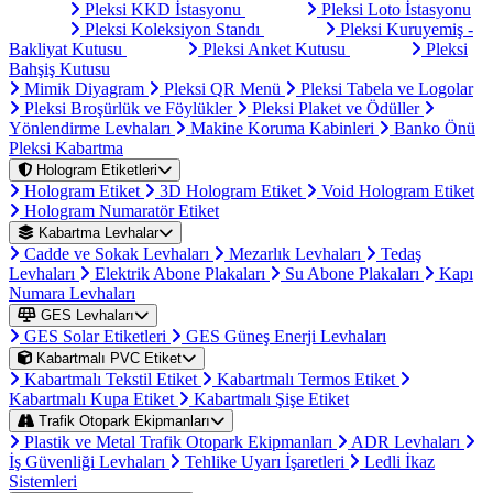
Pleksi KKD İstasyonu
Pleksi Loto İstasyonu
Pleksi Koleksiyon Standı
Pleksi Kuruyemiş -
Bakliyat Kutusu
Pleksi Anket Kutusu
Pleksi
Bahşiş Kutusu
Mimik Diyagram
Pleksi QR Menü
Pleksi Tabela ve Logolar
Pleksi Broşürlük ve Föylükler
Pleksi Plaket ve Ödüller
Yönlendirme Levhaları
Makine Koruma Kabinleri
Banko Önü
Pleksi Kabartma
Hologram Etiketleri
Hologram Etiket
3D Hologram Etiket
Void Hologram Etiket
Hologram Numaratör Etiket
Kabartma Levhalar
Cadde ve Sokak Levhaları
Mezarlık Levhaları
Tedaş
Levhaları
Elektrik Abone Plakaları
Su Abone Plakaları
Kapı
Numara Levhaları
GES Levhaları
GES Solar Etiketleri
GES Güneş Enerji Levhaları
Kabartmalı PVC Etiket
Kabartmalı Tekstil Etiket
Kabartmalı Termos Etiket
Kabartmalı Kupa Etiket
Kabartmalı Şişe Etiket
Trafik Otopark Ekipmanları
Plastik ve Metal Trafik Otopark Ekipmanları
ADR Levhaları
İş Güvenliği Levhaları
Tehlike Uyarı İşaretleri
Ledli İkaz
Sistemleri