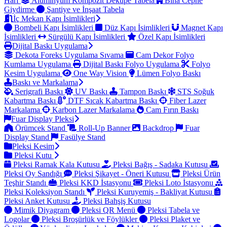
Harf
Alüminyum Kompozit Dekupe Tabela
Bina Cephe
Giydirme
Şantiye ve İnşaat Tabela
İç Mekan Kapı İsimlikleri
Bombeli Kapı İsimlikleri
Düz Kapı İsimlikleri
Magnet Kapı
İsimlikleri
Sürgülü Kapı İsimlikleri
Özel Kapı İsimlikleri
Dijital Baskı Uygulama
Dekota Foreks Uygulama Sıvama
Cam Dekor Folyo
Kumlama Uygulama
Dijital Baskı Folyo Uygulama
Folyo
Kesim Uygulama
One Way Vision
Lümen Folyo Baskı
Baskı ve Markalama
Serigrafi Baskı
UV Baskı
Tampon Baskı
STS Soğuk
Kabartma Baskı
DTF Sıcak Kabartma Baskı
Fiber Lazer
Markalama
Karbon Lazer Markalama
Cam Fırın Baskı
Fuar Display Pleksi
Örümcek Stand
Roll-Up Banner
Backdrop
Fuar
Display Stand
Fasülye Stand
Pleksi Kesim
Pleksi Kutu
Pleksi Ramak Kala Kutusu
Pleksi Bağış - Sadaka Kutusu
Pleksi Oy Sandığı
Pleksi Şikayet - Öneri Kutusu
Pleksi Ürün
Teşhir Standı
Pleksi KKD İstasyonu
Pleksi Loto İstasyonu
Pleksi Koleksiyon Standı
Pleksi Kuruyemiş - Bakliyat Kutusu
Pleksi Anket Kutusu
Pleksi Bahşiş Kutusu
Mimik Diyagram
Pleksi QR Menü
Pleksi Tabela ve
Logolar
Pleksi Broşürlük ve Föylükler
Pleksi Plaket ve