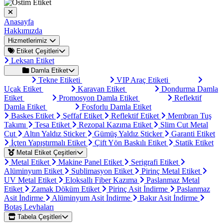
Anasayfa
Hakkımızda
Hizmetlerimiz
Etiket Çeşitleri
Leksan Etiket
Damla Etiket
Tekne Etiketi
VIP Araç Etiketi
Uçak Etiket
Karavan Etiket
Dondurma Damla
Etiket
Promosyon Damla Etiket
Reflektif
Damla Etiket
Fosforlu Damla Etiket
Baskes Etiket
Şeffaf Etiket
Reflektif Etiket
Membran Tuş
Takımı
Tesa Etiket
Rezopal Kazıma Etiket
Slim Cut Metal
Cut
Altın Yaldız Sticker
Gümüş Yaldız Sticker
Garanti Etiket
İçten Yapıştırmalı Etiket
Çift Yön Baskılı Etiket
Statik Etiket
Metal Etiket Çeşitleri
Metal Etiket
Makine Panel Etiket
Serigrafi Etiket
Alüminyum Etiket
Sublimasyon Etiket
Pirinç Metal Etiket
UV Metal Etiket
Eloksallı Fiber Kazıma
Paslanmaz Metal
Etiket
Zamak Döküm Etiket
Pirinç Asit İndirme
Paslanmaz
Asit İndirme
Alüminyum Asit İndirme
Bakır Asit İndirme
Botaş Levhaları
Tabela Çeşitleri