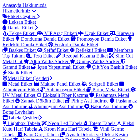
Anasayfa
Hakkımızda
Hizmetlerimiz
Etiket Çeşitleri
Leksan Etiket
Damla Etiket
Tekne Etiketi
VIP Araç Etiketi
Uçak Etiket
Karavan
Etiket
Dondurma Damla Etiket
Promosyon Damla Etiket
Reflektif Damla Etiket
Fosforlu Damla Etiket
Baskes Etiket
Şeffaf Etiket
Reflektif Etiket
Membran
Tuş Takımı
Tesa Etiket
Rezopal Kazıma Etiket
Slim Cut
Metal Cut
Altın Yaldız Sticker
Gümüş Yaldız Sticker
Garanti Etiket
İçten Yapıştırmalı Etiket
Çift Yön Baskılı Etiket
Statik Etiket
Metal Etiket Çeşitleri
Metal Etiket
Makine Panel Etiket
Serigrafi Etiket
Alüminyum Etiket
Sublimasyon Etiket
Pirinç Metal Etiket
UV Metal Etiket
Eloksallı Fiber Kazıma
Paslanmaz Metal
Etiket
Zamak Döküm Etiket
Pirinç Asit İndirme
Paslanmaz
Asit İndirme
Alüminyum Asit İndirme
Bakır Asit İndirme
Botaş Levhaları
Tabela Çeşitleri
Lightbox Tabela
Neon Led Tabela
Totem Tabela
Pleksi
Kutu Harf Tabela
Krom Kutu Harf Tabela
Vinil Germe
Tabela
Kapı Giriş Tabela
Aynalı Dekota ve Pleksi Kesim