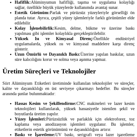
Hafiflik:
Alüminyumun hafifliği, taşıma ve uygulama kolaylığı
sağlar, özellikle büyük yüzeylerde kullanımda avantaj sunar.
Estetik Görünüm:
Parlak ve pürüzsüz yüzeyleriyle görselliği ön
planda tutar. Ayrıca, çeşitli yüzey işlemleriyle farklı görünümler elde
edilebilir.
Kolay İşlenebilirlik:
Kesim, delme, bükme ve üzerine baskı
yapılması gibi işlemler kolaylıkla gerçekleştirilebilir.
Yüksek Isı ve Kimyasal Direnç:
Özellikle endüstriyel
uygulamalarda, yüksek ısı ve kimyasal maddelere karşı direnç
gösterir.
Uzun Ömürlü ve Dayanıklı Baskı:
Üzerine yapılan baskılar, uzun
süre kalıcılığını korur ve solma veya aşınma yapmaz.
Üretim Süreçleri ve Teknolojiler
Siirt Alüminyum Etiketleri üretiminde kullanılan teknolojiler ve süreçler,
kalite ve dayanıklılığı en üst seviyeye çıkarmayı hedefler. Bu süreçler
arasında şunlar bulunmaktadır:
Hassas Kesim ve Şekillendirme:
CNC makineleri ve lazer kesim
teknolojileri kullanılarak, yüksek hassasiyetle istenilen şekil ve
boyutlarda üretim yapılır.
Yüzey İşlemleri:
Pürüzsüzlük ve parlaklık için elektroforez, toz
kaplama veya anodizasyon işlemleri uygulanır. Bu işlemler,
etiketlerin estetik görünümünü ve dayanıklılığını artırır.
Baskı ve İşaretleme:
UV baskı, serigrafi veya lazer işaretleme