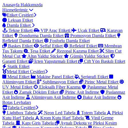
Anasayfa
Hakkımızda
Hizmetlerimiz
Etiket Çeşitleri
Leksan Etiket
Damla Etiket
Tekne Etiketi
VIP Araç Etiketi
Uçak Etiket
Karavan
Etiket
Dondurma Damla Etiket
Promosyon Damla Etiket
Reflektif Damla Etiket
Fosforlu Damla Etiket
Baskes Etiket
Şeffaf Etiket
Reflektif Etiket
Membran
Tuş Takımı
Tesa Etiket
Rezopal Kazıma Etiket
Slim Cut
Metal Cut
Altın Yaldız Sticker
Gümüş Yaldız Sticker
Garanti Etiket
İçten Yapıştırmalı Etiket
Çift Yön Baskılı Etiket
Statik Etiket
Metal Etiket Çeşitleri
Metal Etiket
Makine Panel Etiket
Serigrafi Etiket
Alüminyum Etiket
Sublimasyon Etiket
Pirinç Metal Etiket
UV Metal Etiket
Eloksallı Fiber Kazıma
Paslanmaz Metal
Etiket
Zamak Döküm Etiket
Pirinç Asit İndirme
Paslanmaz
Asit İndirme
Alüminyum Asit İndirme
Bakır Asit İndirme
Botaş Levhaları
Tabela Çeşitleri
Lightbox Tabela
Neon Led Tabela
Totem Tabela
Pleksi
Kutu Harf Tabela
Krom Kutu Harf Tabela
Vinil Germe
Tabela
Kapı Giriş Tabela
Aynalı Dekota ve Pleksi Kesim