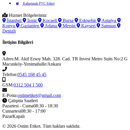
Kabartmalı PVC Etiket
Hizmet Bölgelerimiz
İstanbul
İzmir
Kocaeli
Bursa
Eskişehir
Antalya
Konya
Gaziantep
Adana
Mersin
Kayseri
Samsun
Denizli
İletişim Bilgileri
Adres:
M. Akif Ersoy Mah. 328. Cad. TR Invest Metro Suits No:2 G
Macunköy-Yenimahalle/Ankara
Telefon:
0545 168 45 45
GSM:
0312 504 1 500
E-Posta:
ostimetiket@gmail.com
Çalışma Saatleri
Pazartesi - Cuma
08:30 - 18:30
Cumartesi
08:30 - 17:00
Pazar
Kapalı
© 2026
Ostim Etiket
. Tüm hakları saklıdır.