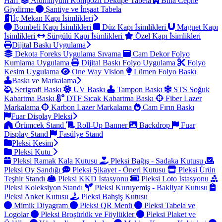
Harf
Alüminyum Kompozit Dekupe Tabela
Bina Cephe
Giydirme
Şantiye ve İnşaat Tabela
İç Mekan Kapı İsimlikleri
Bombeli Kapı İsimlikleri
Düz Kapı İsimlikleri
Magnet Kapı
İsimlikleri
Sürgülü Kapı İsimlikleri
Özel Kapı İsimlikleri
Dijital Baskı Uygulama
Dekota Foreks Uygulama Sıvama
Cam Dekor Folyo
Kumlama Uygulama
Dijital Baskı Folyo Uygulama
Folyo
Kesim Uygulama
One Way Vision
Lümen Folyo Baskı
Baskı ve Markalama
Serigrafi Baskı
UV Baskı
Tampon Baskı
STS Soğuk
Kabartma Baskı
DTF Sıcak Kabartma Baskı
Fiber Lazer
Markalama
Karbon Lazer Markalama
Cam Fırın Baskı
Fuar Display Pleksi
Örümcek Stand
Roll-Up Banner
Backdrop
Fuar
Display Stand
Fasülye Stand
Pleksi Kesim
Pleksi Kutu
Pleksi Ramak Kala Kutusu
Pleksi Bağış - Sadaka Kutusu
Pleksi Oy Sandığı
Pleksi Şikayet - Öneri Kutusu
Pleksi Ürün
Teşhir Standı
Pleksi KKD İstasyonu
Pleksi Loto İstasyonu
Pleksi Koleksiyon Standı
Pleksi Kuruyemiş - Bakliyat Kutusu
Pleksi Anket Kutusu
Pleksi Bahşiş Kutusu
Mimik Diyagram
Pleksi QR Menü
Pleksi Tabela ve
Logolar
Pleksi Broşürlük ve Föylükler
Pleksi Plaket ve