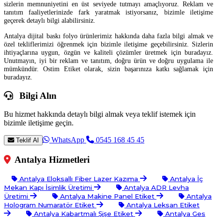
sizlerin memnuniyetini en üst seviyede tutmayı amaçlıyoruz. Reklam ve
tanıtım faaliyetlerinizde fark yaratmak istiyorsanız, bizimle iletişime
geçerek detaylı bilgi alabilirsiniz.
Antalya dijital baskı folyo ürünlerimiz hakkında daha fazla bilgi almak ve
özel tekliflerimizi öğrenmek için bizimle iletişime geçebilirsiniz. Sizlerin
ihtiyaçlarına uygun, özgün ve kaliteli çözümler üretmek için buradayız.
Unutmayın, iyi bir reklam ve tanıtım, doğru ürün ve doğru uygulama ile
mümkündür. Ostim Etiket olarak, sizin başarınıza katkı sağlamak için
buradayız.
Bilgi Alın
Bu hizmet hakkında detaylı bilgi almak veya teklif istemek için
bizimle iletişime geçin.
WhatsApp
0545 168 45 45
Teklif Al
Antalya Hizmetleri
Antalya Eloksallı Fiber Lazer Kazıma
Antalya İç
Mekan Kapı İsimlik Üretimi
Antalya ADR Levha
Üretimi
Antalya Makine Panel Etiket
Antalya
Hologram Numaratör Etiket
Antalya Leksan Etiket
Antalya Kabartmalı Şişe Etiket
Antalya Ges