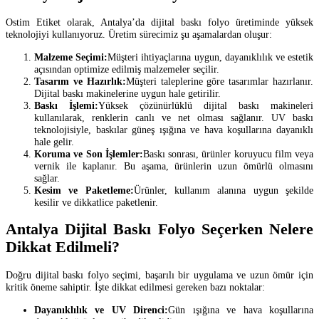
Ostim Etiket olarak, Antalya’da dijital baskı folyo üretiminde yüksek
teknolojiyi kullanıyoruz. Üretim sürecimiz şu aşamalardan oluşur:
Malzeme Seçimi:
Müşteri ihtiyaçlarına uygun, dayanıklılık ve estetik
açısından optimize edilmiş malzemeler seçilir.
Tasarım ve Hazırlık:
Müşteri taleplerine göre tasarımlar hazırlanır.
Dijital baskı makinelerine uygun hale getirilir.
Baskı İşlemi:
Yüksek çözünürlüklü dijital baskı makineleri
kullanılarak, renklerin canlı ve net olması sağlanır. UV baskı
teknolojisiyle, baskılar güneş ışığına ve hava koşullarına dayanıklı
hale gelir.
Koruma ve Son İşlemler:
Baskı sonrası, ürünler koruyucu film veya
vernik ile kaplanır. Bu aşama, ürünlerin uzun ömürlü olmasını
sağlar.
Kesim ve Paketleme:
Ürünler, kullanım alanına uygun şekilde
kesilir ve dikkatlice paketlenir.
Antalya Dijital Baskı Folyo Seçerken Nelere
Dikkat Edilmeli?
Doğru dijital baskı folyo seçimi, başarılı bir uygulama ve uzun ömür için
kritik öneme sahiptir. İşte dikkat edilmesi gereken bazı noktalar:
Dayanıklılık ve UV Direnci:
Gün ışığına ve hava koşullarına