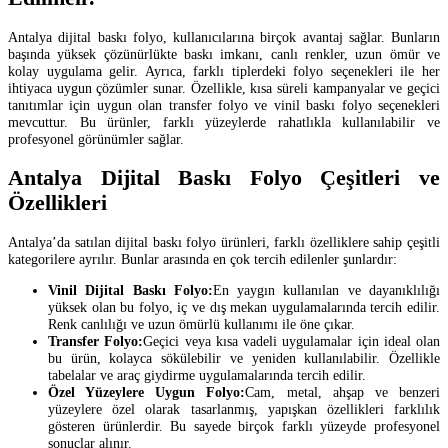
Antalya dijital baskı folyo, kullanıcılarına birçok avantaj sağlar. Bunların
başında yüksek çözünürlükte baskı imkanı, canlı renkler, uzun ömür ve
kolay uygulama gelir. Ayrıca, farklı tiplerdeki folyo seçenekleri ile her
ihtiyaca uygun çözümler sunar. Özellikle, kısa süreli kampanyalar ve geçici
tanıtımlar için uygun olan transfer folyo ve vinil baskı folyo seçenekleri
mevcuttur. Bu ürünler, farklı yüzeylerde rahatlıkla kullanılabilir ve
profesyonel görünümler sağlar.
Antalya Dijital Baskı Folyo Çeşitleri ve
Özellikleri
Antalya’da satılan dijital baskı folyo ürünleri, farklı özelliklere sahip çeşitli
kategorilere ayrılır. Bunlar arasında en çok tercih edilenler şunlardır:
Vinil Dijital Baskı Folyo:
En yaygın kullanılan ve dayanıklılığı
yüksek olan bu folyo, iç ve dış mekan uygulamalarında tercih edilir.
Renk canlılığı ve uzun ömürlü kullanımı ile öne çıkar.
Transfer Folyo:
Geçici veya kısa vadeli uygulamalar için ideal olan
bu ürün, kolayca sökülebilir ve yeniden kullanılabilir. Özellikle
tabelalar ve araç giydirme uygulamalarında tercih edilir.
Özel Yüzeylere Uygun Folyo:
Cam, metal, ahşap ve benzeri
yüzeylere özel olarak tasarlanmış, yapışkan özellikleri farklılık
gösteren ürünlerdir. Bu sayede birçok farklı yüzeyde profesyonel
sonuçlar alınır.