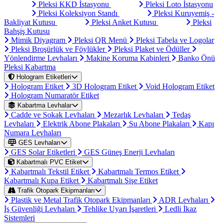
Pleksi KKD İstasyonu
Pleksi Loto İstasyonu
Pleksi Koleksiyon Standı
Pleksi Kuruyemiş -
Bakliyat Kutusu
Pleksi Anket Kutusu
Pleksi
Bahşiş Kutusu
Mimik Diyagram
Pleksi QR Menü
Pleksi Tabela ve Logolar
Pleksi Broşürlük ve Föylükler
Pleksi Plaket ve Ödüller
Yönlendirme Levhaları
Makine Koruma Kabinleri
Banko Önü
Pleksi Kabartma
Hologram Etiketleri
Hologram Etiket
3D Hologram Etiket
Void Hologram Etiket
Hologram Numaratör Etiket
Kabartma Levhalar
Cadde ve Sokak Levhaları
Mezarlık Levhaları
Tedaş
Levhaları
Elektrik Abone Plakaları
Su Abone Plakaları
Kapı
Numara Levhaları
GES Levhaları
GES Solar Etiketleri
GES Güneş Enerji Levhaları
Kabartmalı PVC Etiket
Kabartmalı Tekstil Etiket
Kabartmalı Termos Etiket
Kabartmalı Kupa Etiket
Kabartmalı Şişe Etiket
Trafik Otopark Ekipmanları
Plastik ve Metal Trafik Otopark Ekipmanları
ADR Levhaları
İş Güvenliği Levhaları
Tehlike Uyarı İşaretleri
Ledli İkaz
Sistemleri