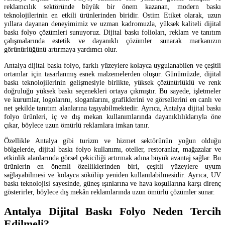
reklamcılık sektöründe büyük bir önem kazanan, modern baskı
teknolojilerinin en etkili ürünlerinden biridir. Ostim Etiket olarak, uzun
yıllara dayanan deneyimimiz ve uzman kadromuzla, yüksek kaliteli dijital
baskı folyo çözümleri sunuyoruz. Dijital baskı folioları, reklam ve tanıtım
çalışmalarında estetik ve dayanıklı çözümler sunarak markanızın
görünürlüğünü artırmaya yardımcı olur.
Antalya dijital baskı folyo, farklı yüzeylere kolayca uygulanabilen ve çeşitli
ortamlar için tasarlanmış esnek malzemelerden oluşur. Günümüzde, dijital
baskı teknolojilerinin gelişmesiyle birlikte, yüksek çözünürlüklü ve renk
doğruluğu yüksek baskı seçenekleri ortaya çıkmıştır. Bu sayede, işletmeler
ve kurumlar, logolarını, sloganlarını, grafiklerini ve görsellerini en canlı ve
net şekilde tanıtım alanlarına taşıyabilmektedir. Ayrıca, Antalya dijital baskı
folyo ürünleri, iç ve dış mekan kullanımlarında dayanıklılıklarıyla öne
çıkar, böylece uzun ömürlü reklamlara imkan tanır.
Özellikle Antalya gibi turizm ve hizmet sektörünün yoğun olduğu
bölgelerde, dijital baskı folyo kullanımı, oteller, restoranlar, mağazalar ve
etkinlik alanlarında görsel çekiciliği artırmak adına büyük avantaj sağlar. Bu
ürünlerin en önemli özelliklerinden biri, çeşitli yüzeylere uyum
sağlayabilmesi ve kolayca sökülüp yeniden kullanılabilmesidir. Ayrıca, UV
baskı teknolojisi sayesinde, güneş ışınlarına ve hava koşullarına karşı direnç
gösterirler, böylece dış mekân reklamlarında uzun ömürlü çözümler sunar.
Antalya Dijital Baskı Folyo Neden Tercih
Edilmeli?