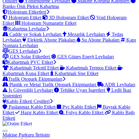
Ödüller
Yönlendirme Levhaları
Makine Koruma Kabinleri
Banko Önü Pleksi Kabartma
Hologram Etiketleri
Hologram Etiket
3D Hologram Etiket
Void Hologram
Etiket
Hologram Numaratör Etiket
Kabartma Levhalar
Cadde ve Sokak Levhaları
Mezarlık Levhaları
Tedaş
Levhaları
Elektrik Abone Plakaları
Su Abone Plakaları
Kapı
Numara Levhaları
GES Levhaları
GES Solar Etiketleri
GES Güneş Enerji Levhaları
Kabartmalı PVC Etiket
Kabartmalı Tekstil Etiket
Kabartmalı Termos Etiket
Kabartmalı Kupa Etiket
Kabartmalı Şişe Etiket
Trafik Otopark Ekipmanları
Plastik ve Metal Trafik Otopark Ekipmanları
ADR Levhaları
İş Güvenliği Levhaları
Tehlike Uyarı İşaretleri
Ledli İkaz
Sistemleri
Kablo Etiketi Çeşitleri
Paslanmaz Kablo Etiket
Pvc Kablo Etiket
Bayrak Kablo
Etiket
Hazır Kablo Etiket
Folyo Kablo Etiket
Kablo Bağı
Etiketi
Makine Parkuru
İletişim