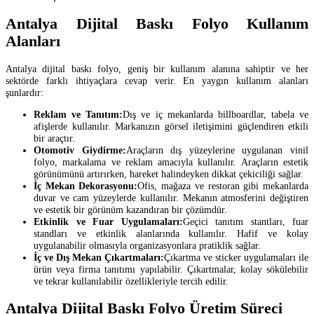
Antalya Dijital Baskı Folyo Kullanım
Alanları
Antalya dijital baskı folyo, geniş bir kullanım alanına sahiptir ve her
sektörde farklı ihtiyaçlara cevap verir. En yaygın kullanım alanları
şunlardır:
Reklam ve Tanıtım:
Dış ve iç mekanlarda billboardlar, tabela ve
afişlerde kullanılır. Markanızın görsel iletişimini güçlendiren etkili
bir araçtır.
Otomotiv Giydirme:
Araçların dış yüzeylerine uygulanan vinil
folyo, markalama ve reklam amacıyla kullanılır. Araçların estetik
görünümünü artırırken, hareket halindeyken dikkat çekiciliği sağlar.
İç Mekan Dekorasyonu:
Ofis, mağaza ve restoran gibi mekanlarda
duvar ve cam yüzeylerde kullanılır. Mekanın atmosferini değiştiren
ve estetik bir görünüm kazandıran bir çözümdür.
Etkinlik ve Fuar Uygulamaları:
Geçici tanıtım stantları, fuar
standları ve etkinlik alanlarında kullanılır. Hafif ve kolay
uygulanabilir olmasıyla organizasyonlara pratiklik sağlar.
İç ve Dış Mekan Çıkartmaları:
Çıkartma ve sticker uygulamaları ile
ürün veya firma tanıtımı yapılabilir. Çıkartmalar, kolay sökülebilir
ve tekrar kullanılabilir özellikleriyle tercih edilir.
Antalya Dijital Baskı Folyo Üretim Süreci