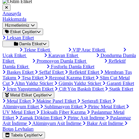
Anasayfa
Hakkımızda
Hizmetlerimiz
Etiket Çeşitleri
Leksan Etiket
Damla Etiket
Tekne Etiketi
VIP Araç Etiketi
Uçak Etiket
Karavan Etiket
Dondurma Damla
Etiket
Promosyon Damla Etiket
Reflektif
Damla Etiket
Fosforlu Damla Etiket
Baskes Etiket
Şeffaf Etiket
Reflektif Etiket
Membran Tuş
Takımı
Tesa Etiket
Rezopal Kazıma Etiket
Slim Cut Metal
Cut
Altın Yaldız Sticker
Gümüş Yaldız Sticker
Garanti Etiket
İçten Yapıştırmalı Etiket
Çift Yön Baskılı Etiket
Statik Etiket
Metal Etiket Çeşitleri
Metal Etiket
Makine Panel Etiket
Serigrafi Etiket
Alüminyum Etiket
Sublimasyon Etiket
Pirinç Metal Etiket
UV Metal Etiket
Eloksallı Fiber Kazıma
Paslanmaz Metal
Etiket
Zamak Döküm Etiket
Pirinç Asit İndirme
Paslanmaz
Asit İndirme
Alüminyum Asit İndirme
Bakır Asit İndirme
Botaş Levhaları
Tabela Çeşitleri