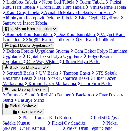
Lightbox Tabela
Neon Led Tabela
Totem Tabela
Pleksi
Kutu Harf Tabela
Krom Kutu Harf Tabela
Vinil Germe Tabela
Kapı Giriş Tabela
Aynalı Dekota ve Pleksi Kesim Harf
Alüminyum Kompozit Dekupe Tabela
Bina Cephe Giydirme
Şantiye ve İnşaat Tabela
İç Mekan Kapı İsimlikleri
Bombeli Kapı İsimlikleri
Düz Kapı İsimlikleri
Magnet Kapı
İsimlikleri
Sürgülü Kapı İsimlikleri
Özel Kapı İsimlikleri
Dijital Baskı Uygulama
Dekota Foreks Uygulama Sıvama
Cam Dekor Folyo Kumlama
Uygulama
Dijital Baskı Folyo Uygulama
Folyo Kesim
Uygulama
One Way Vision
Lümen Folyo Baskı
Baskı ve Markalama
Serigrafi Baskı
UV Baskı
Tampon Baskı
STS Soğuk
Kabartma Baskı
DTF Sıcak Kabartma Baskı
Fiber Lazer
Markalama
Karbon Lazer Markalama
Cam Fırın Baskı
Fuar Display Pleksi
Örümcek Stand
Roll-Up Banner
Backdrop
Fuar Display
Stand
Fasülye Stand
Pleksi Kesim
Pleksi Kutu
Pleksi Ramak Kala Kutusu
Pleksi Bağış -
Sadaka Kutusu
Pleksi Oy Sandığı
Pleksi
Şikayet - Öneri Kutusu
Pleksi Ürün Teşhir Standı