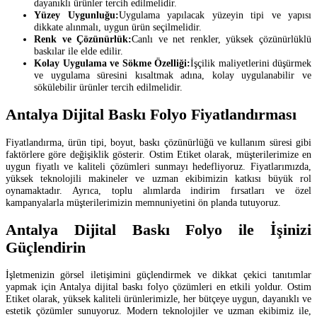
dayanıklı ürünler tercih edilmelidir.
Yüzey Uygunluğu:
Uygulama yapılacak yüzeyin tipi ve yapısı
dikkate alınmalı, uygun ürün seçilmelidir.
Renk ve Çözünürlük:
Canlı ve net renkler, yüksek çözünürlüklü
baskılar ile elde edilir.
Kolay Uygulama ve Sökme Özelliği:
İşçilik maliyetlerini düşürmek
ve uygulama süresini kısaltmak adına, kolay uygulanabilir ve
sökülebilir ürünler tercih edilmelidir.
Antalya Dijital Baskı Folyo Fiyatlandırması
Fiyatlandırma, ürün tipi, boyut, baskı çözünürlüğü ve kullanım süresi gibi
faktörlere göre değişiklik gösterir. Ostim Etiket olarak, müşterilerimize en
uygun fiyatlı ve kaliteli çözümleri sunmayı hedefliyoruz. Fiyatlarımızda,
yüksek teknolojili makineler ve uzman ekibimizin katkısı büyük rol
oynamaktadır. Ayrıca, toplu alımlarda indirim fırsatları ve özel
kampanyalarla müşterilerimizin memnuniyetini ön planda tutuyoruz.
Antalya Dijital Baskı Folyo ile İşinizi
Güçlendirin
İşletmenizin görsel iletişimini güçlendirmek ve dikkat çekici tanıtımlar
yapmak için Antalya dijital baskı folyo çözümleri en etkili yoldur. Ostim
Etiket olarak, yüksek kaliteli ürünlerimizle, her bütçeye uygun, dayanıklı ve
estetik çözümler sunuyoruz. Modern teknolojiler ve uzman ekibimiz ile,