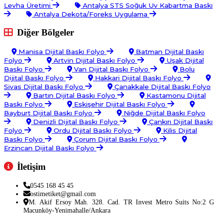
Levha Üretimi
Antalya STS Soğuk Uv Kabartma Baskı
Antalya Dekota/Foreks Uygulama
Diğer Bölgeler
Manisa Dijital Baskı Folyo
Batman Dijital Baskı
Folyo
Artvin Dijital Baskı Folyo
Uşak Dijital
Baskı Folyo
Van Dijital Baskı Folyo
Bolu
Dijital Baskı Folyo
Hakkari Dijital Baskı Folyo
Sivas Dijital Baskı Folyo
Çanakkale Dijital Baskı Folyo
Bartın Dijital Baskı Folyo
Kastamonu Dijital
Baskı Folyo
Eskişehir Dijital Baskı Folyo
Bayburt Dijital Baskı Folyo
Niğde Dijital Baskı Folyo
Denizli Dijital Baskı Folyo
Çankırı Dijital Baskı
Folyo
Ordu Dijital Baskı Folyo
Kilis Dijital
Baskı Folyo
Çorum Dijital Baskı Folyo
Erzincan Dijital Baskı Folyo
İletişim
0545 168 45 45
ostimetiket@gmail.com
M. Akif Ersoy Mah. 328. Cad. TR Invest Metro Suits No:2 G
Macunköy-Yenimahalle/Ankara