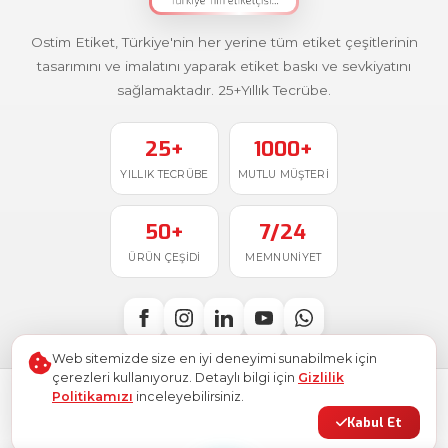
Ostim Etiket, Türkiye'nin her yerine tüm etiket çeşitlerinin
tasarımını ve imalatını yaparak etiket baskı ve sevkiyatını
sağlamaktadır. 25+Yıllık Tecrübe.
25+
1000+
YILLIK TECRÜBE
MUTLU MÜŞTERI
50+
7/24
ÜRÜN ÇEŞIDI
MEMNUNIYET
Web sitemizde size en iyi deneyimi sunabilmek için
çerezleri kullanıyoruz. Detaylı bilgi için
Gizlilik
Politikamızı
inceleyebilirsiniz.
Türkiye'de
ile üretildi
© 2026
Ostim Etiket
. Tüm hakları saklıdır.
Kabul Et
Gizlilik Politikası
Kullanım Şartları
KVKK
Site Haritası