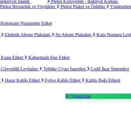
oleksiyon Standı
Pleksi Kuruyemiş - Bakliyat Kutusu
Pleksi Broşürlük ve Föylükler
Pleksi Plaket ve Ödüller
Yönlendirm
Hologram Numaratör Etiket
ı
Elektrik Abone Plakaları
Su Abone Plakaları
Kapı Numara Levh
 Kupa Etiket
Kabartmalı Şişe Etiket
 Güvenliği Levhaları
Tehlike Uyarı İşaretleri
Ledli İkaz Sistemleri
t
Hazır Kablo Etiket
Folyo Kablo Etiket
Kablo Bağı Etiketi
WhatsApp