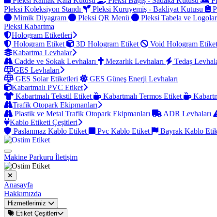
Pleksi Ramak Kala Kutusu
Pleksi Bağış - Sadaka Kutusu
Pl
Pleksi Koleksiyon Standı
Pleksi Kuruyemiş - Bakliyat Kutusu
P
Mimik Diyagram
Pleksi QR Menü
Pleksi Tabela ve Logola
Pleksi Kabartma
Hologram Etiketleri
Hologram Etiket
3D Hologram Etiket
Void Hologram Etike
Kabartma Levhalar
Cadde ve Sokak Levhaları
Mezarlık Levhaları
Tedaş Levhal
GES Levhaları
GES Solar Etiketleri
GES Güneş Enerji Levhaları
Kabartmalı PVC Etiket
Kabartmalı Tekstil Etiket
Kabartmalı Termos Etiket
Kabartm
Trafik Otopark Ekipmanları
Plastik ve Metal Trafik Otopark Ekipmanları
ADR Levhaları
Kablo Etiketi Çeşitleri
Paslanmaz Kablo Etiket
Pvc Kablo Etiket
Bayrak Kablo Eti
Makine Parkuru
İletişim
Anasayfa
Hakkımızda
Hizmetlerimiz
Etiket Çeşitleri