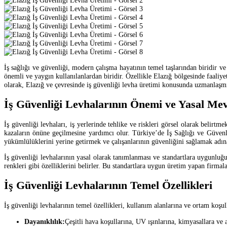
İş sağlığı ve güvenliği, modern çalışma hayatının temel taşlarından biridir ve
önemli ve yaygın kullanılanlardan biridir. Özellikle Elazığ bölgesinde faaliy
olarak, Elazığ ve çevresinde iş güvenliği levha üretimi konusunda uzmanlaşmış,
İş Güvenliği Levhalarının Önemi ve Yasal Me
İş güvenliği levhaları, iş yerlerinde tehlike ve riskleri görsel olarak belirtm
kazaların önüne geçilmesine yardımcı olur. Türkiye’de İş Sağlığı ve Güvenli
yükümlülüklerini yerine getirmek ve çalışanlarının güvenliğini sağlamak adına
İş güvenliği levhalarının yasal olarak tanımlanması ve standartlara uygunluğu,
renkleri gibi özelliklerini belirler. Bu standartlara uygun üretim yapan firm
İş Güvenliği Levhalarının Temel Özellikleri
İş güvenliği levhalarının temel özellikleri, kullanım alanlarına ve ortam koşul
Dayanıklılık:
Çeşitli hava koşullarına, UV ışınlarına, kimyasallara ve a