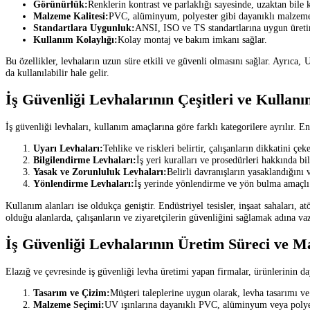
Görünürlük:
Renklerin kontrast ve parlaklığı sayesinde, uzaktan bile k
Malzeme Kalitesi:
PVC, alüminyum, polyester gibi dayanıklı malzemel
Standartlara Uygunluk:
ANSI, ISO ve TS standartlarına uygun üret
Kullanım Kolaylığı:
Kolay montaj ve bakım imkanı sağlar.
Bu özellikler, levhaların uzun süre etkili ve güvenli olmasını sağlar. Ayrıca
da kullanılabilir hale gelir.
İş Güvenliği Levhalarının Çeşitleri ve Kullanı
İş güvenliği levhaları, kullanım amaçlarına göre farklı kategorilere ayrılır. En
Uyarı Levhaları:
Tehlike ve riskleri belirtir, çalışanların dikkatini 
Bilgilendirme Levhaları:
İş yeri kuralları ve prosedürleri hakkında 
Yasak ve Zorunluluk Levhaları:
Belirli davranışların yasaklandığını
Yönlendirme Levhaları:
İş yerinde yönlendirme ve yön bulma amaçlı k
Kullanım alanları ise oldukça geniştir. Endüstriyel tesisler, inşaat sahaları, 
olduğu alanlarda, çalışanların ve ziyaretçilerin güvenliğini sağlamak adına va
İş Güvenliği Levhalarının Üretim Süreci ve M
Elazığ ve çevresinde iş güvenliği levha üretimi yapan firmalar, ürünlerinin day
Tasarım ve Çizim:
Müşteri taleplerine uygun olarak, levha tasarımı ve 
Malzeme Seçimi:
UV ışınlarına dayanıklı PVC, alüminyum veya polyes