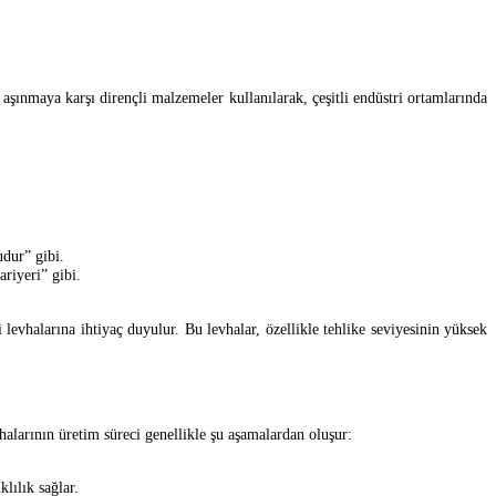
aşınmaya karşı dirençli malzemeler kullanılarak, çeşitli endüstri ortamlarında
udur” gibi.
riyeri” gibi.
i levhalarına ihtiyaç duyulur. Bu levhalar, özellikle tehlike seviyesinin yüksek
vhalarının üretim süreci genellikle şu aşamalardan oluşur:
lılık sağlar.