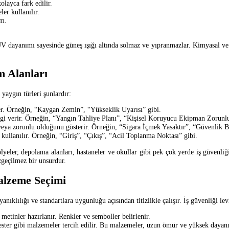
olayca fark edilir.
er kullanılır.
im.
, UV dayanımı sayesinde güneş ışığı altında solmaz ve yıpranmazlar. Kimyasal ve 
m Alanları
 yaygın türleri şunlardır:
çeker. Örneğin, “Kaygan Zemin”, “Yükseklik Uyarısı” gibi.
bilgi verir. Örneğin, “Yangın Tahliye Planı”, “Kişisel Koruyucu Ekipman Zorunl
 veya zorunlu olduğunu gösterir. Örneğin, “Sigara İçmek Yasaktır”, “Güvenlik Ba
ullanılır. Örneğin, “Giriş”, “Çıkış”, “Acil Toplanma Noktası” gibi.
atölyeler, depolama alanları, hastaneler ve okullar gibi pek çok yerde iş güvenliğ
zgeçilmez bir unsurdur.
alzeme Seçimi
anıklılığı ve standartlara uygunluğu açısından titizlikle çalışır. İş güvenliği le
metinler hazırlanır. Renkler ve semboller belirlenir.
ter gibi malzemeler tercih edilir. Bu malzemeler, uzun ömür ve yüksek dayanık