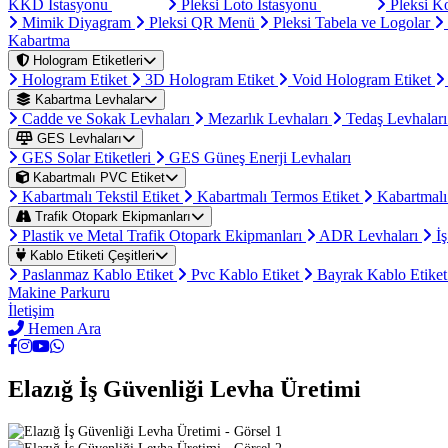
KKD İstasyonu
Pleksi Loto İstasyonu
Pleksi K
Mimik Diyagram
Pleksi QR Menü
Pleksi Tabela ve Logolar
Kabartma
Hologram Etiketleri
Hologram Etiket
3D Hologram Etiket
Void Hologram Etiket
Kabartma Levhalar
Cadde ve Sokak Levhaları
Mezarlık Levhaları
Tedaş Levhalar
GES Levhaları
GES Solar Etiketleri
GES Güneş Enerji Levhaları
Kabartmalı PVC Etiket
Kabartmalı Tekstil Etiket
Kabartmalı Termos Etiket
Kabartmalı
Trafik Otopark Ekipmanları
Plastik ve Metal Trafik Otopark Ekipmanları
ADR Levhaları
İş
Kablo Etiketi Çeşitleri
Paslanmaz Kablo Etiket
Pvc Kablo Etiket
Bayrak Kablo Etike
Makine Parkuru
İletişim
Hemen Ara
Elazığ İş Güvenliği Levha Üretimi