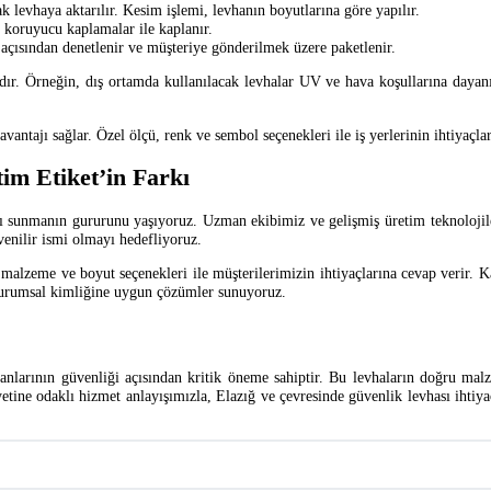
ak levhaya aktarılır. Kesim işlemi, levhanın boyutlarına göre yapılır.
ı koruyucu kaplamalar ile kaplanır.
 açısından denetlenir ve müşteriye gönderilmek üzere paketlenir.
ır. Örneğin, dış ortamda kullanılacak levhalar UV ve hava koşullarına dayanı
vantajı sağlar. Özel ölçü, renk ve sembol seçenekleri ile iş yerlerinin ihtiyaçla
tim Etiket’in Farkı
arı sunmanın gururunu yaşıyoruz. Uzman ekibimiz ve gelişmiş üretim teknolojiler
venilir ismi olmayı hedefliyoruz.
malzeme ve boyut seçenekleri ile müşterilerimizin ihtiyaçlarına cevap verir. Ka
in kurumsal kimliğine uygun çözümler sunuyoruz.
ışanlarının güvenliği açısından kritik öneme sahiptir. Bu levhaların doğru ma
tine odaklı hizmet anlayışımızla, Elazığ ve çevresinde güvenlik levhası ihtiya