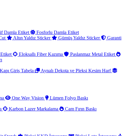
if Damla Etiket
Fosforlu Damla Etiket
 Cut
Altın Yaldız Sticker
Gümüş Yaldız Sticker
Garanti
Etiket
Eloksallı Fiber Kazıma
Paslanmaz Metal Etiket
rı
Kapı Giriş Tabela
Aynalı Dekota ve Pleksi Kesim Harf
ama
One Way Vision
Lümen Folyo Baskı
ma
Karbon Lazer Markalama
Cam Fırın Baskı