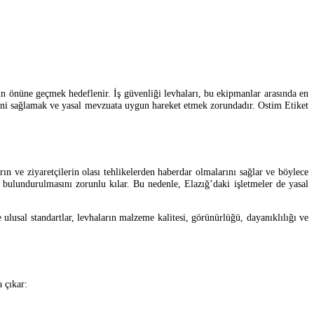
arın önüne geçmek hedeflenir. İş güvenliği levhaları, bu ekipmanlar arasında en
liğini sağlamak ve yasal mevzuata uygun hareket etmek zorundadır. Ostim Etiket
arın ve ziyaretçilerin olası tehlikelerden haberdar olmalarını sağlar ve böylece
 bulundurulmasını zorunlu kılar. Bu nedenle, Elazığ’daki işletmeler de yasal
 ulusal standartlar, levhaların malzeme kalitesi, görünürlüğü, dayanıklılığı ve
a çıkar: