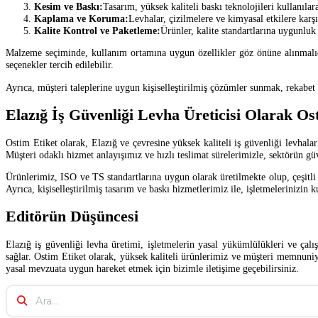
Kesim ve Baskı:
Tasarım, yüksek kaliteli baskı teknolojileri kullanılar
Kaplama ve Koruma:
Levhalar, çizilmelere ve kimyasal etkilere karş
Kalite Kontrol ve Paketleme:
Ürünler, kalite standartlarına uygunluk
Malzeme seçiminde, kullanım ortamına uygun özellikler göz önüne alınmalıd
seçenekler tercih edilebilir.
Ayrıca, müşteri taleplerine uygun kişiselleştirilmiş çözümler sunmak, rekabet a
Elazığ İş Güvenliği Levha Üreticisi Olarak Os
Ostim Etiket olarak, Elazığ ve çevresine yüksek kaliteli iş güvenliği levhal
Müşteri odaklı hizmet anlayışımız ve hızlı teslimat sürelerimizle, sektörün gü
Ürünlerimiz, ISO ve TS standartlarına uygun olarak üretilmekte olup, çeşitli 
Ayrıca, kişiselleştirilmiş tasarım ve baskı hizmetlerimiz ile, işletmeleriniz
Editörün Düşüncesi
Elazığ iş güvenliği levha üretimi, işletmelerin yasal yükümlülükleri ve çal
sağlar. Ostim Etiket olarak, yüksek kaliteli ürünlerimiz ve müşteri memnuniye
yasal mevzuata uygun hareket etmek için bizimle iletişime geçebilirsiniz.