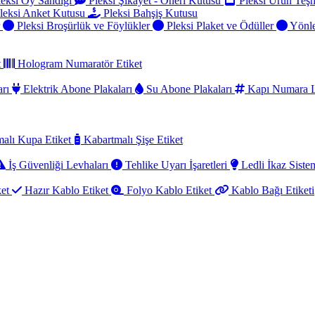
eksi Oy Sandığı
Pleksi Şikayet - Öneri Kutusu
Pleksi Ürün Teşh
leksi Anket Kutusu
Pleksi Bahşiş Kutusu
r
Pleksi Broşürlük ve Föylükler
Pleksi Plaket ve Ödüller
Yönle
t
Hologram Numaratör Etiket
arı
Elektrik Abone Plakaları
Su Abone Plakaları
Kapı Numara L
alı Kupa Etiket
Kabartmalı Şişe Etiket
İş Güvenliği Levhaları
Tehlike Uyarı İşaretleri
Ledli İkaz Sistem
ket
Hazır Kablo Etiket
Folyo Kablo Etiket
Kablo Bağı Etiketi