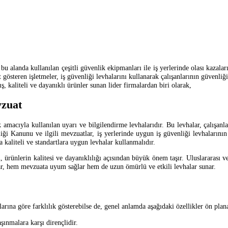
 bu alanda kullanılan çeşitli güvenlik ekipmanları ile iş yerlerinde olası kazal
et gösteren işletmeler, iş güvenliği levhalarını kullanarak çalışanlarının güven
 kaliteli ve dayanıklı ürünler sunan lider firmalardan biri olarak,
vzuat
ek amacıyla kullanılan uyarı ve bilgilendirme levhalarıdır. Bu levhalar, çalışanl
ği Kanunu ve ilgili mevzuatlar, iş yerlerinde uygun iş güvenliği levhalarının
 kaliteli ve standartlara uygun levhalar kullanmalıdır.
 ürünlerin kalitesi ve dayanıklılığı açısından büyük önem taşır. Uluslararası ve
alar, hem mevzuata uyum sağlar hem de uzun ömürlü ve etkili levhalar sunar.
larına göre farklılık gösterebilse de, genel anlamda aşağıdaki özellikler ön plan
şınmalara karşı dirençlidir.