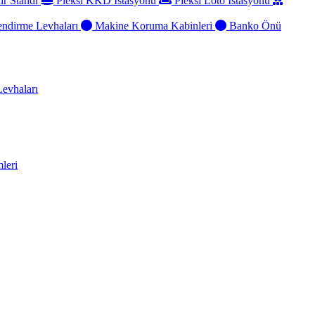
ir Standı
Pleksi KKD İstasyonu
Pleksi Loto İstasyonu
ndirme Levhaları
Makine Koruma Kabinleri
Banko Önü
evhaları
leri