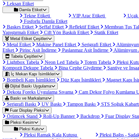
Leksan Etiket
Damla Etiket
Tekne Etiketi
VIP Araç Etiketi
Uçak 
Fosforlu Damla Etiket
Baskes Etiket
Şeffaf Etiket
Reflektif Etiket
Membran Tuş Ta
Yapıştırmalı Etiket
Çift Yön Baskılı Etiket
Statik Etiket
Metal Etiket Çeşitleri
Metal Etiket
Makine Panel Etiket
Serigrafi Etiket
Alüminyum
Etiket
Pirinç Asit İndirme
Paslanmaz Asit İndirme
Alüminyum A
Tabela Çeşitleri
Lightbox Tabela
Neon Led Tabela
Totem Tabela
Pleksi Kut
Kompozit Dekupe Tabela
Bina Cephe Giydirme
Şantiye ve İnşaa
İç Mekan Kapı İsimlikleri
Bombeli Kapı İsimlikleri
Düz Kapı İsimlikleri
Magnet Kapı İsi
Dijital Baskı Uygulama
Dekota Foreks Uygulama Sıvama
Cam Dekor Folyo Kumlama 
Baskı ve Markalama
Serigrafi Baskı
UV Baskı
Tampon Baskı
STS Soğuk Kabart
Fuar Display Pleksi
Örümcek Stand
Roll-Up Banner
Backdrop
Fuar Display St
Pleksi Kesim
Pleksi Kutu
Pleksi Ramak Kala Kutusu
Pleksi Bağış - Sad