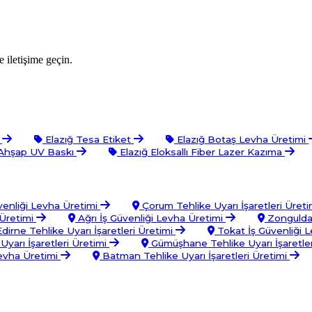
 iletişime geçin.
t
Elazığ Tesa Etiket
Elazığ Botaş Levha Üretimi
 Ahşap UV Baskı
Elazığ Eloksallı Fiber Lazer Kazıma
venliği Levha Üretimi
Çorum Tehlike Uyarı İşaretleri Üret
Üretimi
Ağrı İş Güvenliği Levha Üretimi
Zonguldak
dirne Tehlike Uyarı İşaretleri Üretimi
Tokat İş Güvenliği 
Uyarı İşaretleri Üretimi
Gümüşhane Tehlike Uyarı İşaretler
Levha Üretimi
Batman Tehlike Uyarı İşaretleri Üretimi