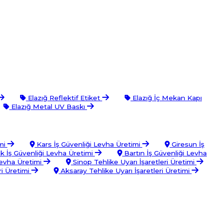
Elazığ Reflektif Etiket
Elazığ İç Mekan Kapı
Elazığ Metal UV Baskı
imi
Kars İş Güvenliği Levha Üretimi
Giresun İş
 İş Güvenliği Levha Üretimi
Bartın İş Güvenliği Levha
Levha Üretimi
Sinop Tehlike Uyarı İşaretleri Üretimi
i Üretimi
Aksaray Tehlike Uyarı İşaretleri Üretimi