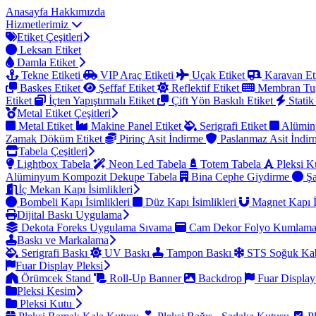
Anasayfa
Hakkımızda
Hizmetlerimiz
Etiket Çeşitleri
Leksan Etiket
Damla Etiket
Tekne Etiketi
VIP Araç Etiketi
Uçak Etiket
Karavan Et
Baskes Etiket
Şeffaf Etiket
Reflektif Etiket
Membran Tu
Etiket
İçten Yapıştırmalı Etiket
Çift Yön Baskılı Etiket
Statik
Metal Etiket Çeşitleri
Metal Etiket
Makine Panel Etiket
Serigrafi Etiket
Alümin
Zamak Döküm Etiket
Pirinç Asit İndirme
Paslanmaz Asit İndi
Tabela Çeşitleri
Lightbox Tabela
Neon Led Tabela
Totem Tabela
Pleksi K
Alüminyum Kompozit Dekupe Tabela
Bina Cephe Giydirme
Şa
İç Mekan Kapı İsimlikleri
Bombeli Kapı İsimlikleri
Düz Kapı İsimlikleri
Magnet Kapı İ
Dijital Baskı Uygulama
Dekota Foreks Uygulama Sıvama
Cam Dekor Folyo Kumlam
Baskı ve Markalama
Serigrafi Baskı
UV Baskı
Tampon Baskı
STS Soğuk Kab
Fuar Display Pleksi
Örümcek Stand
Roll-Up Banner
Backdrop
Fuar Display
Pleksi Kesim
Pleksi Kutu