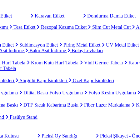
Etiket
Karavan Etiket
Dondurma Damla Etiket
kımı
Tesa Etiket
Rezopal Kazıma Etiket
Slim Cut Metal Cut
Al
 Etiket
Sublimasyon Etiket
Pirinç Metal Etiket
UV Metal Etiket
sit İndirme
Bakır Asit İndirme
Botaş Levhaları
u Harf Tabela
Krom Kutu Harf Tabela
Vinil Germe Tabela
Kapı 
t Tabela
mlikleri
Sürgülü Kapı İsimlikleri
Özel Kapı İsimlikleri
Uygulama
Dijital Baskı Folyo Uygulama
Folyo Kesim Uygulama
ma Baskı
DTF Sıcak Kabartma Baskı
Fiber Lazer Markalama
Ka
and
Fasülye Stand
aka Kutusu
Pleksi Oy Sandığı
Pleksi Şikayet - Ön