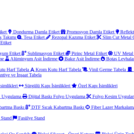
iket
Dondurma Damla Etiket
Promosyon Damla Etiket
Reflekt
ş Takımı
Tesa Etiket
Rezopal Kazıma Etiket
Slim Cut Metal
 Etiket
yum Etiket
Sublimasyon Etiket
Pirinç Metal Etiket
UV Metal 
rme
Alüminyum Asit İndirme
Bakır Asit İndirme
Botaş Levhala
utu Harf Tabela
Krom Kutu Harf Tabela
Vinil Germe Tabela
ntiye ve İnşaat Tabela
simlikleri
Sürgülü Kapı İsimlikleri
Özel Kapı İsimlikleri
a Uygulama
Dijital Baskı Folyo Uygulama
Folyo Kesim Uygul
artma Baskı
DTF Sıcak Kabartma Baskı
Fiber Lazer Markala
 Stand
Fasülye Stand