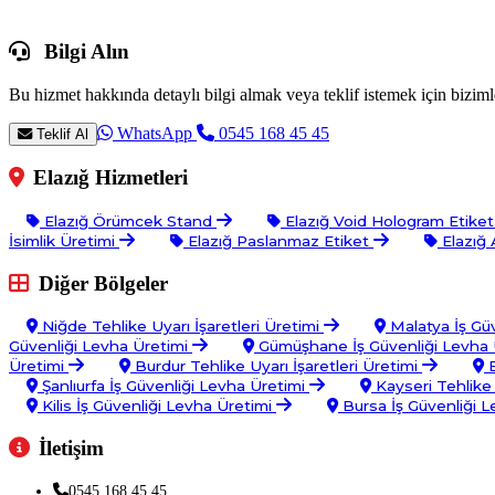
Bilgi Alın
Bu hizmet hakkında detaylı bilgi almak veya teklif istemek için bizimle
WhatsApp
0545 168 45 45
Teklif Al
Elazığ Hizmetleri
Elazığ Örümcek Stand
Elazığ Void Hologram Etike
İsimlik Üretimi
Elazığ Paslanmaz Etiket
Elazığ
Diğer Bölgeler
Niğde Tehlike Uyarı İşaretleri Üretimi
Malatya İş Gü
Güvenliği Levha Üretimi
Gümüşhane İş Güvenliği Levha 
Üretimi
Burdur Tehlike Uyarı İşaretleri Üretimi
E
Şanlıurfa İş Güvenliği Levha Üretimi
Kayseri Tehlike 
Kilis İş Güvenliği Levha Üretimi
Bursa İş Güvenliği 
İletişim
0545 168 45 45