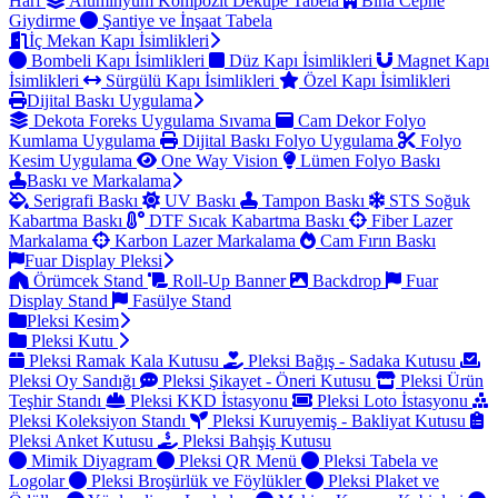
Harf
Alüminyum Kompozit Dekupe Tabela
Bina Cephe
Giydirme
Şantiye ve İnşaat Tabela
İç Mekan Kapı İsimlikleri
Bombeli Kapı İsimlikleri
Düz Kapı İsimlikleri
Magnet Kapı
İsimlikleri
Sürgülü Kapı İsimlikleri
Özel Kapı İsimlikleri
Dijital Baskı Uygulama
Dekota Foreks Uygulama Sıvama
Cam Dekor Folyo
Kumlama Uygulama
Dijital Baskı Folyo Uygulama
Folyo
Kesim Uygulama
One Way Vision
Lümen Folyo Baskı
Baskı ve Markalama
Serigrafi Baskı
UV Baskı
Tampon Baskı
STS Soğuk
Kabartma Baskı
DTF Sıcak Kabartma Baskı
Fiber Lazer
Markalama
Karbon Lazer Markalama
Cam Fırın Baskı
Fuar Display Pleksi
Örümcek Stand
Roll-Up Banner
Backdrop
Fuar
Display Stand
Fasülye Stand
Pleksi Kesim
Pleksi Kutu
Pleksi Ramak Kala Kutusu
Pleksi Bağış - Sadaka Kutusu
Pleksi Oy Sandığı
Pleksi Şikayet - Öneri Kutusu
Pleksi Ürün
Teşhir Standı
Pleksi KKD İstasyonu
Pleksi Loto İstasyonu
Pleksi Koleksiyon Standı
Pleksi Kuruyemiş - Bakliyat Kutusu
Pleksi Anket Kutusu
Pleksi Bahşiş Kutusu
Mimik Diyagram
Pleksi QR Menü
Pleksi Tabela ve
Logolar
Pleksi Broşürlük ve Föylükler
Pleksi Plaket ve