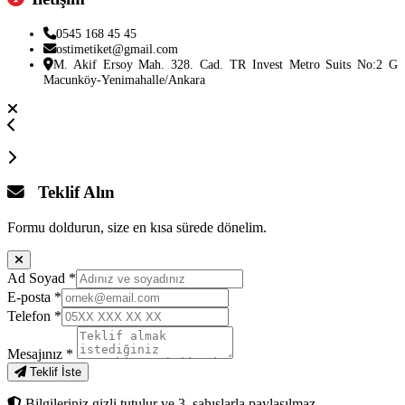
0545 168 45 45
ostimetiket@gmail.com
M. Akif Ersoy Mah. 328. Cad. TR Invest Metro Suits No:2 G
Macunköy-Yenimahalle/Ankara
Teklif Alın
Formu doldurun, size en kısa sürede dönelim.
Ad Soyad
*
E-posta
*
Telefon
*
Mesajınız
*
Teklif İste
Bilgileriniz gizli tutulur ve 3. şahıslarla paylaşılmaz.