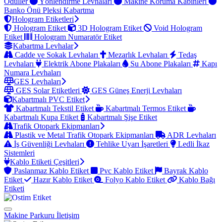
Ödüller
Yönlendirme Levhaları
Makine Koruma Kabinleri
Banko Önü Pleksi Kabartma
Hologram Etiketleri
Hologram Etiket
3D Hologram Etiket
Void Hologram
Etiket
Hologram Numaratör Etiket
Kabartma Levhalar
Cadde ve Sokak Levhaları
Mezarlık Levhaları
Tedaş
Levhaları
Elektrik Abone Plakaları
Su Abone Plakaları
Kapı
Numara Levhaları
GES Levhaları
GES Solar Etiketleri
GES Güneş Enerji Levhaları
Kabartmalı PVC Etiket
Kabartmalı Tekstil Etiket
Kabartmalı Termos Etiket
Kabartmalı Kupa Etiket
Kabartmalı Şişe Etiket
Trafik Otopark Ekipmanları
Plastik ve Metal Trafik Otopark Ekipmanları
ADR Levhaları
İş Güvenliği Levhaları
Tehlike Uyarı İşaretleri
Ledli İkaz
Sistemleri
Kablo Etiketi Çeşitleri
Paslanmaz Kablo Etiket
Pvc Kablo Etiket
Bayrak Kablo
Etiket
Hazır Kablo Etiket
Folyo Kablo Etiket
Kablo Bağı
Etiketi
Makine Parkuru
İletişim