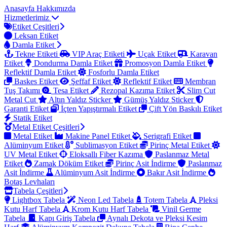
Anasayfa
Hakkımızda
Hizmetlerimiz
Etiket Çeşitleri
Leksan Etiket
Damla Etiket
Tekne Etiketi
VIP Araç Etiketi
Uçak Etiket
Karavan
Etiket
Dondurma Damla Etiket
Promosyon Damla Etiket
Reflektif Damla Etiket
Fosforlu Damla Etiket
Baskes Etiket
Şeffaf Etiket
Reflektif Etiket
Membran
Tuş Takımı
Tesa Etiket
Rezopal Kazıma Etiket
Slim Cut
Metal Cut
Altın Yaldız Sticker
Gümüş Yaldız Sticker
Garanti Etiket
İçten Yapıştırmalı Etiket
Çift Yön Baskılı Etiket
Statik Etiket
Metal Etiket Çeşitleri
Metal Etiket
Makine Panel Etiket
Serigrafi Etiket
Alüminyum Etiket
Sublimasyon Etiket
Pirinç Metal Etiket
UV Metal Etiket
Eloksallı Fiber Kazıma
Paslanmaz Metal
Etiket
Zamak Döküm Etiket
Pirinç Asit İndirme
Paslanmaz
Asit İndirme
Alüminyum Asit İndirme
Bakır Asit İndirme
Botaş Levhaları
Tabela Çeşitleri
Lightbox Tabela
Neon Led Tabela
Totem Tabela
Pleksi
Kutu Harf Tabela
Krom Kutu Harf Tabela
Vinil Germe
Tabela
Kapı Giriş Tabela
Aynalı Dekota ve Pleksi Kesim