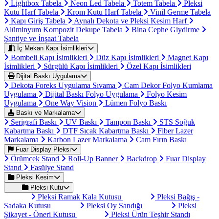
Lightbox Tabela
Neon Led Tabela
Totem Tabela
Pleksi
Kutu Harf Tabela
Krom Kutu Harf Tabela
Vinil Germe Tabela
Kapı Giriş Tabela
Aynalı Dekota ve Pleksi Kesim Harf
Alüminyum Kompozit Dekupe Tabela
Bina Cephe Giydirme
Şantiye ve İnşaat Tabela
İç Mekan Kapı İsimlikleri
Bombeli Kapı İsimlikleri
Düz Kapı İsimlikleri
Magnet Kapı
İsimlikleri
Sürgülü Kapı İsimlikleri
Özel Kapı İsimlikleri
Dijital Baskı Uygulama
Dekota Foreks Uygulama Sıvama
Cam Dekor Folyo Kumlama
Uygulama
Dijital Baskı Folyo Uygulama
Folyo Kesim
Uygulama
One Way Vision
Lümen Folyo Baskı
Baskı ve Markalama
Serigrafi Baskı
UV Baskı
Tampon Baskı
STS Soğuk
Kabartma Baskı
DTF Sıcak Kabartma Baskı
Fiber Lazer
Markalama
Karbon Lazer Markalama
Cam Fırın Baskı
Fuar Display Pleksi
Örümcek Stand
Roll-Up Banner
Backdrop
Fuar Display
Stand
Fasülye Stand
Pleksi Kesim
Pleksi Kutu
Pleksi Ramak Kala Kutusu
Pleksi Bağış -
Sadaka Kutusu
Pleksi Oy Sandığı
Pleksi
Şikayet - Öneri Kutusu
Pleksi Ürün Teşhir Standı