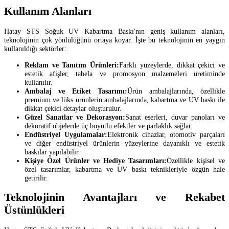
Kullanım Alanları
Hatay STS Soğuk UV Kabartma Baskı'nın geniş kullanım alanları,
teknolojinin çok yönlülüğünü ortaya koyar. İşte bu teknolojinin en yaygın
kullanıldığı sektörler:
Reklam ve Tanıtım Ürünleri:
Farklı yüzeylerde, dikkat çekici ve
estetik afişler, tabela ve promosyon malzemeleri üretiminde
kullanılır.
Ambalaj ve Etiket Tasarımı:
Ürün ambalajlarında, özellikle
premium ve lüks ürünlerin ambalajlarında, kabartma ve UV baskı ile
dikkat çekici detaylar oluşturulur.
Güzel Sanatlar ve Dekorasyon:
Sanat eserleri, duvar panoları ve
dekoratif objelerde üç boyutlu efektler ve parlaklık sağlar.
Endüstriyel Uygulamalar:
Elektronik cihazlar, otomotiv parçaları
ve diğer endüstriyel ürünlerin yüzeylerine dayanıklı ve estetik
baskılar yapılabilir.
Kişiye Özel Ürünler ve Hediye Tasarımları:
Özellikle kişisel ve
özel tasarımlar, kabartma ve UV baskı teknikleriyle özgün hale
getirilir.
Teknolojinin Avantajları ve Rekabet
Üstünlükleri