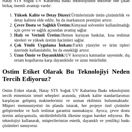
Hatay STS Soğuk UV Kabartma Baskı teknolojisinin sektörde öne çıkan
birkaç önemli avantajı vardır:
Yüksek Kalite ve Detay Düzeyi:
Ürünlerinizde üstün çözünürlük ve
detay kalitesi elde edilir, bu da markanızın prestijini artırır.
Çevre Dostu ve Sağlıklı Üretim:
Kimyasal solventler kullanılmadığı
için çevre ve sağlık açısından avantaj sağlar.
Hızlı ve Verimli Üretim:
Hemen kuruyan baskılar, kısa teslimat
süreleri ve yüksek üretim hacimleri sağlar.
Çok Yönlü Uygulama İmkanı:
Farklı yüzeyler ve ürün tipleri
üzerinde kullanılabilir, bu da esnekliği artırır.
Uzun Ömür ve Dayanıklılık:
UV koruyucu katmanlar sayesinde, dış
ortam koşullarına karşı dayanıklıdır ve uzun ömürlüdür.
Ostim Etiket Olarak Bu Teknolojiyi Neden
Tercih Ediyoruz?
Ostim Etiket olarak, Hatay STS Soğuk UV Kabartma Baskı teknolojisini
tercih etmemizin temel sebepleri arasında, yüksek kalite standartlarımızı
karşılayan gelişmiş makinelerimiz ve uzman ekibimiz bulunmaktadır.
Müşteri memnuniyetini ön planda tutarak, her projeye özel çözümler
geliştirmekte ve hızlı teslimat garantisi sunmaktayız. Ayrıca, çevre dostu
üretim anlayışımızla, sürdürülebilirlik ilkesine uygun hareket ediyoruz. Bu
teknolojiyi kullanarak, müşterilerimize estetik, dayanıklı ve yenilikçi baskı
çözümleri sunuyoruz.