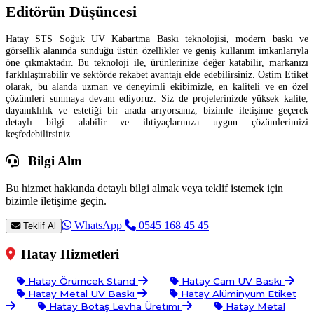
Editörün Düşüncesi
Hatay STS Soğuk UV Kabartma Baskı teknolojisi, modern baskı ve
görsellik alanında sunduğu üstün özellikler ve geniş kullanım imkanlarıyla
öne çıkmaktadır. Bu teknoloji ile, ürünlerinize değer katabilir, markanızı
farklılaştırabilir ve sektörde rekabet avantajı elde edebilirsiniz. Ostim Etiket
olarak, bu alanda uzman ve deneyimli ekibimizle, en kaliteli ve en özel
çözümleri sunmaya devam ediyoruz. Siz de projelerinizde yüksek kalite,
dayanıklılık ve estetiği bir arada arıyorsanız, bizimle iletişime geçerek
detaylı bilgi alabilir ve ihtiyaçlarınıza uygun çözümlerimizi
keşfedebilirsiniz.
Bilgi Alın
Bu hizmet hakkında detaylı bilgi almak veya teklif istemek için
bizimle iletişime geçin.
WhatsApp
0545 168 45 45
Teklif Al
Hatay Hizmetleri
Hatay Örümcek Stand
Hatay Cam UV Baskı
Hatay Metal UV Baskı
Hatay Alüminyum Etiket
Hatay Botaş Levha Üretimi
Hatay Metal