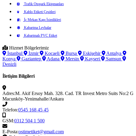
Trafik Otopark Ekipmanları
Kablo Etiketi Çeşitleri
İç Mekan Kapı İsimlikleri
Kabartma Levhalar
Kabartmalı PVC Etiket
Hizmet Bölgelerimiz
İstanbul
İzmir
Kocaeli
Bursa
Eskişehir
Antalya
Konya
Gaziantep
Adana
Mersin
Kayseri
Samsun
Denizli
İletişim Bilgileri
Adres:
M. Akif Ersoy Mah. 328. Cad. TR Invest Metro Suits No:2 G
Macunköy-Yenimahalle/Ankara
Telefon:
0545 168 45 45
GSM:
0312 504 1 500
E-Posta:
ostimetiket@gmail.com