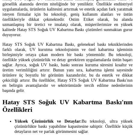
görsellik alanında devrim niteliğinde bir yeniliktir. Özellikle endüstriyel
uygulamalarda, ürünlerin kalitesini artırmak ve estetik açıdan fark yaratmak
isteyen firmalar için bu teknoloji, geniş kullanım alanları ve üstün
özellikleriyle dikkat çekmektedir. Ostim Etiket olarak, bu alanda
uzmanlaşmış bir üretici ve imalatçı olarak, müşterilerimize en yüksek
kalitede Hatay STS Soğuk UV Kabartma Baskı çözümleri sunmaktan gurur
duyuyoruz.
Hatay STS Soğuk UV Kabartma Baskı, geleneksel baskı tekniklerinden
farklı olarak, UV kurutma teknolojisinin ve özel kabartma işleminin
birleşimiyle ortaya çıkan modern bir baskı yöntemidir. Bu teknoloji,
özellikle yüksek çözünürlük ve detay gerektiren uygulamalarda üstün başarı
sağlar. Ayrıca, soğuk UV baskı, baskı sonrası kuruma süresini kısaltır ve
üretim verimliliğini artırır. Bunun yanı sıra, kabartma işlemi sayesinde
ürünlere üç boyutlu bir görünüm kazandırılır, bu da estetik ve dikkat
çekiciliği artırır. Bu özellikler, Hatay STS Soğuk UV Kabartma Baskı'nın
en belirgin avantajlarıdır ve sektörümüzde tercih edilme nedenlerinin
başında gelir.
Hatay STS Soğuk UV Kabartma Baskı'nın
Özellikleri
Yüksek Çözünürlük ve Detaylar:
Bu teknoloji, ultra yüksek
çözünürlükte baskı yapabilme kapasitesine sahiptir. Özellikle küçük
detayların net ve parlak görünmesini sağlar.