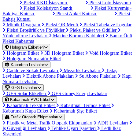
Pleksi KKD İstasyonu
Pleksi Loto İstasyonu
Pleksi Koleksiyon Standı
Pleksi Kuruyemiş -
Bakliyat Kutusu
Pleksi Anket Kutusu
Pleksi
Bahşiş Kutusu
Mimik Diyagram
Pleksi QR Menü
Pleksi Tabela ve Logolar
Pleksi Broşürlük ve Föylükler
Pleksi Plaket ve Ödüller
Yönlendirme Levhaları
Makine Koruma Kabinleri
Banko Önü
Pleksi Kabartma
Hologram Etiketleri
Hologram Etiket
3D Hologram Etiket
Void Hologram Etiket
Hologram Numaratör Etiket
Kabartma Levhalar
Cadde ve Sokak Levhaları
Mezarlık Levhaları
Tedaş
Levhaları
Elektrik Abone Plakaları
Su Abone Plakaları
Kapı
Numara Levhaları
GES Levhaları
GES Solar Etiketleri
GES Güneş Enerji Levhaları
Kabartmalı PVC Etiket
Kabartmalı Tekstil Etiket
Kabartmalı Termos Etiket
Kabartmalı Kupa Etiket
Kabartmalı Şişe Etiket
Trafik Otopark Ekipmanları
Plastik ve Metal Trafik Otopark Ekipmanları
ADR Levhaları
İş Güvenliği Levhaları
Tehlike Uyarı İşaretleri
Ledli İkaz
Sistemleri