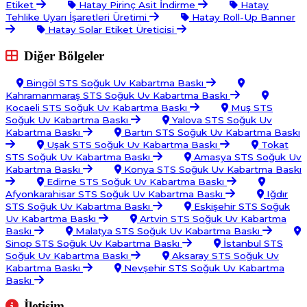
Etiket
Hatay Pirinç Asit İndirme
Hatay
Tehlike Uyarı İşaretleri Üretimi
Hatay Roll-Up Banner
Hatay Solar Etiket Üreticisi
Diğer Bölgeler
Bingöl STS Soğuk Uv Kabartma Baskı
Kahramanmaraş STS Soğuk Uv Kabartma Baskı
Kocaeli STS Soğuk Uv Kabartma Baskı
Muş STS
Soğuk Uv Kabartma Baskı
Yalova STS Soğuk Uv
Kabartma Baskı
Bartın STS Soğuk Uv Kabartma Baskı
Uşak STS Soğuk Uv Kabartma Baskı
Tokat
STS Soğuk Uv Kabartma Baskı
Amasya STS Soğuk Uv
Kabartma Baskı
Konya STS Soğuk Uv Kabartma Baskı
Edirne STS Soğuk Uv Kabartma Baskı
Afyonkarahisar STS Soğuk Uv Kabartma Baskı
Iğdır
STS Soğuk Uv Kabartma Baskı
Eskişehir STS Soğuk
Uv Kabartma Baskı
Artvin STS Soğuk Uv Kabartma
Baskı
Malatya STS Soğuk Uv Kabartma Baskı
Sinop STS Soğuk Uv Kabartma Baskı
İstanbul STS
Soğuk Uv Kabartma Baskı
Aksaray STS Soğuk Uv
Kabartma Baskı
Nevşehir STS Soğuk Uv Kabartma
Baskı
İletişim