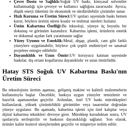
Çevre Dostu ve Sağlıklı:
Soğuk UV baskı, kimyasal solventler
kullanmadığı için çevreye ve kullanıcı sağlığına zararsızdır. Ayrıca,
düşük enerji tüketimi ile ekonomik ve sürdürülebilir çözümler sunar.
Hızlı Kuruma ve Üretim Süreci:
UV ışınları sayesinde baskı hemen
kurur, böylece üretim süresi kısalır ve teslimat süreleri hızlanır.
Üstün Kabartma Özelliği:
Bu teknoloji, yüzeye üç boyutlu bir
dokunuş ve görünüm kazandırır. Kabartma işlemi, ürünlerin estetik
ve dokunsal açıdan fark yaratmasını sağlar.
Yüzey Uyumu ve Esneklik:
Metal, ahşap, plastik, cam gibi farklı
yüzeylere uygulanabilir, böylece çok çeşitli endüstriyel ve sanatsal
projelere entegre edilebilir.
Dayanıklılık ve Uzun Ömür:
UV koruyucu katman sayesinde
baskılar, dış ortam koşullarına dayanıklıdır ve uzun ömürlüdür.
Hatay STS Soğuk UV Kabartma Baskı'nın
Üretim Süreci
Bu teknolojinin üretim aşaması, gelişmiş makine ve kaliteli malzemelerin
kullanımıyla başlar. Öncelikle, baskıya uygun yüzeyler temizlenir ve
hazırlık aşamasından geçirilir. Ardından, özel UV baskı mürekkepleri
kullanılarak, yüksek çözünürlüklü görüntüler veya tasarımlar doğrudan
yüzeye uygulanır. Bu aşamada, kabartma işlemi için özel kalıplar veya
dijital kabartma teknikleri devreye girer. Mürekkep kuruduktan sonra, UV
ışınlarıyla sertleştirilir ve baskının dayanıklılığı sağlanır. Son olarak,
ürünler kalite kontrol süreçlerinden geçirilir ve müşteriye teslim edilir.