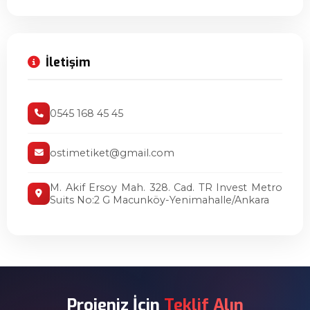
İletişim
0545 168 45 45
ostimetiket@gmail.com
M. Akif Ersoy Mah. 328. Cad. TR Invest Metro
Suits No:2 G Macunköy-Yenimahalle/Ankara
Projeniz İçin
Teklif Alın