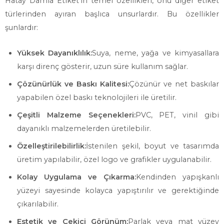
Hatay Damla Etiket’in temel özellikleri, onu diğer etiket
türlerinden ayıran başlıca unsurlardır. Bu özellikler
şunlardır:
Yüksek Dayanıklılık:
Suya, neme, yağa ve kimyasallara
karşı direnç gösterir, uzun süre kullanım sağlar.
Çözünürlük ve Baskı Kalitesi:
Çözünür ve net baskılar
yapabilen özel baskı teknolojileri ile üretilir.
Çeşitli Malzeme Seçenekleri:
PVC, PET, vinil gibi
dayanıklı malzemelerden üretilebilir.
Özelleştirilebilirlik:
İstenilen şekil, boyut ve tasarımda
üretim yapılabilir, özel logo ve grafikler uygulanabilir.
Kolay Uygulama ve Çıkarma:
Kendinden yapışkanlı
yüzeyi sayesinde kolayca yapıştırılır ve gerektiğinde
çıkarılabilir.
Estetik ve Çekici Görünüm:
Parlak veya mat yüzey