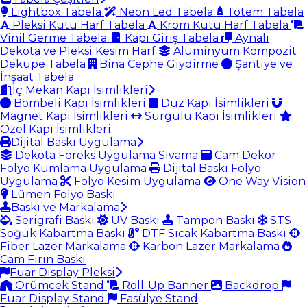
Lightbox Tabela
Neon Led Tabela
Totem Tabela
Pleksi Kutu Harf Tabela
Krom Kutu Harf Tabela
Vinil Germe Tabela
Kapı Giriş Tabela
Aynalı
Dekota ve Pleksi Kesim Harf
Alüminyum Kompozit
Dekupe Tabela
Bina Cephe Giydirme
Şantiye ve
İnşaat Tabela
İç Mekan Kapı İsimlikleri
Bombeli Kapı İsimlikleri
Düz Kapı İsimlikleri
Magnet Kapı İsimlikleri
Sürgülü Kapı İsimlikleri
Özel Kapı İsimlikleri
Dijital Baskı Uygulama
Dekota Foreks Uygulama Sıvama
Cam Dekor
Folyo Kumlama Uygulama
Dijital Baskı Folyo
Uygulama
Folyo Kesim Uygulama
One Way Vision
Lümen Folyo Baskı
Baskı ve Markalama
Serigrafi Baskı
UV Baskı
Tampon Baskı
STS
Soğuk Kabartma Baskı
DTF Sıcak Kabartma Baskı
Fiber Lazer Markalama
Karbon Lazer Markalama
Cam Fırın Baskı
Fuar Display Pleksi
Örümcek Stand
Roll-Up Banner
Backdrop
Fuar Display Stand
Fasülye Stand