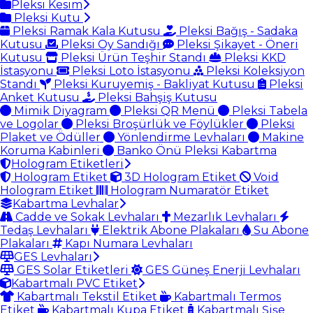
Pleksi Kesim
Pleksi Kutu
Pleksi Ramak Kala Kutusu
Pleksi Bağış - Sadaka
Kutusu
Pleksi Oy Sandığı
Pleksi Şikayet - Öneri
Kutusu
Pleksi Ürün Teşhir Standı
Pleksi KKD
İstasyonu
Pleksi Loto İstasyonu
Pleksi Koleksiyon
Standı
Pleksi Kuruyemiş - Bakliyat Kutusu
Pleksi
Anket Kutusu
Pleksi Bahşiş Kutusu
Mimik Diyagram
Pleksi QR Menü
Pleksi Tabela
ve Logolar
Pleksi Broşürlük ve Föylükler
Pleksi
Plaket ve Ödüller
Yönlendirme Levhaları
Makine
Koruma Kabinleri
Banko Önü Pleksi Kabartma
Hologram Etiketleri
Hologram Etiket
3D Hologram Etiket
Void
Hologram Etiket
Hologram Numaratör Etiket
Kabartma Levhalar
Cadde ve Sokak Levhaları
Mezarlık Levhaları
Tedaş Levhaları
Elektrik Abone Plakaları
Su Abone
Plakaları
Kapı Numara Levhaları
GES Levhaları
GES Solar Etiketleri
GES Güneş Enerji Levhaları
Kabartmalı PVC Etiket
Kabartmalı Tekstil Etiket
Kabartmalı Termos
Etiket
Kabartmalı Kupa Etiket
Kabartmalı Şişe