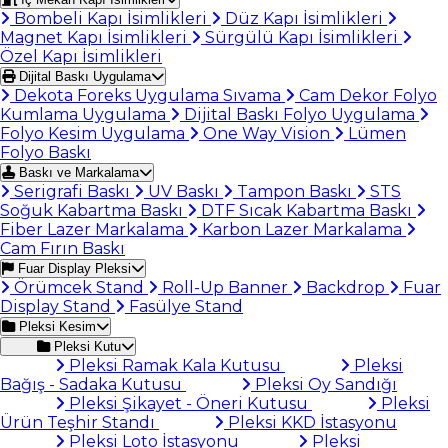
Bombeli Kapı İsimlikleri
Düz Kapı İsimlikleri
Magnet Kapı İsimlikleri
Sürgülü Kapı İsimlikleri
Özel Kapı İsimlikleri
Dijital Baskı Uygulama
Dekota Foreks Uygulama Sıvama
Cam Dekor Folyo
Kumlama Uygulama
Dijital Baskı Folyo Uygulama
Folyo Kesim Uygulama
One Way Vision
Lümen
Folyo Baskı
Baskı ve Markalama
Serigrafi Baskı
UV Baskı
Tampon Baskı
STS
Soğuk Kabartma Baskı
DTF Sıcak Kabartma Baskı
Fiber Lazer Markalama
Karbon Lazer Markalama
Cam Fırın Baskı
Fuar Display Pleksi
Örümcek Stand
Roll-Up Banner
Backdrop
Fuar
Display Stand
Fasülye Stand
Pleksi Kesim
Pleksi Kutu
Pleksi Ramak Kala Kutusu
Pleksi
Bağış - Sadaka Kutusu
Pleksi Oy Sandığı
Pleksi Şikayet - Öneri Kutusu
Pleksi
Ürün Teşhir Standı
Pleksi KKD İstasyonu
Pleksi Loto İstasyonu
Pleksi