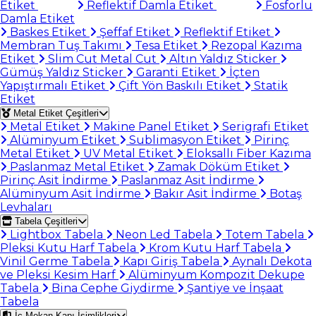
Etiket
Reflektif Damla Etiket
Fosforlu
Damla Etiket
Baskes Etiket
Şeffaf Etiket
Reflektif Etiket
Membran Tuş Takımı
Tesa Etiket
Rezopal Kazıma
Etiket
Slim Cut Metal Cut
Altın Yaldız Sticker
Gümüş Yaldız Sticker
Garanti Etiket
İçten
Yapıştırmalı Etiket
Çift Yön Baskılı Etiket
Statik
Etiket
Metal Etiket Çeşitleri
Metal Etiket
Makine Panel Etiket
Serigrafi Etiket
Alüminyum Etiket
Sublimasyon Etiket
Pirinç
Metal Etiket
UV Metal Etiket
Eloksallı Fiber Kazıma
Paslanmaz Metal Etiket
Zamak Döküm Etiket
Pirinç Asit İndirme
Paslanmaz Asit İndirme
Alüminyum Asit İndirme
Bakır Asit İndirme
Botaş
Levhaları
Tabela Çeşitleri
Lightbox Tabela
Neon Led Tabela
Totem Tabela
Pleksi Kutu Harf Tabela
Krom Kutu Harf Tabela
Vinil Germe Tabela
Kapı Giriş Tabela
Aynalı Dekota
ve Pleksi Kesim Harf
Alüminyum Kompozit Dekupe
Tabela
Bina Cephe Giydirme
Şantiye ve İnşaat
Tabela
İç Mekan Kapı İsimlikleri