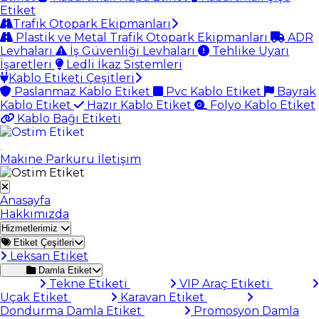
Etiket
Trafik Otopark Ekipmanları
Plastik ve Metal Trafik Otopark Ekipmanları
ADR
Levhaları
İş Güvenliği Levhaları
Tehlike Uyarı
İşaretleri
Ledli İkaz Sistemleri
Kablo Etiketi Çeşitleri
Paslanmaz Kablo Etiket
Pvc Kablo Etiket
Bayrak
Kablo Etiket
Hazır Kablo Etiket
Folyo Kablo Etiket
Kablo Bağı Etiketi
Makine Parkuru
İletişim
Anasayfa
Hakkımızda
Hizmetlerimiz
Etiket Çeşitleri
Leksan Etiket
Damla Etiket
Tekne Etiketi
VIP Araç Etiketi
Uçak Etiket
Karavan Etiket
Dondurma Damla Etiket
Promosyon Damla