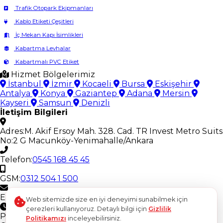
Trafik Otopark Ekipmanları
Kablo Etiketi Çeşitleri
İç Mekan Kapı İsimlikleri
Kabartma Levhalar
Kabartmalı PVC Etiket
Hizmet Bölgelerimiz
İstanbul
İzmir
Kocaeli
Bursa
Eskişehir
Antalya
Konya
Gaziantep
Adana
Mersin
Kayseri
Samsun
Denizli
İletişim Bilgileri
Adres:
M. Akif Ersoy Mah. 328. Cad. TR Invest Metro Suits
No:2 G Macunköy-Yenimahalle/Ankara
Telefon:
0545 168 45 45
GSM:
0312 504 1 500
E-Posta:
ostimetiket@gmail.com
Web sitemizde size en iyi deneyimi sunabilmek için
Çalışma Saatleri
çerezleri kullanıyoruz. Detaylı bilgi için
Gizlilik
Pazartesi - Cuma
08:30 - 18:30
Politikamızı
inceleyebilirsiniz.