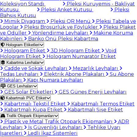
Koleksiyon Standı
Pleksi Kuruyemiş - Bakliyat
Kutusu
Pleksi Anket Kutusu
Pleksi
Bahşiş Kutusu
Mimik Diyagram
Pleksi QR Menü
Pleksi Tabela ve
Logolar
Pleksi Broşürlük ve Föylükler
Pleksi Plaket
ve Ödüller
Yönlendirme Levhaları
Makine Koruma
Kabinleri
Banko Önü Pleksi Kabartma
Hologram Etiketleri
Hologram Etiket
3D Hologram Etiket
Void
Hologram Etiket
Hologram Numaratör Etiket
Kabartma Levhalar
Cadde ve Sokak Levhaları
Mezarlık Levhaları
Tedaş Levhaları
Elektrik Abone Plakaları
Su Abone
Plakaları
Kapı Numara Levhaları
GES Levhaları
GES Solar Etiketleri
GES Güneş Enerji Levhaları
Kabartmalı PVC Etiket
Kabartmalı Tekstil Etiket
Kabartmalı Termos Etiket
Kabartmalı Kupa Etiket
Kabartmalı Şişe Etiket
Trafik Otopark Ekipmanları
Plastik ve Metal Trafik Otopark Ekipmanları
ADR
Levhaları
İş Güvenliği Levhaları
Tehlike Uyarı
İşaretleri
Ledli İkaz Sistemleri