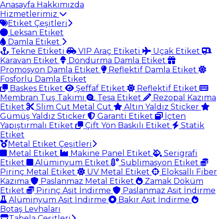
Anasayfa
Hakkımızda
Hizmetlerimiz
Etiket Çeşitleri
Leksan Etiket
Damla Etiket
Tekne Etiketi
VIP Araç Etiketi
Uçak Etiket
Karavan Etiket
Dondurma Damla Etiket
Promosyon Damla Etiket
Reflektif Damla Etiket
Fosforlu Damla Etiket
Baskes Etiket
Şeffaf Etiket
Reflektif Etiket
Membran Tuş Takımı
Tesa Etiket
Rezopal Kazıma
Etiket
Slim Cut Metal Cut
Altın Yaldız Sticker
Gümüş Yaldız Sticker
Garanti Etiket
İçten
Yapıştırmalı Etiket
Çift Yön Baskılı Etiket
Statik
Etiket
Metal Etiket Çeşitleri
Metal Etiket
Makine Panel Etiket
Serigrafi
Etiket
Alüminyum Etiket
Sublimasyon Etiket
Pirinç Metal Etiket
UV Metal Etiket
Eloksallı Fiber
Kazıma
Paslanmaz Metal Etiket
Zamak Döküm
Etiket
Pirinç Asit İndirme
Paslanmaz Asit İndirme
Alüminyum Asit İndirme
Bakır Asit İndirme
Botaş Levhaları
Tabela Çeşitleri